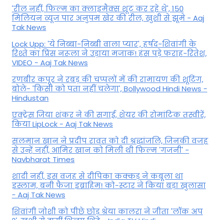
'रील नहीं, फिल्म का क्लाइमैक्स शूट कर रहे थे', 150
मिलियन व्यूज पार अनुपम खेर की रील, खुशी से झूमे - Aaj
Tak News
Lock Upp: 'ये निब्बा-निब्बी वाला प्यार', हर्षद-शिवांगी के
रिश्ते का प्रिंस नरूला ने उड़ाया मजाक! हंस पड़े फराह-रितेश,
VIDEO - Aaj Tak News
रणबीर कपूर ने रबड़ की चप्पलों में की रामायण की शूटिंग,
बोले- 'किसी को पता नहीं चलेगा', Bollywood Hindi News -
Hindustan
एक्ट्रेस जिया शंकर ने की सगाई, शेयर की रोमांटिक तस्वीरें,
किया LipLock - Aaj Tak News
सलमान खान ने प्रदीप रावत को दी श्रद्धांजलि, जिनकी वजह
से उन्हें नहीं, आमिर खान को मिली थी फिल्म 'गजनी' -
Navbharat Times
शादी नहीं, इस वजह से दीपिका कक्कड़ ने कबूला था
इस्लाम, बनी फैजा इब्राहिम! को-स्टार ने किया बड़ा खुलासा
- Aaj Tak News
शिवांगी जोशी को पीछे छोड़ श्रेया कालरा ने जीता 'लॉक अप