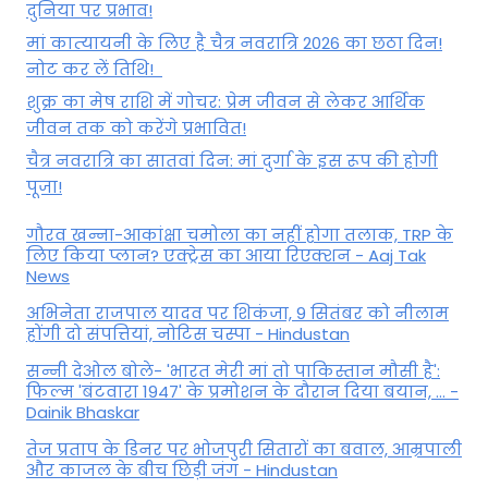
दुनिया पर प्रभाव!
मां कात्‍यायनी के लिए है चैत्र नवरात्रि 2026 का छठा दिन!
नोट कर लें तिथि!
शुक्र का मेष राशि में गोचर: प्रेम जीवन से लेकर आर्थिक
जीवन तक को करेंगे प्रभावित!
चैत्र नवरात्रि का सातवां दिन: मां दुर्गा के इस रूप की होगी
पूजा!
गौरव खन्ना-आकांक्षा चमोला का नहीं होगा तलाक, TRP के
लिए किया प्लान? एक्ट्रेस का आया रिएक्शन - Aaj Tak
News
अभिनेता राजपाल यादव पर शिकंजा, 9 सितंबर को नीलाम
होंगी दो संपत्तियां, नोटिस चस्पा - Hindustan
सन्नी देओल बोले- 'भारत मेरी मां तो पाकिस्तान मौसी है':
फिल्म 'बंटवारा 1947' के प्रमोशन के दौरान दिया बयान, ... -
Dainik Bhaskar
तेज प्रताप के डिनर पर भोजपुरी सितारों का बवाल, आम्रपाली
और काजल के बीच छिड़ी जंग - Hindustan