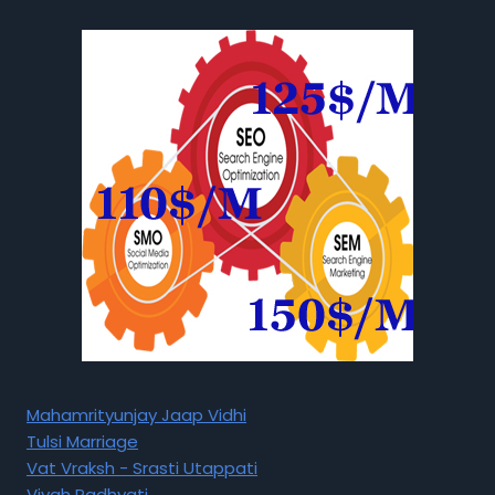
Mahamrityunjay Jaap Vidhi
Tulsi Marriage
Vat Vraksh - Srasti Utappati
Vivah Padhyati