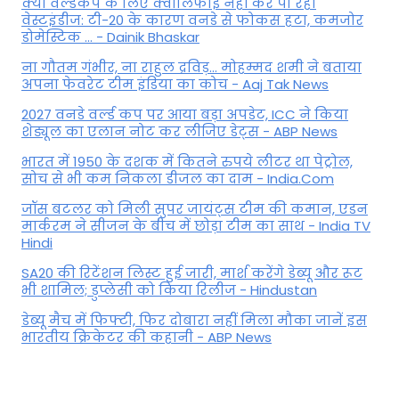
क्यों वर्ल्डकप के लिए क्वालिफाई नहीं कर पा रही
वेस्टइंडीज: टी-20 के कारण वनडे से फोकस हटा, कमजोर
डोमेस्टिक ... - Dainik Bhaskar
ना गौतम गंभीर, ना राहुल द्रव‍िड़... मोहम्मद शमी ने बताया
अपना फेवरेट टीम इंड‍िया का कोच - Aaj Tak News
2027 वनडे वर्ल्ड कप पर आया बड़ा अपडेट, ICC ने किया
शेड्यूल का एलान नोट कर लीजिए डेट्स - ABP News
भारत में 1950 के दशक में कितने रुपये लीटर था पेट्रोल,
सोच से भी कम निकला डीजल का दाम - India.Com
जॉस बटलर को मिली सुपर जायंट्स टीम की कमान, एडन
मार्करम ने सीजन के बीच में छोड़ा टीम का साथ - India TV
Hindi
SA20 की रिटेंशन लिस्ट हुई जारी, मार्श करेंगे डेब्यू और रूट
भी शामिल; डुप्लेसी को किया रिलीज - Hindustan
डेब्यू मैच में फिफ्टी, फिर दोबारा नहीं मिला मौका जानें इस
भारतीय क्रिकेटर की कहानी - ABP News