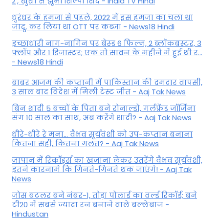
2', खुशी से झूमीं शिल्पा शिंदे - India TV Hindi
धुरंधर के हमजा से पहले, 2022 में इस हमजा का चला था
जादू, कर लिया था OTT पर कब्जा - News18 Hindi
इच्छाधारी नाग-नागिन पर बेस्ड 6 फिल्म, 2 ब्लॉकबस्टर, 3
फ्लॉप और 1 डिजास्टर; एक तो सावन के महीने में हुई थी र...
- News18 Hindi
बाबर आजम की कप्तानी में पाकिस्तान की दमदार वापसी,
3 साल बाद विदेश में मिली टेस्ट जीत - Aaj Tak News
बिन शादी 5 बच्चों के पिता बने रोनाल्डो, गर्लफ्रेंड जॉर्जिना
संग 10 साल का साथ, अब करेंगे शादी? - Aaj Tak News
धीरे-धीरे रे मना… वैभव सूर्यवंशी को उप-कप्तान बनाना
कितना सही, कितना गलत? - Aaj Tak News
जापान में रिकॉर्ड्स का खजाना लेकर उतरेंगे वैभव सूर्यवंशी,
इतने कारनामे कि गिनते-गिनते थक जाएंगे! - Aaj Tak
News
जोस बटलर बने नंबर-1, तोड़ा पोलार्ड का वर्ल्ड रिकॉर्ड; बने
टी20 में सबसे ज्यादा रन बनाने वाले बल्लेबाज -
Hindustan