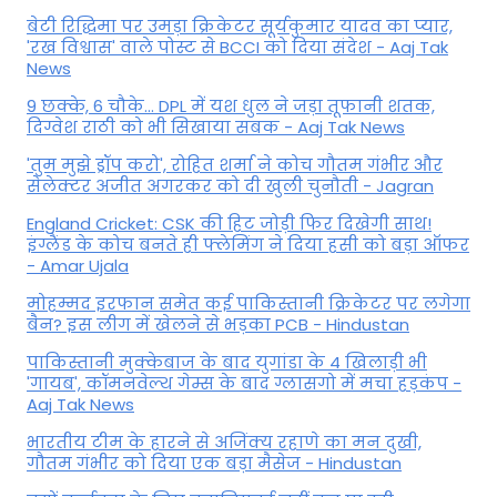
बेटी र‍िद्ध‍िमा पर उमड़ा क्रिकेटर सूर्यकुमार यादव का प्यार,
'रख विश्वास' वाले पोस्ट से BCCI को दिया संदेश - Aaj Tak
News
9 छक्के, 6 चौके... DPL में यश धुल ने जड़ा तूफानी शतक,
द‍िग्वेश राठी को भी स‍िखाया सबक - Aaj Tak News
'तुम मुझे ड्रॉप करो', रोहित शर्मा ने कोच गौतम गंभीर और
सेलेक्टर अजीत अगरकर को दी खुली चुनौती - Jagran
England Cricket: CSK की हिट जोड़ी फिर दिखेगी साथ!
इंग्लैंड के कोच बनते ही फ्लेमिंग ने दिया हसी को बड़ा ऑफर
- Amar Ujala
मोहम्मद इरफान समेत कई पाकिस्तानी क्रिकेटर पर लगेगा
बैन? इस लीग में खेलने से भड़का PCB - Hindustan
पाकिस्तानी मुक्केबाज के बाद युगांडा के 4 खिलाड़ी भी
'गायब', कॉमनवेल्थ गेम्स के बाद ग्लासगो में मचा हड़कंप -
Aaj Tak News
भारतीय टीम के हारने से अजिंक्य रहाणे का मन दुखी,
गौतम गंभीर को दिया एक बड़ा मैसेज - Hindustan