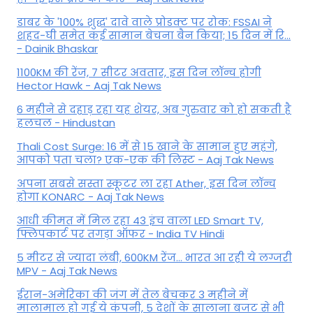
डाबर के '100% शुद्ध' दावे वाले प्रोडक्ट पर रोक: FSSAI ने
शहद-घी समेत कई सामान बेचना बैन किया; 15 दिन में रि...
- Dainik Bhaskar
1100KM की रेंज, 7 सीटर अवतार, इस दिन लॉन्च होगी
Hector Hawk - Aaj Tak News
6 महीने से दहाड़ रहा यह शेयर, अब गुरुवार को हो सकती है
हलचल - Hindustan
Thali Cost Surge: 16 में से 15 खाने के सामान हुए महंगे,
आपको पता चला? एक-एक की लिस्ट - Aaj Tak News
अपना सबसे सस्ता स्कूटर ला रहा Ather, इस दिन लॉन्च
होगा KONARC - Aaj Tak News
आधी कीमत में मिल रहा 43 इंच वाला LED Smart TV,
फ्लिपकार्ट पर तगड़ा ऑफर - India TV Hindi
5 मीटर से ज्यादा लंबी, 600KM रेंज... भारत आ रही ये लग्जरी
MPV - Aaj Tak News
ईरान-अमेरिका की जंग में तेल बेचकर 3 महीने में
मालामाल हो गई ये कंपनी, 5 देशों के सालाना बजट से भी