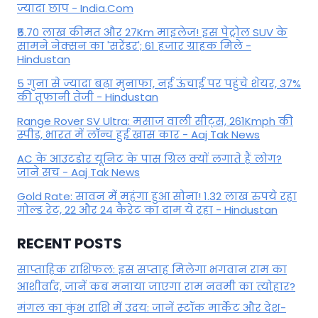
ज्यादा छाप - India.Com
₹5.70 लाख कीमत और 27Km माइलेज! इस पेट्रोल SUV के
सामने नेक्सन का 'सरेंडर'; 61 हजार ग्राहक मिले -
Hindustan
5 गुना से ज्यादा बढ़ा मुनाफा, नई ऊंचाई पर पहुंचे शेयर, 37%
की तूफानी तेजी - Hindustan
Range Rover SV Ultra: मसाज वाली सीट्स, 261Kmph की
स्पीड, भारत में लॉन्च हुई खास कार - Aaj Tak News
AC के आउटडोर यूनिट के पास ग्रिल क्यों लगाते हैं लोग?
जाने सच - Aaj Tak News
Gold Rate: सावन में महंगा हुआ सोना! 1.32 लाख रुपये रहा
गोल्ड रेट, 22 और 24 कैरेट का दाम ये रहा - Hindustan
RECENT POSTS
साप्ताहिक राशिफल: इस सप्ताह मिलेगा भगवान राम का
आशीर्वाद, जानें कब मनाया जाएगा राम नवमी का त्योहार?
मंगल का कुंभ राशि में उदय: जानें स्‍टॉक मार्केट और देश-