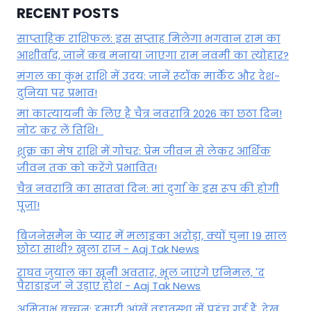
RECENT POSTS
साप्ताहिक राशिफल: इस सप्ताह मिलेगा भगवान राम का
आशीर्वाद, जानें कब मनाया जाएगा राम नवमी का त्योहार?
मंगल का कुंभ राशि में उदय: जानें स्‍टॉक मार्केट और देश-
दुनिया पर प्रभाव!
मां कात्‍यायनी के लिए है चैत्र नवरात्रि 2026 का छठा दिन!
नोट कर लें तिथि!
शुक्र का मेष राशि में गोचर: प्रेम जीवन से लेकर आर्थिक
जीवन तक को करेंगे प्रभावित!
चैत्र नवरात्रि का सातवां दिन: मां दुर्गा के इस रूप की होगी
पूजा!
बिजनेसमैन के प्यार में मलाइका अरोड़ा, क्यों चुना 19 साल
छोटा साथी? खुला राज - Aaj Tak News
राघव जुयाल का खूनी अवतार, भूल जाएंगे एनिमल, 'द
पैराडाइज' ने उड़ाए होश - Aaj Tak News
अमिताभ बच्चन: हमारी आंखें वृद्दावस्था में पहुंच गई हैं, देख