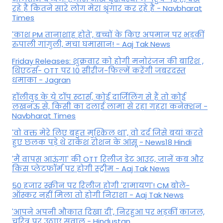
रहे हैं कितने सारे लोग मेरा श्रृंगार कर रहे हैं - Navbharat
Times
'काश PM तानाशाह होते', बच्चों के किए अपमान पर भड़कीं
रुपाली गांगुली, मचा घमासान! - Aaj Tak News
Friday Releases: शुक्रवार को होगी मनोरंजन की बारिश ,
थिएटर्स- OTT पर 10 सीरीज-फिल्में करेंगी जबरदस्त
धमाका - Jagran
हॉलीवुड के ये टॉप स्टार्स, कोई दार्जिलिंग से हैं तो कोई
लखनऊ से, किसी का दलाई लामा से रहा गहरा कनेक्शन -
Navbharat Times
'वो वक्त मेरे लिए बहुत मुश्किल था', वो दर्द जिसे बयां करते
हुए छलक पड़े थे राकेश रोशन के आंसू - News18 Hindi
'मैं वापस आऊंगा' की OTT रिलीज डेट आउट, जानें कब और
किस प्लेटफॉर्म पर होगी स्ट्रीम - Aaj Tak News
50 हजार स्क्रीन पर रिलीज होगी 'रामायण'! CM बोले-
ऑस्कर नहीं मिला तो होगी निराशा - Aaj Tak News
'आपने अपनी औकात दिखा दी', निरहुआ पर भड़कीं काजल,
चरित्र पर उठाए सवाल - Hindustan