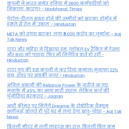
कंपनी ने भारत समेत दुनिया में 2600 कर्मचारियों को
निकाला, कारण? - Navbharat Times
पेट्रोल-डीजल सस्ता होने की उम्मीदों को झटका, होर्मुज में
हमले से तेल में 'उबाल' - Hindustan
META को तगड़ा झटका, लगा ₹5,000 करोड़ का जुर्माना - Aaj
Tak News
टाटा और महिंद्रा ने दिखाया दम, ग्लोबल EV रैंकिंग में टेस्ला
और BYD को पछाड़ा; फिर भी निगेटिव बातें हो रहीं -
Hindustan
टाटा ग्रुप की इस कंपनी ने कर दिया कमाल! मुनाफा 22%
बढ़ा, शेयर पर सबकी नजर - Hindustan
अनिल अंबानी की Reliance Power के नतीजे आ गए,
मुनाफे में 45% का आया भारी उछाल; लेकिन कर्ज की
चुनौतियां बरकरार - Jagran
आधी कीमत पर मिलेंगे Dreame के रोबोटिक वैक्यूम
क्लीनर्स, बोलते ही पूरे घर में लगा देगा झाड़ू-पोछा - Aaj Tak
News
बिजली मीटर में लगीं लाइट्स का राज़, बिजली बिल कम