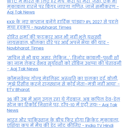
WTC में भारत के लिए हर मैच 'करो या मरो' जैसा, एक भी
मुकाबला हारने पर बिगड़ जाएगा गण‍ित, जानें समीकरण -
Aaj Tak News
KKR के नए कप्तान बनेंगे हार्दिक पांड्या? IPL 2027 से पहले
मचा हड़कंप - Navbharat Times
रोहित शर्मा की फटकार आज भी नहीं भूले यशस्वी
जायसवाल, श्रीलंका दौरे पर आई अपने भैया की याद -
Navbharat Times
'सचिन से भी बड़ा असर, लेकिन...', व‍िनोद कांबली-पृथ्वी शॉ
का नाम लेकर वैभव सूर्यवंशी को रॉबिन उथप्पा की चेतावनी
- Aaj Tak News
कॉमनवेल्थ गोल्ड मे​डलिस्ट अरुंधति का छलका दर्द, बोली,
'मुझे रिसीव करने राजस्थान से कोई नेता–मंत्री नहीं आया' -
ETV Bharat
36 की उम्र में आग उगल रहा ये गेंदबाज, अब कपिल देव-डेल
स्टेन का रिकॉर्ड निशाने पर, टॉप-10 में एंट्री तय! - Aaj Tak
News
भारत और पाकिस्तान के बीच फिर होगा क्रिकेट मुकाबला,
एशिया कप में मैच की डेट नोट कीजिए - India TV Hindi