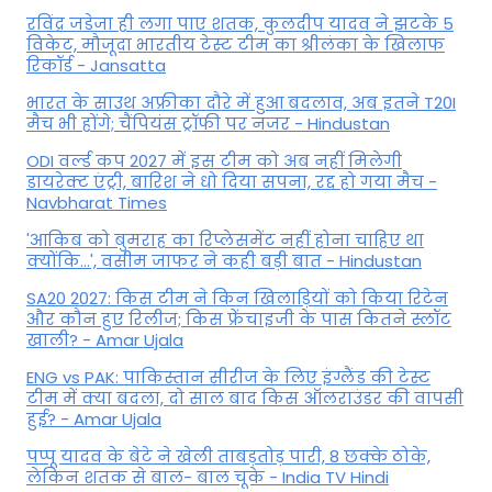
रविंद्र जडेजा ही लगा पाए शतक, कुलदीप यादव ने झटके 5
विकेट, मौजूदा भारतीय टेस्ट टीम का श्रीलंका के खिलाफ
रिकॉर्ड - Jansatta
भारत के साउथ अफ्रीका दौरे में हुआ बदलाव, अब इतने T20I
मैच भी होंगे; चैंपियंस ट्रॉफी पर नजर - Hindustan
ODI वर्ल्ड कप 2027 में इस टीम को अब नहीं मिलेगी
डायरेक्ट एंट्री, बारिश ने धो दिया सपना, रद्द हो गया मैच -
Navbharat Times
'आकिब को बुमराह का रिप्लेसमेंट नहीं होना चाहिए था
क्योंकि...', वसीम जाफर ने कही बड़ी बात - Hindustan
SA20 2027: किस टीम ने किन खिलाड़ियों को किया रिटेन
और कौन हुए रिलीज; किस फ्रेंचाइजी के पास कितने स्लॉट
खाली? - Amar Ujala
ENG vs PAK: पाकिस्तान सीरीज के लिए इंग्लैंड की टेस्ट
टीम में क्या बदला, दो साल बाद किस ऑलराउंडर की वापसी
हुई? - Amar Ujala
पप्पू यादव के बेटे ने खेली ताबड़तोड़ पारी, 8 छक्के ठोके,
लेकिन शतक से बाल- बाल चूके - India TV Hindi