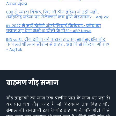
Amar Ujala
600 से ज्यादा विकेट, फिर भी टीम इंडिया में एंट्री नहीं...
धर्मेंद्रसिंह जडेजा पर सेलेक्टर्स कब होंगे मेहरबान? - AajTak
IPL 2027 में नहीं खेलेंगे ऑस्ट्रेलियाई क्रिकेटर? कोच का
बयान उड़ा देगा सभी 10 टीमों के होश - ABP News
IND vs SL: टीम इंड‍िया को करारा झटका, साई सुदर्शन चोट
के चलते श्रीलंका सीरीज से बाहर... अब किसे म‍िलेगा मौका?
- AajTak
ब्राह्मण गौड़ समाज
गौड़ ब्राह्मणों का नाम एक प्राचीन प्रांत के नाम पर पड़ा है।
यह प्रांत अब गौड़ नगर है, जो चिरकाल तक बिहार और
बंगाल की राजधानी रहा है। गौड़ ब्राहमण के पाँच भेदों में से