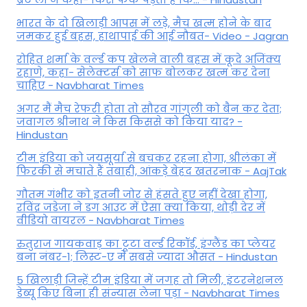
भारत के दो खिलाड़ी आपस में लड़े, मैच खत्म होने के बाद
जमकर हुई बहस, हाथापाई की आई नौबत- Video - Jagran
रोहित शर्मा के वर्ल्ड कप खेलने वाली बहस में कूदे अजिंक्य
रहाणे, कहा- सेलेक्टर्स को साफ बोलकर खत्म कर देना
चाहिए - Navbharat Times
अगर मैं मैच रेफरी होता तो सौरव गांगुली को बैन कर देता;
जवागल श्रीनाथ ने किस किससे को किया याद? -
Hindustan
टीम इंडिया को जयसूर्या से बचकर रहना होगा, श्रीलंका में
फिरकी से मचाते हैं तबाही, आंकड़े बेहद खतरनाक - AajTak
गौतम गंभीर को इतनी जोर से हंसते हुए नहीं देखा होगा,
रविंद्र जडेजा ने डग आउट में ऐसा क्या किया, थोड़ी देर में
वीडियो वायरल - Navbharat Times
रुतुराज गायकवाड़ का टूटा वर्ल्ड रिकॉर्ड, इंग्लैंड का प्लेयर
बना नंबर-1; लिस्ट-ए में सबसे ज्यादा औसत - Hindustan
5 खिलाड़ी जिन्हें टीम इंडिया में जगह तो मिली, इंटरनेशनल
डेब्यू किए बिना ही संन्यास लेना पड़ा - Navbharat Times