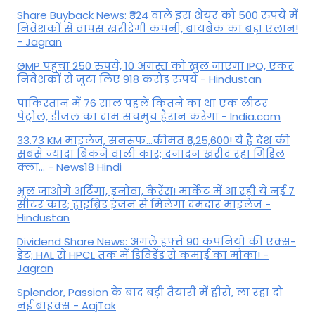
Share Buyback News: ₹324 वाले इस शेयर को 500 रुपये में
निवेशकों से वापस खरीदेगी कंपनी, बायबैक का बड़ा एलान!
- Jagran
GMP पहुंचा 250 रुपये, 10 अगस्त को खुल जाएगा IPO, एंकर
निवेशकों से जुटा लिए 918 करोड़ रुपये - Hindustan
पाकिस्तान में 76 साल पहले कितने का था एक लीटर
पेट्रोल, डीजल का दाम सचमुच हैरान करेगा - India.com
33.73 KM माइलेज, सनरूफ...कीमत ₹6,25,600! ये है देश की
सबसे ज्यादा बिकने वाली कार; दनादन खरीद रहा मिडिल
क्ला... - News18 Hindi
भूल जाओगे अर्टिगा, इनोवा, कैरेंस! मार्केट में आ रही ये नई 7
सीटर कार; हाइब्रिड इंजन से मिलेगा दमदार माइलेज -
Hindustan
Dividend Share News: अगले हफ्ते 90 कंपनियों की एक्स-
डेट; HAL से HPCL तक में डिविडेंड से कमाई का मौका! -
Jagran
Splendor, Passion के बाद बड़ी तैयारी में हीरो, ला रहा दो
नई बाइक्स - AajTak