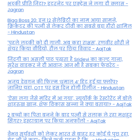
भड़की प्रीति जिंटा? इंटरनेट पर एक्ट्रेस ने लगा दी क्लास -
Jagran
Bigg Boss 20: इन 12 सेलेब्रिटी का नाम आया सामने,
क्रिकेटर की पत्नी से लेकर टीवी का सबसे बड़ा हीरो शामिल
- Hindustan
'पहले लड़की को दी गाली, अब कहा राक्षस', रणवीर शौरी ने
शेयर किया वीडियो, रील पर छिड़ा विवाद - AajTak
जिंदगी का असली पाठ पढ़ाता है Sridevi का कल्ट गाना,
सुरेश वाडकर ने दी आवाज; आज भी है सबका फेवरेट -
Jagran
अजय देवगन की फिल्म ‘धमाल 4’ हिट हुई या फ्लॉप?
जानिए यहां, OTT पर इस दिन होगी रिलीज - Hindustan
'ऐसा लगा जैसे मंदिर में आ गया', न्यूयॉर्क के रेस्टोरेंट में बोले
शाहरुख खान, शेफ विकास खन्ना ने क्या बताया? - AajTak
2 बच्चों का पिता बनने के बाद पत्नी से तलाक ले रहा मशहूर
सिंगर? इंस्टाग्राम पर किया अनफॉलो - AajTak
वैभव सूर्यवंशी को लेकर भारत से बाहर हर कोई ये पूछ रहा,
ब्रेट ली ने कहा- किसे फर्क पड़ता है कि… - Hindustan