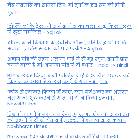
चैत्र नवरात्रि का सातवां दिन: मां दुर्गा के इस रूप की होगी
पूजा!
'टॉक्सिक' के ट्रेलर में संजीदा शेख का चला जादू, किलर लुक
ने लूटी महफिल - AajTak
टॉक्सिक में कियारा के इंटीमेट सीन्स, पति सिद्धार्थ पर उठे
सवाल, ट्रोलिंग से यश को पड़ा फर्क? - AajTak
अहान पांडे की बहन अलाना पांडे ने दी गुड न्यूज, दूसरी बार
बनने वाली हैं मां; अनन्या पांडे ने दी बधाई - India TV Hindi
BJP ने शेयर किया 'मनी फॉलोज माई ब्रदर' रील, एक्टर रवि
किशन का आया रिएक्शन, कही ये बात - AajTak
'कोठे से उठाकर फिल्म में लाए', लता मंगेशकर का शरारत
भरा गाना, शूट करने से गीता बाली ने किया इनकार -
News18 Hindi
'ऐश्वर्या का फोन नंबर मत लेना, फूल मत भेजना', संजय दत्त
को बहनों ने दी थी चेतावनी, एक्टर ने बताया था वाकया -
Navbharat Times
Batwara 1947 के प्रमोशन से वायरल वीडियो पर क्यों