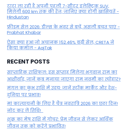
टाटा ला रही है अपनी पहली 7-सीटर इलेक्ट्रिक SUV,
मिलेगी 600 km तक की रेंज; जानिए क्या होंगी खासियतें -
Hindustan
फ्रीडम सेल 2026: डील्स के भंवर से बचें, असली बचत पाएं -
Prabhat Khabar
ऐसा क्या हुआ जो अचानक 152.46% बढ़ी सेल, CRETA ने
किया कमाल - AajTak
RECENT POSTS
साप्ताहिक राशिफल: इस सप्ताह मिलेगा भगवान राम का
आशीर्वाद, जानें कब मनाया जाएगा राम नवमी का त्योहार?
मंगल का कुंभ राशि में उदय: जानें स्‍टॉक मार्केट और देश-
दुनिया पर प्रभाव!
मां कात्‍यायनी के लिए है चैत्र नवरात्रि 2026 का छठा दिन!
नोट कर लें तिथि!
शुक्र का मेष राशि में गोचर: प्रेम जीवन से लेकर आर्थिक
जीवन तक को करेंगे प्रभावित!