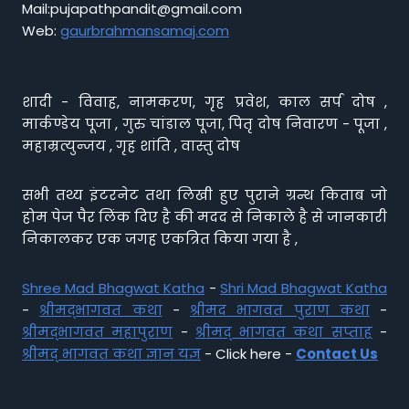
Mail:pujapathpandit@gmail.com
Web:
gaurbrahmansamaj.com
शादी - विवाह, नामकरण, गृह प्रवेश, काल सर्प दोष ,
मार्कण्डेय पूजा , गुरु चांडाल पूजा, पितृ दोष निवारण - पूजा ,
महाम्रत्युन्जय , गृह शांति , वास्तु दोष
सभी तथ्य इंटरनेट तथा लिखी हुए पुराने ग्रन्थ किताब जो
होम पेज पैर लिंक दिए है की मदद से निकाले है से जानकारी
निकालकर एक जगह एकत्रित किया गया है ,
Shree Mad Bhagwat Katha
-
Shri Mad Bhagwat Katha
-
श्रीमद्भागवत कथा
-
श्रीमद भागवत पुराण कथा
-
श्रीमद्भागवत महापुराण
-
श्रीमद् भागवत कथा सप्ताह
-
श्रीमद् भागवत कथा ज्ञान यज्ञ
- Click here -
Contact Us