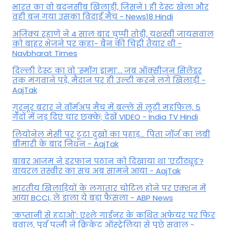
भारत का वो बदनसीब खिलाड़ी, जिसने 1 ही टेस्ट खेला और
वही बन गया उसका विदाई मैच - News18 Hindi
अजिंक्य रहाणे ने 4 साल बाद चुप्पी तोड़ी, यशस्वी जायसवाल
को बाहर भेजने पर कहा- बैन की चिट्ठी तैयार थी -
Navbharat Times
दिल्ली टेस्ट का वो 'स्मॉग ड्रामा'... जब ऑक्सीजन सिलेंडर
तक मंगवाने पड़े, मैदान पर ही उल्टी करने लगे खिलाड़ी -
AajTak
गुरनूर बरार ने वॉर्मअप मैच में बल्ले से लूटी महफिल, 5
गेंदों में जड़ दिए चार छक्के; देखें VIDEO - India TV Hindi
लियोनेल मेसी पर टूटा दुखों का पहाड़... पिता जॉर्ज का लंबी
बीमारी के बाद निधन - AajTak
बाबर आजम ने इरफान पठान को दिखाया था 'एटीट्यूड'?
वायरल तस्वीर का सच अब सामने आया - AajTak
भारतीय खिलाड़ियों के लगातार चोटिल होने पर एक्शन में
आया BCCI, ले डाला ये बड़ा फैसला - ABP News
'कप्तानी से हटाओ': एश्ले गार्डनर के कथित अफेयर पर फिर
बवाल, पूर्व पत्नी ने क्रिकेट ऑस्ट्रेलिया से पूछे सवाल -