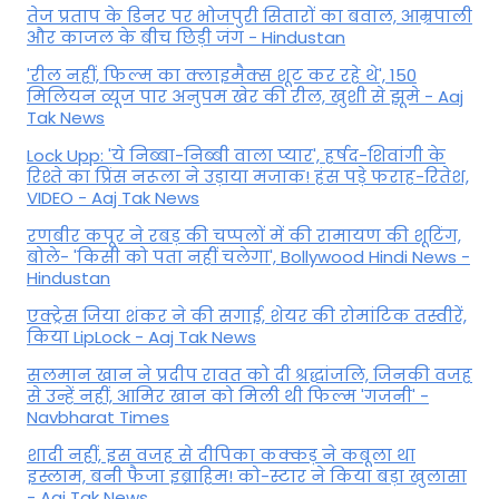
तेज प्रताप के डिनर पर भोजपुरी सितारों का बवाल, आम्रपाली
और काजल के बीच छिड़ी जंग - Hindustan
'रील नहीं, फिल्म का क्लाइमैक्स शूट कर रहे थे', 150
मिलियन व्यूज पार अनुपम खेर की रील, खुशी से झूमे - Aaj
Tak News
Lock Upp: 'ये निब्बा-निब्बी वाला प्यार', हर्षद-शिवांगी के
रिश्ते का प्रिंस नरूला ने उड़ाया मजाक! हंस पड़े फराह-रितेश,
VIDEO - Aaj Tak News
रणबीर कपूर ने रबड़ की चप्पलों में की रामायण की शूटिंग,
बोले- 'किसी को पता नहीं चलेगा', Bollywood Hindi News -
Hindustan
एक्ट्रेस जिया शंकर ने की सगाई, शेयर की रोमांटिक तस्वीरें,
किया LipLock - Aaj Tak News
सलमान खान ने प्रदीप रावत को दी श्रद्धांजलि, जिनकी वजह
से उन्हें नहीं, आमिर खान को मिली थी फिल्म 'गजनी' -
Navbharat Times
शादी नहीं, इस वजह से दीपिका कक्कड़ ने कबूला था
इस्लाम, बनी फैजा इब्राहिम! को-स्टार ने किया बड़ा खुलासा
- Aaj Tak News