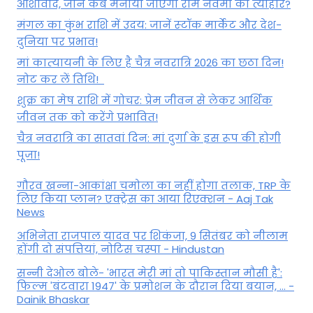
आशीर्वाद, जानें कब मनाया जाएगा राम नवमी का त्योहार?
मंगल का कुंभ राशि में उदय: जानें स्‍टॉक मार्केट और देश-
दुनिया पर प्रभाव!
मां कात्‍यायनी के लिए है चैत्र नवरात्रि 2026 का छठा दिन!
नोट कर लें तिथि!
शुक्र का मेष राशि में गोचर: प्रेम जीवन से लेकर आर्थिक
जीवन तक को करेंगे प्रभावित!
चैत्र नवरात्रि का सातवां दिन: मां दुर्गा के इस रूप की होगी
पूजा!
गौरव खन्ना-आकांक्षा चमोला का नहीं होगा तलाक, TRP के
लिए किया प्लान? एक्ट्रेस का आया रिएक्शन - Aaj Tak
News
अभिनेता राजपाल यादव पर शिकंजा, 9 सितंबर को नीलाम
होंगी दो संपत्तियां, नोटिस चस्पा - Hindustan
सन्नी देओल बोले- 'भारत मेरी मां तो पाकिस्तान मौसी है':
फिल्म 'बंटवारा 1947' के प्रमोशन के दौरान दिया बयान, ... -
Dainik Bhaskar