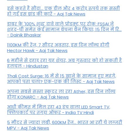
इसे कहते हैं सौदा... एक डील और 4 करोड़ रुपये तक सस्ती
हो गई इस ब्रांड की कारें - Aaj Tak News
डाबर के '100% शुद्ध' दावे वाले प्रोडक्ट पर रोक: FSSAI ने
शहद-घी समेत कई सामान बेचना बैन किया; 15 दिन में रि...
- Dainik Bhaskar
1100KM की रेंज, 7 सीटर अवतार, इस दिन लॉन्च होगी
Hector Hawk - Aaj Tak News
6 महीने से दहाड़ रहा यह शेयर, अब गुरुवार को हो सकती है
हलचल - Hindustan
Thali Cost Surge: 16 में से 15 खाने के सामान हुए महंगे,
आपको पता चला? एक-एक की लिस्ट - Aaj Tak News
अपना सबसे सस्ता स्कूटर ला रहा Ather, इस दिन लॉन्च
होगा KONARC - Aaj Tak News
आधी कीमत में मिल रहा 43 इंच वाला LED Smart TV,
फ्लिपकार्ट पर तगड़ा ऑफर - India TV Hindi
5 मीटर से ज्यादा लंबी, 600KM रेंज... भारत आ रही ये लग्जरी
MPV - Aaj Tak News