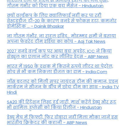
भारतीय टीम के हारने से अजिंक्य रहाणे का मन दुखी,
गौतम गंभीर को दिया एक बड़ा मैसेज - Hindustan
क्यों वर्ल्डकप के लिए क्वालिफाई नहीं कर पा रही
वेस्टइंडीज: टी-20 के कारण वनडे से फोकस हटा, कमजोर
डोमेस्टिक ... - Dainik Bhaskar
ना गौतम गंभीर, ना राहुल द्रव‍िड़... मोहम्मद शमी ने बताया
अपना फेवरेट टीम इंड‍िया का कोच - Aaj Tak News
2027 वनडे वर्ल्ड कप पर आया बड़ा अपडेट, ICC ने किया
शेड्यूल का एलान नोट कर लीजिए डेट्स - ABP News
भारत में 1950 के दशक में कितने रुपये लीटर था पेट्रोल,
सोच से भी कम निकला डीजल का दाम - India.Com
जॉस बटलर को मिली सुपर जायंट्स टीम की कमान, एडन
मार्करम ने सीजन के बीच में छोड़ा टीम का साथ - India TV
Hindi
SA20 की रिटेंशन लिस्ट हुई जारी, मार्श करेंगे डेब्यू और रूट
भी शामिल; डुप्लेसी को किया रिलीज - Hindustan
डेब्यू मैच में फिफ्टी, फिर दोबारा नहीं मिला मौका जानें इस
भारतीय क्रिकेटर की कहानी - ABP News