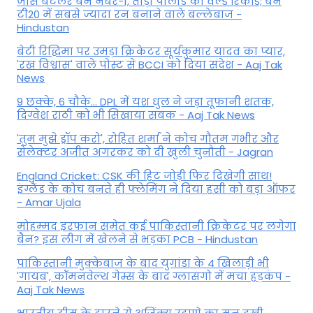
जोस बटलर बने नंबर-1, तोड़ा पोलार्ड का वर्ल्ड रिकॉर्ड; बने
टी20 में सबसे ज्यादा रन बनाने वाले बल्लेबाज -
Hindustan
बेटी र‍िद्ध‍िमा पर उमड़ा क्रिकेटर सूर्यकुमार यादव का प्यार,
'रख विश्वास' वाले पोस्ट से BCCI को दिया संदेश - Aaj Tak
News
9 छक्के, 6 चौके... DPL में यश धुल ने जड़ा तूफानी शतक,
द‍िग्वेश राठी को भी स‍िखाया सबक - Aaj Tak News
'तुम मुझे ड्रॉप करो', रोहित शर्मा ने कोच गौतम गंभीर और
सेलेक्टर अजीत अगरकर को दी खुली चुनौती - Jagran
England Cricket: CSK की हिट जोड़ी फिर दिखेगी साथ!
इंग्लैंड के कोच बनते ही फ्लेमिंग ने दिया हसी को बड़ा ऑफर
- Amar Ujala
मोहम्मद इरफान समेत कई पाकिस्तानी क्रिकेटर पर लगेगा
बैन? इस लीग में खेलने से भड़का PCB - Hindustan
पाकिस्तानी मुक्केबाज के बाद युगांडा के 4 खिलाड़ी भी
'गायब', कॉमनवेल्थ गेम्स के बाद ग्लासगो में मचा हड़कंप -
Aaj Tak News