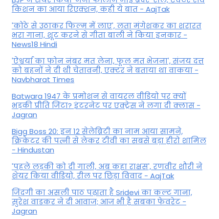
किशन का आया रिएक्शन, कही ये बात - AajTak
'कोठे से उठाकर फिल्म में लाए', लता मंगेशकर का शरारत
भरा गाना, शूट करने से गीता बाली ने किया इनकार -
News18 Hindi
'ऐश्वर्या का फोन नंबर मत लेना, फूल मत भेजना', संजय दत्त
को बहनों ने दी थी चेतावनी, एक्टर ने बताया था वाकया -
Navbharat Times
Batwara 1947 के प्रमोशन से वायरल वीडियो पर क्यों
भड़की प्रीति जिंटा? इंटरनेट पर एक्ट्रेस ने लगा दी क्लास -
Jagran
Bigg Boss 20: इन 12 सेलेब्रिटी का नाम आया सामने,
क्रिकेटर की पत्नी से लेकर टीवी का सबसे बड़ा हीरो शामिल
- Hindustan
'पहले लड़की को दी गाली, अब कहा राक्षस', रणवीर शौरी ने
शेयर किया वीडियो, रील पर छिड़ा विवाद - AajTak
जिंदगी का असली पाठ पढ़ाता है Sridevi का कल्ट गाना,
सुरेश वाडकर ने दी आवाज; आज भी है सबका फेवरेट -
Jagran