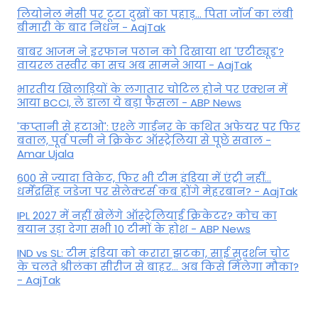
लियोनेल मेसी पर टूटा दुखों का पहाड़... पिता जॉर्ज का लंबी
बीमारी के बाद निधन - AajTak
बाबर आजम ने इरफान पठान को दिखाया था 'एटीट्यूड'?
वायरल तस्वीर का सच अब सामने आया - AajTak
भारतीय खिलाड़ियों के लगातार चोटिल होने पर एक्शन में
आया BCCI, ले डाला ये बड़ा फैसला - ABP News
'कप्तानी से हटाओ': एश्ले गार्डनर के कथित अफेयर पर फिर
बवाल, पूर्व पत्नी ने क्रिकेट ऑस्ट्रेलिया से पूछे सवाल -
Amar Ujala
600 से ज्यादा विकेट, फिर भी टीम इंडिया में एंट्री नहीं...
धर्मेंद्रसिंह जडेजा पर सेलेक्टर्स कब होंगे मेहरबान? - AajTak
IPL 2027 में नहीं खेलेंगे ऑस्ट्रेलियाई क्रिकेटर? कोच का
बयान उड़ा देगा सभी 10 टीमों के होश - ABP News
IND vs SL: टीम इंड‍िया को करारा झटका, साई सुदर्शन चोट
के चलते श्रीलंका सीरीज से बाहर... अब किसे म‍िलेगा मौका?
- AajTak