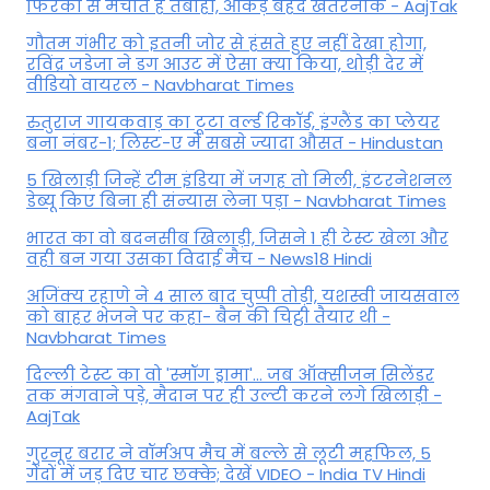
फिरकी से मचाते हैं तबाही, आंकड़े बेहद खतरनाक - AajTak
गौतम गंभीर को इतनी जोर से हंसते हुए नहीं देखा होगा,
रविंद्र जडेजा ने डग आउट में ऐसा क्या किया, थोड़ी देर में
वीडियो वायरल - Navbharat Times
रुतुराज गायकवाड़ का टूटा वर्ल्ड रिकॉर्ड, इंग्लैंड का प्लेयर
बना नंबर-1; लिस्ट-ए में सबसे ज्यादा औसत - Hindustan
5 खिलाड़ी जिन्हें टीम इंडिया में जगह तो मिली, इंटरनेशनल
डेब्यू किए बिना ही संन्यास लेना पड़ा - Navbharat Times
भारत का वो बदनसीब खिलाड़ी, जिसने 1 ही टेस्ट खेला और
वही बन गया उसका विदाई मैच - News18 Hindi
अजिंक्य रहाणे ने 4 साल बाद चुप्पी तोड़ी, यशस्वी जायसवाल
को बाहर भेजने पर कहा- बैन की चिट्ठी तैयार थी -
Navbharat Times
दिल्ली टेस्ट का वो 'स्मॉग ड्रामा'... जब ऑक्सीजन सिलेंडर
तक मंगवाने पड़े, मैदान पर ही उल्टी करने लगे खिलाड़ी -
AajTak
गुरनूर बरार ने वॉर्मअप मैच में बल्ले से लूटी महफिल, 5
गेंदों में जड़ दिए चार छक्के; देखें VIDEO - India TV Hindi