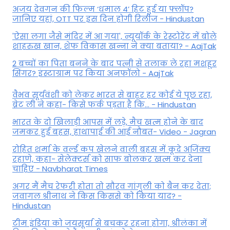
अजय देवगन की फिल्म ‘धमाल 4’ हिट हुई या फ्लॉप?
जानिए यहां, OTT पर इस दिन होगी रिलीज - Hindustan
'ऐसा लगा जैसे मंदिर में आ गया', न्यूयॉर्क के रेस्टोरेंट में बोले
शाहरुख खान, शेफ विकास खन्ना ने क्या बताया? - AajTak
2 बच्चों का पिता बनने के बाद पत्नी से तलाक ले रहा मशहूर
सिंगर? इंस्टाग्राम पर किया अनफॉलो - AajTak
वैभव सूर्यवंशी को लेकर भारत से बाहर हर कोई ये पूछ रहा,
ब्रेट ली ने कहा- किसे फर्क पड़ता है कि… - Hindustan
भारत के दो खिलाड़ी आपस में लड़े, मैच खत्म होने के बाद
जमकर हुई बहस, हाथापाई की आई नौबत- Video - Jagran
रोहित शर्मा के वर्ल्ड कप खेलने वाली बहस में कूदे अजिंक्य
रहाणे, कहा- सेलेक्टर्स को साफ बोलकर खत्म कर देना
चाहिए - Navbharat Times
अगर मैं मैच रेफरी होता तो सौरव गांगुली को बैन कर देता;
जवागल श्रीनाथ ने किस किससे को किया याद? -
Hindustan
टीम इंडिया को जयसूर्या से बचकर रहना होगा, श्रीलंका में