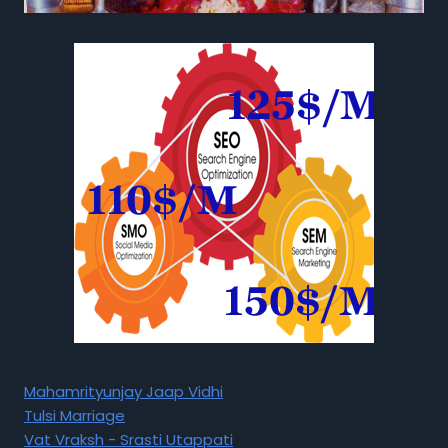
Mahamrityunjay Jaap Vidhi
Tulsi Marriage
Vat Vraksh - Srasti Utappati