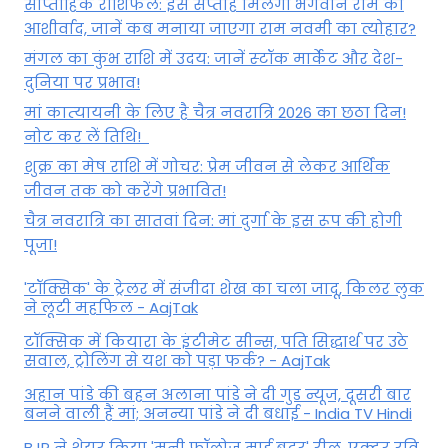
साप्ताहिक राशिफल: इस सप्ताह मिलेगा भगवान राम का
आशीर्वाद, जानें कब मनाया जाएगा राम नवमी का त्योहार?
मंगल का कुंभ राशि में उदय: जानें स्‍टॉक मार्केट और देश-
दुनिया पर प्रभाव!
मां कात्‍यायनी के लिए है चैत्र नवरात्रि 2026 का छठा दिन!
नोट कर लें तिथि!
शुक्र का मेष राशि में गोचर: प्रेम जीवन से लेकर आर्थिक
जीवन तक को करेंगे प्रभावित!
चैत्र नवरात्रि का सातवां दिन: मां दुर्गा के इस रूप की होगी
पूजा!
'टॉक्सिक' के ट्रेलर में संजीदा शेख का चला जादू, किलर लुक
ने लूटी महफिल - AajTak
टॉक्सिक में कियारा के इंटीमेट सीन्स, पति सिद्धार्थ पर उठे
सवाल, ट्रोलिंग से यश को पड़ा फर्क? - AajTak
अहान पांडे की बहन अलाना पांडे ने दी गुड न्यूज, दूसरी बार
बनने वाली हैं मां; अनन्या पांडे ने दी बधाई - India TV Hindi
BJP ने शेयर किया 'मनी फॉलोज माई ब्रदर' रील, एक्टर रवि