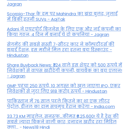
Jagran
Scorpio-Thar के दम पर Mahindra का झंडा बुलंद, जुलाई
में बिकीं इतनी SUVs - AajTak
Adani ने एयरपोर्ट बिजनेस के लिए एक और नई कंपनी का
किया गठन, 4 दिन में बनाई ये दो कंपनियां - Jagran
सेगमेंट की सबसे सस्ती 7-सीटर कार ने कॉम्पटीटर्स की
बढ़ाई टेंशन, इस महीने मिल रहा इतना बड़ा डिस्काउंट -
Hindustan
Share Buyback News: ₹324 वाले इस शेयर को 500 रुपये में
निवेशकों से वापस खरीदेगी कंपनी, बायबैक का बड़ा एलान!
- Jagran
GMP पहुंचा 250 रुपये, 10 अगस्त को खुल जाएगा IPO, एंकर
निवेशकों से जुटा लिए 918 करोड़ रुपये - Hindustan
पाकिस्तान में 76 साल पहले कितने का था एक लीटर
पेट्रोल, डीजल का दाम सचमुच हैरान करेगा - India.com
33.73 KM माइलेज, सनरूफ...कीमत ₹6,25,600! ये है देश की
सबसे ज्यादा बिकने वाली कार; दनादन खरीद रहा मिडिल
क्ला... - News18 Hindi