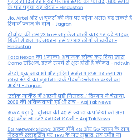
पहले ही दिन हर शेयर पर 199 रुपये का फायदा, 600 रुपये
के पार पहुंचा यह शेयर - Hindustan
Jio, Airtel और Vi यूजर्स की जेब पर पड़ेगा असर! बढ़ सकते हैं
रिचार्ज प्लान के दाम - Jagran
टोयोटा की इस 23 km+ माइलेज वाली कार पर टूटे ग्राहक,
बिक्री में बन गई नंबर-1; इसे 27,812 लोगों ने खरीदा -
Hindustan
Tata Nexon का धमाका! अचानक लॉन्च कर दिया खास
Camo एडिशन, इतने रुपये से शुरू होती है कीमत - ndtv.in
जेप्टो, बुक माय शो और इंडिगो समेत 9 एप्स पर लगा 20
लाख रुपये का जुर्माना; डार्क पैटर्न इस्तेमाल करने का
आरोप - Jagran
'स्‍टॉक मार्केट में आएगी बड़ी गिरावट...' दिग्‍गज ने चेताया,
2008 की भविष्यवाणी हुई थी सच - Aaj Tak News
संकट बड़ा है... दुनिया की 40 से ज्यादा कंपनियों को सता
रहा कौन सा डर? दनादन छंटनी - Aaj Tak News
5G Network Slicing: अलग होंगे 4G और 5G प्लान के दाम,
नेटवर्क स्लाइसिंग पर TRAI के नए सुझाव, तय स्पीड ना