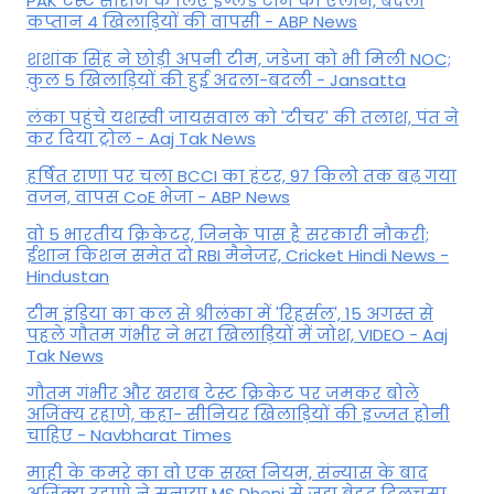
PAK टेस्ट सीरीज के लिए इंग्लैंड टीम का एलान, बदला
कप्तान 4 खिलाड़ियों की वापसी - ABP News
शशांक सिंह ने छोड़ी अपनी टीम, जडेजा को भी मिली NOC;
कुल 5 खिलाड़ियों की हुई अदला-बदली - Jansatta
लंका पहुंचे यशस्वी जायसवाल को 'टीचर' की तलाश, पंत ने
कर द‍िया ट्रोल - Aaj Tak News
हर्षित राणा पर चला BCCI का हंटर, 97 किलो तक बढ़ गया
वजन, वापस CoE भेजा - ABP News
वो 5 भारतीय क्रिकेटर, जिनके पास है सरकारी नौकरी;
ईशान किशन समेत दो RBI मैनेजर, Cricket Hindi News -
Hindustan
टीम इंडिया का कल से श्रीलंका में 'रिहर्सल', 15 अगस्त से
पहले गौतम गंभीर ने भरा ख‍िलाड़‍ियों में जोश, VIDEO - Aaj
Tak News
गौतम गंभीर और खराब टेस्ट क्रिकेट पर जमकर बोले
अजिंक्य रहाणे, कहा- सीनियर खिलाड़ियों की इज्जत होनी
चाहिए - Navbharat Times
माही के कमरे का वो एक सख्त नियम, संन्यास के बाद
अजिंक्‍य रहाणे ने सुनाया MS Dhoni से जुड़ा बेहद दिलचस्प