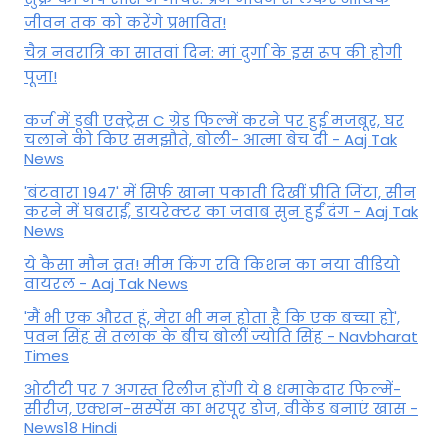
जीवन तक को करेंगे प्रभावित!
चैत्र नवरात्रि का सातवां दिन: मां दुर्गा के इस रूप की होगी
पूजा!
कर्ज में डूबी एक्ट्रेस C ग्रेड फिल्में करने पर हुई मजबूर, घर
चलाने को किए समझौते, बोली- आत्मा बेच दी - Aaj Tak
News
'बंटवारा 1947' में सिर्फ खाना पकाती दिखीं प्रीति जिंटा, सीन
करने में घबराईं, डायरेक्टर का जवाब सुन हुईं दंग - Aaj Tak
News
ये कैसा मौन व्रत! मीम किंग रवि किशन का नया वीडियो
वायरल - Aaj Tak News
'मैं भी एक औरत हूं, मेरा भी मन होता है कि एक बच्चा हो',
पवन सिंह से तलाक के बीच बोलीं ज्योति सिंह - Navbharat
Times
ओटीटी पर 7 अगस्त रिलीज होंगी ये 8 धमाकेदार फिल्में-
सीरीज, एक्शन-सस्पेंस का भरपूर डोज, वीकेंड बनाएं खास -
News18 Hindi