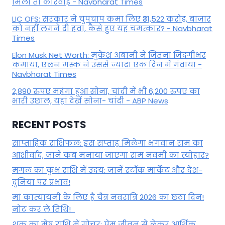
मिली तो कार्रवाई - Navbharat Times
LIC OFS: सरकार ने चुपचाप कमा लिए ₹31,522 करोड़, बाजार
को नहीं लगने दी हवा, कैसे हुए यह चमत्कार? - Navbharat
Times
Elon Musk Net Worth: मुकेश अंबानी ने जितना जिंदगीभर
कमाया, एलन मस्क ने उससे ज्यादा एक दिन में गंवाया -
Navbharat Times
2,890 रुपए महंगा हुआ सोना, चांदी में भी 6,200 रुपए का
भारी उछाल, यहां देखें सोना- चांदी - ABP News
RECENT POSTS
साप्ताहिक राशिफल: इस सप्ताह मिलेगा भगवान राम का
आशीर्वाद, जानें कब मनाया जाएगा राम नवमी का त्योहार?
मंगल का कुंभ राशि में उदय: जानें स्‍टॉक मार्केट और देश-
दुनिया पर प्रभाव!
मां कात्‍यायनी के लिए है चैत्र नवरात्रि 2026 का छठा दिन!
नोट कर लें तिथि!
शुक्र का मेष राशि में गोचर: प्रेम जीवन से लेकर आर्थिक