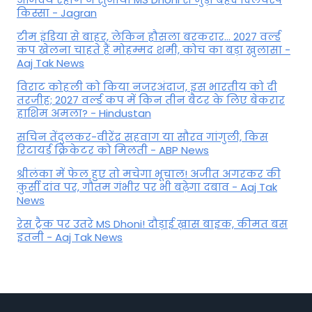
किस्सा - Jagran
टीम इंडिया से बाहर, लेकिन हौसला बरकरार... 2027 वर्ल्ड
कप खेलना चाहते हैं मोहम्मद शमी, कोच का बड़ा खुलासा -
Aaj Tak News
विराट कोहली को किया नजरअंदाज, इस भारतीय को दी
तरजीह; 2027 वर्ल्ड कप में किन तीन बैटर के लिए बेकरार
हाशिम अमला? - Hindustan
सचिन तेंदुलकर-वीरेंद्र सहवाग या सौरव गांगुली, किस
रिटायर्ड क्रिकेटर को मिलती - ABP News
श्रीलंका में फेल हुए तो मचेगा भूचाल! अजीत अगरकर की
कुर्सी दांव पर, गौतम गंभीर पर भी बढ़ेगा दबाव - Aaj Tak
News
रेस ट्रैक पर उतरे MS Dhoni! दौड़ाई ख़ास बाइक, कीमत बस
इतनी - Aaj Tak News