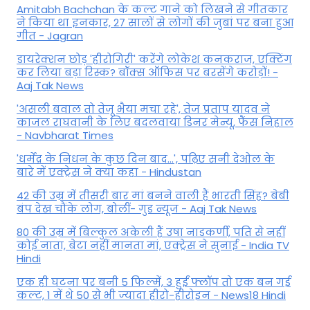
Amitabh Bachchan के कल्ट गाने को लिखने से गीतकार
ने किया था इनकार, 27 सालों से लोगों की जुबां पर बना हुआ
गीत - Jagran
डायरेक्शन छोड़ 'हीरोगिरी' करेंगे लोकेश कनकराज, एक्टिंग
कर लिया बड़ा रिस्क? बॉक्स ऑफिस पर बरसेंगे करोड़ों! -
Aaj Tak News
'असली बवाल तो तेजू भैया मचा रहे', तेज प्रताप यादव ने
काजल राघवानी के लिए बदलवाया डिनर मेन्यू, फैंस न‍िहाल
- Navbharat Times
'धर्मेंद्र के निधन के कुछ दिन बाद...', पढ़िए सनी देओल के
बारे में एक्ट्रेस ने क्या कहा - Hindustan
42 की उम्र में तीसरी बार मां बनने वाली हैं भारती सिंह? बेबी
बंप देख चौंके लोग, बोलीं- गुड न्यूज - Aaj Tak News
80 की उम्र में बिल्कुल अकेली हैं उषा नाडकर्णी, पति से नहीं
कोई नाता, बेटा नहीं मानता मां, एक्ट्रेस ने सुनाई - India TV
Hindi
एक ही घटना पर बनी 5 फिल्में, 3 हुईं फ्लॉप तो एक बन गई
कल्ट, 1 में थे 50 से भी ज्यादा हीरो-हीरोइन - News18 Hindi