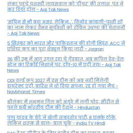
लंका पहुंचे यशस्वी जायसवाल को 'टीचर' की तलाश, पंत ने
कर द‍िया ट्रोल - Aaj Tak News
'सचिन से भी बड़ा असर, लेकिन...', व‍िनोद कांबली-पृथ्वी शॉ
का नाम लेकर वैभव सूर्यवंशी को रॉबिन उथप्पा की चेतावनी
- Aaj Tak News
5 सितंबर को भारत और पाकिस्‍तान की होगी भिड़ंत, ACC ने
एशिया कप का पूरा शेड्यूल किया जारी - Jagran
36 की उम्र में आग उगल रहा ये गेंदबाज, अब कपिल देव-डेल
स्टेन का रिकॉर्ड निशाने पर, टॉप-10 में एंट्री तय! - Aaj Tak
News
ODI वर्ल्ड कप 2027 में इस टीम को अब नहीं मिलेगी
डायरेक्ट एंट्री, बारिश ने धो दिया सपना, रद्द हो गया मैच -
Navbharat Times
श्रीलंका में शुभमन गिल को अंगूठे में लगी चोट, सीरीज से
पहले बढ़ी भारतीय टीम की टेंशन - Hindustan
पप्पू यादव के बेटे ने खेली ताबड़तोड़ पारी, 8 छक्के ठोके,
लेकिन शतक से बाल- बाल चूके - India TV Hindi