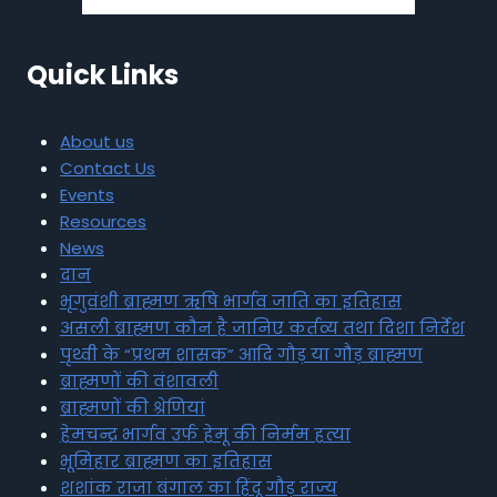
Quick Links
About us
Contact Us
Events
Resources
News
दान
भृगुवंशी ब्राह्मण ऋषि भार्गव जाति का इतिहास
असली ब्राह्मण कौन है जानिए कर्तव्य तथा दिशा निर्देश
पृथ्वी के “प्रथम शासक” आदि गौड़ या गौड़ ब्राह्मण
ब्राह्मणों की वंशावली
ब्राह्मणों की श्रेणियां
हेमचन्द्र भार्गव उर्फ हेमू की निर्मम हत्या
भूमिहार ब्राह्मण का इतिहास
शशांक राजा बंगाल का हिंदू गौड़ राज्य