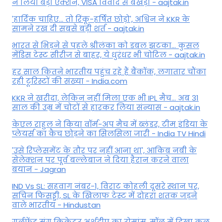
ने ल‍िया बड़ा एक्शन, VISA व‍िवाद से बखेड़ा - aajtak.in
'हार्दिक चाहिए... तो रिंकू-हर्षित छोड़ो', अश्विन ने KKR के
सामने रख दी सबसे बड़ी शर्त - aajtak.in
भारत से भिड़ने से पहले श्रीलंका को डबल झटका... कुसल
मेंडिस टेस्ट सीरीज से बाहर, ये धुरंधर भी चोटिल - aajtak.in
हर साल कितने भारतीय पहुंच रहे हैं बैंकॉक, लगातार चौंका
रही टूरिस्टों की संख्या - India.com
KKR ने खरीदा, लेकिन नहीं मिला एक भी IPL मैच... अब 31
साल की उम्र में चोटों से हारकर लिया संन्यास - aajtak.in
केएल राहुल ने किया वॉर्म-अप मैच में ब्लंडर, टीम इंडिया के
प्लेयर्स का कैच छोड़ने का सिलसिला जारी - India TV Hindi
'उसे रिप्लेसमेंट के तौर पर नहीं आना था', आकिब नबी के
सेलेक्शन पर पूर्व बल्लेबाज ने दिया हैरान करने वाला
बयान - Jagran
IND Vs SL: सहवाग नंबर-1, विराट कोहली दूसरे स्थान पर,
सचिन फिसड्डी, SL के खिलाफ टेस्ट में दोहरा शतक जड़ने
वाले भारतीय - Hindustan
गर्लफ्रेंड संग क्रिकेटर अर्शदीप का रोमांस, मॉल में द‍िखा कूल