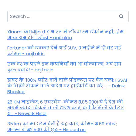
Search
for:
Xiaomi का Mijia ब्रांड भारत में लॉन्च! स्मार्टफोन नहीं, होम
अप्लायंस होंगे लॉन्च - aajtak.in
Fortuner को टक्कर देने आई SUV, 3 महीने में ही बढ़ गई
कीमत - aajtak.in
एक दशक पहले इन कंपनियों का था बोलबाला, अब सब
कुछ बर्बाद! - aajtak.in
डाबर के '100% प्योर' दावे वाले प्रोडक्ट्स पर बैन टला: FSSAI
के बिक्री रोकने वाले आदेश पर हाईकोर्ट का स्टे; ... - Dainik
Bhaskar
26 KM माइलेज, 6 एयरबैग...कीमत ₹8,85,000! ये है देश की
सबसे ज्यादा बिकने वाली CNG कार; बड़ी फैमिली के लिए
बे... - News18 Hindi
35 km का माइलेज देती है यह कार, कीमत ₹4.69 लाख;
अगस्त में ₹42,500 की छूट - Hindustan