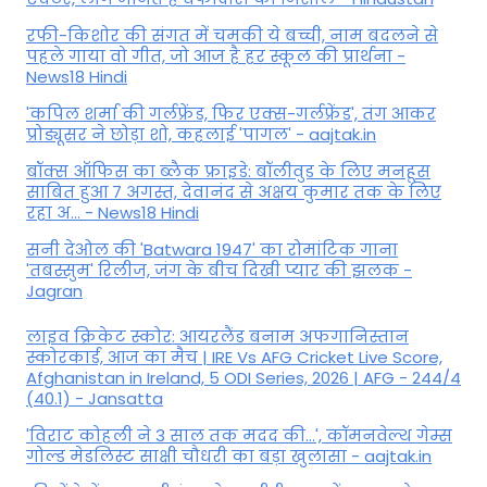
रफी-किशोर की संगत में चमकी ये बच्ची, नाम बदलने से
पहले गाया वो गीत, जो आज है हर स्कूल की प्रार्थना -
News18 Hindi
'कपिल शर्मा की गर्लफ्रेंड, फिर एक्स-गर्लफ्रेंड', तंग आकर
प्रोड्यूसर ने छोड़ा शो, कहलाई 'पागल' - aajtak.in
बॉक्स ऑफिस का ब्लैक फ्राइडे: बॉलीवुड के लिए मनहूस
साबित हुआ 7 अगस्त, देवानंद से अक्षय कुमार तक के लिए
रहा अ... - News18 Hindi
सनी देओल की 'Batwara 1947' का रोमांटिक गाना
'तबस्सुम' रिलीज, जंग के बीच दिखी प्यार की झलक -
Jagran
लाइव क्रिकेट स्कोर: आयरलैंड बनाम अफगानिस्तान
स्कोरकार्ड, आज का मैच | IRE Vs AFG Cricket Live Score,
Afghanistan in Ireland, 5 ODI Series, 2026 | AFG - 244/4
(40.1) - Jansatta
'विराट कोहली ने 3 साल तक मदद की...', कॉमनवेल्थ गेम्स
गोल्ड मेडलिस्ट साक्षी चौधरी का बड़ा खुलासा - aajtak.in