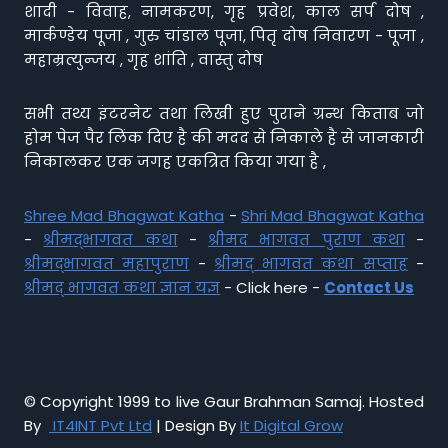
शादी - विवाह, नामकरण, गृह प्रवेश, काल सर्प दोष ,
मार्कण्डेय पूजा , गुरु चांडाल पूजा, पितृ दोष निवारण - पूजा ,
महाम्रत्युन्जय , गृह शांति , वास्तु दोष
सभी तथ्य इंटरनेट तथा लिखी हुए पुराने ग्रन्थ किताब जो
होम पेज पैर लिंक दिए है की मदद से निकाले है से जानकारी
निकालकर एक जगह एकत्रित किया गया है ,
Shree Mad Bhagwat Katha
-
Shri Mad Bhagwat Katha
-
श्रीमद्भागवत कथा
-
श्रीमद भागवत पुराण कथा
-
श्रीमद्भागवत महापुराण
-
श्रीमद् भागवत कथा सप्ताह
-
श्रीमद् भागवत कथा ज्ञान यज्ञ
- Click here -
Contact Us
© Copyright 1999 to live Gaur Brahman Samaj. Hosted
By
IT4INT Pvt Ltd
| Design By
It Digital Grow