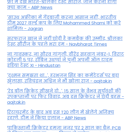
फ्री में देखें भारत-श्रीलंका टेस्ट सीरीज, जानें करना होगा
क्या काम - ABP News
'साउथ अफ्रीका में गेंदबाजी करना आसान नहीं', भारतीय
टीम 2027 वर्ल्‍ड कप के लिए Mohammed Shami को करे
शामिल! - Jagran
सरफराज खान ने नहीं छोड़ी है कमबैक की उम्मीद, श्रीलंका
टेस्ट सीरीज के पहले भरा दम - Navbharat Times
ना गावस्कर, ना सौरव गांगुली, वीरेंद्र सहवाग नंबर-1, विराट
कोहली 5 पर, रॉबिन उथप्पा ने चुनी अपनी ऑल टाइम
इंडिया टेस्ट XI - Hindustan
'दुश्मन समझता था...', हरभजन सिंह का कमेंटेटर्स पर बड़ा
खुलासा, रव‍िचंद्रन अश्विन ने भी खोला राज - aajtak.in
'रेड बॉल क्रिकेट सीखने दो...', 15 साल के वैभव सूर्यवंशी की
उपकप्तानी पर फ‍िर व‍िवाद, अब इस क्रिकेटर ने छेड़ी बहस -
aajtak.in
रिटायरमेंट के बाद अब इस T20 लीग में खेलेंगे अजिंक्य
रहाणे, टीम ने किया एलान - ABP News
पाकिस्तानी क्रिकेटर हमजा नजर पर 2 साल का बैन, PCB