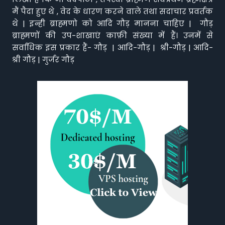
मैं पैदा हुए थे , वेद के धारण करने वाले तथा सदाचार प्रवर्तक
थे | इन्ही ब्राह्मणो को आदि गौड़ मानना चाहिए | गौड़
ब्राह्मणों की उप-शाखाएं काफ़ी संख्या में हैं। उनमें से
सर्वाधिक इस प्रकार हैं- गौड़ | आदि-गौड़ | श्री-गौड़ | आदि-
श्री गौड़ | गुर्जर गौड़