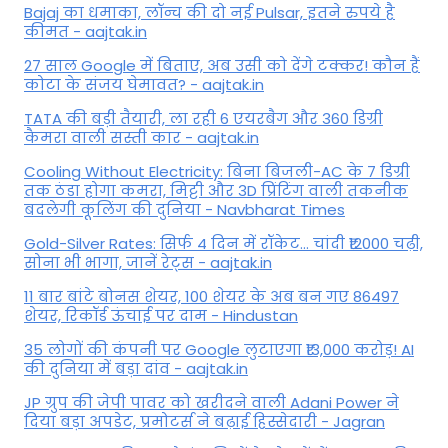
Bajaj का धमाका, लॉन्च की दो नई Pulsar, इतने रुपये है
कीमत - aajtak.in
27 साल Google में बिताए, अब उसी को देंगे टक्कर! कौन हैं
कोटा के संजय घेमावत? - aajtak.in
TATA की बड़ी तैयारी, ला रही 6 एयरबैग और 360 डिग्री
कैमरा वाली सस्ती कार - aajtak.in
Cooling Without Electricity: बिना बिजली-AC के 7 डिग्री
तक ठंडा होगा कमरा, मिट्टी और 3D प्रिंटिंग वाली तकनीक
बदलेगी कूलिंग की दुनिया - Navbharat Times
Gold-Silver Rates: सिर्फ 4 दिन में रॉकेट... चांदी ₹12000 चढ़ी,
सोना भी भागा, जानें रेट्स - aajtak.in
11 बार बांटे बोनस शेयर, 100 शेयर के अब बन गए 86497
शेयर, रिकॉर्ड ऊंचाई पर दाम - Hindustan
35 लोगों की कंपनी पर Google लुटाएगा ₹13,000 करोड़! AI
की दुनिया में बड़ा दांव - aajtak.in
JP ग्रुप की जेपी पावर को खरीदने वाली Adani Power ने
दिया बड़ा अपडेट, प्रमोटर्स ने बढ़ाई हिस्सेदारी - Jagran