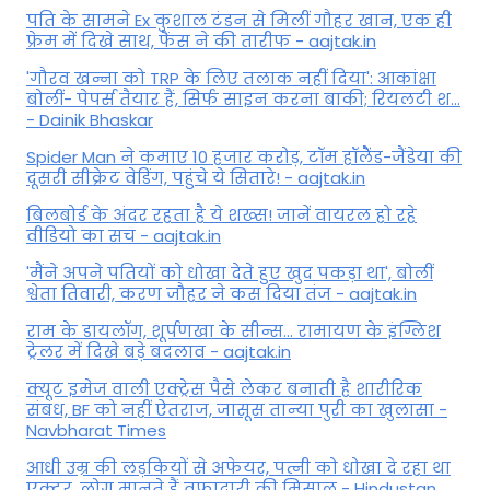
पति के सामने Ex कुशाल टंडन से मिलीं गौहर खान, एक ही
फ्रेम में दिखे साथ, फैंस ने की तारीफ - aajtak.in
'गौरव खन्ना को TRP के लिए तलाक नहीं दिया': आकांक्षा
बोलीं- पेपर्स तैयार हैं, सिर्फ साइन करना बाकी; रियलटी श...
- Dainik Bhaskar
Spider Man ने कमाए 10 हजार करोड़, टॉम हॉलैेंड-जैंडेया की
दूसरी सीक्रेट वेडिंग, पहुंचे ये सितारे! - aajtak.in
बिलबोर्ड के अंदर रहता है ये शख्स! जानें वायरल हो रहे
वीडियो का सच - aajtak.in
'मैंने अपने पतियों को धोखा देते हुए खुद पकड़ा था', बोलीं
श्वेता तिवारी, करण जौहर ने कस दिया तंज - aajtak.in
राम के डायलॉग, शूर्पणखा के सीन्स... रामायण के इंग्लिश
ट्रेलर में दिखे बड़े बदलाव - aajtak.in
क्यूट इमेज वाली एक्ट्रेस पैसे लेकर बनाती है शारीरिक
संबंध, BF को नहीं ऐतराज, जासूस तान्‍या पुरी का खुलासा -
Navbharat Times
आधी उम्र की लड़कियों से अफेयर, पत्नी को धोखा दे रहा था
एक्टर, लोग मानते हैं वफादारी की मिसाल - Hindustan