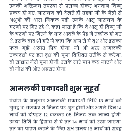
उनकी भक्तिमय तपस्या से प्रसन्न होकर भगवान विष्णु
प्रकट हो गए. नारायण को देखते ही ब्रह्मा जी के नेत्रों से
अश्रुओं की धारा निकल पड़ी. उनके आंसू नारायण के
चरणों पर गिर रहे थे. कहा जाता है कि वे आंसू ही विष्णु जी
के चरणों पर गिरने के बाद आंवले के पेड़ में तब्दील हो गए
थे. इसके बाद श्री हरि ने कहा कि आज से ये वृक्ष और इसका
फल मुझे अत्यंत प्रिय होगा. जो भी भक्त आमलकी
एकादशी पर इस वृक्ष की पूजा विधिवत तरीके से करेगा,
वो साक्षात मेरी पूजा होगी. उसके सारे पाप कट जाएंगे और
वो मोक्ष की ओर अग्रसर होगा.
आमलकी एकादशी शुभ मुहूर्त
पंचांग के अनुसार आमलकी एकादशी तिथि 13 मार्च को
सुबह 10 बजकर 21 मिनट पर शुरू होगी और अगले दिन 14
मार्च को दोपहर 12 बजकर 05 मिनट तक मान्य होगी.
उदया तिथि के हिसाब से ये व्रत 14 मार्च को रखा जाएगा.
व्रत का पारण करने के लिए शुभ समय 15 मार्च को सुबह