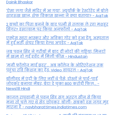
Dainik Bhaskar
'ऐसा लगा जैसे मंदिर में आ गया', न्यूयॉर्क के रेस्टोरेंट में बोले
शाहरुख खान, शेफ विकास खन्ना ने क्या बताया? - AajTak
2 बच्चों का पिता बनने के बाद पत्नी से तलाक ले रहा मशहूर
सिंगर? इंस्टाग्राम पर किया अनफॉलो - AajTak
एक्ट्रेस स्वरा भास्कर और अविका गोर को हुआ डेंगू, अस्पताल
में हुईं भर्ती, शेयर किया हेल्थ अपडेट - AajTak
जब पवन सिंह ने गरीबों में बांट दीं नोटों की गड्डियां, मिनटों
में खत्म हो गई इवेंट में मिली फीस - Hindustan
'मनी फॉलोज माई ब्रदर'... अब कॉलेज के ओरिएंटेशन तक
पहुंचा रवि किशन का ट्रेंड, Video वायरल - AajTak
बॉलीवुड में एंट्री के लिए नहीं थे पैसे, दोस्तों ने पाई-पाई
जोड़कर बनाया मेंबर, बेटा दे चुका 800 करोड़ी फिल्... -
News18 Hindi
काजल राघवानी ने पवन सिंह संग अंतरंग सीन से किया
मना तो चले गए थे सेट छोड़कर, बोलीं- सबको दस जगह मुंह
मारना है - navbharattimes.indiatimes.com