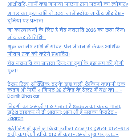
आशीर्वाद, जानें कब मनाया जाएगा राम नवमी का त्योहार?
मंगल का कुंभ राशि में उदय: जानें स्‍टॉक मार्केट और देश-
दुनिया पर प्रभाव!
मां कात्‍यायनी के लिए है चैत्र नवरात्रि 2026 का छठा दिन!
नोट कर लें तिथि!
शुक्र का मेष राशि में गोचर: प्रेम जीवन से लेकर आर्थिक
जीवन तक को करेंगे प्रभावित!
चैत्र नवरात्रि का सातवां दिन: मां दुर्गा के इस रूप की होगी
पूजा!
ट्रेलर रिव्यू: टॉक्सिक: बंदूकें खूब चलीं, लेकिन कहानी एक
कदम भी नहीं; 4 मिनट 38 सेकेंड के ट्रेलर में यश का ... -
Dainik Bhaskar
जिंदगी का असली पाठ पढ़ाता है Sridevi का कल्ट गाना,
सुरेश वाडकर ने दी आवाज; आज भी है सबका फेवरेट -
Jagran
स्क्रीनिंग में कुत्ते ने किया रवीना टंडन पर हमला: बाल-बाल
बचीं, कपड़े भी खींचे, बाद में कहा- उसने मुझ पर हम... -