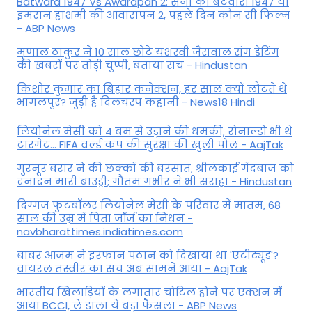
Batwara 1947 Vs Awarapan 2: सनी की बंटवारा 1947 या
इमरान हाशमी की आवारापन 2, पहले दिन कौन सी फिल्म
- ABP News
मृणाल ठाकुर ने 10 साल छोटे यशस्वी जैसवाल संग डेटिंग
की खबरों पर तोड़ी चुप्पी, बताया सच - Hindustan
किशोर कुमार का बिहार कनेक्शन, हर साल क्यों लौटते थे
भागलपुर? जुड़ी है दिलचस्प कहानी - News18 Hindi
ल‍ियोनेल मेसी को 4 बम से उड़ाने की धमकी, रोनाल्डो भी थे
टारगेट... FIFA वर्ल्ड कप की सुरक्षा की खुली पोल - AajTak
गुरनूर बरार ने की छक्कों की बरसात, श्रीलंकाई गेंदबाज को
दनादन मारी बाउंड्री; गौतम गंभीर ने भी सराहा - Hindustan
दिग्गज फुटबॉलर लियोनेल मेसी के परिवार में मातम, 68
साल की उम्र में पिता जॉर्ज का निधन -
navbharattimes.indiatimes.com
बाबर आजम ने इरफान पठान को दिखाया था 'एटीट्यूड'?
वायरल तस्वीर का सच अब सामने आया - AajTak
भारतीय खिलाड़ियों के लगातार चोटिल होने पर एक्शन में
आया BCCI, ले डाला ये बड़ा फैसला - ABP News