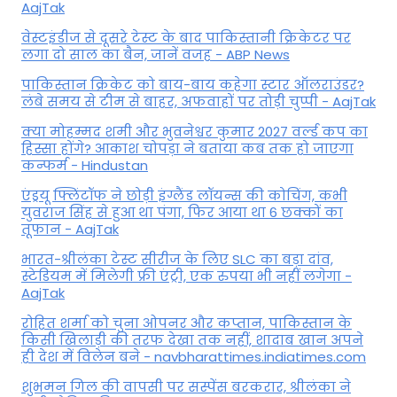
AajTak
वेस्टइंडीज से दूसरे टेस्ट के बाद पाकिस्तानी क्रिकेटर पर
लगा दो साल का बैन, जानें वजह - ABP News
पाकिस्तान क्रिकेट को बाय-बाय कहेगा स्टार ऑलराउंडर?
लंबे समय से टीम से बाहर, अफवाहों पर तोड़ी चुप्पी - AajTak
क्या मोहम्मद शमी और भुवनेश्वर कुमार 2027 वर्ल्ड कप का
हिस्सा होंगे? आकाश चोपड़ा ने बताया कब तक हो जाएगा
कन्फर्म - Hindustan
एंड्रयू फ्लिंटॉफ ने छोड़ी इंग्लैंड लॉयन्स की कोच‍िंग, कभी
युवराज सिंह से हुआ था पंगा, फ‍िर आया था 6 छक्कों का
तूफान - AajTak
भारत-श्रीलंका टेस्ट सीरीज के लिए SLC का बड़ा दांव,
स्टेडियम में मिलेगी फ्री एंट्री, एक रुपया भी नहीं लगेगा -
AajTak
रोहित शर्मा को चुना ओपनर और कप्तान, पाकिस्तान के
किसी खिलाड़ी की तरफ देखा तक नहीं, शादाब खान अपने
ही देश में विलेन बने - navbharattimes.indiatimes.com
शुभमन गिल की वापसी पर सस्पेंस बरकरार, श्रीलंका ने