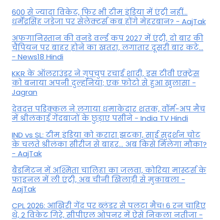
600 से ज्यादा विकेट, फिर भी टीम इंडिया में एंट्री नहीं...
धर्मेंद्रसिंह जडेजा पर सेलेक्टर्स कब होंगे मेहरबान? - AajTak
अफगानिस्तान की वनडे वर्ल्ड कप 2027 में एंट्री, दो बार की
चैंपियन पर बाहर होने का खतरा, लगातार दूसरी बार कटे...
- News18 Hindi
KKR के ऑलराउंडर ने गुपचुप रचाई शादी, इस टीवी एक्ट्रेस
को बनाया अपनी दुल्हनिया; एक फोटो से हुआ खुलासा -
Jagran
देवदत्त पडिक्कल ने लगाया धमाकेदार शतक, वॉर्म-अप मैच
में श्रीलंकाई गेंदबाजों के छुड़ाए पसीने - India TV Hindi
IND vs SL: टीम इंड‍िया को करारा झटका, साई सुदर्शन चोट
के चलते श्रीलंका सीरीज से बाहर... अब किसे म‍िलेगा मौका?
- AajTak
बैडमिंटन में अश्मिता चालिहा का जलवा, कोरिया मास्टर्स के
फाइनल में ली एंट्री, अब चीनी खिलाड़ी से मुकाबला -
AajTak
CPL 2026: आखिरी गेंद पर ब्लंडर से पलटा मैच! 6 रन चाहिए
थे, 2 विकेट गिरे, सीपीएल ओपनर में ऐसे न‍िकला नतीजा -