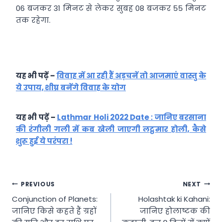
06 बजकर 31 मिनट से लेकर सुबह 08 बजकर 55 मिनट
तक रहेगा.
यह भी पढ़ें –
विवाह में आ रही हैं अड़चनें तो आजमाएं वास्तु के
ये उपाय, शीघ्र बनेंगे विवाह के योग
यह भी पढ़ें –
Lathmar Holi 2022 Date : जानिए बरसाना
की रंगीली गली में कब खेली जाएगी लट्ठमार होली, कैसे
शुरू हुई ये परंपरा !
Post
PREVIOUS
NEXT
Conjunction of Planets:
Holashtak ki Kahani:
navigation
जानिए किसे कहते हैं ग्रहों
जानिए होलाष्टक की