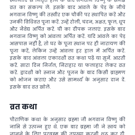
स्नानादि से निवृत्त होने के बाद भगवान विष्णु के समक्ष
व्रत का संकल्प लें. इसके बाद आंवले के पेड़ के नीचे
भगवान विष्णु की तस्वीर एक चौकी पर स्थापित करें और
उनकी विधिवत पूजा करें. उन्हें रोली, चंदन, अक्षत, फूल, धूप
और नैवेद्य अर्पित करें. घी का दीपक जलाएं. इसके बाद
भगवान विष्णु को आंवला अर्पित करें. यदि आंवले का पेड़
आसपास नहीं है, तो घर के पूजा स्थान पर ही नारायण की
पूजा करें, लेकिन उन्हें आंवला हर हाल में अर्पित करें.
इसके बाद आंवला एकादशी व्रत कथा पढ़ें या सुनें. आरती
करें. सारा दिन निर्जल, निराहार या फलाहार लेकर व्रत
करें. द्वादशी को स्नान और पूजन के बाद किसी ब्राह्मण
को भोजन कराएं और उसे सामर्थ्य के अनुसार दान दें.
इसके बाद व्रत खोलें.
व्रत कथा
पौराणिक कथा के अनुसार ब्रह्मा जी भगवान विष्णु की
नाभि से उत्पन्न हुए थे. एक बार ब्रह्मा जी ने स्वयं को
जानने के लिए परब्रह्म की तपस्या करनी शुरू कर दी.