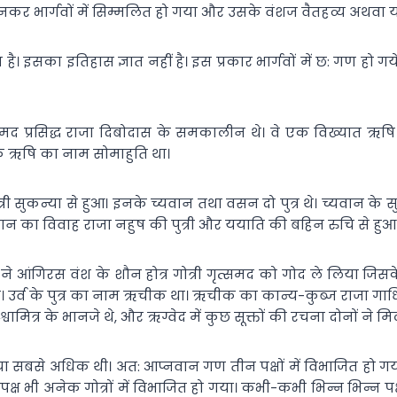
बनकर भार्गवों में सिम्मलित हो गया और उसके वंशज वैतहव्य अथवा
 है। इसका इतिहास ज्ञात नहीं है। इस प्रकार भार्गवों में छ: गण हो ग
समद प्रसिद्ध राजा दिबोदास के समकालीन थे। वे एक विख्यात ऋषि थे औ
 एक ऋषि का नाम सोमाहुति था।
्री सुकन्या से हुआ। इनके च्यवान तथा वसन दो पुत्र थे। च्यवान के स
्नवान का विवाह राजा नहुष की पुत्री और ययाति की बहिन रुचि से हुआ
ुनक ने आंगिरस वंश के शौन होत्र गोत्री गृत्समद को गोद ले लिय
हुए। उर्व के पुत्र का नाम ऋचीक था। ऋचीक का कान्य-कुब्ज राजा गाधि क
वामित्र के भानजे थे, और ऋग्वेद में कुछ सूक्तों की रचना दोनों ने 
ख्या सबसे अधिक थी। अत: आप्नवान गण तीन पक्षों में विभाजित हो गय
क पक्ष भी अनेक गोत्रों में विभाजित हो गया। कभी-कभी भिन्न भिन्न पक