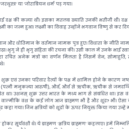
जरथुस्त्र’ या ‘जोराबियन धर्म’ पड़ गया।
 भाई दक्ष की कन्या थी। इसका मतलब ख्याति उनकी भतीजी थी। दक्
्ष्मी का जन्म हुआ। लक्ष्मी का विवाह उन्होंने भगवान विष्णु से कर दि
ोतिमान और धोतिमान के वर्तमान नामक पुत्र हुए। विधाता के नीति नाम क
आगे बढ़ा। भृगु ने ही भृगु संहिता की रचना की। उसी काल में उनके भाई स्
ारा रचित अनेक मंत्रों का वर्णन मिलता है जिसमें वेन, सोमाहुति, 
थे।
 से शुक्र एवं उनका परिवार दैत्यों के पक्ष में शामिल होने के कारण न
(पत्नी मनुकन्या आरुषी), और्व, और्व से ऋचीक, ऋचीक से जमदग्नि, ज
धित था। उशनस् शुक्र उत्तर भारत के मध्य भाग से संबंधित था। इस वं
। वाल्मीकि वंश के कई लोग आज ब्राह्मण भी हैं और शूद्र? भी। ऐसा
ा गया। जिन क्षत्रियों को शूद्रों के ऊपर नियुक्त किया गया उन्हें
व न होकर सूर्यवंशी थे। ये ब्राह्मण ‘क्षत्रिय ब्राह्मण’ कहलाए। इम