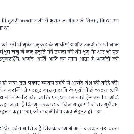
ष की दूसरी कन्या सती से भगवान शंकर ने विवाह किया था।
या था।
ी स्त्री से मृकंड, मृकंड के मार्कण्डेय और उनसे वेद श्री नाम
वायंभुव मनु ने मनु स्मृति की रचना की थी। भृगु के और भी पुत्र
स्यूमरश्मि, भार्गव, आर्वि आदि का नाम आता है। भार्गवों को
ष्ट हो गया। इस प्रकार च्यवन ऋषि ने भार्गव वंश की वृद्धि की।
मदग्नि से परशुराम। भृगु ऋषि के पुत्रों में से च्यवन ऋषि
श ने नि‍म्नलिखित व्यक्ति प्रमुख माने जाते हैं- ऋचीक और्व,
 कहा जाता है कि मुगलकाल में जिन ब्राह्मणों ने मजबूरीवश
 महत्तर कहा गया, जो बाद में बिगड़कर मेहतर हो गया।
ें निम्नलिखित लोग शामिल हैं जिनके नाम से आगे चलकर वंश चला।