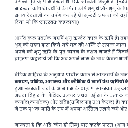
उत्पन्न पुत्र ऋषि सारस्वत थे। एक मान्यता अनुसार पुरूरव
सारस्वत ऋषि थे। दधीचि के पिता ऋषि भृगु थे और भृगु के प
समय देवताओं का तर्पण कर रहे थे। सुन्दरी अप्सरा को वहाँ
दिया, जो कि ‘सारस्वत’ कहलाया।)
भार्गव कुल प्रवर्तक महर्षि भृगु ऋग्वेद काल के ऋषि हैं। ब्र
भृगु को ब्रह्मा द्वारा किये गये यज्ञ की अग्नि से उत्पन्न 
अपने को भृगु ऋषि के पुत्र च्यवन के वंशज मानते हैं जि
ब्राह्मण कहलाये जो कि अब अपने नाम के साथ केवल भार्गव श
वैदिक साहित्य के अनुसार प्राचीन काल में भारतवर्ष के समस्
कश्‍यप, वशिष्ठ, आगस्त्य और कौशिक ये सातों वंश ऋषियों के ना
हुआ। सरस्वती नदी के आसपास के ब्राह्मण सारस्वत कहलाये
अथवा बिहार के मैथिल, उत्कल अथवा उड़ीसा के उत्कल कहलाये। इ
कर्णाट(कर्नाटक) और द्रविड़(तमिलनाडु तथा केरल) हैं। काला
में एक पृथक जाति के रूप में अपना अस्तित्व रखने लगे और 
मान्यता है कि अत्रि लोग ही सिन्धु पार करके पारस (आज का 