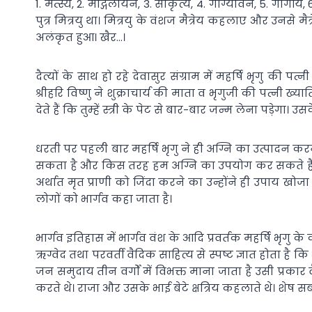
1. मत्स्य, 2. मौद्गलायन, 3. सांकृत्य, 4. गाग्यावन, 5. गार्गीय
पुत्र मित्रयु था। मित्रयु के वंशज मैत्रेय कहलाए और उनसे म
अलंकृत हुआ। खैर…।
दैत्यों के साथ हो रहे देवासुर संग्राम में महर्षि भृगु की
श्रीहरि विष्णु ने शुक्राचार्य की माता व भृगुजी की पत्नी 
देते हैं कि तुम्हें स्त्री के पेट से बार-बार जन्म लेना पड
धरती पर पहली बार महर्षि भृगु ने ही अग्नि का उत्पादन कर
सकता है और किस तरह हम अग्नि का उपयोग कर सकते हैं इसील
अर्थात मृत प्राणी को जिंदा करने का उन्होंने ही उपाय खोजा
लोगों को भार्गव कहा जाता है।
भार्गव इतिहास में भार्गव वंश के आदि प्रवर्तक महर्षि भृगु क
ऋग्वेद तथा परवर्ती वैदिक साहित्य से स्पष्ट ज्ञात होता है कि
जन समुदाय तीन वर्गों में विभक्त माना जाता है उसी प्रकार व
करते थे। राजा और उसके भाई बेटे क्षत्रिय कहलाते थे। शेष 