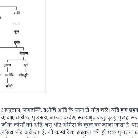
्व, आप्नुवान, जमदग्नि, दधीचि आदि के नाम से गोत्र चले। यदि हम ब्र
ीचि, दक्ष, वशिष्ठ, पुलस्त्य, नारद, कर्दम, स्वायंभुव मनु, कृतु, पुलह
ी धर्म के लोगों को अत्रि, भृगु और अंगिरा के कुल का माना जाता है। पा
ंथ ‘जेंद अवेस्ता’ है, जो ऋग्वैदिक संस्कृत की ही एक पुरातन शा