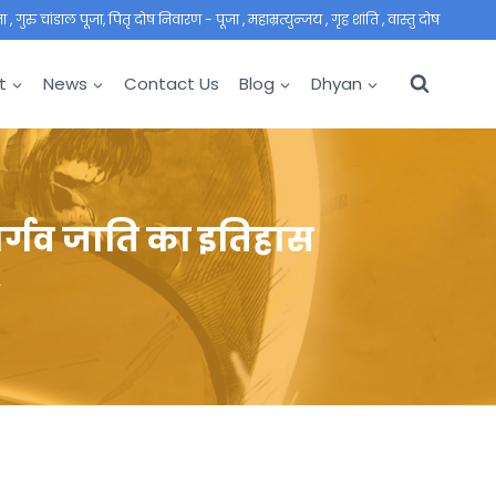
 गुरु चांडाल पूजा, पितृ दोष निवारण - पूजा , महाम्रत्युन्जय , गृह शांति , वास्तु दोष
t
News
Contact Us
Blog
Dhyan
र्गव जाति का इतिहास