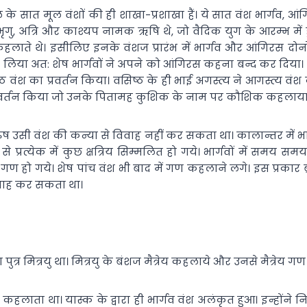
ाल के सात मूल वंशों की ही शाखा-प्रशाखा हैं। ये सात वंश भार्गव, आं
क भृगु, अत्रि और काश्यप नामक ऋषि थे, जो वैदिक युग के आरम्भ में
कहलाते थे। इसीलिए इनके वंशज प्रारंभ में भार्गव और आंगिरस दोनों
लिया अत: शेष भार्गवों ने अपने को आंगिरस कहना बन्द कर दिया। इस
ंश का प्रवर्तन किया। वसिष्ठ के ही भाई अगस्त्य ने आगस्त्य वंश का 
का प्रवर्तन किया जो उनके पितामह कुशिक के नाम पर कौशिक कहलाया
रुष उसी वंश की कन्या से विवाह नहीं कर सकता था। कालान्तर में भार्
ं से प्रत्येक में कुछ क्षत्रिय सिम्मलित हो गये। भार्गवों में समय सम
 गण हो गये। शेष पांच वंश भी बाद में गण कहलाने लगे। इस प्रकार ब्रा
विवाह कर सकता था।
पुत्र मित्रयु था। मित्रयु के बंशज मैत्रेय कहलाये और उनसे मैत्रेय गण
कहलाता था। यास्क के द्वारा ही भार्गव वंश अलंकृत हुआ। इन्होंने न