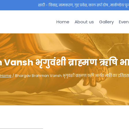
शादी - विवाह, नामकरण, गृह प्रवेश, काल सर्प दोष , मार्कण्डेय पूजा ,
Home
About us
Gallery
Even
nsh भृगुवंशी ब्राह्मण ऋषि भा
Home
/
Bhargav Brahman Vansh भृगुवंशी ब्राह्मण ऋषि भार्गव जाति का इतिहास