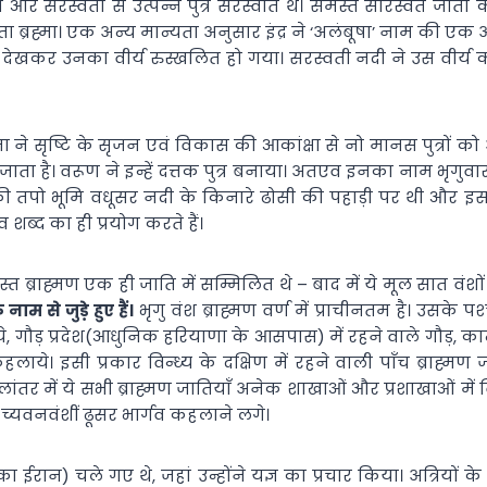
ा और सरस्वती से उत्पन्न पुत्र सरस्वात थे। समस्त सारस्वत जाती
िता ब्रह्मा। एक अन्य मान्यता अनुसार इंद्र ने ‘अलंबूषा’ नाम की 
 देखकर उनका वीर्य रुस्खलित हो गया। सरस्वती नदी ने उस वीर्य को
ह्मा ने सृष्टि के सृजन एवं विकास की आकांक्षा से नो मानस पुत्रों क
माना जाता है। वरूण ने इन्हें दत्तक पुत्र बनाया। अतएव इनका नाम भृग
नकी तपो भूमि वधूसर नदी के किनारे ढोसी की पहाड़ी पर थी और इस
ब्द का ही प्रयोग करते हैं।
त ब्राह्मण एक ही जाति में सम्मिलित थे – बाद में ये मूल सात वंशो
म से जुडे़ हुए हैं।
भृगु वंश ब्राह्मण वर्ण में प्राचीनतम है। उसके प
, गौड़ प्रदेश(आधुनिक हरियाणा के आसपास) में रहने वाले गौड़, 
सी प्रकार विन्ध्य के दक्षिण में रहने वाली पाँच ब्राह्मण जातियाँ 
ंतर में ये सभी ब्राह्मण जातियाँ अनेक शाखाओं और प्रशाखाओं में वि
च्यवनवंशीं ढूसर भार्गव कहलाने लगे।
ईरान) चले गए थे, जहां उन्होंने यज्ञ का प्रचार किया। अत्रियों के