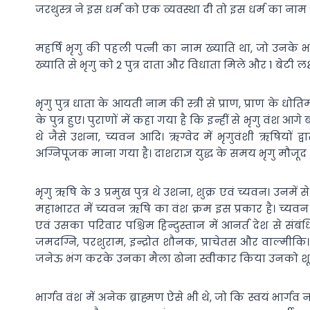
जरथुस्त्र ने इस धर्म को एक व्यवस्था दी तो इस धर्म का नाम ‘
महर्षि भृगु की पहली पत्नी का नाम ख्याति था, जो उनके
ख्याति से भृगु को 2 पुत्र दाता और विधाता मिले और 1 बेटी लक
भृगु पुत्र धाता के आयती नाम की स्त्री से प्राण, प्राण के ध
के पुत्र हुए। पुराणों में कहा गया है कि इन्हीं से भृगु वंश 
थे जैसे उशना, च्यवन आदि। ऋग्वेद में भृगुवंशी ऋषियों द्व
अग्निपूजक माना गया है। दाशराज्ञ युद्ध के समय भृगु मौजूद 
भृगु ऋषि के 3 प्रमुख पुत्र थे उशना, शुक्र एवं च्यवन। उनमें
महाभारत में च्यवन ऋषि का वंश क्रम इस प्रकार है। च्यवन 
एवं उसका परिवार पश्चिम हिन्दुस्तान में आनर्त देश से संबं
जमदग्नि, परशुराम, इन्द्रोत शौनक, प्राचेतस और वाल्मीकि
जनेऊ भंग करके उनका मैला ढोना स्वीकार किया उनको शूद्र कह
भार्गव वंश में अनेक ब्राह्मण ऐसे भी थे, जो कि स्वयं भार्ग