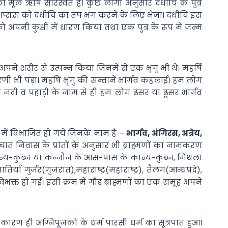
 का मूल ऋषि सारस्वत है। कुछ लोगों अनुसार दधीचि के पुत्र
एक अप्सरा को दधीचि का तप भंग करने के लिए भेजा। दधीचि इस
 अपनी कुक्षी में धारण किया तथा एक पुत्र के रूप में जन्म
ो अपने शरीर से उत्पन्न किया जिनमें से एक भृगु भी थे। महर्षि
ुवारणी भी पड़ा। महषि भृगु की सन्तानें भार्गव कहलाई। हम लोग
 नदी व पहाड़ी के नाम से ही हम लोग ढंसर या ढूसर भार्गव
ं में विभाजित हो गये जिनके नाम हैं –
भार्गव, अंगिरस, अत्रेय,
श्‍चात निवास के प्रांतों के अनुसार भी ब्राह्मणों का नामकरण
कान्य-कुब्ज या कन्नौज के आस-पास के कान्य-कुब्ज, मिथला
गुर्जर(गुजरात),महाराष्ट्र(महाराष्ट्र), तैलंग(आन्ध्रप्रदे),
भक्त हो गई। इसी क्रम में गौड़ ब्राह्मणों का एक समूह अपने
 कारण ही अग्निपूजकों के धर्म पारसी धर्म का सूत्रपात हुआ।