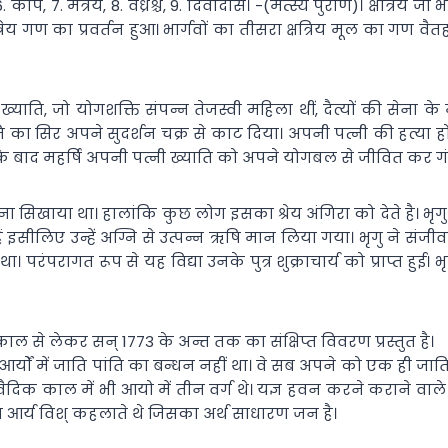
, 6. कपि, 7. मैत्रेय, 8. वध्रश्च, 9. दिवोदास। -(मत्स्य पुराण)। क्षत्
ैत्रेय गण का प्रवर्तन हुआ। भार्गवों का तीसरा क्षत्रिय मूल का गण व
 पत्नी ख्याति, जो योगशक्ति संपन्न तेजस्वी महिला थीं, दैत्यों की स
ख्याति का सिर अपने सुदर्शन चक्र से काट दिया। अपनी पत्नी की हत्य
़ेगा। उसके बाद महर्षि अपनी पत्नी ख्याति को अपने योगबल से जीवित कर
ना सिखाया था। हालांकि कुछ लोग इसका श्रेय अंगिरा को देते है। भृ
िए उन्हें अग्नि से उत्पन्न ऋषि मान लिया गया। भृगु ने संजीवनी
 था। परंपरागत रूप से यह विद्या उनके पुत्र शुक्राचार्य को प्राप्त 
े काल से लेकर सन् 1773 के अन्त तक का संक्षिप्त विवरण प्रस्तुत है।
 आर्यों में जाति पांति का बन्धन नहीं था। वे सब अपने को एक ही जाति क
ैदिक काल में भी आयो में तीन वर्ग थे। यज्ञ हवन करने कराने वाले ब्
सब आर्य विश् कहलाते थे जिसका अर्थ साधारण जन है।