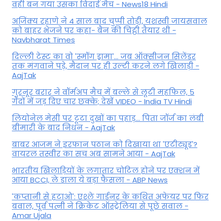
वही बन गया उसका विदाई मैच - News18 Hindi
अजिंक्य रहाणे ने 4 साल बाद चुप्पी तोड़ी, यशस्वी जायसवाल
को बाहर भेजने पर कहा- बैन की चिट्ठी तैयार थी -
Navbharat Times
दिल्ली टेस्ट का वो 'स्मॉग ड्रामा'... जब ऑक्सीजन सिलेंडर
तक मंगवाने पड़े, मैदान पर ही उल्टी करने लगे खिलाड़ी -
AajTak
गुरनूर बरार ने वॉर्मअप मैच में बल्ले से लूटी महफिल, 5
गेंदों में जड़ दिए चार छक्के; देखें VIDEO - India TV Hindi
लियोनेल मेसी पर टूटा दुखों का पहाड़... पिता जॉर्ज का लंबी
बीमारी के बाद निधन - AajTak
बाबर आजम ने इरफान पठान को दिखाया था 'एटीट्यूड'?
वायरल तस्वीर का सच अब सामने आया - AajTak
भारतीय खिलाड़ियों के लगातार चोटिल होने पर एक्शन में
आया BCCI, ले डाला ये बड़ा फैसला - ABP News
'कप्तानी से हटाओ': एश्ले गार्डनर के कथित अफेयर पर फिर
बवाल, पूर्व पत्नी ने क्रिकेट ऑस्ट्रेलिया से पूछे सवाल -
Amar Ujala