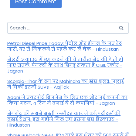
Search
for:
Petrol Diesel Price Today: पेट्रोल और डीजल के नए रेट
जारी, घर से निकलने से पहले कर लें चेक - Hindustan
सैलरी अकाउंट में EMI कटने की ये तारीख सेट की है तो हो
जाएं सतर्क, पेनल्टी के साथ बिगड़ सकता है CIBIL स्कोर -
Jagran
Scorpio-Thar के दम पर Mahindra का झंडा बुलंद, जुलाई
में बिकीं इतनी SUVs - AajTak
Adani ने एयरपोर्ट बिजनेस के लिए एक और नई कंपनी का
किया गठन, 4 दिन में बनाई ये दो कंपनियां - Jagran
सेगमेंट की सबसे सस्ती 7-सीटर कार ने कॉम्पटीटर्स की
बढ़ाई टेंशन, इस महीने मिल रहा इतना बड़ा डिस्काउंट -
Hindustan
Share Buyback News: ₹324 वाले इस शेयर को 500 रुपये में