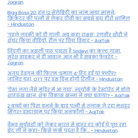
Jagran
Bigg Boss 20: इन 12 सेलेब्रिटी का नाम आया सामने,
क्रिकेटर की पत्नी से लेकर टीवी का सबसे बड़ा हीरो शामिल
- Hindustan
'पहले लड़की को दी गाली, अब कहा राक्षस', रणवीर शौरी ने
शेयर किया वीडियो, रील पर छिड़ा विवाद - AajTak
जिंदगी का असली पाठ पढ़ाता है Sridevi का कल्ट गाना,
सुरेश वाडकर ने दी आवाज; आज भी है सबका फेवरेट -
Jagran
अजय देवगन की फिल्म ‘धमाल 4’ हिट हुई या फ्लॉप?
जानिए यहां, OTT पर इस दिन होगी रिलीज - Hindustan
'ऐसा लगा जैसे मंदिर में आ गया', न्यूयॉर्क के रेस्टोरेंट में बोले
शाहरुख खान, शेफ विकास खन्ना ने क्या बताया? - AajTak
2 बच्चों का पिता बनने के बाद पत्नी से तलाक ले रहा मशहूर
सिंगर? इंस्टाग्राम पर किया अनफॉलो - AajTak
वैभव सूर्यवंशी को लेकर भारत से बाहर हर कोई ये पूछ रहा,
ब्रेट ली ने कहा- किसे फर्क पड़ता है कि… - Hindustan