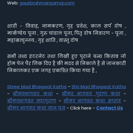
Web:
gaurbrahmansamaj.com
शादी - विवाह, नामकरण, गृह प्रवेश, काल सर्प दोष ,
मार्कण्डेय पूजा , गुरु चांडाल पूजा, पितृ दोष निवारण - पूजा ,
महाम्रत्युन्जय , गृह शांति , वास्तु दोष
सभी तथ्य इंटरनेट तथा लिखी हुए पुराने ग्रन्थ किताब जो
होम पेज पैर लिंक दिए है की मदद से निकाले है से जानकारी
निकालकर एक जगह एकत्रित किया गया है ,
Shree Mad Bhagwat Katha
-
Shri Mad Bhagwat Katha
-
श्रीमद्भागवत कथा
-
श्रीमद भागवत पुराण कथा
-
श्रीमद्भागवत महापुराण
-
श्रीमद् भागवत कथा सप्ताह
-
श्रीमद् भागवत कथा ज्ञान यज्ञ
- Click here -
Contact Us