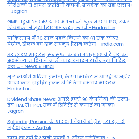
निवेशकों से वापस खरीदेगी कंपनी, बायबैक का बड़ा एलान!
- Jagran
GMP पहुंचा 250 रुपये, 10 अगस्त को खुल जाएगा IPO, एंकर
निवेशकों से जुटा लिए 918 करोड़ रुपये - Hindustan
पाकिस्तान में 76 साल पहले कितने का था एक लीटर
पेट्रोल, डीजल का दाम सचमुच हैरान करेगा - India.com
33.73 KM माइलेज, सनरूफ...कीमत ₹6,25,600! ये है देश की
सबसे ज्यादा बिकने वाली कार; दनादन खरीद रहा मिडिल
क्ला... - News18 Hindi
भूल जाओगे अर्टिगा, इनोवा, कैरेंस! मार्केट में आ रही ये नई 7
सीटर कार; हाइब्रिड इंजन से मिलेगा दमदार माइलेज -
Hindustan
Dividend Share News: अगले हफ्ते 90 कंपनियों की एक्स-
डेट; HAL से HPCL तक में डिविडेंड से कमाई का मौका! -
Jagran
Splendor, Passion के बाद बड़ी तैयारी में हीरो, ला रहा दो
नई बाइक्स - AajTak
टाटा ला रही है अपनी पहली 7-सीटर इलेक्ट्रिक SUV,