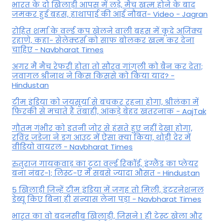
भारत के दो खिलाड़ी आपस में लड़े, मैच खत्म होने के बाद
जमकर हुई बहस, हाथापाई की आई नौबत- Video - Jagran
रोहित शर्मा के वर्ल्ड कप खेलने वाली बहस में कूदे अजिंक्य
रहाणे, कहा- सेलेक्टर्स को साफ बोलकर खत्म कर देना
चाहिए - Navbharat Times
अगर मैं मैच रेफरी होता तो सौरव गांगुली को बैन कर देता;
जवागल श्रीनाथ ने किस किससे को किया याद? -
Hindustan
टीम इंडिया को जयसूर्या से बचकर रहना होगा, श्रीलंका में
फिरकी से मचाते हैं तबाही, आंकड़े बेहद खतरनाक - AajTak
गौतम गंभीर को इतनी जोर से हंसते हुए नहीं देखा होगा,
रविंद्र जडेजा ने डग आउट में ऐसा क्या किया, थोड़ी देर में
वीडियो वायरल - Navbharat Times
रुतुराज गायकवाड़ का टूटा वर्ल्ड रिकॉर्ड, इंग्लैंड का प्लेयर
बना नंबर-1; लिस्ट-ए में सबसे ज्यादा औसत - Hindustan
5 खिलाड़ी जिन्हें टीम इंडिया में जगह तो मिली, इंटरनेशनल
डेब्यू किए बिना ही संन्यास लेना पड़ा - Navbharat Times
भारत का वो बदनसीब खिलाड़ी, जिसने 1 ही टेस्ट खेला और