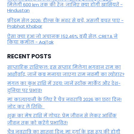
मिलेगी 600 km तक की रेंज; जानिए क्या होंगी खासियतें -
Hindustan
फ्रीडम सेल 2026: डील्स के भंवर से बचें, असली बचत पाएं -
Prabhat Khabar
ऐसा क्या हुआ जो अचानक 152.46% बढ़ी सेल, CRETA ने
किया कमाल - AajTak
RECENT POSTS
साप्ताहिक राशिफल: इस सप्ताह मिलेगा भगवान राम का
आशीर्वाद, जानें कब मनाया जाएगा राम नवमी का त्योहार?
मंगल का कुंभ राशि में उदय: जानें स्‍टॉक मार्केट और देश-
दुनिया पर प्रभाव!
मां कात्‍यायनी के लिए है चैत्र नवरात्रि 2026 का छठा दिन!
नोट कर लें तिथि!
शुक्र का मेष राशि में गोचर: प्रेम जीवन से लेकर आर्थिक
जीवन तक को करेंगे प्रभावित!
चैत्र नवरात्रि का सातवां दिन: मां दुर्गा के इस रूप की होगी