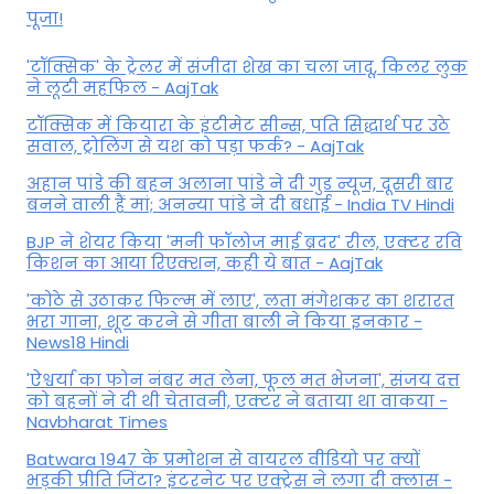
पूजा!
'टॉक्सिक' के ट्रेलर में संजीदा शेख का चला जादू, किलर लुक
ने लूटी महफिल - AajTak
टॉक्सिक में कियारा के इंटीमेट सीन्स, पति सिद्धार्थ पर उठे
सवाल, ट्रोलिंग से यश को पड़ा फर्क? - AajTak
अहान पांडे की बहन अलाना पांडे ने दी गुड न्यूज, दूसरी बार
बनने वाली हैं मां; अनन्या पांडे ने दी बधाई - India TV Hindi
BJP ने शेयर किया 'मनी फॉलोज माई ब्रदर' रील, एक्टर रवि
किशन का आया रिएक्शन, कही ये बात - AajTak
'कोठे से उठाकर फिल्म में लाए', लता मंगेशकर का शरारत
भरा गाना, शूट करने से गीता बाली ने किया इनकार -
News18 Hindi
'ऐश्वर्या का फोन नंबर मत लेना, फूल मत भेजना', संजय दत्त
को बहनों ने दी थी चेतावनी, एक्टर ने बताया था वाकया -
Navbharat Times
Batwara 1947 के प्रमोशन से वायरल वीडियो पर क्यों
भड़की प्रीति जिंटा? इंटरनेट पर एक्ट्रेस ने लगा दी क्लास -