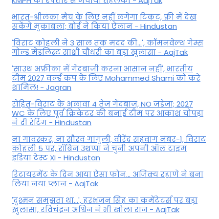
KMPH की रफ्तार से मचाया तहलका - AajTak
भारत-श्रीलंका मैच के लिए नहीं लगेगा टिकट, फ्री में देख
सकेंगे मुकाबला; बोर्ड ने किया ऐलान - Hindustan
'विराट कोहली ने 3 साल तक मदद की...', कॉमनवेल्थ गेम्स
गोल्ड मेडलिस्ट साक्षी चौधरी का बड़ा खुलासा - AajTak
'साउथ अफ्रीका में गेंदबाजी करना आसान नहीं', भारतीय
टीम 2027 वर्ल्‍ड कप के लिए Mohammed Shami को करे
शामिल! - Jagran
रोहित-विराट के अलावा 4 तेज गेंदबाज, NO जडेजा; 2027
WC के लिए पूर्व क्रिकेटर की बनाई टीम पर आकाश चोपड़ा
ने दी रेटिंग - Hindustan
ना गावस्कर, ना सौरव गांगुली, वीरेंद्र सहवाग नंबर-1, विराट
कोहली 5 पर, रॉबिन उथप्पा ने चुनी अपनी ऑल टाइम
इंडिया टेस्ट XI - Hindustan
रिटायरमेंट के दिन आया ऐसा फोन... अजिंक्य रहाणे ने बना
लिया नया प्लान - AajTak
'दुश्मन समझता था...', हरभजन सिंह का कमेंटेटर्स पर बड़ा
खुलासा, रव‍िचंद्रन अश्विन ने भी खोला राज - AajTak