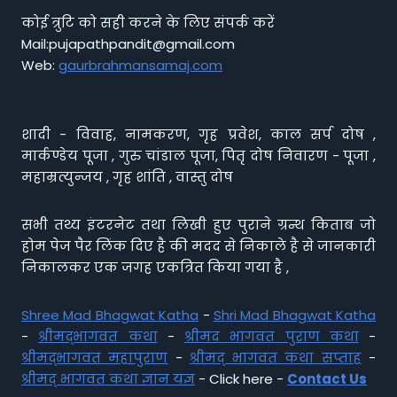
कोई त्रुटि को सही करने के लिए संपर्क करें
Mail:pujapathpandit@gmail.com
Web:
gaurbrahmansamaj.com
शादी - विवाह, नामकरण, गृह प्रवेश, काल सर्प दोष ,
मार्कण्डेय पूजा , गुरु चांडाल पूजा, पितृ दोष निवारण - पूजा ,
महाम्रत्युन्जय , गृह शांति , वास्तु दोष
सभी तथ्य इंटरनेट तथा लिखी हुए पुराने ग्रन्थ किताब जो
होम पेज पैर लिंक दिए है की मदद से निकाले है से जानकारी
निकालकर एक जगह एकत्रित किया गया है ,
Shree Mad Bhagwat Katha
-
Shri Mad Bhagwat Katha
-
श्रीमद्भागवत कथा
-
श्रीमद भागवत पुराण कथा
-
श्रीमद्भागवत महापुराण
-
श्रीमद् भागवत कथा सप्ताह
-
श्रीमद् भागवत कथा ज्ञान यज्ञ
- Click here -
Contact Us