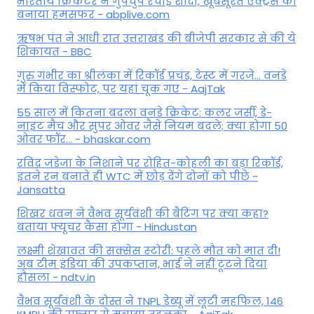
भारतीय क्रिकेटर ने गुपचुप रचाई शादी, खूबसूरत एक्ट्रेस को
बनाया हमसफर - abplive.com
ऋषभ पंत ने आधी रात उत्तराखंड की बीजेपी सरकार से की ये
शिकायत - BBC
गुरु गंभीर का श्रीलंका में र‍िकॉर्ड प्रचंड, टेस्ट में गरजे... वनडे
में किया व‍िस्फोट, पर यहां चूक गए - AajTak
55 साल में कितना बदला वनडे क्रिकेट: कलर जर्सी, डे-
नाइट मैच और सुपर ओवर जैसे नियम बदले; क्या होगा 50
ओवर फॉर... - bhaskar.com
रविंद्र जडेजा के निशाने पर रोहित-कोहली का बड़ा रिकॉर्ड,
इतने रन बनाते ही WTC में छोड़ देंगे दोनों को पीछे -
Jansatta
शिखर धवन ने वैभव सूर्यवंशी की बैटिंग पर क्या कहा?
बताया फ्यूचर कैसा होगा - Hindustan
लक्ष्मी शेखावत की सक्‍सेस स्‍टोरी: पहले मौत को मात दी!
अब टीम इंडिया की उपकप्तान, भाई ने नहीं टूटने दिया
हौसला - ndtv.in
वैभव सूर्यवंशी के दोस्त ने TNPL डेब्यू में लूटी महफिल, 146