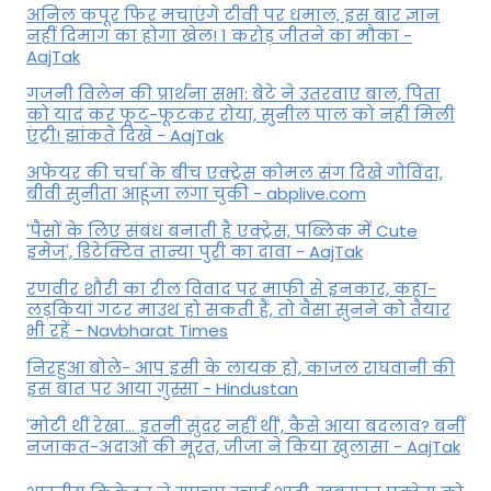
अनिल कपूर फिर मचाएंगे टीवी पर धमाल, इस बार ज्ञान
नहीं दिमाग का होगा खेल! 1 करोड़ जीतने का मौका -
AajTak
गजनी विलेन की प्रार्थना सभा: बेटे ने उतरवाए बाल, पिता
को याद कर फूट-फूटकर रोया, सुनील पाल को नही मिली
एंट्री! झांकते दिखे - AajTak
अफेयर की चर्चा के बीच एक्ट्रेस कोमल संग दिखे गोविंदा,
बीवी सुनीता आहूजा लगा चुकी - abplive.com
'पैसों के लिए संबंध बनाती है एक्ट्रेस, पब्लिक में Cute
इमेज', डिटेक्टिव तान्या पुरी का दावा - AajTak
रणवीर शौरी का रील विवाद पर माफी से इनकार, कहा-
लड़कियां गटर माउथ हो सकती हैं, तो वैसा सुनने को तैयार
भी रहें - Navbharat Times
निरहुआ बोले- आप इसी के लायक हो, काजल राघवानी की
इस बात पर आया गुस्सा - Hindustan
'मोटी थीं रेखा... इतनी सुंदर नहीं थीं', कैसे आया बदलाव? बनीं
नजाकत-अदाओं की मूरत, जीजा ने किया खुलासा - AajTak