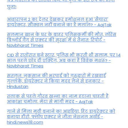
पूजा!
आवारापन 2 का ट्रेलर देखकर इमोशनल हुआ 'सैयारा'
डायरेक्टर, सीक्वल नहीं बनाने का है मलाल? - AajTak
सलमान खान के घर के बाहर पुलिसकर्मी की मौत, लॉरेंस
बिश्नोई गैंग से एक्टर की सुरक्षा में थे तैनात: रिपोर्ट -
Navbharat Times
CID से रातोंरात बने स्टार, पुलिस भी करती थी सलाम, पर 14
साल पहले छोड़ दी एक्टिंग, अब कहां हैं विवेक मशरू? -
Navbharat Times
सतलुज: नुकसान की भरपाई को गुरुद्वारों में रखवाईं
गुल्लकें, डायरेक्टर ने किया मदद लेने से इनकार -
Hindustan
तलाक से पहले गौरव खन्ना का नाम हटाना चाहती हैं
आकांक्षा चमोला, मेटा से मांगी मदद - AajTak
गाने से मिला मूवी बनाने का आइडिया, हिट डायरेक्टर को
बनाया हीरो, फ्लॉप एक्टर ने जीता नेशनल अवॉर्ड -
hindi.news18.com