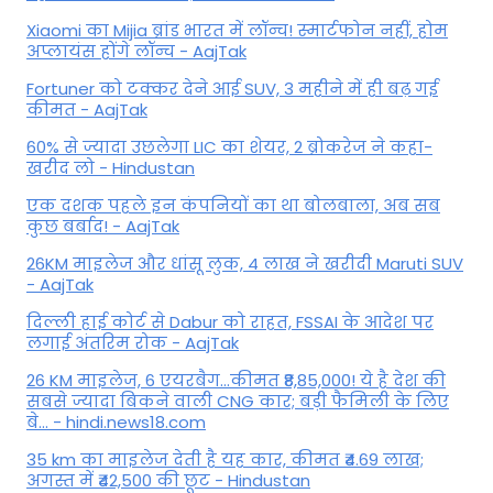
Xiaomi का Mijia ब्रांड भारत में लॉन्च! स्मार्टफोन नहीं, होम
अप्लायंस होंगे लॉन्च - AajTak
Fortuner को टक्कर देने आई SUV, 3 महीने में ही बढ़ गई
कीमत - AajTak
60% से ज्यादा उछलेगा LIC का शेयर, 2 ब्रोकरेज ने कहा-
खरीद लो - Hindustan
एक दशक पहले इन कंपनियों का था बोलबाला, अब सब
कुछ बर्बाद! - AajTak
26KM माइलेज और धांसू लुक, 4 लाख ने खरीदी Maruti SUV
- AajTak
दिल्ली हाई कोर्ट से Dabur को राहत, FSSAI के आदेश पर
लगाई अंतरिम रोक - AajTak
26 KM माइलेज, 6 एयरबैग...कीमत ₹8,85,000! ये है देश की
सबसे ज्यादा बिकने वाली CNG कार; बड़ी फैमिली के लिए
बे... - hindi.news18.com
35 km का माइलेज देती है यह कार, कीमत ₹4.69 लाख;
अगस्त में ₹42,500 की छूट - Hindustan