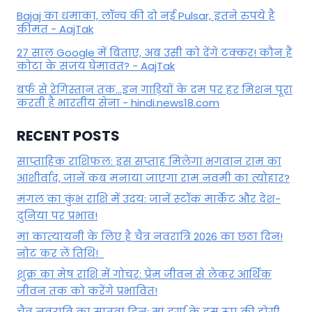
Bajaj का धमाका, लॉन्च की दो नई Pulsar, इतने रुपये है
कीमत - AajTak
27 साल Google में बिताए, अब उसी को देंगे टक्कर! कौन हैं
कोटा के संजय घेमावत? - AajTak
बर्फ से रेगिस्तान तक...इन गाड़ियों के दम पर हर मिशन पूरा
करती है भारतीय सेना - hindi.news18.com
RECENT POSTS
साप्ताहिक राशिफल: इस सप्ताह मिलेगा भगवान राम का
आशीर्वाद, जानें कब मनाया जाएगा राम नवमी का त्योहार?
मंगल का कुंभ राशि में उदय: जानें स्‍टॉक मार्केट और देश-
दुनिया पर प्रभाव!
मां कात्‍यायनी के लिए है चैत्र नवरात्रि 2026 का छठा दिन!
नोट कर लें तिथि!
शुक्र का मेष राशि में गोचर: प्रेम जीवन से लेकर आर्थिक
जीवन तक को करेंगे प्रभावित!
चैत्र नवरात्रि का सातवां दिन: मां दुर्गा के इस रूप की होगी