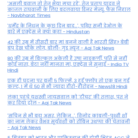
'असली बवाल तो तेजू भैया मचा रहे', तेज प्रताप यादव ने
काजल राघवानी के लिए बदलवाया डिनर मेन्यू, फैंस न‍िहाल
- Navbharat Times
'धर्मेंद्र के निधन के कुछ दिन बाद...', पढ़िए सनी देओल के
बारे में एक्ट्रेस ने क्या कहा - Hindustan
42 की उम्र में तीसरी बार मां बनने वाली हैं भारती सिंह? बेबी
बंप देख चौंके लोग, बोलीं- गुड न्यूज - Aaj Tak News
80 की उम्र में बिल्कुल अकेली हैं उषा नाडकर्णी, पति से नहीं
कोई नाता, बेटा नहीं मानता मां, एक्ट्रेस ने सुनाई - India TV
Hindi
एक ही घटना पर बनी 5 फिल्में, 3 हुईं फ्लॉप तो एक बन गई
कल्ट, 1 में थे 50 से भी ज्यादा हीरो-हीरोइन - News18 Hindi
लंका पहुंचे यशस्वी जायसवाल को 'टीचर' की तलाश, पंत ने
कर द‍िया ट्रोल - Aaj Tak News
'सचिन से भी बड़ा असर, लेकिन...', व‍िनोद कांबली-पृथ्वी शॉ
का नाम लेकर वैभव सूर्यवंशी को रॉबिन उथप्पा की चेतावनी
- Aaj Tak News
5 सितंबर को भारत और पाकिस्‍तान की होगी भिड़ंत, ACC ने