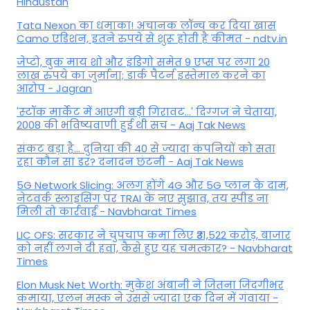
Hindustan
Tata Nexon का धमाका! अचानक लॉन्च कर दिया खास
Camo एडिशन, इतने रुपये से शुरू होती है कीमत - ndtv.in
जेप्टो, बुक माय शो और इंडिगो समेत 9 एप्स पर लगा 20
लाख रुपये का जुर्माना; डार्क पैटर्न इस्तेमाल करने का
आरोप - Jagran
'स्‍टॉक मार्केट में आएगी बड़ी गिरावट...' दिग्‍गज ने चेताया,
2008 की भविष्यवाणी हुई थी सच - Aaj Tak News
संकट बड़ा है... दुनिया की 40 से ज्यादा कंपनियों को सता
रहा कौन सा डर? दनादन छंटनी - Aaj Tak News
5G Network Slicing: अलग होंगे 4G और 5G प्लान के दाम,
नेटवर्क स्लाइसिंग पर TRAI के नए सुझाव, तय स्पीड ना
मिली तो कार्रवाई - Navbharat Times
LIC OFS: सरकार ने चुपचाप कमा लिए ₹31,522 करोड़, बाजार
को नहीं लगने दी हवा, कैसे हुए यह चमत्कार? - Navbharat
Times
Elon Musk Net Worth: मुकेश अंबानी ने जितना जिंदगीभर
कमाया, एलन मस्क ने उससे ज्यादा एक दिन में गंवाया -