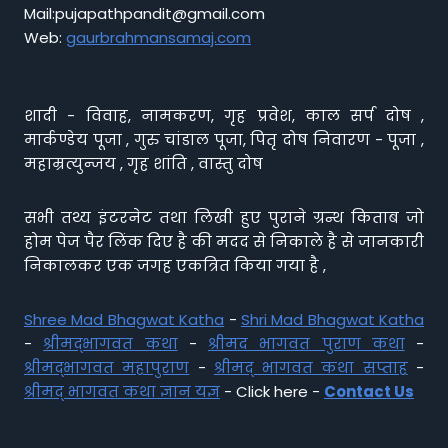
Mail:pujapathpandit@gmail.com
Web:
gaurbrahmansamaj.com
शादी - विवाह, नामकरण, गृह प्रवेश, काल सर्प दोष ,
मार्कण्डेय पूजा , गुरु चांडाल पूजा, पितृ दोष निवारण - पूजा ,
महाम्रत्युन्जय , गृह शांति , वास्तु दोष
सभी तथ्य इंटरनेट तथा लिखी हुए पुराने ग्रन्थ किताब जो
होम पेज पैर लिंक दिए है की मदद से निकाले है से जानकारी
निकालकर एक जगह एकत्रित किया गया है ,
Shree Mad Bhagwat Katha
-
Shri Mad Bhagwat Katha
-
श्रीमद्भागवत कथा
-
श्रीमद भागवत पुराण कथा
-
श्रीमद्भागवत महापुराण
-
श्रीमद् भागवत कथा सप्ताह
-
श्रीमद् भागवत कथा ज्ञान यज्ञ
- Click here -
Contact Us