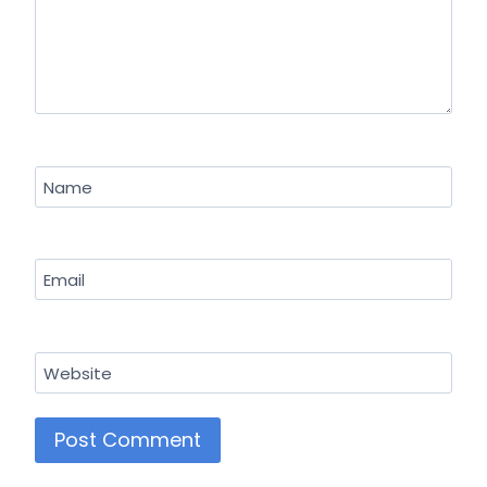
Name
Email
Website