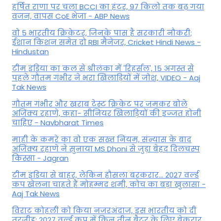
हर्षित राणा पर चला BCCI का हंटर, 97 किलो तक बढ़ गया
वजन, वापस CoE भेजा - ABP News
वो 5 भारतीय क्रिकेटर, जिनके पास है सरकारी नौकरी;
ईशान किशन समेत दो RBI मैनेजर, Cricket Hindi News -
Hindustan
टीम इंडिया का कल से श्रीलंका में 'रिहर्सल', 15 अगस्त से
पहले गौतम गंभीर ने भरा ख‍िलाड़‍ियों में जोश, VIDEO - Aaj
Tak News
गौतम गंभीर और खराब टेस्ट क्रिकेट पर जमकर बोले
अजिंक्य रहाणे, कहा- सीनियर खिलाड़ियों की इज्जत होनी
चाहिए - Navbharat Times
माही के कमरे का वो एक सख्त नियम, संन्यास के बाद
अजिंक्‍य रहाणे ने सुनाया MS Dhoni से जुड़ा बेहद दिलचस्प
किस्सा - Jagran
टीम इंडिया से बाहर, लेकिन हौसला बरकरार... 2027 वर्ल्ड
कप खेलना चाहते हैं मोहम्मद शमी, कोच का बड़ा खुलासा -
Aaj Tak News
विराट कोहली को किया नजरअंदाज, इस भारतीय को दी
तरजीह; 2027 वर्ल्ड कप में किन तीन बैटर के लिए बेकरार