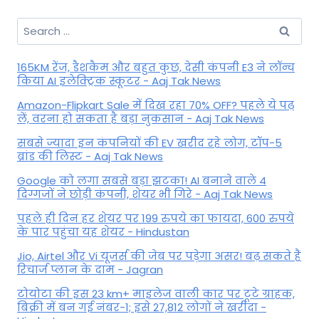
Search
for:
165KM रेंज, डैशकैम और बहुत कुछ, देसी कंपनी E3 ने लॉन्च
किया AI इलेक्ट्रिक स्कूटर - Aaj Tak News
Amazon-Flipkart Sale में दिख रहा 70% OFF? पहले ये पढ़
लें, वरना हो सकता है बड़ा नुकसान - Aaj Tak News
सबसे ज्यादा इन कंपनियों की EV खरीद रहे लोग, टॉप-5
ब्रांड की लिस्ट - Aaj Tak News
Google को लगा सबसे बड़ा झटका! AI बनाने वाले 4
दिग्गजों ने छोड़ी कंपनी, शेयर भी गिरे - Aaj Tak News
पहले ही दिन हर शेयर पर 199 रुपये का फायदा, 600 रुपये
के पार पहुंचा यह शेयर - Hindustan
Jio, Airtel और Vi यूजर्स की जेब पर पड़ेगा असर! बढ़ सकते हैं
रिचार्ज प्लान के दाम - Jagran
टोयोटा की इस 23 km+ माइलेज वाली कार पर टूटे ग्राहक,
बिक्री में बन गई नंबर-1; इसे 27,812 लोगों ने खरीदा -