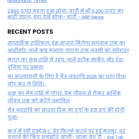
Navbharat Times
2,890 रुपए महंगा हुआ सोना, चांदी में भी 6,200 रुपए का
भारी उछाल, यहां देखें सोना- चांदी - ABP News
RECENT POSTS
साप्ताहिक राशिफल: इस सप्ताह मिलेगा भगवान राम का
आशीर्वाद, जानें कब मनाया जाएगा राम नवमी का त्योहार?
मंगल का कुंभ राशि में उदय: जानें स्‍टॉक मार्केट और देश-
दुनिया पर प्रभाव!
मां कात्‍यायनी के लिए है चैत्र नवरात्रि 2026 का छठा दिन!
नोट कर लें तिथि!
शुक्र का मेष राशि में गोचर: प्रेम जीवन से लेकर आर्थिक
जीवन तक को करेंगे प्रभावित!
चैत्र नवरात्रि का सातवां दिन: मां दुर्गा के इस रूप की होगी
पूजा!
कर्ज में डूबी एक्ट्रेस C ग्रेड फिल्में करने पर हुई मजबूर, घर
चलाने को किए समझौते, बोली- आत्मा बेच दी - Aaj Tak