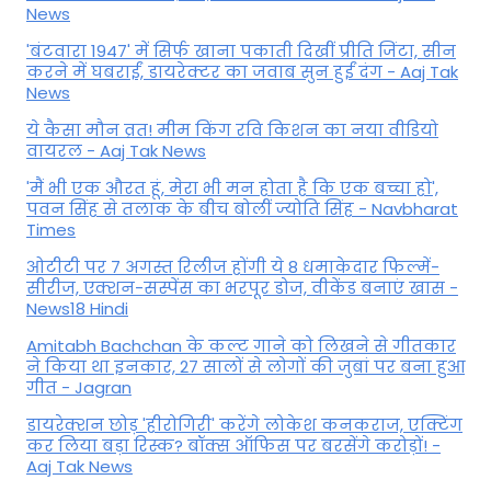
News
'बंटवारा 1947' में सिर्फ खाना पकाती दिखीं प्रीति जिंटा, सीन
करने में घबराईं, डायरेक्टर का जवाब सुन हुईं दंग - Aaj Tak
News
ये कैसा मौन व्रत! मीम किंग रवि किशन का नया वीडियो
वायरल - Aaj Tak News
'मैं भी एक औरत हूं, मेरा भी मन होता है कि एक बच्चा हो',
पवन सिंह से तलाक के बीच बोलीं ज्योति सिंह - Navbharat
Times
ओटीटी पर 7 अगस्त रिलीज होंगी ये 8 धमाकेदार फिल्में-
सीरीज, एक्शन-सस्पेंस का भरपूर डोज, वीकेंड बनाएं खास -
News18 Hindi
Amitabh Bachchan के कल्ट गाने को लिखने से गीतकार
ने किया था इनकार, 27 सालों से लोगों की जुबां पर बना हुआ
गीत - Jagran
डायरेक्शन छोड़ 'हीरोगिरी' करेंगे लोकेश कनकराज, एक्टिंग
कर लिया बड़ा रिस्क? बॉक्स ऑफिस पर बरसेंगे करोड़ों! -
Aaj Tak News