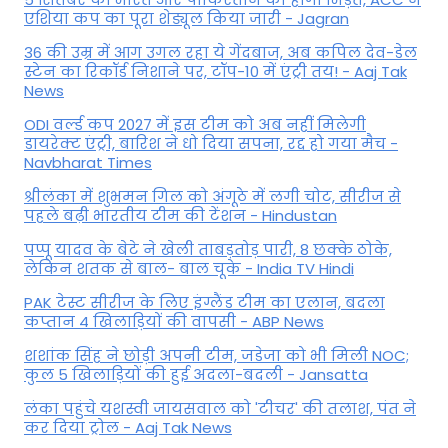
एशिया कप का पूरा शेड्यूल किया जारी - Jagran
36 की उम्र में आग उगल रहा ये गेंदबाज, अब कपिल देव-डेल
स्टेन का रिकॉर्ड निशाने पर, टॉप-10 में एंट्री तय! - Aaj Tak
News
ODI वर्ल्ड कप 2027 में इस टीम को अब नहीं मिलेगी
डायरेक्ट एंट्री, बारिश ने धो दिया सपना, रद्द हो गया मैच -
Navbharat Times
श्रीलंका में शुभमन गिल को अंगूठे में लगी चोट, सीरीज से
पहले बढ़ी भारतीय टीम की टेंशन - Hindustan
पप्पू यादव के बेटे ने खेली ताबड़तोड़ पारी, 8 छक्के ठोके,
लेकिन शतक से बाल- बाल चूके - India TV Hindi
PAK टेस्ट सीरीज के लिए इंग्लैंड टीम का एलान, बदला
कप्तान 4 खिलाड़ियों की वापसी - ABP News
शशांक सिंह ने छोड़ी अपनी टीम, जडेजा को भी मिली NOC;
कुल 5 खिलाड़ियों की हुई अदला-बदली - Jansatta
लंका पहुंचे यशस्वी जायसवाल को 'टीचर' की तलाश, पंत ने
कर द‍िया ट्रोल - Aaj Tak News