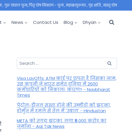
 गुरु चांडाल पूजा, पितृ दोष निवारण - पूजा , महाम्रत्युन्जय , गृह शांति , वास्तु दोष
t
News
Contact Us
Blog
Dhyan
Search
for:
Visa LayOffs: ATM कार्ड पर छपता है जिसका नाम,
उस कंपनी ने भारत समेत दुनिया में 2600
कर्मचारियों को निकाला, कारण? - Navbharat
Times
पेट्रोल-डीजल सस्ता होने की उम्मीदों को झटका,
होर्मुज में हमले से तेल में 'उबाल' - Hindustan
META को तगड़ा झटका, लगा ₹5,000 करोड़ का
ी
जुर्माना - Aaj Tak News
ए