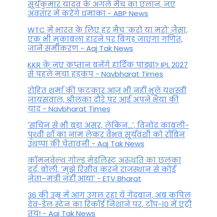
सूर्यकुमार यादव के अगले मैच का एलान, नए
अवतार में करेंगे धमाका - ABP News
WTC में भारत के लिए हर मैच 'करो या मरो' जैसा,
एक भी मुकाबला हारने पर बिगड़ जाएगा गण‍ित,
जानें समीकरण - Aaj Tak News
KKR के नए कप्तान बनेंगे हार्दिक पांड्या? IPL 2027
से पहले मचा हड़कंप - Navbharat Times
रोहित शर्मा की फटकार आज भी नहीं भूले यशस्वी
जायसवाल, श्रीलंका दौरे पर आई अपने भैया की
याद - Navbharat Times
'सचिन से भी बड़ा असर, लेकिन...', व‍िनोद कांबली-
पृथ्वी शॉ का नाम लेकर वैभव सूर्यवंशी को रॉबिन
उथप्पा की चेतावनी - Aaj Tak News
कॉमनवेल्थ गोल्ड मे​डलिस्ट अरुंधति का छलका
दर्द, बोली, 'मुझे रिसीव करने राजस्थान से कोई
नेता–मंत्री नहीं आया' - ETV Bharat
36 की उम्र में आग उगल रहा ये गेंदबाज, अब कपिल
देव-डेल स्टेन का रिकॉर्ड निशाने पर, टॉप-10 में एंट्री
तय! - Aaj Tak News