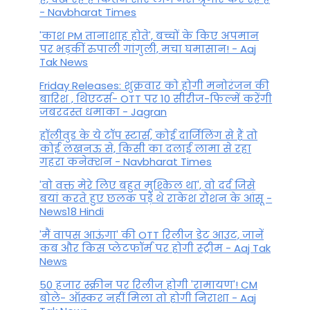
- Navbharat Times
'काश PM तानाशाह होते', बच्चों के किए अपमान
पर भड़कीं रुपाली गांगुली, मचा घमासान! - Aaj
Tak News
Friday Releases: शुक्रवार को होगी मनोरंजन की
बारिश , थिएटर्स- OTT पर 10 सीरीज-फिल्में करेंगी
जबरदस्त धमाका - Jagran
हॉलीवुड के ये टॉप स्टार्स, कोई दार्जिलिंग से हैं तो
कोई लखनऊ से, किसी का दलाई लामा से रहा
गहरा कनेक्शन - Navbharat Times
'वो वक्त मेरे लिए बहुत मुश्किल था', वो दर्द जिसे
बयां करते हुए छलक पड़े थे राकेश रोशन के आंसू -
News18 Hindi
'मैं वापस आऊंगा' की OTT रिलीज डेट आउट, जानें
कब और किस प्लेटफॉर्म पर होगी स्ट्रीम - Aaj Tak
News
50 हजार स्क्रीन पर रिलीज होगी 'रामायण'! CM
बोले- ऑस्कर नहीं मिला तो होगी निराशा - Aaj