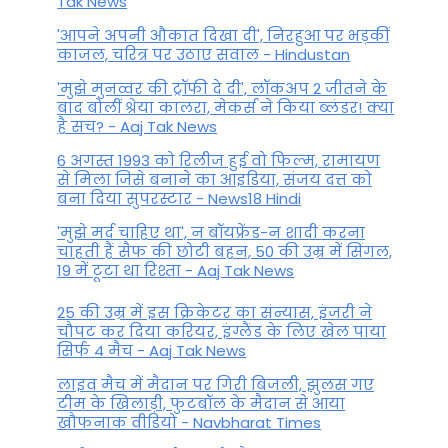
Tak News
'आपने अपनी औकात दिखा दी', निरहुआ पर भड़कीं
काजल, चरित्र पर उठाए सवाल - Hindustan
'मुझे मुनव्वर की ट्रॉफी दे दी', लॉकअप 2 जीतने के
बाद बोलीं श्रेया कालरा, मेकर्स ने किया ब्लंडर! क्या
है सच? - Aaj Tak News
6 अगस्त 1993 को रिलीज हुई वो फिल्म, रामायण
से मिला जिसे बनाने का आइडिया, संजय दत्त को
बना दिया सुपरस्टार - News18 Hindi
'मुझे मर्द चाहिए था', न बॉयफ्रेंड-न शादी करना
चाहती हैं सैफ की छोटी बहन, 50 की उम्र में सिंगल,
19 में टूटा था रिश्ता - Aaj Tak News
25 की उम्र में इस क्रिकेटर का संन्यास, इंजरी ने
चौपट कर दिया करियर, इंग्लैंड के लिए खेल पाया
सिर्फ 4 मैच - Aaj Tak News
लाइव मैच में मैदान पर गिरी बिजली, झुलस गए
टीम के खिलाड़ी, फुटबॉल के मैदान से आया
खौफनाक वीडियो - Navbharat Times