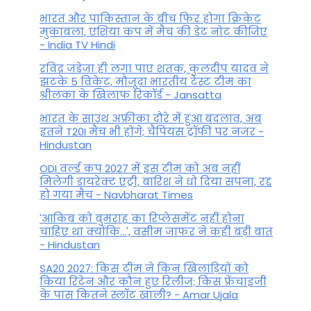
भारत और पाकिस्तान के बीच फिर होगा क्रिकेट
मुकाबला, एशिया कप में मैच की डेट नोट कीजिए
- India TV Hindi
रविंद्र जडेजा ही लगा पाए शतक, कुलदीप यादव ने
झटके 5 विकेट, मौजूदा भारतीय टेस्ट टीम का
श्रीलंका के खिलाफ रिकॉर्ड - Jansatta
भारत के साउथ अफ्रीका दौरे में हुआ बदलाव, अब
इतने T20I मैच भी होंगे; चैंपियंस ट्रॉफी पर नजर -
Hindustan
ODI वर्ल्ड कप 2027 में इस टीम को अब नहीं
मिलेगी डायरेक्ट एंट्री, बारिश ने धो दिया सपना, रद्द
हो गया मैच - Navbharat Times
'आकिब को बुमराह का रिप्लेसमेंट नहीं होना
चाहिए था क्योंकि...', वसीम जाफर ने कही बड़ी बात
- Hindustan
SA20 2027: किस टीम ने किन खिलाड़ियों को
किया रिटेन और कौन हुए रिलीज; किस फ्रेंचाइजी
के पास कितने स्लॉट खाली? - Amar Ujala