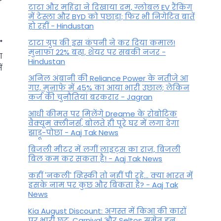
टाटा और महिंद्रा ने दिखाया दम, ग्लोबल EV रैंकिंग
में टेस्ला और BYD को पछाड़ा; फिर भी निगेटिव बातें
हो रहीं - Hindustan
टाटा ग्रुप की इस कंपनी ने कर दिया कमाल!
मुनाफा 22% बढ़ा, शेयर पर सबकी नजर -
ा
Hindustan
ं
अनिल अंबानी की Reliance Power के नतीजे आ
गए, मुनाफे में 45% का आया भारी उछाल; लेकिन
कर्ज की चुनौतियां बरकरार - Jagran
आधी कीमत पर मिलेंगे Dreame के रोबोटिक
वैक्यूम क्लीनर्स, बोलते ही पूरे घर में लगा देगा
झाड़ू-पोछा - Aaj Tak News
बिजली मीटर में लगीं लाइट्स का राज़, बिजली
बिल कम कर सकता है! - Aaj Tak News
Shukra Gochar 2023: कुछ ही
कहीं 'नकली' व्हिस्की तो नहीं पी रहे... क्या भारत में
इसके नाम पर कुछ और बिकता है? - Aaj Tak
दिनों में इन 4 राशि वालों को मिलेगा
News
छप्पर फाड़ पैसा, धन के दाता शुक्र
Kia August Discount: अगस्त में किआ की कारों
होंगे मेहरबान
पर भारी छूट, Carnival और Seltos समेत इन