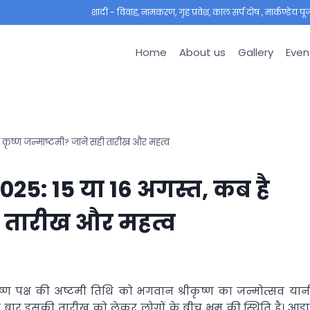
शादी - विवाह, नामकरण, गृह प्रवेश, काल सर्प दोष , मार्कण्डेय पूजा ,
Home
About us
Gallery
Even
ृष्ण जन्माष्टमी? जानें सही तारीख और महत्व
5: 15 या 16 अगस्त, कब है
ही तारीख और महत्व
ष्ण पक्ष की अष्टमी तिथि को भगवान श्रीकृष्ण का जन्मोत्सव यान
इस बार इसकी तारीख को लेकर लोगों के बीच भ्रम की स्थिति है। आइ