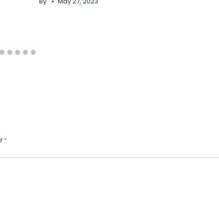
By
May 27, 2023
d
*