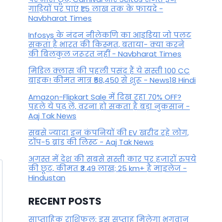
गाड़ियों पर पाएं ₹1.5 लाख तक के फायदे -
By
May 16, 2023
Navbharat Times
Infosys के नंदन नीलेकणि का आइडिया जो पलट
सकता है भारत की किस्मत, बताया- क्या करने
की बिलकुल जरूरत नहीं - Navbharat Times
मिडिल क्लास की पहली पसंद हैं ये सस्ती 100 CC
बाइक! कीमत मात्र ₹58,450 से शुरू - News18 Hindi
Amazon-Flipkart Sale में दिख रहा 70% OFF?
पहले ये पढ़ लें, वरना हो सकता है बड़ा नुकसान -
Aaj Tak News
सबसे ज्यादा इन कंपनियों की EV खरीद रहे लोग,
टॉप-5 ब्रांड की लिस्ट - Aaj Tak News
अगस्त में देश की सबसे सस्ती कार पर हजारों रुपये
की छूट, कीमत ₹3.49 लाख; 25 km+ है माइलेज -
Hindustan
RECENT POSTS
साप्ताहिक राशिफल: इस सप्ताह मिलेगा भगवान