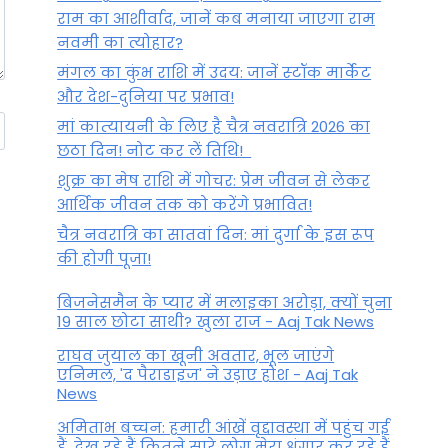
राम का आशीर्वाद, जानें कब मनाया जाएगा राम
नवमी का त्योहार?
मंगल का कुंभ राशि में उदय: जानें स्‍टॉक मार्केट
और देश-दुनिया पर प्रभाव!
मां कात्‍यायनी के लिए है चैत्र नवरात्रि 2026 का
छठा दिन! नोट कर लें तिथि!
शुक्र का मेष राशि में गोचर: प्रेम जीवन से लेकर
आर्थिक जीवन तक को करेंगे प्रभावित!
चैत्र नवरात्रि का सातवां दिन: मां दुर्गा के इस रूप
की होगी पूजा!
बिजनेसमैन के प्यार में मलाइका अरोड़ा, क्यों चुना
19 साल छोटा साथी? खुला राज - Aaj Tak News
राघव जुयाल का खूनी अवतार, भूल जाएंगे
एनिमल, 'द पैराडाइज' ने उड़ाए होश - Aaj Tak
News
अमिताभ बच्चन: हमारी आंखें वृद्दावस्था में पहुंच गई
हैं, देख रहे हैं कितने सारे लोग मेरा श्रृंगार कर रहे हैं