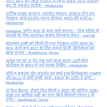
जहीर खान को किस गेंदबाज ने किया सबसे ज्यादा इम्प्रेस?
कर दी जमकर तारीफ - Hindustan
हार्दिक पांड्या कप्तान, जसप्रीत बुमराह-आकाश दीप तेज
गेंदबाज, साई सुदर्शन-पराग ओपनर, भारत की इंजर्ड XI -
Hindustan
Exclusive: 'कॉल आया तो मना क्यों करूंगा...', टीम इंडिया में
वापसी के लिए भुवनेश्वर कुमार बिल्कुल तैयार - AajTak
मोहम्मद शमी को मिली दिग्गज गेंदबाज जहीर खान का
साथ, वर्ल्ड कप 2027 के लिए लगाई पैरवी, सिलेक्टर्स को
खास सलाह - Navbharat Times
ऋषभ पंत का 21 गेंद तक नहीं खुला खाता, 22वीं बॉल
स्टेडियम के बाहर हो गई गायब; देखिए - Hindustan
चोटिल बुमराह और सुदर्शन का क्यों हुआ सिलेक्शन? लक्ष्मण
और BCCI ने तोड़ी चुप्पी; बोले- इंसान का शरीर है कोई… -
Hindustan
दो दिन बैठाया, तीसरे दिन मिली 5 ओवर की बॉलिंग, सूखा-
सूखा रहा आकिब नबी का हाल, कैसे मिलेगी प्लेइंग 11 में
एंट्री? - Navbharat Times