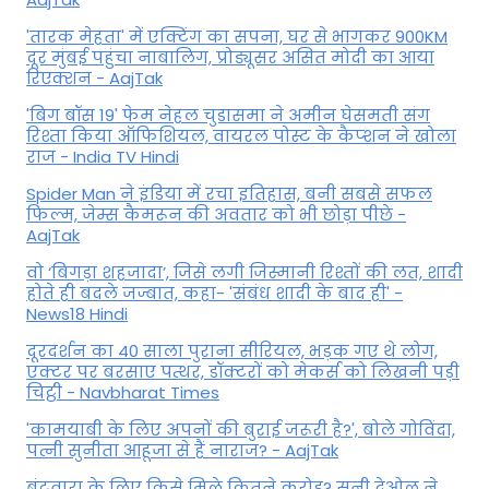
'तारक मेहता' में एक्टिंग का सपना, घर से भागकर 900KM
दूर मुंबई पहुंचा नाबालिग, प्रोड्यूसर असित मोदी का आया
रिएक्शन - AajTak
'बिग बॉस 19' फेम नेहल चुडासमा ने अमीन घेसमती संग
रिश्ता किया ऑफिशियल, वायरल पोस्ट के कैप्शन ने खोला
राज - India TV Hindi
Spider Man ने इंडिया में रचा इतिहास, बनी सबसे सफल
फिल्म, जेम्स कैमरून की अवतार को भी छोड़ा पीछे -
AajTak
वो ‘बिगड़ा शहजादा’, जिसे लगी जिस्मानी रिश्तों की लत, शादी
होते ही बदले जज्बात, कहा- 'संबंध शादी के बाद ही' -
News18 Hindi
दूरदर्शन का 40 साला पुराना सीरियल, भड़क गए थे लोग,
एक्टर पर बरसाए पत्थर, डॉक्टरों को मेकर्स को लिखनी पड़ी
चिट्ठी - Navbharat Times
'कामयाबी के लिए अपनों की बुराई जरूरी है?', बोले गोविंदा,
पत्नी सुनीता आहूजा से हैं नाराज? - AajTak
बंटवारा के लिए किसे मिले कितने करोड़? सनी देओल ने