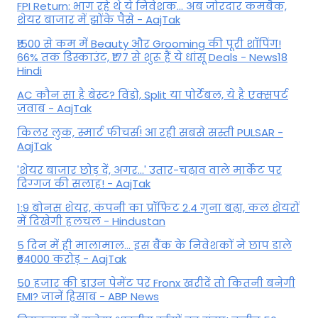
FPI Return: भाग रहे थे ये निवेशक... अब जोरदार कमबैक,
शेयर बाजार में झोंके पैसे - AajTak
₹1500 से कम में Beauty और Grooming की पूरी शॉपिंग!
66% तक डिस्काउंट, ₹177 से शुरू हैं ये धांसू Deals - News18
Hindi
AC कौन सा है बेस्ट? विंडो, Split या पोर्टेबल, ये है एक्सपर्ट
जवाब - AajTak
किलर लुक, स्मार्ट फीचर्स! आ रही सबसे सस्ती PULSAR -
AajTak
'शेयर बाजार छोड़ दें, अगर...' उतार-चढ़ाव वाले मार्केट पर
दिग्‍गज की सलाह! - AajTak
1:9 बोनस शेयर, कंपनी का प्रॉफिट 2.4 गुना बढ़ा, कल शेयरों
में दिखेगी हलचल - Hindustan
5 दिन में ही मालामाल... इस बैंक के निवेशकों ने छाप डाले
₹64000 करोड़ - AajTak
50 हजार की डाउन पेमेंट पर Fronx खरीदें तो कितनी बनेगी
EMI? जानें हिसाब - ABP News