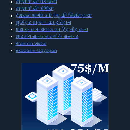
ब्राह्मणों की वंशावली
ब्राह्मणों की श्रेणियां
हेमचन्द्र भार्गव उर्फ हेमू की निर्मम हत्या
भूमिहार ब्राह्मण का इतिहास
शशांक राजा बंगाल का हिंदू गौड़ राज्य
भारतीय सनातन धर्म के संस्कार
Brahmin Vistar
ekadashi-Udyapan