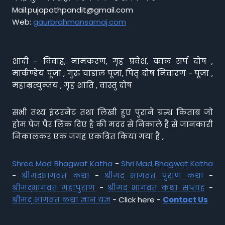
Mail:pujapathpandit@gmail.com
Web:
gaurbrahmansamaj.com
शादी - विवाह, नामकरण, गृह प्रवेश, काल सर्प दोष ,
मार्कण्डेय पूजा , गुरु चांडाल पूजा, पितृ दोष निवारण - पूजा ,
महाम्रत्युन्जय , गृह शांति , वास्तु दोष
सभी तथ्य इंटरनेट तथा लिखी हुए पुराने ग्रन्थ किताब जो
होम पेज पैर लिंक दिए है की मदद से निकाले है से जानकारी
निकालकर एक जगह एकत्रित किया गया है ,
Shree Mad Bhagwat Katha
-
Shri Mad Bhagwat Katha
-
श्रीमद्भागवत कथा
-
श्रीमद भागवत पुराण कथा
-
श्रीमद्भागवत महापुराण
-
श्रीमद् भागवत कथा सप्ताह
-
श्रीमद् भागवत कथा ज्ञान यज्ञ
- Click here -
Contact Us