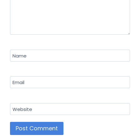
Name
Email
Website