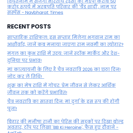
वियतनाम में सजेगा भारतीय रईसों का मंडप! करीब 50
करोड़ रुपये में अरबपति परिवार की 'ग्रैंड शादी', नाम पर
सस्पेंस - Navbharat Times
RECENT POSTS
साप्ताहिक राशिफल: इस सप्ताह मिलेगा भगवान राम का
आशीर्वाद, जानें कब मनाया जाएगा राम नवमी का त्योहार?
मंगल का कुंभ राशि में उदय: जानें स्‍टॉक मार्केट और देश-
दुनिया पर प्रभाव!
मां कात्‍यायनी के लिए है चैत्र नवरात्रि 2026 का छठा दिन!
नोट कर लें तिथि!
शुक्र का मेष राशि में गोचर: प्रेम जीवन से लेकर आर्थिक
जीवन तक को करेंगे प्रभावित!
चैत्र नवरात्रि का सातवां दिन: मां दुर्गा के इस रूप की होगी
पूजा!
बिहार की मनीषा रानी का पेरिस की सड़कों पर दिखा बोल्ड
अवतार, टॉप पर लिखा 'BB Ki Heroine', फैंस हुए दीवाने -
AajTak