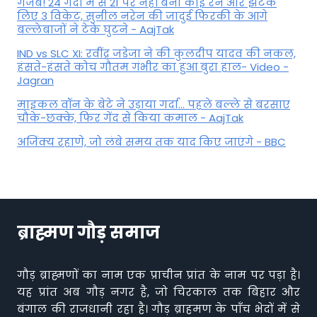
गजब! 24 गेंदों में से 21 पर नहीं बना कोई रन और झटक
लिए 3 विकेट, सुनील नरेन की जादुई फिरकी के आगे
बल्लेबाजों ने टेके घुटने - AajTak
IND vs SLC XI: रवींद्र जडेजा ने की कुलदीप यादव की नकल,
हंसते-हंसते कोच गौतम गंभीर का हुआ बुरा हाल- Video -
Jagran
माइकल वॉन के बेटे ने उड़ाया गर्दा... पहले बल्ले से बरसाए
चौके-छक्के, फिर गेंद से किया कमाल - AajTak
अजिंक्य रहाणे, जो लंबे समय तक याद किए जाएंगे - BBC
ब्राह्मण गौड़ समाज
गौड़ ब्राह्मणों का नाम एक प्राचीन प्रांत के नाम पर पड़ा है।
यह प्रांत अब गौड़ नगर है, जो चिरकाल तक बिहार और
बंगाल की राजधानी रहा है। गौड़ ब्राहमण के पाँच भेदों में से