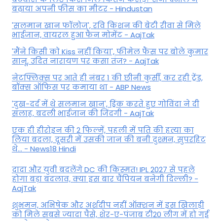
बढ़ाया अपनी फीस का मीटर - Hindustan
'सलमान खान फॉलोज', रवि किशन की बेटी रीवा से मिले
भाईजान, वायरल हुआ फैन मोमेंट - AajTak
'मैंने किसी को Kiss नहीं किया', फीमेल फैंस पर बोले कुमार
सानू, उदित नारायण पर कसा तंज? - AajTak
नेटफ्लिक्स पर आते ही नंबर 1 की छीनी कुर्सी, कर रही ट्रेंड,
बॉक्स ऑफिस पर कमाया था - ABP News
'दुख-दर्द में थे सलमान खान', ड्रिंक करते हुए गोविंदा ने दी
सलाह, बदली भाईजान की जिंदगी - AajTak
एक ही हीरोइन की 2 फिल्में, पहली में पति की हत्या का
लिया बदला, दूसरी में उसकी जान की बनी दुश्मन, सुपरहिट
थे... - News18 Hindi
दादा और युवी बदलेंगे DC की किस्मत! IPL 2027 से पहले
होगा बड़ा बदलाव, क्या इस बार चैंपियन बनेगी दिल्ली? -
AajTak
शुभमन, अभिषेक और अर्शदीप नहीं ऑक्शन में इस खिलाड़ी
को मिले सबसे ज्यादा पैसे, शेर-ए-पंजाब टी20 लीग में हो गई