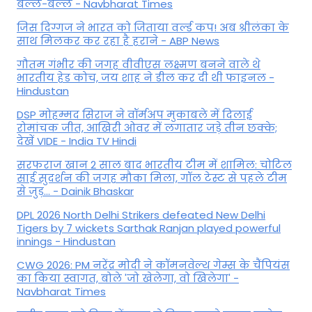
बल्ले-बल्ले - Navbharat Times
जिस दिग्गज ने भारत को जिताया वर्ल्ड कप! अब श्रीलंका के
साथ मिलकर कर रहा है हराने - ABP News
गौतम गंभीर की जगह वीवीएस लक्ष्मण बनने वाले थे
भारतीय हेड कोच, जय शाह ने डील कर दी थी फाइनल -
Hindustan
DSP मोहम्मद सिराज ने वॉर्मअप मुकाबले में दिलाई
रोमांचक जीत, आखिरी ओवर में लगातार जड़े तीन छक्के;
देखें VIDE - India TV Hindi
सरफराज खान 2 साल बाद भारतीय टीम में शामिल: चोटिल
साई सुदर्शन की जगह मौका मिला, गॉल टेस्ट से पहले टीम
से जुड़... - Dainik Bhaskar
DPL 2026 North Delhi Strikers defeated New Delhi
Tigers by 7 wickets Sarthak Ranjan played powerful
innings - Hindustan
CWG 2026: PM नरेंद्र मोदी ने कॉमनवेल्थ गेम्स के चैंपियंस
का किया स्वागत, बोले 'जो खेलेगा, वो खिलेगा' -
Navbharat Times