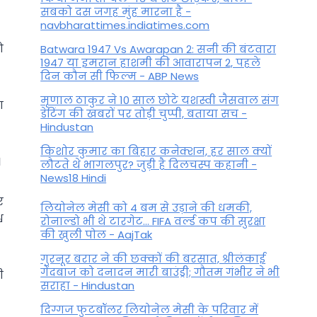
सबको दस जगह मुंह मारना है -
navbharattimes.indiatimes.com
ो
Batwara 1947 Vs Awarapan 2: सनी की बंटवारा
1947 या इमरान हाशमी की आवारापन 2, पहले
दिन कौन सी फिल्म - ABP News
मृणाल ठाकुर ने 10 साल छोटे यशस्वी जैसवाल संग
ा
डेटिंग की खबरों पर तोड़ी चुप्पी, बताया सच -
Hindustan
किशोर कुमार का बिहार कनेक्शन, हर साल क्यों
।
लौटते थे भागलपुर? जुड़ी है दिलचस्प कहानी -
News18 Hindi
र
ल‍ियोनेल मेसी को 4 बम से उड़ाने की धमकी,
व
रोनाल्डो भी थे टारगेट... FIFA वर्ल्ड कप की सुरक्षा
की खुली पोल - AajTak
गुरनूर बरार ने की छक्कों की बरसात, श्रीलंकाई
गेंदबाज को दनादन मारी बाउंड्री; गौतम गंभीर ने भी
ी
सराहा - Hindustan
दिग्गज फुटबॉलर लियोनेल मेसी के परिवार में