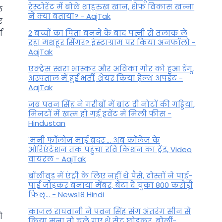
रेस्टोरेंट में बोले शाहरुख खान, शेफ विकास खन्ना
ल
ने क्या बताया? - AajTak
र
ण
2 बच्चों का पिता बनने के बाद पत्नी से तलाक ले
रहा मशहूर सिंगर? इंस्टाग्राम पर किया अनफॉलो -
AajTak
एक्ट्रेस स्वरा भास्कर और अविका गोर को हुआ डेंगू,
अस्पताल में हुईं भर्ती, शेयर किया हेल्थ अपडेट -
AajTak
जब पवन सिंह ने गरीबों में बांट दीं नोटों की गड्डियां,
मिनटों में खत्म हो गई इवेंट में मिली फीस -
Hindustan
'मनी फॉलोज माई ब्रदर'... अब कॉलेज के
ओरिएंटेशन तक पहुंचा रवि किशन का ट्रेंड, Video
वायरल - AajTak
बॉलीवुड में एंट्री के लिए नहीं थे पैसे, दोस्तों ने पाई-
पाई जोड़कर बनाया मेंबर, बेटा दे चुका 800 करोड़ी
फिल्... - News18 Hindi
काजल राघवानी ने पवन सिंह संग अंतरंग सीन से
ी
किया मना तो चले गए थे सेट छोड़कर, बोलीं-