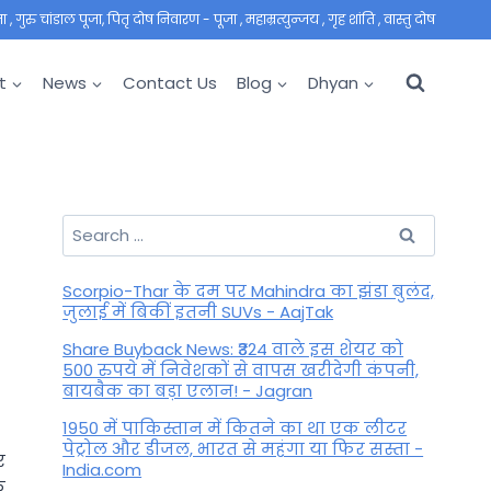
 गुरु चांडाल पूजा, पितृ दोष निवारण - पूजा , महाम्रत्युन्जय , गृह शांति , वास्तु दोष
t
News
Contact Us
Blog
Dhyan
Search
for:
Scorpio-Thar के दम पर Mahindra का झंडा बुलंद,
जुलाई में बिकीं इतनी SUVs - AajTak
Share Buyback News: ₹324 वाले इस शेयर को
500 रुपये में निवेशकों से वापस खरीदेगी कंपनी,
बायबैक का बड़ा एलान! - Jagran
1950 में पाकिस्तान में कितने का था एक लीटर
पेट्रोल और डीजल, भारत से महंगा या फिर सस्ता -
र
India.com
े