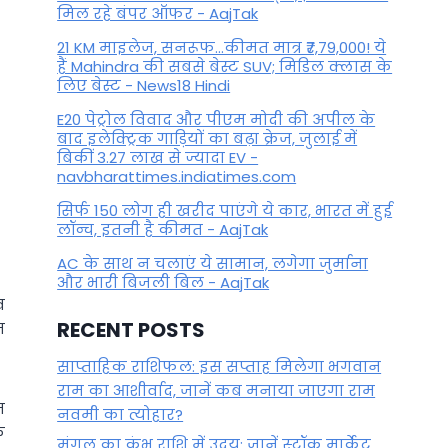
मिल रहे बंपर ऑफर - AajTak
21 KM माइलेज, सनरूफ...कीमत मात्र ₹7,79,000! ये
हैं Mahindra की सबसे बेस्ट SUV; मिडिल क्लास के
लिए बेस्ट - News18 Hindi
E20 पेट्रोल विवाद और पीएम मोदी की अपील के
बाद इलेक्ट्रिक गाड़ियों का बढ़ा क्रेज, जुलाई में
बिकीं 3.27 लाख से ज्यादा EV -
navbharattimes.indiatimes.com
सिर्फ 150 लोग ही खरीद पाएंगे ये कार, भारत में हुई
लॉन्च, इतनी है कीमत - AajTak
AC के साथ न चलाएं ये सामान, लगेगा जुर्माना
और भारी बिजली बिल - AajTak
व
RECENT POSTS
त
साप्ताहिक राशिफल: इस सप्ताह मिलेगा भगवान
राम का आशीर्वाद, जानें कब मनाया जाएगा राम
न
नवमी का त्योहार?
े
मंगल का कुंभ राशि में उदय: जानें स्‍टॉक मार्केट