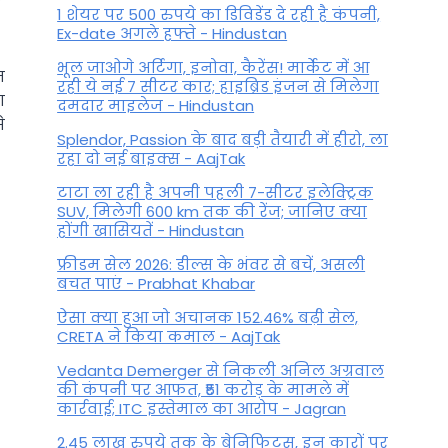
1 शेयर पर 500 रुपये का डिविडेंड दे रही है कंपनी,
Ex-date अगले हफ्ते - Hindustan
भूल जाओगे अर्टिगा, इनोवा, कैरेंस! मार्केट में आ
न
रही ये नई 7 सीटर कार; हाइब्रिड इंजन से मिलेगा
ा
दमदार माइलेज - Hindustan
े
Splendor, Passion के बाद बड़ी तैयारी में हीरो, ला
रहा दो नई बाइक्स - AajTak
टाटा ला रही है अपनी पहली 7-सीटर इलेक्ट्रिक
SUV, मिलेगी 600 km तक की रेंज; जानिए क्या
होंगी खासियतें - Hindustan
फ्रीडम सेल 2026: डील्स के भंवर से बचें, असली
बचत पाएं - Prabhat Khabar
ऐसा क्या हुआ जो अचानक 152.46% बढ़ी सेल,
CRETA ने किया कमाल - AajTak
Vedanta Demerger से निकली अनिल अग्रवाल
की कंपनी पर आफत, ₹51 करोड़ के मामले में
कार्रवाई; ITC इस्तेमाल का आरोप - Jagran
2.45 लाख रुपये तक के बेनिफिट्स, इन कारों पर