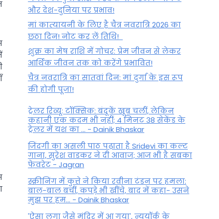
त
और देश-दुनिया पर प्रभाव!
मां कात्‍यायनी के लिए है चैत्र नवरात्रि 2026 का
छठा दिन! नोट कर लें तिथि!
स
शुक्र का मेष राशि में गोचर: प्रेम जीवन से लेकर
ं
आर्थिक जीवन तक को करेंगे प्रभावित!
ी
चैत्र नवरात्रि का सातवां दिन: मां दुर्गा के इस रूप
ँ
की होगी पूजा!
ट्रेलर रिव्यू: टॉक्सिक: बंदूकें खूब चलीं, लेकिन
कहानी एक कदम भी नहीं; 4 मिनट 38 सेकेंड के
ट्रेलर में यश का ... - Dainik Bhaskar
जिंदगी का असली पाठ पढ़ाता है Sridevi का कल्ट
गाना, सुरेश वाडकर ने दी आवाज; आज भी है सबका
फेवरेट - Jagran
स
स्क्रीनिंग में कुत्ते ने किया रवीना टंडन पर हमला:
ा
बाल-बाल बचीं, कपड़े भी खींचे, बाद में कहा- उसने
मुझ पर हम... - Dainik Bhaskar
'ऐसा लगा जैसे मंदिर में आ गया', न्यूयॉर्क के