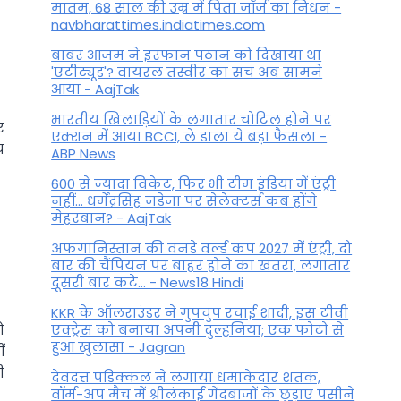
मातम, 68 साल की उम्र में पिता जॉर्ज का निधन -
navbharattimes.indiatimes.com
बाबर आजम ने इरफान पठान को दिखाया था
'एटीट्यूड'? वायरल तस्वीर का सच अब सामने
आया - AajTak
भारतीय खिलाड़ियों के लगातार चोटिल होने पर
र
एक्शन में आया BCCI, ले डाला ये बड़ा फैसला -
य
ABP News
600 से ज्यादा विकेट, फिर भी टीम इंडिया में एंट्री
नहीं... धर्मेंद्रसिंह जडेजा पर सेलेक्टर्स कब होंगे
मेहरबान? - AajTak
अफगानिस्तान की वनडे वर्ल्ड कप 2027 में एंट्री, दो
बार की चैंपियन पर बाहर होने का खतरा, लगातार
दूसरी बार कटे... - News18 Hindi
KKR के ऑलराउंडर ने गुपचुप रचाई शादी, इस टीवी
ो
एक्ट्रेस को बनाया अपनी दुल्हनिया; एक फोटो से
हुआ खुलासा - Jagran
ं
ी
देवदत्त पडिक्कल ने लगाया धमाकेदार शतक,
वॉर्म-अप मैच में श्रीलंकाई गेंदबाजों के छुड़ाए पसीने