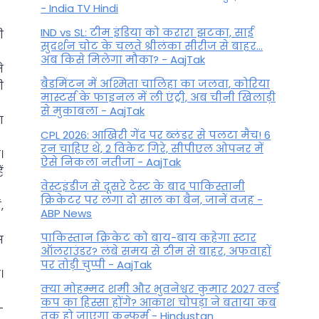
- India TV Hindi
IND vs SL: टीम इंड‍िया को करारा झटका, साई
ी
सुदर्शन चोट के चलते श्रीलंका सीरीज से बाहर...
अब किसे म‍िलेगा मौका? - AajTak
े
बैडमिंटन में अश्मिता चालिहा का जलवा, कोरिया
ी
मास्टर्स के फाइनल में ली एंट्री, अब चीनी खिलाड़ी
से मुकाबला - AajTak
ा
CPL 2026: आखिरी गेंद पर ब्लंडर से पलटा मैच! 6
रन चाहिए थे, 2 विकेट गिरे, सीपीएल ओपनर में
।
ऐसे न‍िकला नतीजा - AajTak
ं
वेस्टइंडीज से दूसरे टेस्ट के बाद पाकिस्तानी
क्रिकेटर पर लगा दो साल का बैन, जानें वजह -
,
ABP News
पाकिस्तान क्रिकेट को बाय-बाय कहेगा स्टार
स
ऑलराउंडर? लंबे समय से टीम से बाहर, अफवाहों
पर तोड़ी चुप्पी - AajTak
।
क्या मोहम्मद शमी और भुवनेश्वर कुमार 2027 वर्ल्ड
कप का हिस्सा होंगे? आकाश चोपड़ा ने बताया कब
-
तक हो जाएगा कन्फर्म - Hindustan