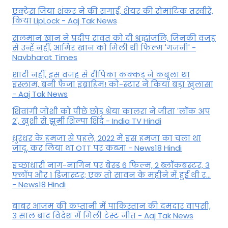
एक्ट्रेस जिया शंकर ने की सगाई, शेयर की रोमांटिक तस्वीरें,
किया LipLock - Aaj Tak News
सलमान खान ने प्रदीप रावत को दी श्रद्धांजलि, जिनकी वजह
से उन्हें नहीं, आमिर खान को मिली थी फिल्म 'गजनी' -
Navbharat Times
शादी नहीं, इस वजह से दीपिका कक्कड़ ने कबूला था
इस्लाम, बनी फैजा इब्राहिम! को-स्टार ने किया बड़ा खुलासा
- Aaj Tak News
शिवांगी जोशी को पीछे छोड़ श्रेया कालरा ने जीता 'लॉक अप
2', खुशी से झूमीं शिल्पा शिंदे - India TV Hindi
धुरंधर के हमजा से पहले, 2022 में इस हमजा का चला था
जादू, कर लिया था OTT पर कब्जा - News18 Hindi
इच्छाधारी नाग-नागिन पर बेस्ड 6 फिल्म, 2 ब्लॉकबस्टर, 3
फ्लॉप और 1 डिजास्टर; एक तो सावन के महीने में हुई थी र...
- News18 Hindi
बाबर आजम की कप्तानी में पाकिस्तान की दमदार वापसी,
3 साल बाद विदेश में मिली टेस्ट जीत - Aaj Tak News