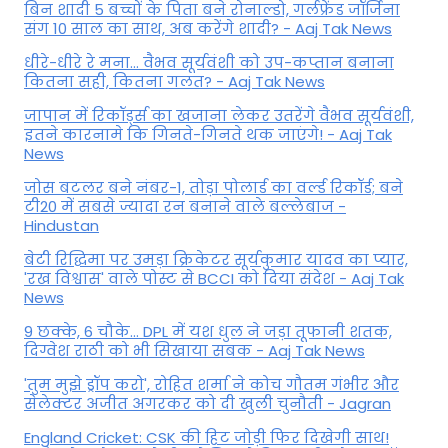
बिन शादी 5 बच्चों के पिता बने रोनाल्डो, गर्लफ्रेंड जॉर्जिना
संग 10 साल का साथ, अब करेंगे शादी? - Aaj Tak News
धीरे-धीरे रे मना… वैभव सूर्यवंशी को उप-कप्तान बनाना
कितना सही, कितना गलत? - Aaj Tak News
जापान में रिकॉर्ड्स का खजाना लेकर उतरेंगे वैभव सूर्यवंशी,
इतने कारनामे कि गिनते-गिनते थक जाएंगे! - Aaj Tak
News
जोस बटलर बने नंबर-1, तोड़ा पोलार्ड का वर्ल्ड रिकॉर्ड; बने
टी20 में सबसे ज्यादा रन बनाने वाले बल्लेबाज -
Hindustan
बेटी र‍िद्ध‍िमा पर उमड़ा क्रिकेटर सूर्यकुमार यादव का प्यार,
'रख विश्वास' वाले पोस्ट से BCCI को दिया संदेश - Aaj Tak
News
9 छक्के, 6 चौके... DPL में यश धुल ने जड़ा तूफानी शतक,
द‍िग्वेश राठी को भी स‍िखाया सबक - Aaj Tak News
'तुम मुझे ड्रॉप करो', रोहित शर्मा ने कोच गौतम गंभीर और
सेलेक्टर अजीत अगरकर को दी खुली चुनौती - Jagran
England Cricket: CSK की हिट जोड़ी फिर दिखेगी साथ!