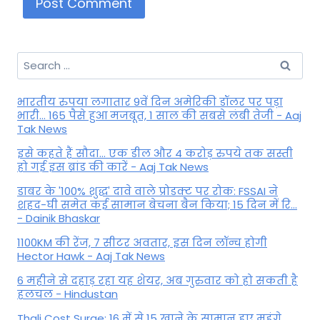
Search
for:
भारतीय रुपया लगातार 9वें दिन अमेरिकी डॉलर पर पड़ा
भारी... 165 पैसे हुआ मजबूत, 1 साल की सबसे लंबी तेजी - Aaj
Tak News
इसे कहते हैं सौदा... एक डील और 4 करोड़ रुपये तक सस्ती
हो गई इस ब्रांड की कारें - Aaj Tak News
डाबर के '100% शुद्ध' दावे वाले प्रोडक्ट पर रोक: FSSAI ने
शहद-घी समेत कई सामान बेचना बैन किया; 15 दिन में रि...
- Dainik Bhaskar
1100KM की रेंज, 7 सीटर अवतार, इस दिन लॉन्च होगी
Hector Hawk - Aaj Tak News
6 महीने से दहाड़ रहा यह शेयर, अब गुरुवार को हो सकती है
हलचल - Hindustan
Thali Cost Surge: 16 में से 15 खाने के सामान हुए महंगे,