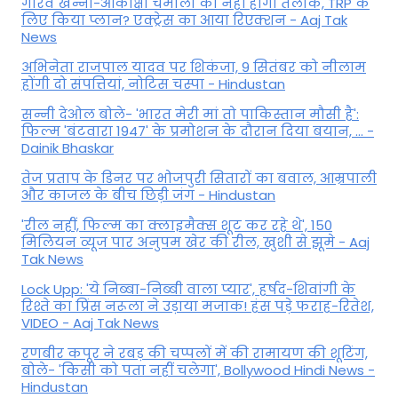
गौरव खन्ना-आकांक्षा चमोला का नहीं होगा तलाक, TRP के
लिए किया प्लान? एक्ट्रेस का आया रिएक्शन - Aaj Tak
News
अभिनेता राजपाल यादव पर शिकंजा, 9 सितंबर को नीलाम
होंगी दो संपत्तियां, नोटिस चस्पा - Hindustan
सन्नी देओल बोले- 'भारत मेरी मां तो पाकिस्तान मौसी है':
फिल्म 'बंटवारा 1947' के प्रमोशन के दौरान दिया बयान, ... -
Dainik Bhaskar
तेज प्रताप के डिनर पर भोजपुरी सितारों का बवाल, आम्रपाली
और काजल के बीच छिड़ी जंग - Hindustan
'रील नहीं, फिल्म का क्लाइमैक्स शूट कर रहे थे', 150
मिलियन व्यूज पार अनुपम खेर की रील, खुशी से झूमे - Aaj
Tak News
Lock Upp: 'ये निब्बा-निब्बी वाला प्यार', हर्षद-शिवांगी के
रिश्ते का प्रिंस नरूला ने उड़ाया मजाक! हंस पड़े फराह-रितेश,
VIDEO - Aaj Tak News
रणबीर कपूर ने रबड़ की चप्पलों में की रामायण की शूटिंग,
बोले- 'किसी को पता नहीं चलेगा', Bollywood Hindi News -
Hindustan