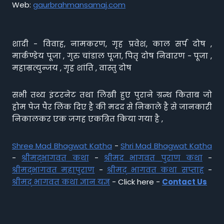
Web:
gaurbrahmansamaj.com
शादी - विवाह, नामकरण, गृह प्रवेश, काल सर्प दोष ,
मार्कण्डेय पूजा , गुरु चांडाल पूजा, पितृ दोष निवारण - पूजा ,
महाम्रत्युन्जय , गृह शांति , वास्तु दोष
सभी तथ्य इंटरनेट तथा लिखी हुए पुराने ग्रन्थ किताब जो
होम पेज पैर लिंक दिए है की मदद से निकाले है से जानकारी
निकालकर एक जगह एकत्रित किया गया है ,
Shree Mad Bhagwat Katha
-
Shri Mad Bhagwat Katha
-
श्रीमद्भागवत कथा
-
श्रीमद भागवत पुराण कथा
-
श्रीमद्भागवत महापुराण
-
श्रीमद् भागवत कथा सप्ताह
-
श्रीमद् भागवत कथा ज्ञान यज्ञ
- Click here -
Contact Us