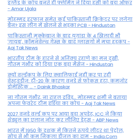
इंग्लैंड के कोच बनते ही फ्लेमिंग ने दिया हसी को बड़ा ऑफर
- Amar Ujala
मोहम्मद इरफान समेत कई पाकिस्तानी क्रिकेटर पर लगेगा
बैन? इस लीग में खेलने से भड़का PCB - Hindustan
पाकिस्तानी मुक्केबाज के बाद युगांडा के 4 खिलाड़ी भी
'गायब', कॉमनवेल्थ गेम्स के बाद ग्लासगो में मचा हड़कंप -
Aaj Tak News
भारतीय टीम के हारने से अजिंक्य रहाणे का मन दुखी,
गौतम गंभीर को दिया एक बड़ा मैसेज - Hindustan
क्यों वर्ल्डकप के लिए क्वालिफाई नहीं कर पा रही
वेस्टइंडीज: टी-20 के कारण वनडे से फोकस हटा, कमजोर
डोमेस्टिक ... - Dainik Bhaskar
ना गौतम गंभीर, ना राहुल द्रव‍िड़... मोहम्मद शमी ने बताया
अपना फेवरेट टीम इंड‍िया का कोच - Aaj Tak News
2027 वनडे वर्ल्ड कप पर आया बड़ा अपडेट, ICC ने किया
शेड्यूल का एलान नोट कर लीजिए डेट्स - ABP News
भारत में 1950 के दशक में कितने रुपये लीटर था पेट्रोल,
सोच से भी कम निकला डीजल का दाम - India.Com