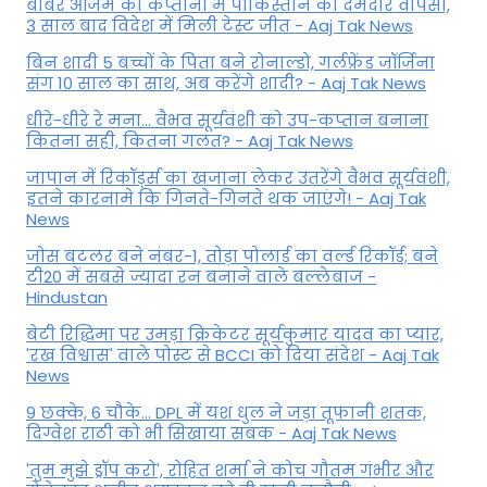
बाबर आजम की कप्तानी में पाकिस्तान की दमदार वापसी,
3 साल बाद विदेश में मिली टेस्ट जीत - Aaj Tak News
बिन शादी 5 बच्चों के पिता बने रोनाल्डो, गर्लफ्रेंड जॉर्जिना
संग 10 साल का साथ, अब करेंगे शादी? - Aaj Tak News
धीरे-धीरे रे मना… वैभव सूर्यवंशी को उप-कप्तान बनाना
कितना सही, कितना गलत? - Aaj Tak News
जापान में रिकॉर्ड्स का खजाना लेकर उतरेंगे वैभव सूर्यवंशी,
इतने कारनामे कि गिनते-गिनते थक जाएंगे! - Aaj Tak
News
जोस बटलर बने नंबर-1, तोड़ा पोलार्ड का वर्ल्ड रिकॉर्ड; बने
टी20 में सबसे ज्यादा रन बनाने वाले बल्लेबाज -
Hindustan
बेटी र‍िद्ध‍िमा पर उमड़ा क्रिकेटर सूर्यकुमार यादव का प्यार,
'रख विश्वास' वाले पोस्ट से BCCI को दिया संदेश - Aaj Tak
News
9 छक्के, 6 चौके... DPL में यश धुल ने जड़ा तूफानी शतक,
द‍िग्वेश राठी को भी स‍िखाया सबक - Aaj Tak News
'तुम मुझे ड्रॉप करो', रोहित शर्मा ने कोच गौतम गंभीर और