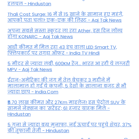
हलचल - Hindustan
Thali Cost Surge: 16 में से 15 खाने के सामान हुए महंगे,
आपको पता चला? एक-एक की लिस्ट - Aaj Tak News
अपना सबसे सस्ता स्कूटर ला रहा Ather, इस दिन लॉन्च
होगा KONARC - Aaj Tak News
आधी कीमत में मिल रहा 43 इंच वाला LED Smart TV,
फ्लिपकार्ट पर तगड़ा ऑफर - India TV Hindi
5 मीटर से ज्यादा लंबी, 600KM रेंज... भारत आ रही ये लग्जरी
MPV - Aaj Tak News
ईरान-अमेरिका की जंग में तेल बेचकर 3 महीने में
मालामाल हो गई ये कंपनी, 5 देशों के सालाना बजट से भी
ज्यादा छाप - India.Com
₹5.70 लाख कीमत और 27Km माइलेज! इस पेट्रोल SUV के
सामने नेक्सन का 'सरेंडर'; 61 हजार ग्राहक मिले -
Hindustan
5 गुना से ज्यादा बढ़ा मुनाफा, नई ऊंचाई पर पहुंचे शेयर, 37%
की तूफानी तेजी - Hindustan