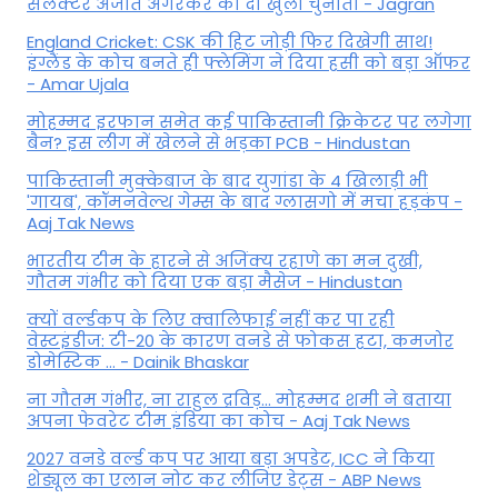
सेलेक्टर अजीत अगरकर को दी खुली चुनौती - Jagran
England Cricket: CSK की हिट जोड़ी फिर दिखेगी साथ!
इंग्लैंड के कोच बनते ही फ्लेमिंग ने दिया हसी को बड़ा ऑफर
- Amar Ujala
मोहम्मद इरफान समेत कई पाकिस्तानी क्रिकेटर पर लगेगा
बैन? इस लीग में खेलने से भड़का PCB - Hindustan
पाकिस्तानी मुक्केबाज के बाद युगांडा के 4 खिलाड़ी भी
'गायब', कॉमनवेल्थ गेम्स के बाद ग्लासगो में मचा हड़कंप -
Aaj Tak News
भारतीय टीम के हारने से अजिंक्य रहाणे का मन दुखी,
गौतम गंभीर को दिया एक बड़ा मैसेज - Hindustan
क्यों वर्ल्डकप के लिए क्वालिफाई नहीं कर पा रही
वेस्टइंडीज: टी-20 के कारण वनडे से फोकस हटा, कमजोर
डोमेस्टिक ... - Dainik Bhaskar
ना गौतम गंभीर, ना राहुल द्रव‍िड़... मोहम्मद शमी ने बताया
अपना फेवरेट टीम इंड‍िया का कोच - Aaj Tak News
2027 वनडे वर्ल्ड कप पर आया बड़ा अपडेट, ICC ने किया
शेड्यूल का एलान नोट कर लीजिए डेट्स - ABP News