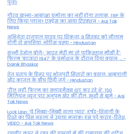
पूजा!
गौरव खन्ना-आकांक्षा चमोला का नहीं होगा तलाक, TRP के
लिए किया प्लान? एक्ट्रेस का आया रिएक्शन - Aaj Tak
News
अभिनेता राजपाल यादव पर शिकंजा, 9 सितंबर को नीलाम
होंगी दो संपत्तियां, नोटिस चस्पा - Hindustan
सन्नी देओल बोले- 'भारत मेरी मां तो पाकिस्तान मौसी है':
फिल्म 'बंटवारा 1947' के प्रमोशन के दौरान दिया बयान, ... -
Dainik Bhaskar
तेज प्रताप के डिनर पर भोजपुरी सितारों का बवाल, आम्रपाली
और काजल के बीच छिड़ी जंग - Hindustan
'रील नहीं, फिल्म का क्लाइमैक्स शूट कर रहे थे', 150
मिलियन व्यूज पार अनुपम खेर की रील, खुशी से झूमे - Aaj
Tak News
Lock Upp: 'ये निब्बा-निब्बी वाला प्यार', हर्षद-शिवांगी के
रिश्ते का प्रिंस नरूला ने उड़ाया मजाक! हंस पड़े फराह-रितेश,
VIDEO - Aaj Tak News
रणबीर कपूर ने रबड़ की चप्पलों में की रामायण की शूटिंग,