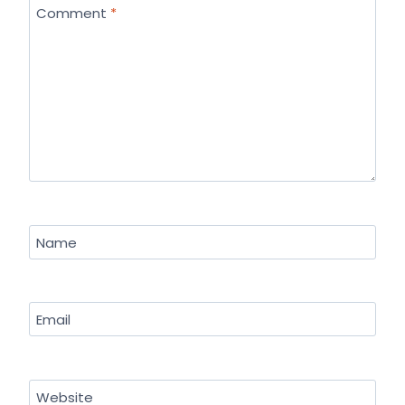
Comment
*
Name
Email
Website