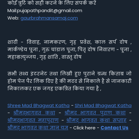
कोई त्रुटि को सही करने के लिए संपर्क करें
Mail:pujapathpandit@gmail.com
Web:
gaurbrahmansamaj.com
शादी - विवाह, नामकरण, गृह प्रवेश, काल सर्प दोष ,
मार्कण्डेय पूजा , गुरु चांडाल पूजा, पितृ दोष निवारण - पूजा ,
महाम्रत्युन्जय , गृह शांति , वास्तु दोष
सभी तथ्य इंटरनेट तथा लिखी हुए पुराने ग्रन्थ किताब जो
होम पेज पैर लिंक दिए है की मदद से निकाले है से जानकारी
निकालकर एक जगह एकत्रित किया गया है ,
Shree Mad Bhagwat Katha
-
Shri Mad Bhagwat Katha
-
श्रीमद्भागवत कथा
-
श्रीमद भागवत पुराण कथा
-
श्रीमद्भागवत महापुराण
-
श्रीमद् भागवत कथा सप्ताह
-
श्रीमद् भागवत कथा ज्ञान यज्ञ
- Click here -
Contact Us