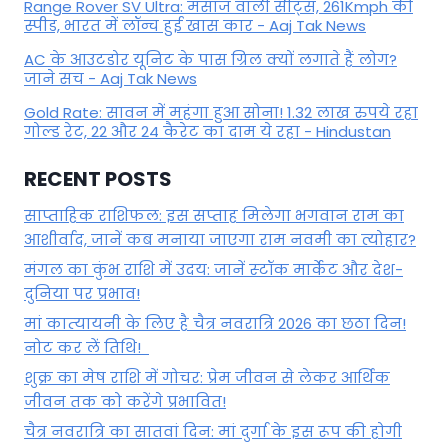
Range Rover SV Ultra: मसाज वाली सीट्स, 261Kmph की
स्पीड, भारत में लॉन्च हुई खास कार - Aaj Tak News
AC के आउटडोर यूनिट के पास ग्रिल क्यों लगाते हैं लोग?
जाने सच - Aaj Tak News
Gold Rate: सावन में महंगा हुआ सोना! 1.32 लाख रुपये रहा
गोल्ड रेट, 22 और 24 कैरेट का दाम ये रहा - Hindustan
RECENT POSTS
साप्ताहिक राशिफल: इस सप्ताह मिलेगा भगवान राम का
आशीर्वाद, जानें कब मनाया जाएगा राम नवमी का त्योहार?
मंगल का कुंभ राशि में उदय: जानें स्‍टॉक मार्केट और देश-
दुनिया पर प्रभाव!
मां कात्‍यायनी के लिए है चैत्र नवरात्रि 2026 का छठा दिन!
नोट कर लें तिथि!
शुक्र का मेष राशि में गोचर: प्रेम जीवन से लेकर आर्थिक
जीवन तक को करेंगे प्रभावित!
चैत्र नवरात्रि का सातवां दिन: मां दुर्गा के इस रूप की होगी