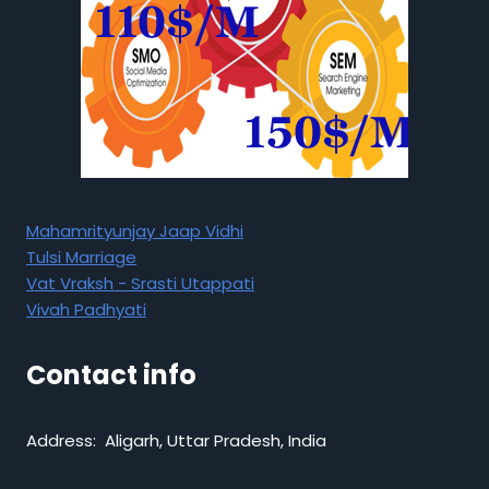
Mahamrityunjay Jaap Vidhi
Tulsi Marriage
Vat Vraksh - Srasti Utappati
Vivah Padhyati
Contact info
Address: Aligarh, Uttar Pradesh, India