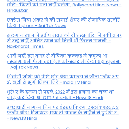
बोले- 'किसी को पता नहीं चलेगा', Bollywood Hindi News -
Hindustan
एक्ट्रेस जिया शंकर ने की सगाई, शेयर की रोमांटिक तस्वीरें,
किया LipLock - Aaj Tak News
सलमान खान ने प्रदीप रावत को दी श्रद्धांजलि, जिनकी वजह
से उन्हें नहीं, आमिर खान को मिली थी फिल्म 'गजनी' -
Navbharat Times
शादी नहीं, इस वजह से दीपिका कक्कड़ ने कबूला था
इस्लाम, बनी फैजा इब्राहिम! को-स्टार ने किया बड़ा खुलासा
- Aaj Tak News
शिवांगी जोशी को पीछे छोड़ श्रेया कालरा ने जीता 'लॉक अप
2', खुशी से झूमीं शिल्पा शिंदे - India TV Hindi
धुरंधर के हमजा से पहले, 2022 में इस हमजा का चला था
जादू, कर लिया था OTT पर कब्जा - News18 Hindi
इच्छाधारी नाग-नागिन पर बेस्ड 6 फिल्म, 2 ब्लॉकबस्टर, 3
फ्लॉप और 1 डिजास्टर; एक तो सावन के महीने में हुई थी र...
- News18 Hindi