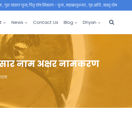
 गुरु चांडाल पूजा, पितृ दोष निवारण - पूजा , महाम्रत्युन्जय , गृह शांति , वास्तु दोष
t
News
Contact Us
Blog
Dhyan
नुसार नाम अक्षर नामकरण
मकरण