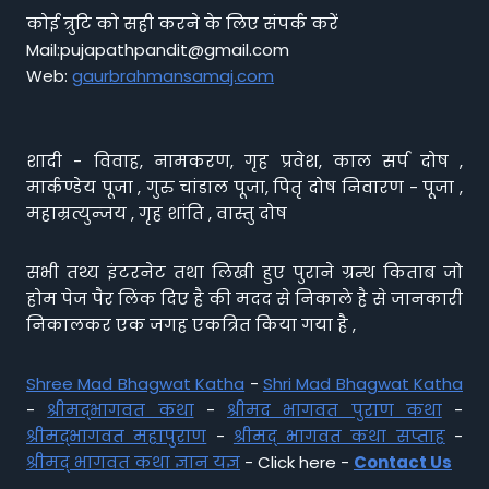
कोई त्रुटि को सही करने के लिए संपर्क करें
Mail:pujapathpandit@gmail.com
Web:
gaurbrahmansamaj.com
शादी - विवाह, नामकरण, गृह प्रवेश, काल सर्प दोष ,
मार्कण्डेय पूजा , गुरु चांडाल पूजा, पितृ दोष निवारण - पूजा ,
महाम्रत्युन्जय , गृह शांति , वास्तु दोष
सभी तथ्य इंटरनेट तथा लिखी हुए पुराने ग्रन्थ किताब जो
होम पेज पैर लिंक दिए है की मदद से निकाले है से जानकारी
निकालकर एक जगह एकत्रित किया गया है ,
Shree Mad Bhagwat Katha
-
Shri Mad Bhagwat Katha
-
श्रीमद्भागवत कथा
-
श्रीमद भागवत पुराण कथा
-
श्रीमद्भागवत महापुराण
-
श्रीमद् भागवत कथा सप्ताह
-
श्रीमद् भागवत कथा ज्ञान यज्ञ
- Click here -
Contact Us