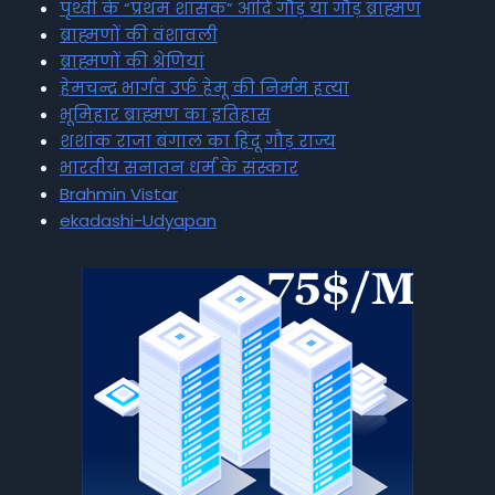
पृथ्वी के “प्रथम शासक” आदि गौड़ या गौड़ ब्राह्मण
ब्राह्मणों की वंशावली
ब्राह्मणों की श्रेणियां
हेमचन्द्र भार्गव उर्फ हेमू की निर्मम हत्या
भूमिहार ब्राह्मण का इतिहास
शशांक राजा बंगाल का हिंदू गौड़ राज्य
भारतीय सनातन धर्म के संस्कार
Brahmin Vistar
ekadashi-Udyapan