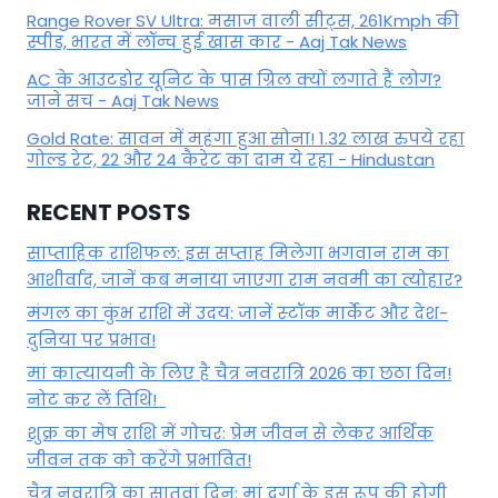
Range Rover SV Ultra: मसाज वाली सीट्स, 261Kmph की
स्पीड, भारत में लॉन्च हुई खास कार - Aaj Tak News
AC के आउटडोर यूनिट के पास ग्रिल क्यों लगाते हैं लोग?
जाने सच - Aaj Tak News
Gold Rate: सावन में महंगा हुआ सोना! 1.32 लाख रुपये रहा
गोल्ड रेट, 22 और 24 कैरेट का दाम ये रहा - Hindustan
RECENT POSTS
साप्ताहिक राशिफल: इस सप्ताह मिलेगा भगवान राम का
आशीर्वाद, जानें कब मनाया जाएगा राम नवमी का त्योहार?
मंगल का कुंभ राशि में उदय: जानें स्‍टॉक मार्केट और देश-
दुनिया पर प्रभाव!
मां कात्‍यायनी के लिए है चैत्र नवरात्रि 2026 का छठा दिन!
नोट कर लें तिथि!
शुक्र का मेष राशि में गोचर: प्रेम जीवन से लेकर आर्थिक
जीवन तक को करेंगे प्रभावित!
चैत्र नवरात्रि का सातवां दिन: मां दुर्गा के इस रूप की होगी