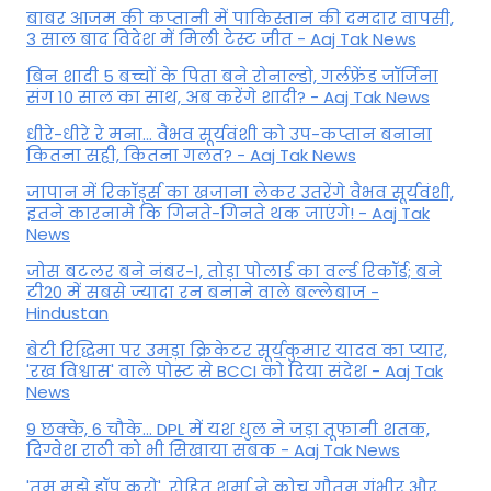
बाबर आजम की कप्तानी में पाकिस्तान की दमदार वापसी,
3 साल बाद विदेश में मिली टेस्ट जीत - Aaj Tak News
बिन शादी 5 बच्चों के पिता बने रोनाल्डो, गर्लफ्रेंड जॉर्जिना
संग 10 साल का साथ, अब करेंगे शादी? - Aaj Tak News
धीरे-धीरे रे मना… वैभव सूर्यवंशी को उप-कप्तान बनाना
कितना सही, कितना गलत? - Aaj Tak News
जापान में रिकॉर्ड्स का खजाना लेकर उतरेंगे वैभव सूर्यवंशी,
इतने कारनामे कि गिनते-गिनते थक जाएंगे! - Aaj Tak
News
जोस बटलर बने नंबर-1, तोड़ा पोलार्ड का वर्ल्ड रिकॉर्ड; बने
टी20 में सबसे ज्यादा रन बनाने वाले बल्लेबाज -
Hindustan
बेटी र‍िद्ध‍िमा पर उमड़ा क्रिकेटर सूर्यकुमार यादव का प्यार,
'रख विश्वास' वाले पोस्ट से BCCI को दिया संदेश - Aaj Tak
News
9 छक्के, 6 चौके... DPL में यश धुल ने जड़ा तूफानी शतक,
द‍िग्वेश राठी को भी स‍िखाया सबक - Aaj Tak News
'तुम मुझे ड्रॉप करो', रोहित शर्मा ने कोच गौतम गंभीर और