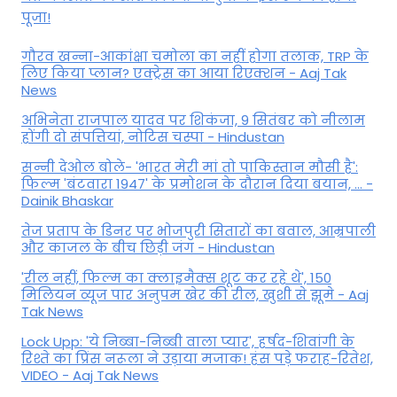
पूजा!
गौरव खन्ना-आकांक्षा चमोला का नहीं होगा तलाक, TRP के
लिए किया प्लान? एक्ट्रेस का आया रिएक्शन - Aaj Tak
News
अभिनेता राजपाल यादव पर शिकंजा, 9 सितंबर को नीलाम
होंगी दो संपत्तियां, नोटिस चस्पा - Hindustan
सन्नी देओल बोले- 'भारत मेरी मां तो पाकिस्तान मौसी है':
फिल्म 'बंटवारा 1947' के प्रमोशन के दौरान दिया बयान, ... -
Dainik Bhaskar
तेज प्रताप के डिनर पर भोजपुरी सितारों का बवाल, आम्रपाली
और काजल के बीच छिड़ी जंग - Hindustan
'रील नहीं, फिल्म का क्लाइमैक्स शूट कर रहे थे', 150
मिलियन व्यूज पार अनुपम खेर की रील, खुशी से झूमे - Aaj
Tak News
Lock Upp: 'ये निब्बा-निब्बी वाला प्यार', हर्षद-शिवांगी के
रिश्ते का प्रिंस नरूला ने उड़ाया मजाक! हंस पड़े फराह-रितेश,
VIDEO - Aaj Tak News