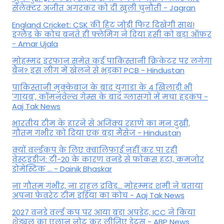
सेलेक्टर अजीत अगरकर को दी खुली चुनौती - Jagran
England Cricket: CSK की हिट जोड़ी फिर दिखेगी साथ!
इंग्लैंड के कोच बनते ही फ्लेमिंग ने दिया हसी को बड़ा ऑफर
- Amar Ujala
मोहम्मद इरफान समेत कई पाकिस्तानी क्रिकेटर पर लगेगा
बैन? इस लीग में खेलने से भड़का PCB - Hindustan
पाकिस्तानी मुक्केबाज के बाद युगांडा के 4 खिलाड़ी भी
'गायब', कॉमनवेल्थ गेम्स के बाद ग्लासगो में मचा हड़कंप -
Aaj Tak News
भारतीय टीम के हारने से अजिंक्य रहाणे का मन दुखी,
गौतम गंभीर को दिया एक बड़ा मैसेज - Hindustan
क्यों वर्ल्डकप के लिए क्वालिफाई नहीं कर पा रही
वेस्टइंडीज: टी-20 के कारण वनडे से फोकस हटा, कमजोर
डोमेस्टिक ... - Dainik Bhaskar
ना गौतम गंभीर, ना राहुल द्रव‍िड़... मोहम्मद शमी ने बताया
अपना फेवरेट टीम इंड‍िया का कोच - Aaj Tak News
2027 वनडे वर्ल्ड कप पर आया बड़ा अपडेट, ICC ने किया
शेड्यूल का एलान नोट कर लीजिए डेट्स - ABP News