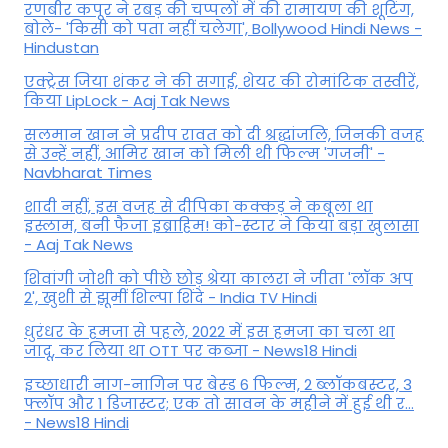
रणबीर कपूर ने रबड़ की चप्पलों में की रामायण की शूटिंग,
बोले- 'किसी को पता नहीं चलेगा', Bollywood Hindi News -
Hindustan
एक्ट्रेस जिया शंकर ने की सगाई, शेयर की रोमांटिक तस्वीरें,
किया LipLock - Aaj Tak News
सलमान खान ने प्रदीप रावत को दी श्रद्धांजलि, जिनकी वजह
से उन्हें नहीं, आमिर खान को मिली थी फिल्म 'गजनी' -
Navbharat Times
शादी नहीं, इस वजह से दीपिका कक्कड़ ने कबूला था
इस्लाम, बनी फैजा इब्राहिम! को-स्टार ने किया बड़ा खुलासा
- Aaj Tak News
शिवांगी जोशी को पीछे छोड़ श्रेया कालरा ने जीता 'लॉक अप
2', खुशी से झूमीं शिल्पा शिंदे - India TV Hindi
धुरंधर के हमजा से पहले, 2022 में इस हमजा का चला था
जादू, कर लिया था OTT पर कब्जा - News18 Hindi
इच्छाधारी नाग-नागिन पर बेस्ड 6 फिल्म, 2 ब्लॉकबस्टर, 3
फ्लॉप और 1 डिजास्टर; एक तो सावन के महीने में हुई थी र...
- News18 Hindi