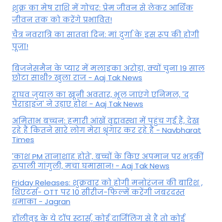
शुक्र का मेष राशि में गोचर: प्रेम जीवन से लेकर आर्थिक
जीवन तक को करेंगे प्रभावित!
चैत्र नवरात्रि का सातवां दिन: मां दुर्गा के इस रूप की होगी
पूजा!
बिजनेसमैन के प्यार में मलाइका अरोड़ा, क्यों चुना 19 साल
छोटा साथी? खुला राज - Aaj Tak News
राघव जुयाल का खूनी अवतार, भूल जाएंगे एनिमल, 'द
पैराडाइज' ने उड़ाए होश - Aaj Tak News
अमिताभ बच्चन: हमारी आंखें वृद्दावस्था में पहुंच गई हैं, देख
रहे हैं कितने सारे लोग मेरा श्रृंगार कर रहे हैं - Navbharat
Times
'काश PM तानाशाह होते', बच्चों के किए अपमान पर भड़कीं
रुपाली गांगुली, मचा घमासान! - Aaj Tak News
Friday Releases: शुक्रवार को होगी मनोरंजन की बारिश ,
थिएटर्स- OTT पर 10 सीरीज-फिल्में करेंगी जबरदस्त
धमाका - Jagran
हॉलीवुड के ये टॉप स्टार्स, कोई दार्जिलिंग से हैं तो कोई