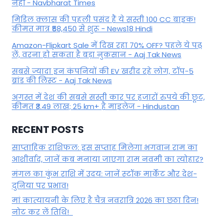
नहीं - Navbharat Times
मिडिल क्लास की पहली पसंद हैं ये सस्ती 100 CC बाइक!
कीमत मात्र ₹58,450 से शुरू - News18 Hindi
Amazon-Flipkart Sale में दिख रहा 70% OFF? पहले ये पढ़
लें, वरना हो सकता है बड़ा नुकसान - Aaj Tak News
सबसे ज्यादा इन कंपनियों की EV खरीद रहे लोग, टॉप-5
ब्रांड की लिस्ट - Aaj Tak News
अगस्त में देश की सबसे सस्ती कार पर हजारों रुपये की छूट,
कीमत ₹3.49 लाख; 25 km+ है माइलेज - Hindustan
RECENT POSTS
साप्ताहिक राशिफल: इस सप्ताह मिलेगा भगवान राम का
आशीर्वाद, जानें कब मनाया जाएगा राम नवमी का त्योहार?
मंगल का कुंभ राशि में उदय: जानें स्‍टॉक मार्केट और देश-
दुनिया पर प्रभाव!
मां कात्‍यायनी के लिए है चैत्र नवरात्रि 2026 का छठा दिन!
नोट कर लें तिथि!