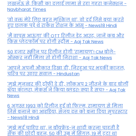
लखनऊ से, किसी का दलाई लामा से रहा गहरा कनेक्शन -
Navbharat Times
'वो वक्त मेरे लिए बहुत मुश्किल था', वो दर्द जिसे बयां करते
हुए छलक पड़े थे राकेश रोशन के आंसू - News18 Hindi
'मैं वापस आऊंगा' की OTT रिलीज डेट आउट, जानें कब और
किस प्लेटफॉर्म पर होगी स्ट्रीम - Aaj Tak News
50 हजार स्क्रीन पर रिलीज होगी 'रामायण'! CM बोले-
ऑस्कर नहीं मिला तो होगी निराशा - Aaj Tak News
'आपने अपनी औकात दिखा दी', निरहुआ पर भड़कीं काजल,
चरित्र पर उठाए सवाल - Hindustan
'मुझे मुनव्वर की ट्रॉफी दे दी', लॉकअप 2 जीतने के बाद बोलीं
श्रेया कालरा, मेकर्स ने किया ब्लंडर! क्या है सच? - Aaj Tak
News
6 अगस्त 1993 को रिलीज हुई वो फिल्म, रामायण से मिला
जिसे बनाने का आइडिया, संजय दत्त को बना दिया सुपरस्टार
- News18 Hindi
'मुझे मर्द चाहिए था', न बॉयफ्रेंड-न शादी करना चाहती हैं
सैफ की छोटी बहन, 50 की उम्र में सिंगल, 19 में टूटा था