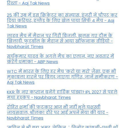
रिश्ता - Aaj Tak News
25 की उम्र में इस क्रिकेटर का संन्यास, इंजरी ने चौपट कर
दिया करियर, इंग्लैंड के लिए खेल पाया सिर्फ 4 मैच - Aaj
Tak News
लाइव मैच में मैदान पर गिरी बिजली, झुलस गए टीम के
खिलाड़ी, फुटबॉल के मैदान से आया खौफनाक वीडियो -
Navbharat Times
सूर्यकुमार यादव के अगले मैच का एलान, नए अवतार में
करेंगे धमाका - ABP News
WTC में भारत के लिए हर मैच 'करो या मरो' जैसा, एक भी
मुकाबला हारने पर बिगड़ जाएगा गण‍ित, जानें समीकरण -
Aaj Tak News
KKR के नए कप्तान बनेंगे हार्दिक पांड्या? IPL 2027 से पहले
मचा हड़कंप - Navbharat Times
रोहित शर्मा की फटकार आज भी नहीं भूले यशस्वी
जायसवाल, श्रीलंका दौरे पर आई अपने भैया की याद -
Navbharat Times
'सचिन से भी बड़ा असर, लेकिन...', व‍िनोद कांबली-पृथ्वी शॉ