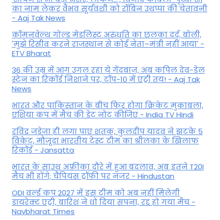
का नाम लेकर वैभव सूर्यवंशी को रॉबिन उथप्पा की चेतावनी
- Aaj Tak News
कॉमनवेल्थ गोल्ड मे​डलिस्ट अरुंधति का छलका दर्द, बोली,
'मुझे रिसीव करने राजस्थान से कोई नेता–मंत्री नहीं आया' -
ETV Bharat
36 की उम्र में आग उगल रहा ये गेंदबाज, अब कपिल देव-डेल
स्टेन का रिकॉर्ड निशाने पर, टॉप-10 में एंट्री तय! - Aaj Tak
News
भारत और पाकिस्तान के बीच फिर होगा क्रिकेट मुकाबला,
एशिया कप में मैच की डेट नोट कीजिए - India TV Hindi
रविंद्र जडेजा ही लगा पाए शतक, कुलदीप यादव ने झटके 5
विकेट, मौजूदा भारतीय टेस्ट टीम का श्रीलंका के खिलाफ
रिकॉर्ड - Jansatta
भारत के साउथ अफ्रीका दौरे में हुआ बदलाव, अब इतने T20I
मैच भी होंगे; चैंपियंस ट्रॉफी पर नजर - Hindustan
ODI वर्ल्ड कप 2027 में इस टीम को अब नहीं मिलेगी
डायरेक्ट एंट्री, बारिश ने धो दिया सपना, रद्द हो गया मैच -
Navbharat Times