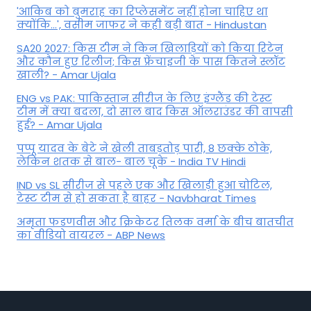
'आकिब को बुमराह का रिप्लेसमेंट नहीं होना चाहिए था
क्योंकि...', वसीम जाफर ने कही बड़ी बात - Hindustan
SA20 2027: किस टीम ने किन खिलाड़ियों को किया रिटेन
और कौन हुए रिलीज; किस फ्रेंचाइजी के पास कितने स्लॉट
खाली? - Amar Ujala
ENG vs PAK: पाकिस्तान सीरीज के लिए इंग्लैंड की टेस्ट
टीम में क्या बदला, दो साल बाद किस ऑलराउंडर की वापसी
हुई? - Amar Ujala
पप्पू यादव के बेटे ने खेली ताबड़तोड़ पारी, 8 छक्के ठोके,
लेकिन शतक से बाल- बाल चूके - India TV Hindi
IND vs SL सीरीज से पहले एक और खिलाड़ी हुआ चोटिल,
टेस्ट टीम से हो सकता है बाहर - Navbharat Times
अमृता फडणवीस और क्रिकेटर तिलक वर्मा के बीच बातचीत
का वीडियो वायरल - ABP News