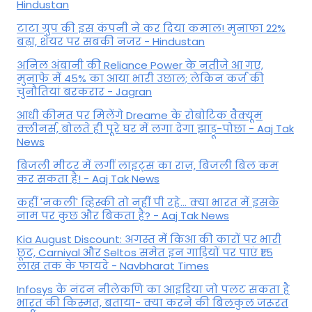
Hindustan
टाटा ग्रुप की इस कंपनी ने कर दिया कमाल! मुनाफा 22%
बढ़ा, शेयर पर सबकी नजर - Hindustan
अनिल अंबानी की Reliance Power के नतीजे आ गए,
मुनाफे में 45% का आया भारी उछाल; लेकिन कर्ज की
चुनौतियां बरकरार - Jagran
आधी कीमत पर मिलेंगे Dreame के रोबोटिक वैक्यूम
क्लीनर्स, बोलते ही पूरे घर में लगा देगा झाड़ू-पोछा - Aaj Tak
News
बिजली मीटर में लगीं लाइट्स का राज़, बिजली बिल कम
कर सकता है! - Aaj Tak News
कहीं 'नकली' व्हिस्की तो नहीं पी रहे... क्या भारत में इसके
नाम पर कुछ और बिकता है? - Aaj Tak News
Kia August Discount: अगस्त में किआ की कारों पर भारी
छूट, Carnival और Seltos समेत इन गाड़ियों पर पाएं ₹1.5
लाख तक के फायदे - Navbharat Times
Infosys के नंदन नीलेकणि का आइडिया जो पलट सकता है
भारत की किस्मत, बताया- क्या करने की बिलकुल जरूरत