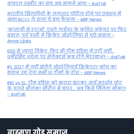
वायरल तस्वीर का सच अब सामने आया - AajTak
भारतीय खिलाड़ियों के लगातार चोटिल होने पर एक्शन में
आया BCCI, ले डाला ये बड़ा फैसला - ABP News
'कप्तानी से हटाओ': एश्ले गार्डनर के कथित अफेयर पर फिर
बवाल, पूर्व पत्नी ने क्रिकेट ऑस्ट्रेलिया से पूछे सवाल -
Amar Ujala
600 से ज्यादा विकेट, फिर भी टीम इंडिया में एंट्री नहीं...
धर्मेंद्रसिंह जडेजा पर सेलेक्टर्स कब होंगे मेहरबान? - AajTak
IPL 2027 में नहीं खेलेंगे ऑस्ट्रेलियाई क्रिकेटर? कोच का
बयान उड़ा देगा सभी 10 टीमों के होश - ABP News
IND vs SL: टीम इंड‍िया को करारा झटका, साई सुदर्शन चोट
के चलते श्रीलंका सीरीज से बाहर... अब किसे म‍िलेगा मौका?
- AajTak
ब्राह्मण गौड़ समाज