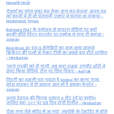
News18 Hindi
'ऐश्वर्या का फोन नंबर मत लेना, फूल मत भेजना', संजय दत्त
को बहनों ने दी थी चेतावनी, एक्टर ने बताया था वाकया -
Navbharat Times
Batwara 1947 के प्रमोशन से वायरल वीडियो पर क्यों
भड़की प्रीति जिंटा? इंटरनेट पर एक्ट्रेस ने लगा दी क्लास -
Jagran
Bigg Boss 20: इन 12 सेलेब्रिटी का नाम आया सामने,
क्रिकेटर की पत्नी से लेकर टीवी का सबसे बड़ा हीरो शामिल
- Hindustan
'पहले लड़की को दी गाली, अब कहा राक्षस', रणवीर शौरी ने
शेयर किया वीडियो, रील पर छिड़ा विवाद - AajTak
जिंदगी का असली पाठ पढ़ाता है Sridevi का कल्ट गाना,
सुरेश वाडकर ने दी आवाज; आज भी है सबका फेवरेट -
Jagran
अजय देवगन की फिल्म ‘धमाल 4’ हिट हुई या फ्लॉप?
जानिए यहां, OTT पर इस दिन होगी रिलीज - Hindustan
'ऐसा लगा जैसे मंदिर में आ गया', न्यूयॉर्क के रेस्टोरेंट में बोले