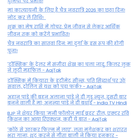
दुनिया पर प्रभाव!
मां कात्‍यायनी के लिए है चैत्र नवरात्रि 2026 का छठा दिन!
नोट कर लें तिथि!
शुक्र का मेष राशि में गोचर: प्रेम जीवन से लेकर आर्थिक
जीवन तक को करेंगे प्रभावित!
चैत्र नवरात्रि का सातवां दिन: मां दुर्गा के इस रूप की होगी
पूजा!
'टॉक्सिक' के ट्रेलर में संजीदा शेख का चला जादू, किलर लुक
ने लूटी महफिल - AajTak
टॉक्सिक में कियारा के इंटीमेट सीन्स, पति सिद्धार्थ पर उठे
सवाल, ट्रोलिंग से यश को पड़ा फर्क? - AajTak
अहान पांडे की बहन अलाना पांडे ने दी गुड न्यूज, दूसरी बार
बनने वाली हैं मां; अनन्या पांडे ने दी बधाई - India TV Hindi
BJP ने शेयर किया 'मनी फॉलोज माई ब्रदर' रील, एक्टर रवि
किशन का आया रिएक्शन, कही ये बात - AajTak
'कोठे से उठाकर फिल्म में लाए', लता मंगेशकर का शरारत
भरा गाना, शूट करने से गीता बाली ने किया इनकार -