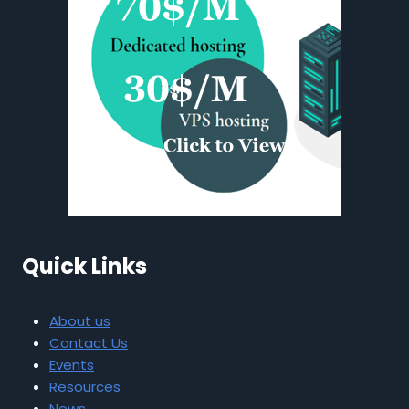
Quick Links
About us
Contact Us
Events
Resources
News