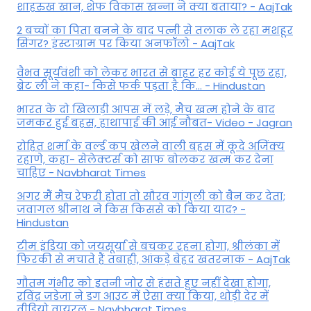
शाहरुख खान, शेफ विकास खन्ना ने क्या बताया? - AajTak
2 बच्चों का पिता बनने के बाद पत्नी से तलाक ले रहा मशहूर
सिंगर? इंस्टाग्राम पर किया अनफॉलो - AajTak
वैभव सूर्यवंशी को लेकर भारत से बाहर हर कोई ये पूछ रहा,
ब्रेट ली ने कहा- किसे फर्क पड़ता है कि… - Hindustan
भारत के दो खिलाड़ी आपस में लड़े, मैच खत्म होने के बाद
जमकर हुई बहस, हाथापाई की आई नौबत- Video - Jagran
रोहित शर्मा के वर्ल्ड कप खेलने वाली बहस में कूदे अजिंक्य
रहाणे, कहा- सेलेक्टर्स को साफ बोलकर खत्म कर देना
चाहिए - Navbharat Times
अगर मैं मैच रेफरी होता तो सौरव गांगुली को बैन कर देता;
जवागल श्रीनाथ ने किस किससे को किया याद? -
Hindustan
टीम इंडिया को जयसूर्या से बचकर रहना होगा, श्रीलंका में
फिरकी से मचाते हैं तबाही, आंकड़े बेहद खतरनाक - AajTak
गौतम गंभीर को इतनी जोर से हंसते हुए नहीं देखा होगा,
रविंद्र जडेजा ने डग आउट में ऐसा क्या किया, थोड़ी देर में
वीडियो वायरल - Navbharat Times