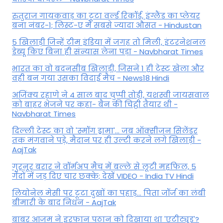
रुतुराज गायकवाड़ का टूटा वर्ल्ड रिकॉर्ड, इंग्लैंड का प्लेयर
बना नंबर-1; लिस्ट-ए में सबसे ज्यादा औसत - Hindustan
5 खिलाड़ी जिन्हें टीम इंडिया में जगह तो मिली, इंटरनेशनल
डेब्यू किए बिना ही संन्यास लेना पड़ा - Navbharat Times
भारत का वो बदनसीब खिलाड़ी, जिसने 1 ही टेस्ट खेला और
वही बन गया उसका विदाई मैच - News18 Hindi
अजिंक्य रहाणे ने 4 साल बाद चुप्पी तोड़ी, यशस्वी जायसवाल
को बाहर भेजने पर कहा- बैन की चिट्ठी तैयार थी -
Navbharat Times
दिल्ली टेस्ट का वो 'स्मॉग ड्रामा'... जब ऑक्सीजन सिलेंडर
तक मंगवाने पड़े, मैदान पर ही उल्टी करने लगे खिलाड़ी -
AajTak
गुरनूर बरार ने वॉर्मअप मैच में बल्ले से लूटी महफिल, 5
गेंदों में जड़ दिए चार छक्के; देखें VIDEO - India TV Hindi
लियोनेल मेसी पर टूटा दुखों का पहाड़... पिता जॉर्ज का लंबी
बीमारी के बाद निधन - AajTak
बाबर आजम ने इरफान पठान को दिखाया था 'एटीट्यूड'?