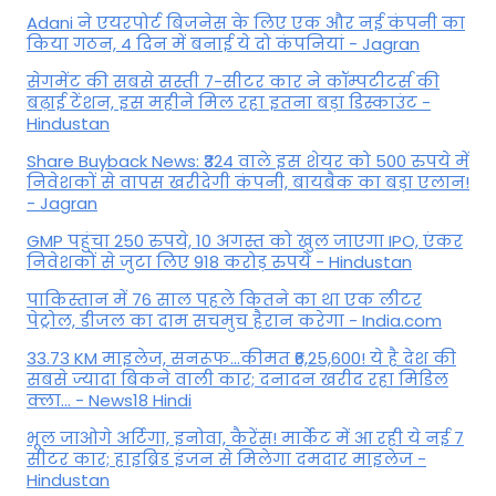
Adani ने एयरपोर्ट बिजनेस के लिए एक और नई कंपनी का
किया गठन, 4 दिन में बनाई ये दो कंपनियां - Jagran
सेगमेंट की सबसे सस्ती 7-सीटर कार ने कॉम्पटीटर्स की
बढ़ाई टेंशन, इस महीने मिल रहा इतना बड़ा डिस्काउंट -
Hindustan
Share Buyback News: ₹324 वाले इस शेयर को 500 रुपये में
निवेशकों से वापस खरीदेगी कंपनी, बायबैक का बड़ा एलान!
- Jagran
GMP पहुंचा 250 रुपये, 10 अगस्त को खुल जाएगा IPO, एंकर
निवेशकों से जुटा लिए 918 करोड़ रुपये - Hindustan
पाकिस्तान में 76 साल पहले कितने का था एक लीटर
पेट्रोल, डीजल का दाम सचमुच हैरान करेगा - India.com
33.73 KM माइलेज, सनरूफ...कीमत ₹6,25,600! ये है देश की
सबसे ज्यादा बिकने वाली कार; दनादन खरीद रहा मिडिल
क्ला... - News18 Hindi
भूल जाओगे अर्टिगा, इनोवा, कैरेंस! मार्केट में आ रही ये नई 7
सीटर कार; हाइब्रिड इंजन से मिलेगा दमदार माइलेज -
Hindustan