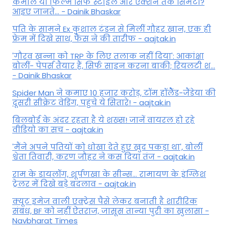
कमाल या फिल्म सिर्फ स्टाइल और एक्शन तक सिमटी?
आइए जानते... - Dainik Bhaskar
पति के सामने Ex कुशाल टंडन से मिलीं गौहर खान, एक ही
फ्रेम में दिखे साथ, फैंस ने की तारीफ - aajtak.in
'गौरव खन्ना को TRP के लिए तलाक नहीं दिया': आकांक्षा
बोलीं- पेपर्स तैयार हैं, सिर्फ साइन करना बाकी; रियलटी श...
- Dainik Bhaskar
Spider Man ने कमाए 10 हजार करोड़, टॉम हॉलैेंड-जैंडेया की
दूसरी सीक्रेट वेडिंग, पहुंचे ये सितारे! - aajtak.in
बिलबोर्ड के अंदर रहता है ये शख्स! जानें वायरल हो रहे
वीडियो का सच - aajtak.in
'मैंने अपने पतियों को धोखा देते हुए खुद पकड़ा था', बोलीं
श्वेता तिवारी, करण जौहर ने कस दिया तंज - aajtak.in
राम के डायलॉग, शूर्पणखा के सीन्स... रामायण के इंग्लिश
ट्रेलर में दिखे बड़े बदलाव - aajtak.in
क्यूट इमेज वाली एक्ट्रेस पैसे लेकर बनाती है शारीरिक
संबंध, BF को नहीं ऐतराज, जासूस तान्‍या पुरी का खुलासा -
Navbharat Times