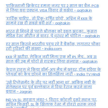
पाकिस्तानी क्रिकेटर हमजा नजर पर 2 साल का बैन, PCB
ने ल‍िया बड़ा एक्शन, VISA व‍िवाद से बखेड़ा - aajtak.in
'हार्दिक चाहिए... तो रिंकू-हर्षित छोड़ो', अश्विन ने KKR के
सामने रख दी सबसे बड़ी शर्त - aajtak.in
भारत से भिड़ने से पहले श्रीलंका को डबल झटका... कुसल
मेंडिस टेस्ट सीरीज से बाहर, ये धुरंधर भी चोटिल - aajtak.in
हर साल कितने भारतीय पहुंच रहे हैं बैंकॉक, लगातार चौंका
रही टूरिस्टों की संख्या - India.com
KKR ने खरीदा, लेकिन नहीं मिला एक भी IPL मैच... अब 31
साल की उम्र में चोटों से हारकर लिया संन्यास - aajtak.in
केएल राहुल ने किया वॉर्म-अप मैच में ब्लंडर, टीम इंडिया के
प्लेयर्स का कैच छोड़ने का सिलसिला जारी - India TV Hindi
'उसे रिप्लेसमेंट के तौर पर नहीं आना था', आकिब नबी के
सेलेक्शन पर पूर्व बल्लेबाज ने दिया हैरान करने वाला
बयान - Jagran
IND Vs SL: सहवाग नंबर-1, विराट कोहली दूसरे स्थान पर,
सचिन फिसड्डी, SL के खिलाफ टेस्ट में दोहरा शतक जड़ने