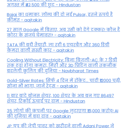
अगस्त में ₹42,500 की छूट - Hindustan
Bajaj का धमाका, लॉन्च की दो नई Pulsar, इतने रुपये है
कीमत - aajtak.in
27 साल Google में बिताए, अब उसी को देंगे टक्कर! कौन हैं
कोटा के संजय घेमावत? - aajtak.in
TATA की बड़ी तैयारी, ला रही 6 एयरबैग और 360 डिग्री
कैमरा वाली सस्ती कार - aajtak.in
Cooling Without Electricity: बिना बिजली-AC के 7 डिग्री
तक ठंडा होगा कमरा, मिट्टी और 3D प्रिंटिंग वाली तकनीक
बदलेगी कूलिंग की दुनिया - Navbharat Times
Gold-Silver Rates: सिर्फ 4 दिन में रॉकेट... चांदी ₹12000 चढ़ी,
सोना भी भागा, जानें रेट्स - aajtak.in
11 बार बांटे बोनस शेयर, 100 शेयर के अब बन गए 86497
शेयर, रिकॉर्ड ऊंचाई पर दाम - Hindustan
35 लोगों की कंपनी पर Google लुटाएगा ₹13,000 करोड़! AI
की दुनिया में बड़ा दांव - aajtak.in
JP ग्रुप की जेपी पावर को खरीदने वाली Adani Power ने