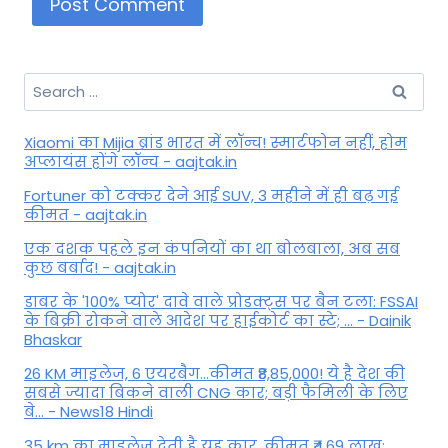
Search
for:
Xiaomi का Mijia ब्रांड भारत में लॉन्च! स्मार्टफोन नहीं, होम
अप्लायंस होंगे लॉन्च - aajtak.in
Fortuner को टक्कर देने आई SUV, 3 महीने में ही बढ़ गई
कीमत - aajtak.in
एक दशक पहले इन कंपनियों का था बोलबाला, अब सब
कुछ बर्बाद! - aajtak.in
डाबर के '100% प्योर' दावे वाले प्रोडक्ट्स पर बैन टला: FSSAI
के बिक्री रोकने वाले आदेश पर हाईकोर्ट का स्टे; ... - Dainik
Bhaskar
26 KM माइलेज, 6 एयरबैग...कीमत ₹8,85,000! ये है देश की
सबसे ज्यादा बिकने वाली CNG कार; बड़ी फैमिली के लिए
बे... - News18 Hindi
35 km का माइलेज देती है यह कार, कीमत ₹4.69 लाख;