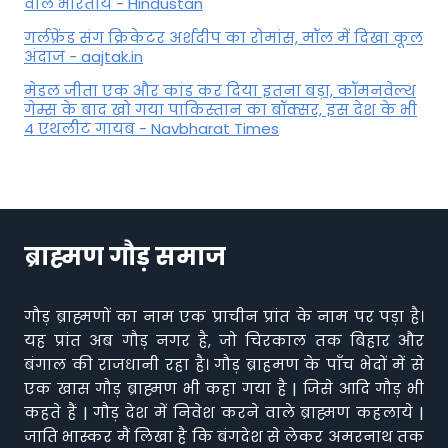
वाले भारतीय - Hindustan
गर्लफ्रेंड संग क्रिकेटर अर्शदीप का रोमांस, मॉल में द‍िखा कूल
अंदाज - aajtak.in
मेडल जीता एक और कांड कर दिया इतना बड़ा, कॉमनवेल्थ
गेम्स के बाद खो गया पाकिस्तान का बॉक्सर, इस देश के भी
4 एथलीट गायब - Navbharat Times
ब्राह्मण गौड़ समाज
गौड़ ब्राह्मणों का नाम एक प्राचीन प्रांत के नाम पर पड़ा है।
यह प्रांत अब गौड़ नगर है, जो चिरकाल तक बिहार और
बंगाल की राजधानी रहा है। गौड़ ब्राहमण के पाँच भेदों में से
एक खास गौड़ ब्राह्मण भी कहा गया है | जिसे आदि गौड़ भी
कहते हैं | गौड़ देश में निवेश करने वाले ब्राह्मण कहलाये |
जाति भास्कर मैं लिखा है कि बंगदेश से लेकर अमरनाथ तक