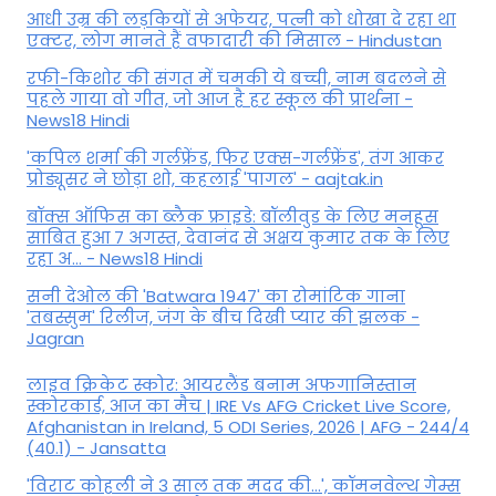
आधी उम्र की लड़कियों से अफेयर, पत्नी को धोखा दे रहा था
एक्टर, लोग मानते हैं वफादारी की मिसाल - Hindustan
रफी-किशोर की संगत में चमकी ये बच्ची, नाम बदलने से
पहले गाया वो गीत, जो आज है हर स्कूल की प्रार्थना -
News18 Hindi
'कपिल शर्मा की गर्लफ्रेंड, फिर एक्स-गर्लफ्रेंड', तंग आकर
प्रोड्यूसर ने छोड़ा शो, कहलाई 'पागल' - aajtak.in
बॉक्स ऑफिस का ब्लैक फ्राइडे: बॉलीवुड के लिए मनहूस
साबित हुआ 7 अगस्त, देवानंद से अक्षय कुमार तक के लिए
रहा अ... - News18 Hindi
सनी देओल की 'Batwara 1947' का रोमांटिक गाना
'तबस्सुम' रिलीज, जंग के बीच दिखी प्यार की झलक -
Jagran
लाइव क्रिकेट स्कोर: आयरलैंड बनाम अफगानिस्तान
स्कोरकार्ड, आज का मैच | IRE Vs AFG Cricket Live Score,
Afghanistan in Ireland, 5 ODI Series, 2026 | AFG - 244/4
(40.1) - Jansatta
'विराट कोहली ने 3 साल तक मदद की...', कॉमनवेल्थ गेम्स