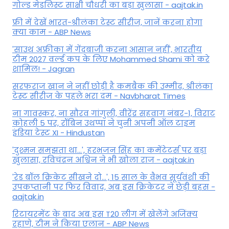
गोल्ड मेडलिस्ट साक्षी चौधरी का बड़ा खुलासा - aajtak.in
फ्री में देखें भारत-श्रीलंका टेस्ट सीरीज, जानें करना होगा
क्या काम - ABP News
'साउथ अफ्रीका में गेंदबाजी करना आसान नहीं', भारतीय
टीम 2027 वर्ल्‍ड कप के लिए Mohammed Shami को करे
शामिल! - Jagran
सरफराज खान ने नहीं छोड़ी है कमबैक की उम्मीद, श्रीलंका
टेस्ट सीरीज के पहले भरा दम - Navbharat Times
ना गावस्कर, ना सौरव गांगुली, वीरेंद्र सहवाग नंबर-1, विराट
कोहली 5 पर, रॉबिन उथप्पा ने चुनी अपनी ऑल टाइम
इंडिया टेस्ट XI - Hindustan
'दुश्मन समझता था...', हरभजन सिंह का कमेंटेटर्स पर बड़ा
खुलासा, रव‍िचंद्रन अश्विन ने भी खोला राज - aajtak.in
'रेड बॉल क्रिकेट सीखने दो...', 15 साल के वैभव सूर्यवंशी की
उपकप्तानी पर फ‍िर व‍िवाद, अब इस क्रिकेटर ने छेड़ी बहस -
aajtak.in
रिटायरमेंट के बाद अब इस T20 लीग में खेलेंगे अजिंक्य
रहाणे, टीम ने किया एलान - ABP News