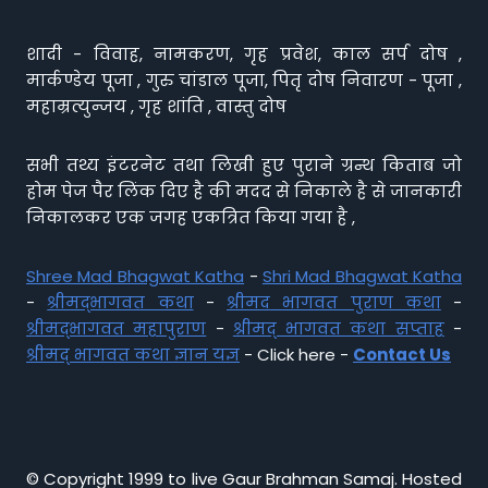
शादी - विवाह, नामकरण, गृह प्रवेश, काल सर्प दोष ,
मार्कण्डेय पूजा , गुरु चांडाल पूजा, पितृ दोष निवारण - पूजा ,
महाम्रत्युन्जय , गृह शांति , वास्तु दोष
सभी तथ्य इंटरनेट तथा लिखी हुए पुराने ग्रन्थ किताब जो
होम पेज पैर लिंक दिए है की मदद से निकाले है से जानकारी
निकालकर एक जगह एकत्रित किया गया है ,
Shree Mad Bhagwat Katha
-
Shri Mad Bhagwat Katha
-
श्रीमद्भागवत कथा
-
श्रीमद भागवत पुराण कथा
-
श्रीमद्भागवत महापुराण
-
श्रीमद् भागवत कथा सप्ताह
-
श्रीमद् भागवत कथा ज्ञान यज्ञ
- Click here -
Contact Us
© Copyright 1999 to live Gaur Brahman Samaj. Hosted