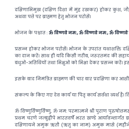
दक्षिणाभिमुख (दक्षिण दिशा में मुंह रखकर) होकर कुश, 
अथवा पत्ते पर ब्राह्मण हेतु भोजन परोसें।
भोजन के पश्चात :
ॐ विष्णवे नम:, ॐ विष्णवे नम:, ॐ विष्णव
प्रसन्न होकर भोजन परोसें। भोजन के उपरांत यथाशक्ति दक्षि
का दान करें। साथ ही यदि किसी गरीब, जरूरतमंद की सहायता 
बंधुओं-अतिथियों तथा भिक्षुओं को भिक्षा देकर प्रसन्न करें। इ
इसके बाद निमंत्रित ब्राह्मण की चार बार प्रदक्षिणा कर आशीर
संकल्प के किए गए देव कार्य या पितृ कार्य सर्वथा व्यर्थ हैं
ॐ विष्णुर्विष्णुर्विष्णु, ॐ नम: परमात्मने श्री पुराण पुरुषोत्तम
प्रथम चरणे जम्बुद्वीपे भारतवर्षे भरत खण्डे आर्यावन्तार्गत 
दक्षिणायने अमुक ऋतौ (ऋतु का नाम) अमुक मासे (महीने 