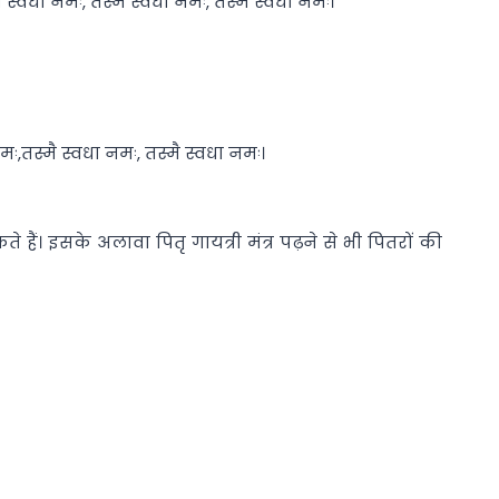
्वधा नमः, तस्मै स्वधा नमः, तस्मै स्वधा नमः।
ः,तस्मै स्वधा नमः, तस्मै स्वधा नमः।
े हैं। इसके अलावा पितृ गायत्री मंत्र पढ़ने से भी पितरों की