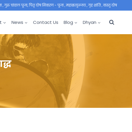
 गुरु चांडाल पूजा, पितृ दोष निवारण - पूजा , महाम्रत्युन्जय , गृह शांति , वास्तु दोष
t
News
Contact Us
Blog
Dhyan
द्ध