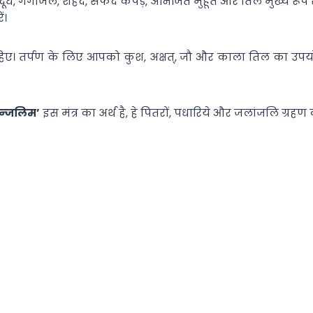
िए दूध, गंगाजल, शहद, सफेद कपड़े, अभिजित मुहूर्त और तिल मुख्य रूप स
ं।
ाहिए। तर्पण के लिए आपको कुश, अक्षत्, जौ और काला तिल का उपयोग 
लान्जलिम’
इस मंत्र का अर्थ है, हे पितरों, पधारिये और जलांजलि ग्रहण