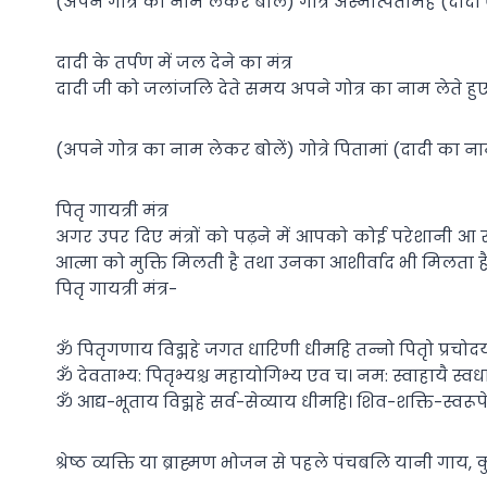
(अपने गोत्र का नाम लेकर बोलें) गोत्रे अस्मत्पितामह (दादा
दादी के तर्पण में जल देने का मंत्र
दादी जी को जलांजलि देते समय अपने गोत्र का नाम लेते हु
(अपने गोत्र का नाम लेकर बोलें) गोत्रे पितामां (दादी का ना
पितृ गायत्री मंत्र
अगर उपर दिए मंत्रों को पढ़ने में आपको कोई परेशानी आ रही ह
आत्मा को मुक्ति मिलती है तथा उनका आशीर्वाद भी मिलता है
पितृ गायत्री मंत्र-
ॐ पितृगणाय विद्महे जगत धारिणी धीमहि तन्नो पितृो प्रचोदय
ॐ देवताभ्य: पितृभ्यश्च महायोगिभ्य एव च। नम: स्वाहायै स्व
ॐ आद्य-भूताय विद्महे सर्व-सेव्याय धीमहि। शिव-शक्ति-स्वरूपे
श्रेष्ठ व्यक्ति या ब्राह्मण भोजन से पहले पंचबलि यानी गाय, 