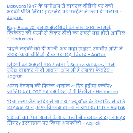
Batwara 1947 के प्रमोशन से वायरल वीडियो पर क्यों
भड़की प्रीति जिंटा? इंटरनेट पर एक्ट्रेस ने लगा दी क्लास -
Jagran
Bigg Boss 20: इन 12 सेलेब्रिटी का नाम आया सामने,
क्रिकेटर की पत्नी से लेकर टीवी का सबसे बड़ा हीरो शामिल
- Hindustan
'पहले लड़की को दी गाली, अब कहा राक्षस', रणवीर शौरी ने
शेयर किया वीडियो, रील पर छिड़ा विवाद - AajTak
जिंदगी का असली पाठ पढ़ाता है Sridevi का कल्ट गाना,
सुरेश वाडकर ने दी आवाज; आज भी है सबका फेवरेट -
Jagran
अजय देवगन की फिल्म ‘धमाल 4’ हिट हुई या फ्लॉप?
जानिए यहां, OTT पर इस दिन होगी रिलीज - Hindustan
'ऐसा लगा जैसे मंदिर में आ गया', न्यूयॉर्क के रेस्टोरेंट में बोले
शाहरुख खान, शेफ विकास खन्ना ने क्या बताया? - AajTak
2 बच्चों का पिता बनने के बाद पत्नी से तलाक ले रहा मशहूर
सिंगर? इंस्टाग्राम पर किया अनफॉलो - AajTak