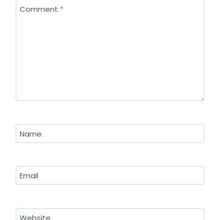
Comment
*
Name
Email
Website