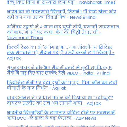
डेब्यू किए बिना ही संन्यास लेना पड़ा - Navbharat Times
भारत का वो बदनसीब खिलाड़ी, जिसने 1 ही टेस्ट खेला और
वही बन गया उसका विदाई मैच - News18 Hindi
अजिंक्य रहाणे ने 4 साल बाद चुप्पी तोड़ी, यशस्वी जायसवाल
को बाहर भेजने पर कहा- बैन की चिट्ठी तैयार थी -
Navbharat Times
दिल्ली टेस्ट का वो 'स्मॉग ड्रामा'... जब ऑक्सीजन सिलेंडर
तक मंगवाने पड़े, मैदान पर ही उल्टी करने लगे खिलाड़ी -
AajTak
गुरनूर बरार ने वॉर्मअप मैच में बल्ले से लूटी महफिल, 5
गेंदों में जड़ दिए चार छक्के; देखें VIDEO - India TV Hindi
लियोनेल मेसी पर टूटा दुखों का पहाड़... पिता जॉर्ज का लंबी
बीमारी के बाद निधन - AajTak
बाबर आजम ने इरफान पठान को दिखाया था 'एटीट्यूड'?
वायरल तस्वीर का सच अब सामने आया - AajTak
भारतीय खिलाड़ियों के लगातार चोटिल होने पर एक्शन में
आया BCCI, ले डाला ये बड़ा फैसला - ABP News