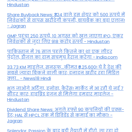
Hindustan
Share Buyback News: ₹324 वाले इस शेयर को 500 रुपये में
निवेशकों से वापस खरीदेगी कंपनी, बायबैक का बड़ा एलान!
- Jagran
GMP पहुंचा 250 रुपये, 10 अगस्त को खुल जाएगा IPO, एंकर
निवेशकों से जुटा लिए 918 करोड़ रुपये - Hindustan
पाकिस्तान में 76 साल पहले कितने का था एक लीटर
पेट्रोल, डीजल का दाम सचमुच हैरान करेगा - India.com
33.73 KM माइलेज, सनरूफ...कीमत ₹6,25,600! ये है देश की
सबसे ज्यादा बिकने वाली कार; दनादन खरीद रहा मिडिल
क्ला... - News18 Hindi
भूल जाओगे अर्टिगा, इनोवा, कैरेंस! मार्केट में आ रही ये नई 7
सीटर कार; हाइब्रिड इंजन से मिलेगा दमदार माइलेज -
Hindustan
Dividend Share News: अगले हफ्ते 90 कंपनियों की एक्स-
डेट; HAL से HPCL तक में डिविडेंड से कमाई का मौका! -
Jagran
Splendor, Passion के बाद बड़ी तैयारी में हीरो, ला रहा दो