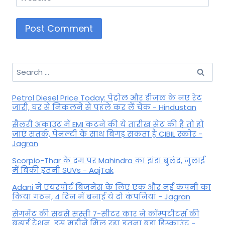
Search
for:
Petrol Diesel Price Today: पेट्रोल और डीजल के नए रेट
जारी, घर से निकलने से पहले कर लें चेक - Hindustan
सैलरी अकाउंट में EMI कटने की ये तारीख सेट की है तो हो
जाएं सतर्क, पेनल्टी के साथ बिगड़ सकता है CIBIL स्कोर -
Jagran
Scorpio-Thar के दम पर Mahindra का झंडा बुलंद, जुलाई
में बिकीं इतनी SUVs - AajTak
Adani ने एयरपोर्ट बिजनेस के लिए एक और नई कंपनी का
किया गठन, 4 दिन में बनाई ये दो कंपनियां - Jagran
सेगमेंट की सबसे सस्ती 7-सीटर कार ने कॉम्पटीटर्स की
बढ़ाई टेंशन, इस महीने मिल रहा इतना बड़ा डिस्काउंट -