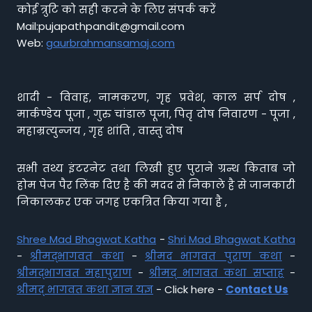
कोई त्रुटि को सही करने के लिए संपर्क करें
Mail:pujapathpandit@gmail.com
Web:
gaurbrahmansamaj.com
शादी - विवाह, नामकरण, गृह प्रवेश, काल सर्प दोष ,
मार्कण्डेय पूजा , गुरु चांडाल पूजा, पितृ दोष निवारण - पूजा ,
महाम्रत्युन्जय , गृह शांति , वास्तु दोष
सभी तथ्य इंटरनेट तथा लिखी हुए पुराने ग्रन्थ किताब जो
होम पेज पैर लिंक दिए है की मदद से निकाले है से जानकारी
निकालकर एक जगह एकत्रित किया गया है ,
Shree Mad Bhagwat Katha
-
Shri Mad Bhagwat Katha
-
श्रीमद्भागवत कथा
-
श्रीमद भागवत पुराण कथा
-
श्रीमद्भागवत महापुराण
-
श्रीमद् भागवत कथा सप्ताह
-
श्रीमद् भागवत कथा ज्ञान यज्ञ
- Click here -
Contact Us