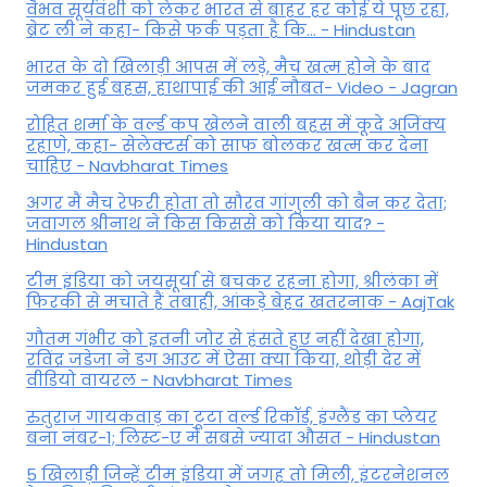
वैभव सूर्यवंशी को लेकर भारत से बाहर हर कोई ये पूछ रहा,
ब्रेट ली ने कहा- किसे फर्क पड़ता है कि… - Hindustan
भारत के दो खिलाड़ी आपस में लड़े, मैच खत्म होने के बाद
जमकर हुई बहस, हाथापाई की आई नौबत- Video - Jagran
रोहित शर्मा के वर्ल्ड कप खेलने वाली बहस में कूदे अजिंक्य
रहाणे, कहा- सेलेक्टर्स को साफ बोलकर खत्म कर देना
चाहिए - Navbharat Times
अगर मैं मैच रेफरी होता तो सौरव गांगुली को बैन कर देता;
जवागल श्रीनाथ ने किस किससे को किया याद? -
Hindustan
टीम इंडिया को जयसूर्या से बचकर रहना होगा, श्रीलंका में
फिरकी से मचाते हैं तबाही, आंकड़े बेहद खतरनाक - AajTak
गौतम गंभीर को इतनी जोर से हंसते हुए नहीं देखा होगा,
रविंद्र जडेजा ने डग आउट में ऐसा क्या किया, थोड़ी देर में
वीडियो वायरल - Navbharat Times
रुतुराज गायकवाड़ का टूटा वर्ल्ड रिकॉर्ड, इंग्लैंड का प्लेयर
बना नंबर-1; लिस्ट-ए में सबसे ज्यादा औसत - Hindustan
5 खिलाड़ी जिन्हें टीम इंडिया में जगह तो मिली, इंटरनेशनल