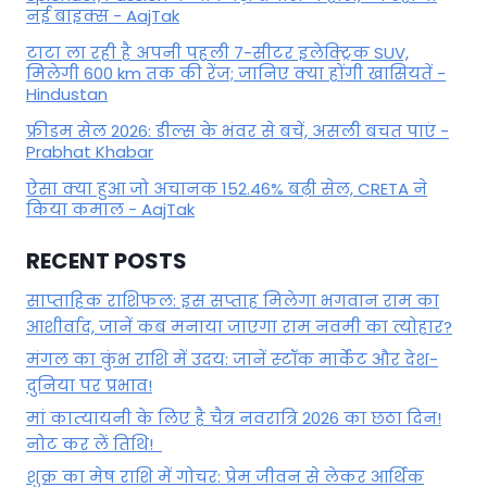
नई बाइक्स - AajTak
टाटा ला रही है अपनी पहली 7-सीटर इलेक्ट्रिक SUV,
मिलेगी 600 km तक की रेंज; जानिए क्या होंगी खासियतें -
Hindustan
फ्रीडम सेल 2026: डील्स के भंवर से बचें, असली बचत पाएं -
Prabhat Khabar
ऐसा क्या हुआ जो अचानक 152.46% बढ़ी सेल, CRETA ने
किया कमाल - AajTak
RECENT POSTS
साप्ताहिक राशिफल: इस सप्ताह मिलेगा भगवान राम का
आशीर्वाद, जानें कब मनाया जाएगा राम नवमी का त्योहार?
मंगल का कुंभ राशि में उदय: जानें स्‍टॉक मार्केट और देश-
दुनिया पर प्रभाव!
मां कात्‍यायनी के लिए है चैत्र नवरात्रि 2026 का छठा दिन!
नोट कर लें तिथि!
शुक्र का मेष राशि में गोचर: प्रेम जीवन से लेकर आर्थिक