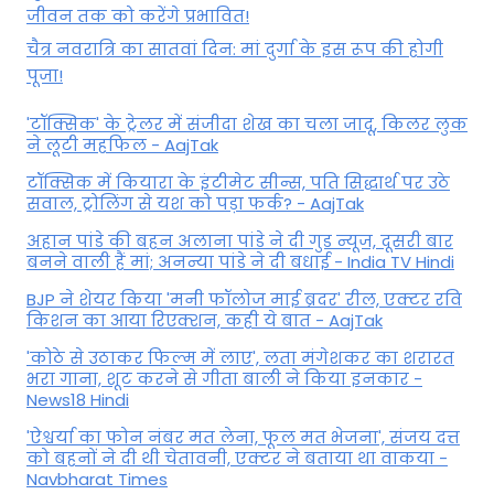
जीवन तक को करेंगे प्रभावित!
चैत्र नवरात्रि का सातवां दिन: मां दुर्गा के इस रूप की होगी
पूजा!
'टॉक्सिक' के ट्रेलर में संजीदा शेख का चला जादू, किलर लुक
ने लूटी महफिल - AajTak
टॉक्सिक में कियारा के इंटीमेट सीन्स, पति सिद्धार्थ पर उठे
सवाल, ट्रोलिंग से यश को पड़ा फर्क? - AajTak
अहान पांडे की बहन अलाना पांडे ने दी गुड न्यूज, दूसरी बार
बनने वाली हैं मां; अनन्या पांडे ने दी बधाई - India TV Hindi
BJP ने शेयर किया 'मनी फॉलोज माई ब्रदर' रील, एक्टर रवि
किशन का आया रिएक्शन, कही ये बात - AajTak
'कोठे से उठाकर फिल्म में लाए', लता मंगेशकर का शरारत
भरा गाना, शूट करने से गीता बाली ने किया इनकार -
News18 Hindi
'ऐश्वर्या का फोन नंबर मत लेना, फूल मत भेजना', संजय दत्त
को बहनों ने दी थी चेतावनी, एक्टर ने बताया था वाकया -
Navbharat Times