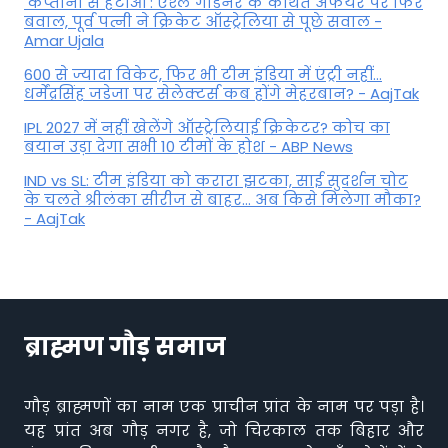
'कप्तानी से हटाओ': एश्ले गार्डनर के कथित अफेयर पर फिर
बवाल, पूर्व पत्नी ने क्रिकेट ऑस्ट्रेलिया से पूछे सवाल -
Amar Ujala
600 से ज्यादा विकेट, फिर भी टीम इंडिया में एंट्री नहीं...
धर्मेंद्रसिंह जडेजा पर सेलेक्टर्स कब होंगे मेहरबान? - AajTak
IPL 2027 में नहीं खेलेंगे ऑस्ट्रेलियाई क्रिकेटर? कोच का
बयान उड़ा देगा सभी 10 टीमों के होश - ABP News
IND vs SL: टीम इंड‍िया को करारा झटका, साई सुदर्शन चोट
के चलते श्रीलंका सीरीज से बाहर... अब किसे म‍िलेगा मौका?
- AajTak
ब्राह्मण गौड़ समाज
गौड़ ब्राह्मणों का नाम एक प्राचीन प्रांत के नाम पर पड़ा है।
यह प्रांत अब गौड़ नगर है, जो चिरकाल तक बिहार और