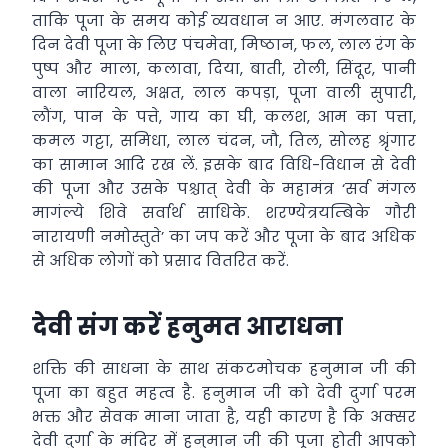
ताकि पूजा के समय कोई व्यवधान न आए. मंगलवार के
दिन देवी पूजा के लिए पंचमेवा, मिष्ठान, फल, लाल रंग के
पुष्प और माला, कलावा, दिया, बाती, रोली, सिंदूर, पानी
वाला नारियल, अक्षत, लाल कपड़ा, पूजा वाली सुपारी,
लौंग, पान के पत्ते, गाय का घी, कलश, आम का पत्ता,
कमल गट्टा, समिधा, लाल चंदन, जौ, तिल, सोलह श्रृंगार
का सामान आदि रख लें. इसके बाद विधि-विधान से देवी
की पूजा और उसके पश्चात् देवी के महामंत्र ‘सर्व मंगल
मागंल्ये शिवे सर्वार्थ साधिके. शरण्येत्रयम्बिके गौरी
नारायणी नमोस्तुते’ का जप करें और पूजा के बाद अधिक
से अधिक लोगों को प्रसाद वितरित करें.
देवी संग करें हनुमत आराधना
शक्ति की साधना के साथ संकटमोचक हनुमान जी की
पूजा का बहुत महत्व है. हनुमान जी को देवी दुर्गा परम
भक्त और सेवक माना जाता है, यही कारण है कि अक्सर
देवी दुर्गा के मंदिर में हनुमान जी की पूजा होती आपको