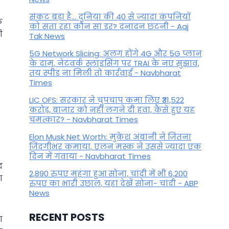
संकट बड़ा है... दुनिया की 40 से ज्यादा कंपनियों
क
को सता रहा कौन सा डर? दनादन छंटनी - Aaj
ी
Tak News
5G Network Slicing: अलग होंगे 4G और 5G प्लान
के दाम, नेटवर्क स्लाइसिंग पर TRAI के नए सुझाव,
तय स्पीड ना मिली तो कार्रवाई - Navbharat
Times
LIC OFS: सरकार ने चुपचाप कमा लिए ₹31,522
करोड़, बाजार को नहीं लगने दी हवा, कैसे हुए यह
चमत्कार? - Navbharat Times
Elon Musk Net Worth: मुकेश अंबानी ने जितना
जिंदगीभर कमाया, एलन मस्क ने उससे ज्यादा एक
दिन में गंवाया - Navbharat Times
द
2,890 रुपए महंगा हुआ सोना, चांदी में भी 6,200
ा
रुपए का भारी उछाल, यहां देखें सोना- चांदी - ABP
News
RECENT POSTS
ा