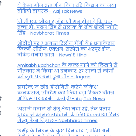
ी
ये कैसा मौन व्रत! मीम किंग रवि किशन का नया
वीडियो वायरल - Aaj Tak News
'मैं भी एक औरत हूं, मेरा भी मन होता है कि एक
बच्चा हो', पवन सिंह से तलाक के बीच बोलीं ज्योति
सिंह - Navbharat Times
ओटीटी पर 7 अगस्त रिलीज होंगी ये 8 धमाकेदार
फिल्में-सीरीज, एक्शन-सस्पेंस का भरपूर डोज,
वीकेंड बनाएं खास - News18 Hindi
Amitabh Bachchan के कल्ट गाने को लिखने से
गीतकार ने किया था इनकार, 27 सालों से लोगों
की जुबां पर बना हुआ गीत - Jagran
डायरेक्शन छोड़ 'हीरोगिरी' करेंगे लोकेश
कनकराज, एक्टिंग कर लिया बड़ा रिस्क? बॉक्स
ऑफिस पर बरसेंगे करोड़ों! - Aaj Tak News
े
क
'असली बवाल तो तेजू भैया मचा रहे', तेज प्रताप
े
यादव ने काजल राघवानी के लिए बदलवाया डिनर
मेन्यू, फैंस न‍िहाल - Navbharat Times
'धर्मेंद्र के निधन के कुछ दिन बाद...', पढ़िए सनी