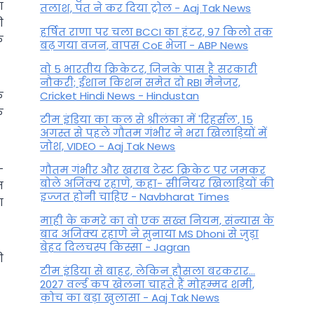
ा
तलाश, पंत ने कर द‍िया ट्रोल - Aaj Tak News
ी
हर्षित राणा पर चला BCCI का हंटर, 97 किलो तक
क
बढ़ गया वजन, वापस CoE भेजा - ABP News
वो 5 भारतीय क्रिकेटर, जिनके पास है सरकारी
नौकरी; ईशान किशन समेत दो RBI मैनेजर,
े
Cricket Hindi News - Hindustan
क
टीम इंडिया का कल से श्रीलंका में 'रिहर्सल', 15
अगस्त से पहले गौतम गंभीर ने भरा ख‍िलाड़‍ियों में
जोश, VIDEO - Aaj Tak News
-
गौतम गंभीर और खराब टेस्ट क्रिकेट पर जमकर
बोले अजिंक्य रहाणे, कहा- सीनियर खिलाड़ियों की
म
इज्जत होनी चाहिए - Navbharat Times
ा
माही के कमरे का वो एक सख्त नियम, संन्यास के
बाद अजिंक्‍य रहाणे ने सुनाया MS Dhoni से जुड़ा
बेहद दिलचस्प किस्सा - Jagran
ी
टीम इंडिया से बाहर, लेकिन हौसला बरकरार...
2027 वर्ल्ड कप खेलना चाहते हैं मोहम्मद शमी,
कोच का बड़ा खुलासा - Aaj Tak News