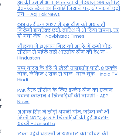
36 की उम्र में आग उगल रहा ये गेंदबाज, अब कपिल
प
देव-डेल स्टेन का रिकॉर्ड निशाने पर, टॉप-10 में एंट्री
तय! - Aaj Tak News
ODI वर्ल्ड कप 2027 में इस टीम को अब नहीं
मिलेगी डायरेक्ट एंट्री, बारिश ने धो दिया सपना, रद्द
हो गया मैच - Navbharat Times
श्रीलंका में शुभमन गिल को अंगूठे में लगी चोट,
सीरीज से पहले बढ़ी भारतीय टीम की टेंशन -
Hindustan
पप्पू यादव के बेटे ने खेली ताबड़तोड़ पारी, 8 छक्के
ठोके, लेकिन शतक से बाल- बाल चूके - India TV
Hindi
PAK टेस्ट सीरीज के लिए इंग्लैंड टीम का एलान,
बदला कप्तान 4 खिलाड़ियों की वापसी - ABP
क
News
क
शशांक सिंह ने छोड़ी अपनी टीम, जडेजा को भी
मिली NOC; कुल 5 खिलाड़ियों की हुई अदला-
बदली - Jansatta
र
लंका पहुंचे यशस्वी जायसवाल को 'टीचर' की