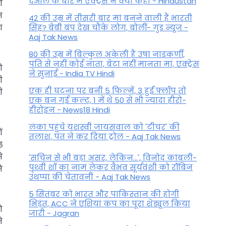
देओल के बारे में एक्ट्रेस ने क्या कहा - Hindustan
ी
म
42 की उम्र में तीसरी बार मां बनने वाली हैं भारती
ा
सिंह? बेबी बंप देख चौंके लोग, बोलीं- गुड न्यूज -
Aaj Tak News
80 की उम्र में बिल्कुल अकेली हैं उषा नाडकर्णी,
पति से नहीं कोई नाता, बेटा नहीं मानता मां, एक्ट्रेस
ो
ने सुनाई - India TV Hindi
ी
एक ही घटना पर बनी 5 फिल्में, 3 हुईं फ्लॉप तो
ी
एक बन गई कल्ट, 1 में थे 50 से भी ज्यादा हीरो-
हीरोइन - News18 Hindi
लंका पहुंचे यशस्वी जायसवाल को 'टीचर' की
ं
तलाश, पंत ने कर द‍िया ट्रोल - Aaj Tak News
़
े
'सचिन से भी बड़ा असर, लेकिन...', व‍िनोद कांबली-
पृथ्वी शॉ का नाम लेकर वैभव सूर्यवंशी को रॉबिन
ि
उथप्पा की चेतावनी - Aaj Tak News
5 सितंबर को भारत और पाकिस्‍तान की होगी
भिड़ंत, ACC ने एशिया कप का पूरा शेड्यूल किया
ो
जारी - Jagran
े