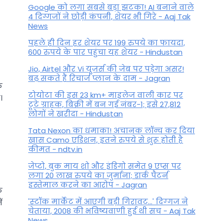
Google को लगा सबसे बड़ा झटका! AI बनाने वाले
4 दिग्गजों ने छोड़ी कंपनी, शेयर भी गिरे - Aaj Tak
News
पहले ही दिन हर शेयर पर 199 रुपये का फायदा,
600 रुपये के पार पहुंचा यह शेयर - Hindustan
Jio, Airtel और Vi यूजर्स की जेब पर पड़ेगा असर!
बढ़ सकते हैं रिचार्ज प्लान के दाम - Jagran
े
टोयोटा की इस 23 km+ माइलेज वाली कार पर
।
टूटे ग्राहक, बिक्री में बन गई नंबर-1; इसे 27,812
लोगों ने खरीदा - Hindustan
Tata Nexon का धमाका! अचानक लॉन्च कर दिया
खास Camo एडिशन, इतने रुपये से शुरू होती है
कीमत - ndtv.in
जेप्टो, बुक माय शो और इंडिगो समेत 9 एप्स पर
लगा 20 लाख रुपये का जुर्माना; डार्क पैटर्न
इस्तेमाल करने का आरोप - Jagran
े
'स्‍टॉक मार्केट में आएगी बड़ी गिरावट...' दिग्‍गज ने
ं
चेताया, 2008 की भविष्यवाणी हुई थी सच - Aaj Tak
News