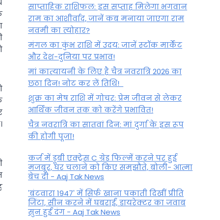
य
साप्ताहिक राशिफल: इस सप्ताह मिलेगा भगवान
े
राम का आशीर्वाद, जानें कब मनाया जाएगा राम
ा
नवमी का त्योहार?
ी
मंगल का कुंभ राशि में उदय: जानें स्‍टॉक मार्केट
ो
और देश-दुनिया पर प्रभाव!
मां कात्‍यायनी के लिए है चैत्र नवरात्रि 2026 का
छठा दिन! नोट कर लें तिथि!
ो
शुक्र का मेष राशि में गोचर: प्रेम जीवन से लेकर
ि
आर्थिक जीवन तक को करेंगे प्रभावित!
र
।
चैत्र नवरात्रि का सातवां दिन: मां दुर्गा के इस रूप
की होगी पूजा!
कर्ज में डूबी एक्ट्रेस C ग्रेड फिल्में करने पर हुई
ी
मजबूर, घर चलाने को किए समझौते, बोली- आत्मा
न
बेच दी - Aaj Tak News
ह
'बंटवारा 1947' में सिर्फ खाना पकाती दिखीं प्रीति
जिंटा, सीन करने में घबराईं, डायरेक्टर का जवाब
सुन हुईं दंग - Aaj Tak News