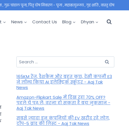
 गुरु चांडाल पूजा, पितृ दोष निवारण - पूजा , महाम्रत्युन्जय , गृह शांति , वास्तु दोष
t
News
Contact Us
Blog
Dhyan
Search
for:
165KM रेंज, डैशकैम और बहुत कुछ, देसी कंपनी E3
ने लॉन्च किया AI इलेक्ट्रिक स्कूटर - Aaj Tak
News
Amazon-Flipkart Sale में दिख रहा 70% OFF?
पहले ये पढ़ लें, वरना हो सकता है बड़ा नुकसान -
न
Aaj Tak News
ा
सबसे ज्यादा इन कंपनियों की EV खरीद रहे लोग,
क
टॉप-5 ब्रांड की लिस्ट - Aaj Tak News