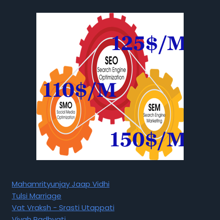
Mahamrityunjay Jaap Vidhi
Tulsi Marriage
Vat Vraksh - Srasti Utappati
Vivah Padhyati