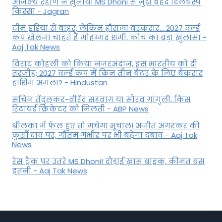
अजिंक्‍य रहाणे ने सुनाया MS Dhoni से जुड़ा बेहद दिलचस्प
किस्सा - Jagran
टीम इंडिया से बाहर, लेकिन हौसला बरकरार... 2027 वर्ल्ड
कप खेलना चाहते हैं मोहम्मद शमी, कोच का बड़ा खुलासा -
Aaj Tak News
विराट कोहली को किया नजरअंदाज, इस भारतीय को दी
तरजीह; 2027 वर्ल्ड कप में किन तीन बैटर के लिए बेकरार
हाशिम अमला? - Hindustan
सचिन तेंदुलकर-वीरेंद्र सहवाग या सौरव गांगुली, किस
रिटायर्ड क्रिकेटर को मिलती - ABP News
श्रीलंका में फेल हुए तो मचेगा भूचाल! अजीत अगरकर की
कुर्सी दांव पर, गौतम गंभीर पर भी बढ़ेगा दबाव - Aaj Tak
News
रेस ट्रैक पर उतरे MS Dhoni! दौड़ाई ख़ास बाइक, कीमत बस
इतनी - Aaj Tak News