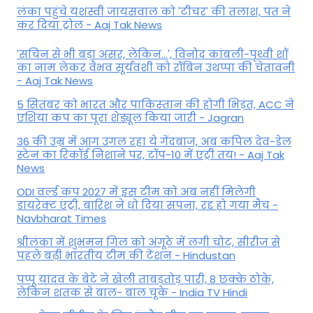
लंका पहुंचे यशस्वी जायसवाल को 'टीचर' की तलाश, पंत ने
कर द‍िया ट्रोल - Aaj Tak News
'सचिन से भी बड़ा असर, लेकिन...', व‍िनोद कांबली-पृथ्वी शॉ
का नाम लेकर वैभव सूर्यवंशी को रॉबिन उथप्पा की चेतावनी
- Aaj Tak News
5 सितंबर को भारत और पाकिस्‍तान की होगी भिड़ंत, ACC ने
एशिया कप का पूरा शेड्यूल किया जारी - Jagran
36 की उम्र में आग उगल रहा ये गेंदबाज, अब कपिल देव-डेल
स्टेन का रिकॉर्ड निशाने पर, टॉप-10 में एंट्री तय! - Aaj Tak
News
ODI वर्ल्ड कप 2027 में इस टीम को अब नहीं मिलेगी
डायरेक्ट एंट्री, बारिश ने धो दिया सपना, रद्द हो गया मैच -
Navbharat Times
श्रीलंका में शुभमन गिल को अंगूठे में लगी चोट, सीरीज से
पहले बढ़ी भारतीय टीम की टेंशन - Hindustan
पप्पू यादव के बेटे ने खेली ताबड़तोड़ पारी, 8 छक्के ठोके,
लेकिन शतक से बाल- बाल चूके - India TV Hindi