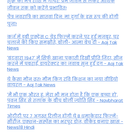
शुक्र का मेष राशि में गोचर: प्रेम जीवन से लेकर आर्थिक
जीवन तक को करेंगे प्रभावित!
चैत्र नवरात्रि का सातवां दिन: मां दुर्गा के इस रूप की होगी
पूजा!
कर्ज में डूबी एक्ट्रेस C ग्रेड फिल्में करने पर हुई मजबूर, घर
चलाने को किए समझौते, बोली- आत्मा बेच दी - Aaj Tak
News
'बंटवारा 1947' में सिर्फ खाना पकाती दिखीं प्रीति जिंटा, सीन
करने में घबराईं, डायरेक्टर का जवाब सुन हुईं दंग - Aaj Tak
News
ये कैसा मौन व्रत! मीम किंग रवि किशन का नया वीडियो
वायरल - Aaj Tak News
'मैं भी एक औरत हूं, मेरा भी मन होता है कि एक बच्चा हो',
पवन सिंह से तलाक के बीच बोलीं ज्योति सिंह - Navbharat
Times
ओटीटी पर 7 अगस्त रिलीज होंगी ये 8 धमाकेदार फिल्में-
सीरीज, एक्शन-सस्पेंस का भरपूर डोज, वीकेंड बनाएं खास -
News18 Hindi