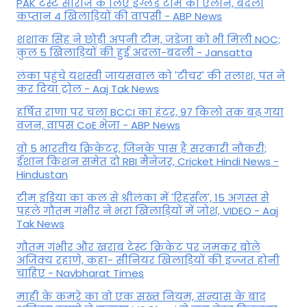
PAK टेस्ट सीरीज के लिए इंग्लैंड टीम का एलान, बदला
कप्तान 4 खिलाड़ियों की वापसी - ABP News
शशांक सिंह ने छोड़ी अपनी टीम, जडेजा को भी मिली NOC;
कुल 5 खिलाड़ियों की हुई अदला-बदली - Jansatta
लंका पहुंचे यशस्वी जायसवाल को 'टीचर' की तलाश, पंत ने
कर द‍िया ट्रोल - Aaj Tak News
हर्षित राणा पर चला BCCI का हंटर, 97 किलो तक बढ़ गया
वजन, वापस CoE भेजा - ABP News
वो 5 भारतीय क्रिकेटर, जिनके पास है सरकारी नौकरी;
ईशान किशन समेत दो RBI मैनेजर, Cricket Hindi News -
Hindustan
टीम इंडिया का कल से श्रीलंका में 'रिहर्सल', 15 अगस्त से
पहले गौतम गंभीर ने भरा ख‍िलाड़‍ियों में जोश, VIDEO - Aaj
Tak News
गौतम गंभीर और खराब टेस्ट क्रिकेट पर जमकर बोले
अजिंक्य रहाणे, कहा- सीनियर खिलाड़ियों की इज्जत होनी
चाहिए - Navbharat Times
माही के कमरे का वो एक सख्त नियम, संन्यास के बाद