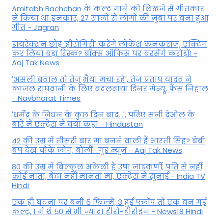
Amitabh Bachchan के कल्ट गाने को लिखने से गीतकार
ने किया था इनकार, 27 सालों से लोगों की जुबां पर बना हुआ
गीत - Jagran
डायरेक्शन छोड़ 'हीरोगिरी' करेंगे लोकेश कनकराज, एक्टिंग
कर लिया बड़ा रिस्क? बॉक्स ऑफिस पर बरसेंगे करोड़ों! -
Aaj Tak News
'असली बवाल तो तेजू भैया मचा रहे', तेज प्रताप यादव ने
काजल राघवानी के लिए बदलवाया डिनर मेन्यू, फैंस न‍िहाल
- Navbharat Times
'धर्मेंद्र के निधन के कुछ दिन बाद...', पढ़िए सनी देओल के
बारे में एक्ट्रेस ने क्या कहा - Hindustan
42 की उम्र में तीसरी बार मां बनने वाली हैं भारती सिंह? बेबी
बंप देख चौंके लोग, बोलीं- गुड न्यूज - Aaj Tak News
80 की उम्र में बिल्कुल अकेली हैं उषा नाडकर्णी, पति से नहीं
कोई नाता, बेटा नहीं मानता मां, एक्ट्रेस ने सुनाई - India TV
Hindi
एक ही घटना पर बनी 5 फिल्में, 3 हुईं फ्लॉप तो एक बन गई
कल्ट, 1 में थे 50 से भी ज्यादा हीरो-हीरोइन - News18 Hindi