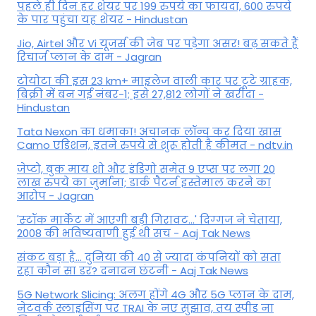
पहले ही दिन हर शेयर पर 199 रुपये का फायदा, 600 रुपये
के पार पहुंचा यह शेयर - Hindustan
Jio, Airtel और Vi यूजर्स की जेब पर पड़ेगा असर! बढ़ सकते हैं
रिचार्ज प्लान के दाम - Jagran
टोयोटा की इस 23 km+ माइलेज वाली कार पर टूटे ग्राहक,
बिक्री में बन गई नंबर-1; इसे 27,812 लोगों ने खरीदा -
Hindustan
Tata Nexon का धमाका! अचानक लॉन्च कर दिया खास
Camo एडिशन, इतने रुपये से शुरू होती है कीमत - ndtv.in
जेप्टो, बुक माय शो और इंडिगो समेत 9 एप्स पर लगा 20
लाख रुपये का जुर्माना; डार्क पैटर्न इस्तेमाल करने का
आरोप - Jagran
'स्‍टॉक मार्केट में आएगी बड़ी गिरावट...' दिग्‍गज ने चेताया,
2008 की भविष्यवाणी हुई थी सच - Aaj Tak News
संकट बड़ा है... दुनिया की 40 से ज्यादा कंपनियों को सता
रहा कौन सा डर? दनादन छंटनी - Aaj Tak News
5G Network Slicing: अलग होंगे 4G और 5G प्लान के दाम,
नेटवर्क स्लाइसिंग पर TRAI के नए सुझाव, तय स्पीड ना