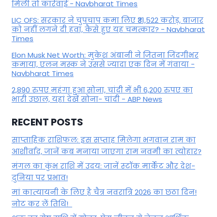
मिली तो कार्रवाई - Navbharat Times
LIC OFS: सरकार ने चुपचाप कमा लिए ₹31,522 करोड़, बाजार
को नहीं लगने दी हवा, कैसे हुए यह चमत्कार? - Navbharat
Times
Elon Musk Net Worth: मुकेश अंबानी ने जितना जिंदगीभर
कमाया, एलन मस्क ने उससे ज्यादा एक दिन में गंवाया -
Navbharat Times
2,890 रुपए महंगा हुआ सोना, चांदी में भी 6,200 रुपए का
भारी उछाल, यहां देखें सोना- चांदी - ABP News
RECENT POSTS
साप्ताहिक राशिफल: इस सप्ताह मिलेगा भगवान राम का
आशीर्वाद, जानें कब मनाया जाएगा राम नवमी का त्योहार?
मंगल का कुंभ राशि में उदय: जानें स्‍टॉक मार्केट और देश-
दुनिया पर प्रभाव!
मां कात्‍यायनी के लिए है चैत्र नवरात्रि 2026 का छठा दिन!
नोट कर लें तिथि!