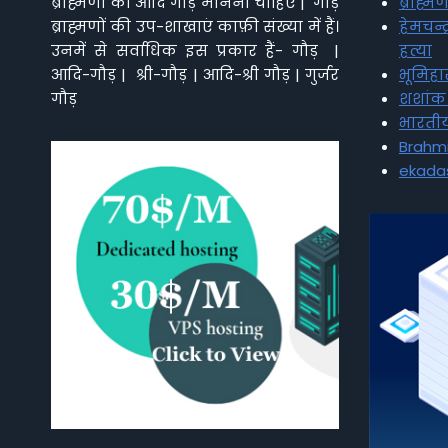
ब्राह्मणो को आदि गौड़ मानना चाहिए | गौड़
ब्राह्मण
ब्राह्मणों की उप-शाखाएं काफ़ी संख्या में हैं।
हेमचन्द
उनमें से सर्वाधिक इस प्रकार हैं- गौड़ |
हत्या
आदि-गौड़ | श्री-गौड़ | आदि-श्री गौड़ | गुर्जर
भूमिहा
गौड़
शशांक र
भारतीय
Brahmi
ekada