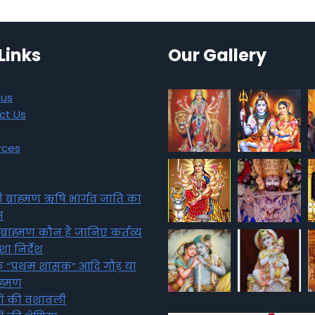
Links
Our Gallery
 us
ct Us
rces
ी ब्राह्मण ऋषि भार्गव जाति का
स
्राह्मण कौन है जानिए कर्तव्य
ा निर्देश
 के “प्रथम शासक” आदि गौड़ या
राह्मण
णों की वंशावली