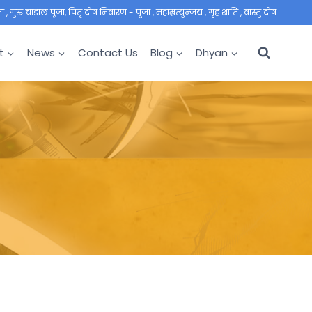
 गुरु चांडाल पूजा, पितृ दोष निवारण - पूजा , महाम्रत्युन्जय , गृह शांति , वास्तु दोष
t
News
Contact Us
Blog
Dhyan