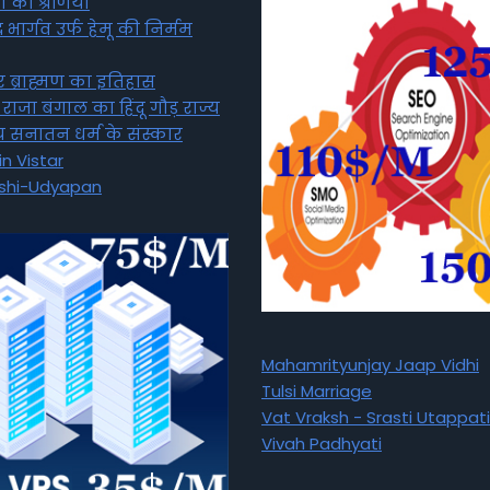
ों की श्रेणियां
्र भार्गव उर्फ हेमू की निर्मम
र ब्राह्मण का इतिहास
ाजा बंगाल का हिंदू गौड़ राज्य
 सनातन धर्म के संस्कार
n Vistar
shi-Udyapan
Mahamrityunjay Jaap Vidhi
Tulsi Marriage
Vat Vraksh - Srasti Utappati
Vivah Padhyati