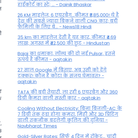
ो
हाईकोर्ट का स्टे; ... - Dainik Bhaskar
म
26 KM माइलेज, 6 एयरबैग...कीमत ₹8,85,000! ये है
देश की सबसे ज्यादा बिकने वाली CNG कार; बड़ी
फैमिली के लिए बे... - News18 Hindi
ी
35 km का माइलेज देती है यह कार, कीमत ₹4.69
लाख; अगस्त में ₹42,500 की छूट - Hindustan
Bajaj का धमाका, लॉन्च की दो नई Pulsar, इतने
रुपये है कीमत - aajtak.in
27 साल Google में बिताए, अब उसी को देंगे
टक्कर! कौन हैं कोटा के संजय घेमावत? -
aajtak.in
ए
TATA की बड़ी तैयारी, ला रही 6 एयरबैग और 360
डिग्री कैमरा वाली सस्ती कार - aajtak.in
क
Cooling Without Electricity: बिना बिजली-AC के
7 डिग्री तक ठंडा होगा कमरा, मिट्टी और 3D प्रिंटिंग
वाली तकनीक बदलेगी कूलिंग की दुनिया -
,
Navbharat Times
8
Gold-Silver Rates: सिर्फ 4 दिन में रॉकेट... चांदी