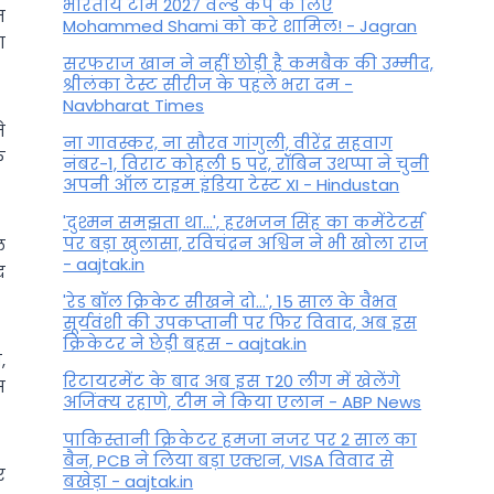
भारतीय टीम 2027 वर्ल्‍ड कप के लिए
न
Mohammed Shami को करे शामिल! - Jagran
ा
सरफराज खान ने नहीं छोड़ी है कमबैक की उम्मीद,
श्रीलंका टेस्ट सीरीज के पहले भरा दम -
Navbharat Times
े
ना गावस्कर, ना सौरव गांगुली, वीरेंद्र सहवाग
े
नंबर-1, विराट कोहली 5 पर, रॉबिन उथप्पा ने चुनी
अपनी ऑल टाइम इंडिया टेस्ट XI - Hindustan
'दुश्मन समझता था...', हरभजन सिंह का कमेंटेटर्स
पर बड़ा खुलासा, रव‍िचंद्रन अश्विन ने भी खोला राज
ल
- aajtak.in
द
'रेड बॉल क्रिकेट सीखने दो...', 15 साल के वैभव
सूर्यवंशी की उपकप्तानी पर फ‍िर व‍िवाद, अब इस
क्रिकेटर ने छेड़ी बहस - aajtak.in
,
रिटायरमेंट के बाद अब इस T20 लीग में खेलेंगे
स
अजिंक्य रहाणे, टीम ने किया एलान - ABP News
पाकिस्तानी क्रिकेटर हमजा नजर पर 2 साल का
बैन, PCB ने ल‍िया बड़ा एक्शन, VISA व‍िवाद से
र
बखेड़ा - aajtak.in