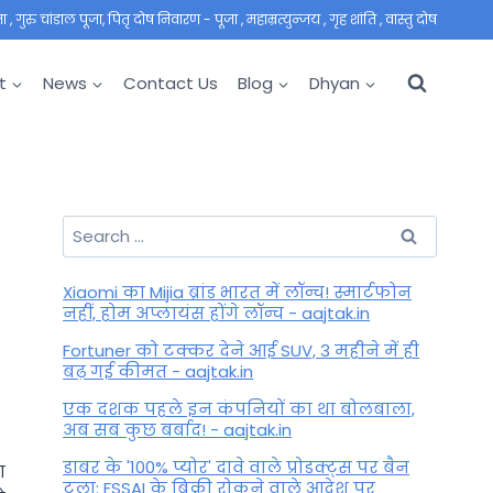
 गुरु चांडाल पूजा, पितृ दोष निवारण - पूजा , महाम्रत्युन्जय , गृह शांति , वास्तु दोष
t
News
Contact Us
Blog
Dhyan
Search
for:
Xiaomi का Mijia ब्रांड भारत में लॉन्च! स्मार्टफोन
नहीं, होम अप्लायंस होंगे लॉन्च - aajtak.in
Fortuner को टक्कर देने आई SUV, 3 महीने में ही
बढ़ गई कीमत - aajtak.in
एक दशक पहले इन कंपनियों का था बोलबाला,
अब सब कुछ बर्बाद! - aajtak.in
डाबर के '100% प्योर' दावे वाले प्रोडक्ट्स पर बैन
ा
टला: FSSAI के बिक्री रोकने वाले आदेश पर