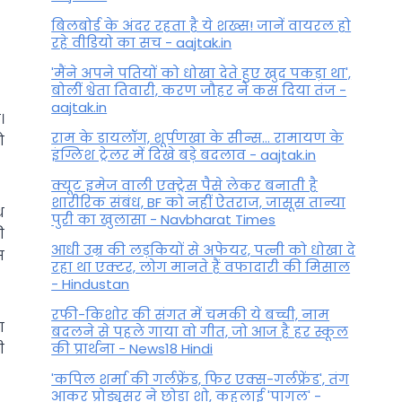
बिलबोर्ड के अंदर रहता है ये शख्स! जानें वायरल हो
रहे वीडियो का सच - aajtak.in
'मैंने अपने पतियों को धोखा देते हुए खुद पकड़ा था',
बोलीं श्वेता तिवारी, करण जौहर ने कस दिया तंज -
aajtak.in
।
राम के डायलॉग, शूर्पणखा के सीन्स... रामायण के
ो
इंग्लिश ट्रेलर में दिखे बड़े बदलाव - aajtak.in
क्यूट इमेज वाली एक्ट्रेस पैसे लेकर बनाती है
शारीरिक संबंध, BF को नहीं ऐतराज, जासूस तान्‍या
थ
पुरी का खुलासा - Navbharat Times
ी
आधी उम्र की लड़कियों से अफेयर, पत्नी को धोखा दे
स
रहा था एक्टर, लोग मानते हैं वफादारी की मिसाल
- Hindustan
रफी-किशोर की संगत में चमकी ये बच्ची, नाम
ा
बदलने से पहले गाया वो गीत, जो आज है हर स्कूल
ी
की प्रार्थना - News18 Hindi
'कपिल शर्मा की गर्लफ्रेंड, फिर एक्स-गर्लफ्रेंड', तंग
आकर प्रोड्यूसर ने छोड़ा शो, कहलाई 'पागल' -