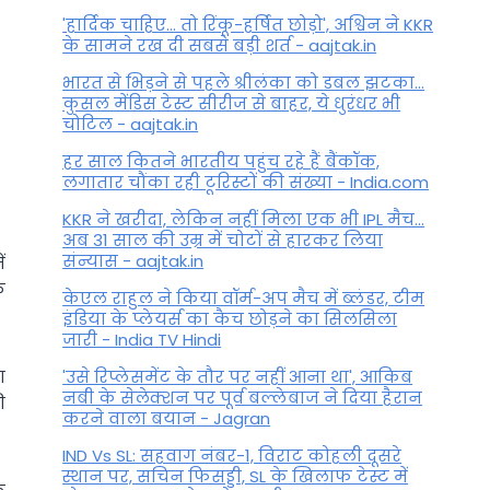
'हार्दिक चाहिए... तो रिंकू-हर्षित छोड़ो', अश्विन ने KKR
के सामने रख दी सबसे बड़ी शर्त - aajtak.in
भारत से भिड़ने से पहले श्रीलंका को डबल झटका...
कुसल मेंडिस टेस्ट सीरीज से बाहर, ये धुरंधर भी
चोटिल - aajtak.in
हर साल कितने भारतीय पहुंच रहे हैं बैंकॉक,
लगातार चौंका रही टूरिस्टों की संख्या - India.com
KKR ने खरीदा, लेकिन नहीं मिला एक भी IPL मैच...
अब 31 साल की उम्र में चोटों से हारकर लिया
संन्यास - aajtak.in
ं
ि
केएल राहुल ने किया वॉर्म-अप मैच में ब्लंडर, टीम
इंडिया के प्लेयर्स का कैच छोड़ने का सिलसिला
जारी - India TV Hindi
ा
'उसे रिप्लेसमेंट के तौर पर नहीं आना था', आकिब
नबी के सेलेक्शन पर पूर्व बल्लेबाज ने दिया हैरान
ी
करने वाला बयान - Jagran
IND Vs SL: सहवाग नंबर-1, विराट कोहली दूसरे
स्थान पर, सचिन फिसड्डी, SL के खिलाफ टेस्ट में