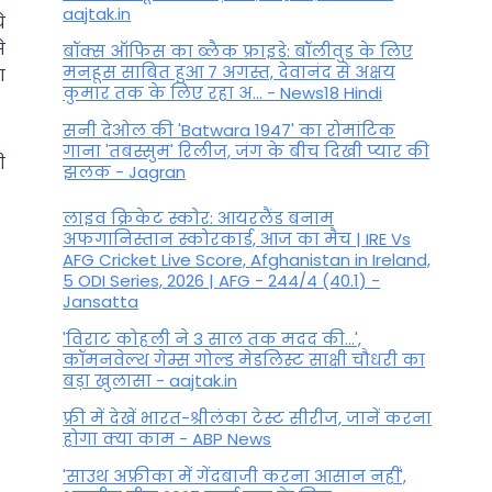
aajtak.in
े
े
बॉक्स ऑफिस का ब्लैक फ्राइडे: बॉलीवुड के लिए
मनहूस साबित हुआ 7 अगस्त, देवानंद से अक्षय
ा
कुमार तक के लिए रहा अ... - News18 Hindi
सनी देओल की 'Batwara 1947' का रोमांटिक
गाना 'तबस्सुम' रिलीज, जंग के बीच दिखी प्यार की
ी
झलक - Jagran
लाइव क्रिकेट स्कोर: आयरलैंड बनाम
अफगानिस्तान स्कोरकार्ड, आज का मैच | IRE Vs
AFG Cricket Live Score, Afghanistan in Ireland,
5 ODI Series, 2026 | AFG - 244/4 (40.1) -
Jansatta
'विराट कोहली ने 3 साल तक मदद की...',
कॉमनवेल्थ गेम्स गोल्ड मेडलिस्ट साक्षी चौधरी का
बड़ा खुलासा - aajtak.in
फ्री में देखें भारत-श्रीलंका टेस्ट सीरीज, जानें करना
होगा क्या काम - ABP News
'साउथ अफ्रीका में गेंदबाजी करना आसान नहीं',