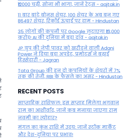
न
₹12000 चढ़ी, सोना भी भागा, जानें रेट्स - aajtak.in
11 बार बांटे बोनस शेयर, 100 शेयर के अब बन गए
86497 शेयर, रिकॉर्ड ऊंचाई पर दाम - Hindustan
35 लोगों की कंपनी पर Google लुटाएगा ₹13,000
करोड़! AI की दुनिया में बड़ा दांव - aajtak.in
JP ग्रुप की जेपी पावर को खरीदने वाली Adani
Power ने दिया बड़ा अपडेट, प्रमोटर्स ने बढ़ाई
हिस्सेदारी - Jagran
Tata Group की इन दो कंपनियों के शेयरों में 7%
तक की तेजी, RBI के फैसले का असर - Hindustan
े
र
RECENT POSTS
र
साप्ताहिक राशिफल: इस सप्ताह मिलेगा भगवान
राम का आशीर्वाद, जानें कब मनाया जाएगा राम
नवमी का त्योहार?
प
मंगल का कुंभ राशि में उदय: जानें स्‍टॉक मार्केट
प
और देश-दुनिया पर प्रभाव!
ी