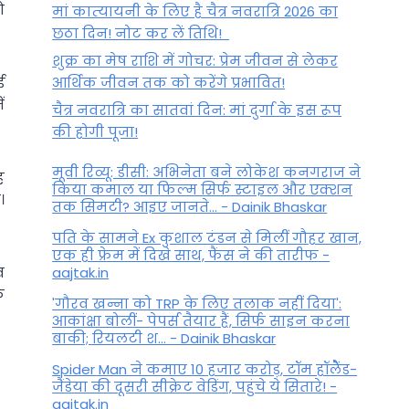
ो
मां कात्‍यायनी के लिए है चैत्र नवरात्रि 2026 का
छठा दिन! नोट कर लें तिथि!
शुक्र का मेष राशि में गोचर: प्रेम जीवन से लेकर
ई
आर्थिक जीवन तक को करेंगे प्रभावित!
ं
चैत्र नवरात्रि का सातवां दिन: मां दुर्गा के इस रूप
की होगी पूजा!
मूवी रिव्यू: डीसी: अभिनेता बने लोकेश कनगराज ने
ह
किया कमाल या फिल्म सिर्फ स्टाइल और एक्शन
।
तक सिमटी? आइए जानते... - Dainik Bhaskar
पति के सामने Ex कुशाल टंडन से मिलीं गौहर खान,
एक ही फ्रेम में दिखे साथ, फैंस ने की तारीफ -
व
aajtak.in
क
'गौरव खन्ना को TRP के लिए तलाक नहीं दिया':
आकांक्षा बोलीं- पेपर्स तैयार हैं, सिर्फ साइन करना
बाकी; रियलटी श... - Dainik Bhaskar
Spider Man ने कमाए 10 हजार करोड़, टॉम हॉलैेंड-
जैंडेया की दूसरी सीक्रेट वेडिंग, पहुंचे ये सितारे! -
aajtak.in