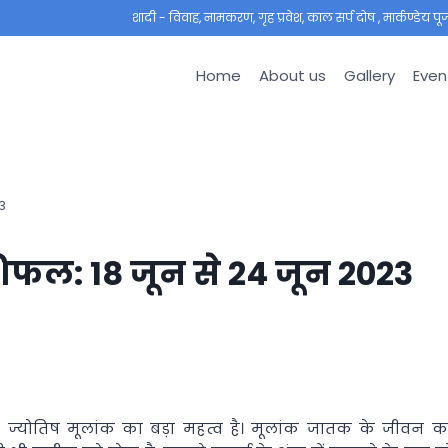
शादी - विवाह, नामकरण, गृह प्रवेश, काल सर्प दोष , मार्कण्डेय पूजा ,
Home
About us
Gallery
Even
23
शिफल: 18 जून से 24 जून 2023
ज्योतिष मूलांक का बड़ा महत्व है। मूलांक जातक के जीवन क