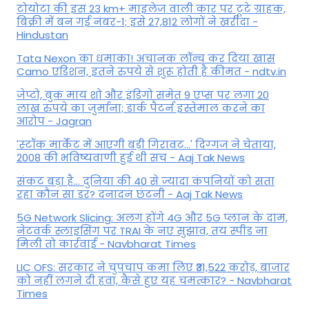
टोयोटा की इस 23 km+ माइलेज वाली कार पर टूटे ग्राहक,
बिक्री में बन गई नंबर-1; इसे 27,812 लोगों ने खरीदा -
Hindustan
Tata Nexon का धमाका! अचानक लॉन्च कर दिया खास
Camo एडिशन, इतने रुपये से शुरू होती है कीमत - ndtv.in
जेप्टो, बुक माय शो और इंडिगो समेत 9 एप्स पर लगा 20
लाख रुपये का जुर्माना; डार्क पैटर्न इस्तेमाल करने का
आरोप - Jagran
'स्‍टॉक मार्केट में आएगी बड़ी गिरावट...' दिग्‍गज ने चेताया,
2008 की भविष्यवाणी हुई थी सच - Aaj Tak News
संकट बड़ा है... दुनिया की 40 से ज्यादा कंपनियों को सता
रहा कौन सा डर? दनादन छंटनी - Aaj Tak News
5G Network Slicing: अलग होंगे 4G और 5G प्लान के दाम,
नेटवर्क स्लाइसिंग पर TRAI के नए सुझाव, तय स्पीड ना
मिली तो कार्रवाई - Navbharat Times
LIC OFS: सरकार ने चुपचाप कमा लिए ₹31,522 करोड़, बाजार
को नहीं लगने दी हवा, कैसे हुए यह चमत्कार? - Navbharat
Times