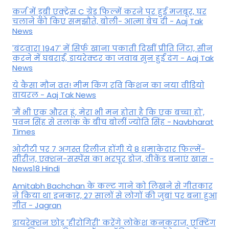
कर्ज में डूबी एक्ट्रेस C ग्रेड फिल्में करने पर हुई मजबूर, घर
चलाने को किए समझौते, बोली- आत्मा बेच दी - Aaj Tak
News
'बंटवारा 1947' में सिर्फ खाना पकाती दिखीं प्रीति जिंटा, सीन
करने में घबराईं, डायरेक्टर का जवाब सुन हुईं दंग - Aaj Tak
News
ये कैसा मौन व्रत! मीम किंग रवि किशन का नया वीडियो
वायरल - Aaj Tak News
'मैं भी एक औरत हूं, मेरा भी मन होता है कि एक बच्चा हो',
पवन सिंह से तलाक के बीच बोलीं ज्योति सिंह - Navbharat
Times
ओटीटी पर 7 अगस्त रिलीज होंगी ये 8 धमाकेदार फिल्में-
सीरीज, एक्शन-सस्पेंस का भरपूर डोज, वीकेंड बनाएं खास -
News18 Hindi
Amitabh Bachchan के कल्ट गाने को लिखने से गीतकार
ने किया था इनकार, 27 सालों से लोगों की जुबां पर बना हुआ
गीत - Jagran
डायरेक्शन छोड़ 'हीरोगिरी' करेंगे लोकेश कनकराज, एक्टिंग