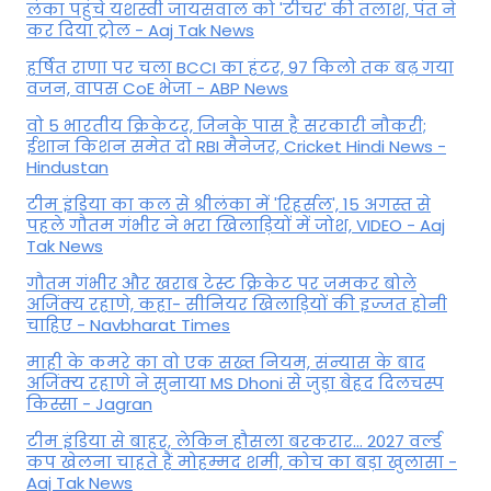
लंका पहुंचे यशस्वी जायसवाल को 'टीचर' की तलाश, पंत ने
कर द‍िया ट्रोल - Aaj Tak News
हर्षित राणा पर चला BCCI का हंटर, 97 किलो तक बढ़ गया
वजन, वापस CoE भेजा - ABP News
वो 5 भारतीय क्रिकेटर, जिनके पास है सरकारी नौकरी;
ईशान किशन समेत दो RBI मैनेजर, Cricket Hindi News -
Hindustan
टीम इंडिया का कल से श्रीलंका में 'रिहर्सल', 15 अगस्त से
पहले गौतम गंभीर ने भरा ख‍िलाड़‍ियों में जोश, VIDEO - Aaj
Tak News
गौतम गंभीर और खराब टेस्ट क्रिकेट पर जमकर बोले
अजिंक्य रहाणे, कहा- सीनियर खिलाड़ियों की इज्जत होनी
चाहिए - Navbharat Times
माही के कमरे का वो एक सख्त नियम, संन्यास के बाद
अजिंक्‍य रहाणे ने सुनाया MS Dhoni से जुड़ा बेहद दिलचस्प
किस्सा - Jagran
टीम इंडिया से बाहर, लेकिन हौसला बरकरार... 2027 वर्ल्ड
कप खेलना चाहते हैं मोहम्मद शमी, कोच का बड़ा खुलासा -
Aaj Tak News