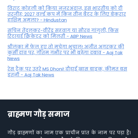
विराट कोहली को किया नजरअंदाज, इस भारतीय को दी
तरजीह; 2027 वर्ल्ड कप में किन तीन बैटर के लिए बेकरार
हाशिम अमला? - Hindustan
सचिन तेंदुलकर-वीरेंद्र सहवाग या सौरव गांगुली, किस
रिटायर्ड क्रिकेटर को मिलती - ABP News
श्रीलंका में फेल हुए तो मचेगा भूचाल! अजीत अगरकर की
कुर्सी दांव पर, गौतम गंभीर पर भी बढ़ेगा दबाव - Aaj Tak
News
रेस ट्रैक पर उतरे MS Dhoni! दौड़ाई ख़ास बाइक, कीमत बस
इतनी - Aaj Tak News
ब्राह्मण गौड़ समाज
गौड़ ब्राह्मणों का नाम एक प्राचीन प्रांत के नाम पर पड़ा है।