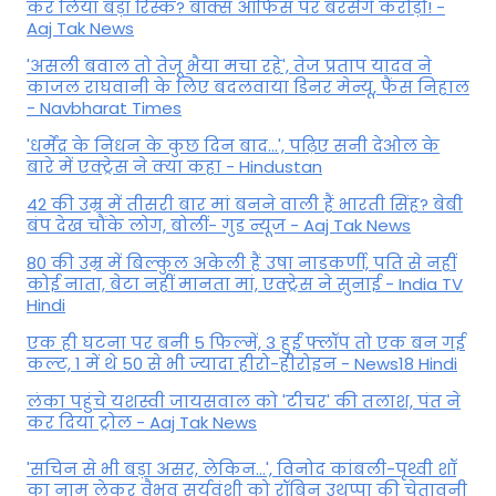
कर लिया बड़ा रिस्क? बॉक्स ऑफिस पर बरसेंगे करोड़ों! -
Aaj Tak News
'असली बवाल तो तेजू भैया मचा रहे', तेज प्रताप यादव ने
काजल राघवानी के लिए बदलवाया डिनर मेन्यू, फैंस न‍िहाल
- Navbharat Times
'धर्मेंद्र के निधन के कुछ दिन बाद...', पढ़िए सनी देओल के
बारे में एक्ट्रेस ने क्या कहा - Hindustan
42 की उम्र में तीसरी बार मां बनने वाली हैं भारती सिंह? बेबी
बंप देख चौंके लोग, बोलीं- गुड न्यूज - Aaj Tak News
80 की उम्र में बिल्कुल अकेली हैं उषा नाडकर्णी, पति से नहीं
कोई नाता, बेटा नहीं मानता मां, एक्ट्रेस ने सुनाई - India TV
Hindi
एक ही घटना पर बनी 5 फिल्में, 3 हुईं फ्लॉप तो एक बन गई
कल्ट, 1 में थे 50 से भी ज्यादा हीरो-हीरोइन - News18 Hindi
लंका पहुंचे यशस्वी जायसवाल को 'टीचर' की तलाश, पंत ने
कर द‍िया ट्रोल - Aaj Tak News
'सचिन से भी बड़ा असर, लेकिन...', व‍िनोद कांबली-पृथ्वी शॉ
का नाम लेकर वैभव सूर्यवंशी को रॉबिन उथप्पा की चेतावनी