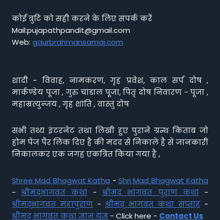
कोई त्रुटि को सही करने के लिए संपर्क करें
Mail:pujapathpandit@gmail.com
Web:
gaurbrahmansamaj.com
शादी - विवाह, नामकरण, गृह प्रवेश, काल सर्प दोष ,
मार्कण्डेय पूजा , गुरु चांडाल पूजा, पितृ दोष निवारण - पूजा ,
महाम्रत्युन्जय , गृह शांति , वास्तु दोष
सभी तथ्य इंटरनेट तथा लिखी हुए पुराने ग्रन्थ किताब जो
होम पेज पैर लिंक दिए है की मदद से निकाले है से जानकारी
निकालकर एक जगह एकत्रित किया गया है ,
Shree Mad Bhagwat Katha
-
Shri Mad Bhagwat Katha
-
श्रीमद्भागवत कथा
-
श्रीमद भागवत पुराण कथा
-
श्रीमद्भागवत महापुराण
-
श्रीमद् भागवत कथा सप्ताह
-
श्रीमद् भागवत कथा ज्ञान यज्ञ
- Click here -
Contact Us