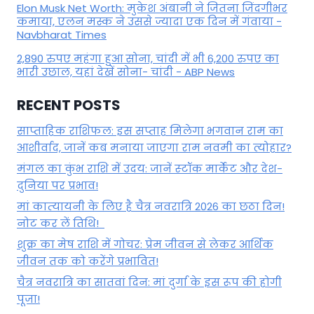
Elon Musk Net Worth: मुकेश अंबानी ने जितना जिंदगीभर
कमाया, एलन मस्क ने उससे ज्यादा एक दिन में गंवाया -
Navbharat Times
2,890 रुपए महंगा हुआ सोना, चांदी में भी 6,200 रुपए का
भारी उछाल, यहां देखें सोना- चांदी - ABP News
RECENT POSTS
साप्ताहिक राशिफल: इस सप्ताह मिलेगा भगवान राम का
आशीर्वाद, जानें कब मनाया जाएगा राम नवमी का त्योहार?
मंगल का कुंभ राशि में उदय: जानें स्‍टॉक मार्केट और देश-
दुनिया पर प्रभाव!
मां कात्‍यायनी के लिए है चैत्र नवरात्रि 2026 का छठा दिन!
नोट कर लें तिथि!
शुक्र का मेष राशि में गोचर: प्रेम जीवन से लेकर आर्थिक
जीवन तक को करेंगे प्रभावित!
चैत्र नवरात्रि का सातवां दिन: मां दुर्गा के इस रूप की होगी
पूजा!