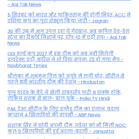
- Aaj Tak News
5 सितंबर को भारत और पाकिस्‍तान की होगी भिड़ंत, ACC ने
एशिया कप का पूरा शेड्यूल किया जारी - Jagran
36 की उम्र में आग उगल रहा ये गेंदबाज, अब कपिल देव-डेल
स्टेन का रिकॉर्ड निशाने पर, टॉप-10 में एंट्री तय! - Aaj Tak
News
ODI वर्ल्ड कप 2027 में इस टीम को अब नहीं मिलेगी
डायरेक्ट एंट्री, बारिश ने धो दिया सपना, रद्द हो गया मैच -
Navbharat Times
श्रीलंका में शुभमन गिल को अंगूठे में लगी चोट, सीरीज से
पहले बढ़ी भारतीय टीम की टेंशन - Hindustan
पप्पू यादव के बेटे ने खेली ताबड़तोड़ पारी, 8 छक्के ठोके,
लेकिन शतक से बाल- बाल चूके - India TV Hindi
PAK टेस्ट सीरीज के लिए इंग्लैंड टीम का एलान, बदला
कप्तान 4 खिलाड़ियों की वापसी - ABP News
शशांक सिंह ने छोड़ी अपनी टीम, जडेजा को भी मिली NOC;
कुल 5 खिलाड़ियों की हुई अदला-बदली - Jansatta