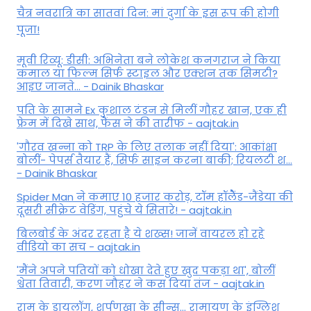
चैत्र नवरात्रि का सातवां दिन: मां दुर्गा के इस रूप की होगी
पूजा!
मूवी रिव्यू: डीसी: अभिनेता बने लोकेश कनगराज ने किया
कमाल या फिल्म सिर्फ स्टाइल और एक्शन तक सिमटी?
आइए जानते... - Dainik Bhaskar
पति के सामने Ex कुशाल टंडन से मिलीं गौहर खान, एक ही
फ्रेम में दिखे साथ, फैंस ने की तारीफ - aajtak.in
'गौरव खन्ना को TRP के लिए तलाक नहीं दिया': आकांक्षा
बोलीं- पेपर्स तैयार हैं, सिर्फ साइन करना बाकी; रियलटी श...
- Dainik Bhaskar
Spider Man ने कमाए 10 हजार करोड़, टॉम हॉलैेंड-जैंडेया की
दूसरी सीक्रेट वेडिंग, पहुंचे ये सितारे! - aajtak.in
बिलबोर्ड के अंदर रहता है ये शख्स! जानें वायरल हो रहे
वीडियो का सच - aajtak.in
'मैंने अपने पतियों को धोखा देते हुए खुद पकड़ा था', बोलीं
श्वेता तिवारी, करण जौहर ने कस दिया तंज - aajtak.in
राम के डायलॉग, शूर्पणखा के सीन्स... रामायण के इंग्लिश