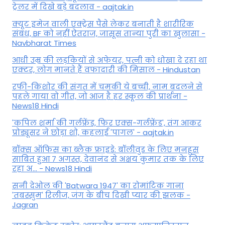
ट्रेलर में दिखे बड़े बदलाव - aajtak.in
क्यूट इमेज वाली एक्ट्रेस पैसे लेकर बनाती है शारीरिक
संबंध, BF को नहीं ऐतराज, जासूस तान्‍या पुरी का खुलासा -
Navbharat Times
आधी उम्र की लड़कियों से अफेयर, पत्नी को धोखा दे रहा था
एक्टर, लोग मानते हैं वफादारी की मिसाल - Hindustan
रफी-किशोर की संगत में चमकी ये बच्ची, नाम बदलने से
पहले गाया वो गीत, जो आज है हर स्कूल की प्रार्थना -
News18 Hindi
'कपिल शर्मा की गर्लफ्रेंड, फिर एक्स-गर्लफ्रेंड', तंग आकर
प्रोड्यूसर ने छोड़ा शो, कहलाई 'पागल' - aajtak.in
बॉक्स ऑफिस का ब्लैक फ्राइडे: बॉलीवुड के लिए मनहूस
साबित हुआ 7 अगस्त, देवानंद से अक्षय कुमार तक के लिए
रहा अ... - News18 Hindi
सनी देओल की 'Batwara 1947' का रोमांटिक गाना
'तबस्सुम' रिलीज, जंग के बीच दिखी प्यार की झलक -
Jagran