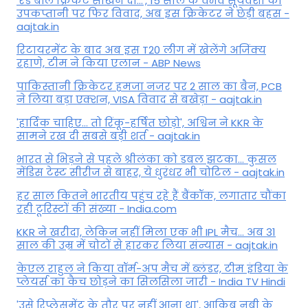
'रेड बॉल क्रिकेट सीखने दो...', 15 साल के वैभव सूर्यवंशी की
उपकप्तानी पर फ‍िर व‍िवाद, अब इस क्रिकेटर ने छेड़ी बहस -
aajtak.in
रिटायरमेंट के बाद अब इस T20 लीग में खेलेंगे अजिंक्य
रहाणे, टीम ने किया एलान - ABP News
पाकिस्तानी क्रिकेटर हमजा नजर पर 2 साल का बैन, PCB
ने ल‍िया बड़ा एक्शन, VISA व‍िवाद से बखेड़ा - aajtak.in
'हार्दिक चाहिए... तो रिंकू-हर्षित छोड़ो', अश्विन ने KKR के
सामने रख दी सबसे बड़ी शर्त - aajtak.in
भारत से भिड़ने से पहले श्रीलंका को डबल झटका... कुसल
मेंडिस टेस्ट सीरीज से बाहर, ये धुरंधर भी चोटिल - aajtak.in
हर साल कितने भारतीय पहुंच रहे हैं बैंकॉक, लगातार चौंका
रही टूरिस्टों की संख्या - India.com
KKR ने खरीदा, लेकिन नहीं मिला एक भी IPL मैच... अब 31
साल की उम्र में चोटों से हारकर लिया संन्यास - aajtak.in
केएल राहुल ने किया वॉर्म-अप मैच में ब्लंडर, टीम इंडिया के
प्लेयर्स का कैच छोड़ने का सिलसिला जारी - India TV Hindi
'उसे रिप्लेसमेंट के तौर पर नहीं आना था', आकिब नबी के