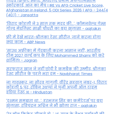
लाइव क्रिकेट स्कोर: आयरलैंड बनाम अफगानिस्तान
स्कोरकार्ड, आज का मैच | IRE Vs AFG Cricket Live Score,
Afghanistan in Ireland, 5 ODI Series, 2026 | AFG - 244/4
(40.1) - Jansatta
'विराट कोहली ने 3 साल तक मदद की...', कॉमनवेल्थ गेम्स
गोल्ड मेडलिस्ट साक्षी चौधरी का बड़ा खुलासा - aajtak.in
फ्री में देखें भारत-श्रीलंका टेस्ट सीरीज, जानें करना होगा
क्या काम - ABP News
'साउथ अफ्रीका में गेंदबाजी करना आसान नहीं', भारतीय
टीम 2027 वर्ल्‍ड कप के लिए Mohammed Shami को करे
शामिल! - Jagran
सरफराज खान ने नहीं छोड़ी है कमबैक की उम्मीद, श्रीलंका
टेस्ट सीरीज के पहले भरा दम - Navbharat Times
ना गावस्कर, ना सौरव गांगुली, वीरेंद्र सहवाग नंबर-1, विराट
कोहली 5 पर, रॉबिन उथप्पा ने चुनी अपनी ऑल टाइम
इंडिया टेस्ट XI - Hindustan
'दुश्मन समझता था...', हरभजन सिंह का कमेंटेटर्स पर बड़ा
खुलासा, रव‍िचंद्रन अश्विन ने भी खोला राज - aajtak.in