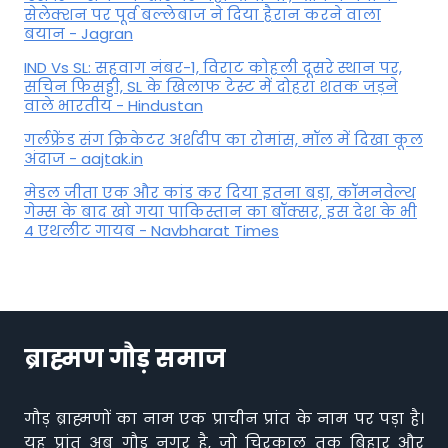
सेलेक्शन पर पूर्व बल्लेबाज ने दिया हैरान करने वाला
बयान - Jagran
IND Vs SL: सहवाग नंबर-1, विराट कोहली दूसरे स्थान पर,
सचिन फिसड्डी, SL के खिलाफ टेस्ट में दोहरा शतक जड़ने
वाले भारतीय - Hindustan
गर्लफ्रेंड संग क्रिकेटर अर्शदीप का रोमांस, मॉल में द‍िखा कूल
अंदाज - aajtak.in
मेडल जीता एक और कांड कर दिया इतना बड़ा, कॉमनवेल्थ
गेम्स के बाद खो गया पाकिस्तान का बॉक्सर, इस देश के भी
4 एथलीट गायब - Navbharat Times
ब्राह्मण गौड़ समाज
गौड़ ब्राह्मणों का नाम एक प्राचीन प्रांत के नाम पर पड़ा है।
यह प्रांत अब गौड़ नगर है, जो चिरकाल तक बिहार और