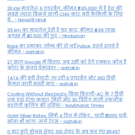
26 KM माइलेज, 6 एयरबैग...कीमत ₹8,85,000! ये है देश की
सबसे ज्यादा बिकने वाली CNG कार; बड़ी फैमिली के लिए
बे... - News18 Hindi
35 km का माइलेज देती है यह कार, कीमत ₹4.69 लाख;
अगस्त में ₹42,500 की छूट - Hindustan
Bajaj का धमाका, लॉन्च की दो नई Pulsar, इतने रुपये है
कीमत - aajtak.in
27 साल Google में बिताए, अब उसी को देंगे टक्कर! कौन हैं
कोटा के संजय घेमावत? - aajtak.in
TATA की बड़ी तैयारी, ला रही 6 एयरबैग और 360 डिग्री
कैमरा वाली सस्ती कार - aajtak.in
Cooling Without Electricity: बिना बिजली-AC के 7 डिग्री
तक ठंडा होगा कमरा, मिट्टी और 3D प्रिंटिंग वाली तकनीक
बदलेगी कूलिंग की दुनिया - Navbharat Times
Gold-Silver Rates: सिर्फ 4 दिन में रॉकेट... चांदी ₹12000 चढ़ी,
सोना भी भागा, जानें रेट्स - aajtak.in
11 बार बांटे बोनस शेयर, 100 शेयर के अब बन गए 86497