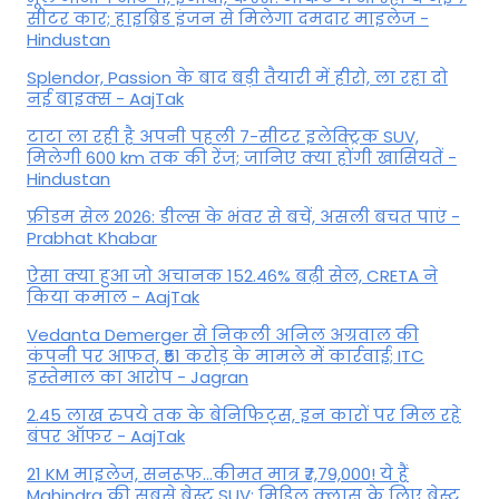
सीटर कार; हाइब्रिड इंजन से मिलेगा दमदार माइलेज -
Hindustan
Splendor, Passion के बाद बड़ी तैयारी में हीरो, ला रहा दो
नई बाइक्स - AajTak
टाटा ला रही है अपनी पहली 7-सीटर इलेक्ट्रिक SUV,
मिलेगी 600 km तक की रेंज; जानिए क्या होंगी खासियतें -
Hindustan
फ्रीडम सेल 2026: डील्स के भंवर से बचें, असली बचत पाएं -
Prabhat Khabar
ऐसा क्या हुआ जो अचानक 152.46% बढ़ी सेल, CRETA ने
किया कमाल - AajTak
Vedanta Demerger से निकली अनिल अग्रवाल की
कंपनी पर आफत, ₹51 करोड़ के मामले में कार्रवाई; ITC
इस्तेमाल का आरोप - Jagran
2.45 लाख रुपये तक के बेनिफिट्स, इन कारों पर मिल रहे
बंपर ऑफर - AajTak
21 KM माइलेज, सनरूफ...कीमत मात्र ₹7,79,000! ये हैं
Mahindra की सबसे बेस्ट SUV; मिडिल क्लास के लिए बेस्ट