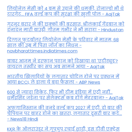
ल‍ियोनेल मेसी को 4 बम से उड़ाने की धमकी, रोनाल्डो भी थे
टारगेट... FIFA वर्ल्ड कप की सुरक्षा की खुली पोल - AajTak
गुरनूर बरार ने की छक्कों की बरसात, श्रीलंकाई गेंदबाज को
दनादन मारी बाउंड्री; गौतम गंभीर ने भी सराहा - Hindustan
दिग्गज फुटबॉलर लियोनेल मेसी के परिवार में मातम, 68
साल की उम्र में पिता जॉर्ज का निधन -
navbharattimes.indiatimes.com
बाबर आजम ने इरफान पठान को दिखाया था 'एटीट्यूड'?
वायरल तस्वीर का सच अब सामने आया - AajTak
भारतीय खिलाड़ियों के लगातार चोटिल होने पर एक्शन में
आया BCCI, ले डाला ये बड़ा फैसला - ABP News
600 से ज्यादा विकेट, फिर भी टीम इंडिया में एंट्री नहीं...
धर्मेंद्रसिंह जडेजा पर सेलेक्टर्स कब होंगे मेहरबान? - AajTak
अफगानिस्तान की वनडे वर्ल्ड कप 2027 में एंट्री, दो बार की
चैंपियन पर बाहर होने का खतरा, लगातार दूसरी बार कटे...
- News18 Hindi
KKR के ऑलराउंडर ने गुपचुप रचाई शादी, इस टीवी एक्ट्रेस