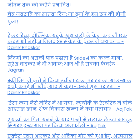
जीवन तक को करेंगे प्रभावित!
चैत्र नवरात्रि का सातवां दिन: मां दुर्गा के इस रूप की होगी
पूजा!
ट्रेलर रिव्यू: टॉक्सिक: बंदूकें खूब चलीं, लेकिन कहानी एक
कदम भी नहीं; 4 मिनट 38 सेकेंड के ट्रेलर में यश का ... -
Dainik Bhaskar
जिंदगी का असली पाठ पढ़ाता है Sridevi का कल्ट गाना,
सुरेश वाडकर ने दी आवाज; आज भी है सबका फेवरेट -
Jagran
स्क्रीनिंग में कुत्ते ने किया रवीना टंडन पर हमला: बाल-बाल
बचीं, कपड़े भी खींचे, बाद में कहा- उसने मुझ पर हम... -
Dainik Bhaskar
'ऐसा लगा जैसे मंदिर में आ गया', न्यूयॉर्क के रेस्टोरेंट में बोले
शाहरुख खान, शेफ विकास खन्ना ने क्या बताया? - AajTak
2 बच्चों का पिता बनने के बाद पत्नी से तलाक ले रहा मशहूर
सिंगर? इंस्टाग्राम पर किया अनफॉलो - AajTak
एक्ट्रेस स्वरा भास्कर और अविका गोर को हुआ डेंगू, अस्पताल