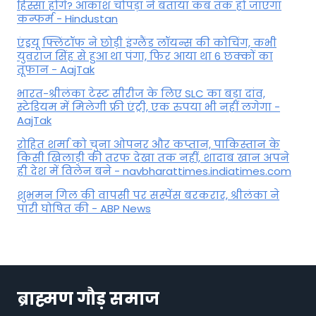
हिस्सा होंगे? आकाश चोपड़ा ने बताया कब तक हो जाएगा
कन्फर्म - Hindustan
एंड्रयू फ्लिंटॉफ ने छोड़ी इंग्लैंड लॉयन्स की कोच‍िंग, कभी
युवराज सिंह से हुआ था पंगा, फ‍िर आया था 6 छक्कों का
तूफान - AajTak
भारत-श्रीलंका टेस्ट सीरीज के लिए SLC का बड़ा दांव,
स्टेडियम में मिलेगी फ्री एंट्री, एक रुपया भी नहीं लगेगा -
AajTak
रोहित शर्मा को चुना ओपनर और कप्तान, पाकिस्तान के
किसी खिलाड़ी की तरफ देखा तक नहीं, शादाब खान अपने
ही देश में विलेन बने - navbharattimes.indiatimes.com
शुभमन गिल की वापसी पर सस्पेंस बरकरार, श्रीलंका ने
पारी घोषित की - ABP News
ब्राह्मण गौड़ समाज