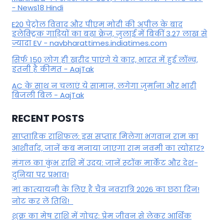
- News18 Hindi
E20 पेट्रोल विवाद और पीएम मोदी की अपील के बाद
इलेक्ट्रिक गाड़ियों का बढ़ा क्रेज, जुलाई में बिकीं 3.27 लाख से
ज्यादा EV - navbharattimes.indiatimes.com
सिर्फ 150 लोग ही खरीद पाएंगे ये कार, भारत में हुई लॉन्च,
इतनी है कीमत - AajTak
AC के साथ न चलाएं ये सामान, लगेगा जुर्माना और भारी
बिजली बिल - AajTak
RECENT POSTS
साप्ताहिक राशिफल: इस सप्ताह मिलेगा भगवान राम का
आशीर्वाद, जानें कब मनाया जाएगा राम नवमी का त्योहार?
मंगल का कुंभ राशि में उदय: जानें स्‍टॉक मार्केट और देश-
दुनिया पर प्रभाव!
मां कात्‍यायनी के लिए है चैत्र नवरात्रि 2026 का छठा दिन!
नोट कर लें तिथि!
शुक्र का मेष राशि में गोचर: प्रेम जीवन से लेकर आर्थिक