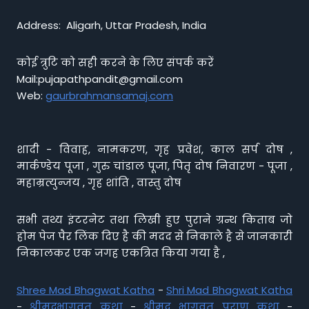
Address: Aligarh, Uttar Pradesh, India
कोई त्रुटि को सही करने के लिए संपर्क करें
Mail:pujapathpandit@gmail.com
Web:
gaurbrahmansamaj.com
शादी - विवाह, नामकरण, गृह प्रवेश, काल सर्प दोष ,
मार्कण्डेय पूजा , गुरु चांडाल पूजा, पितृ दोष निवारण - पूजा ,
महाम्रत्युन्जय , गृह शांति , वास्तु दोष
सभी तथ्य इंटरनेट तथा लिखी हुए पुराने ग्रन्थ किताब जो
होम पेज पैर लिंक दिए है की मदद से निकाले है से जानकारी
निकालकर एक जगह एकत्रित किया गया है ,
Shree Mad Bhagwat Katha
-
Shri Mad Bhagwat Katha
-
श्रीमद्भागवत कथा
-
श्रीमद भागवत पुराण कथा
-