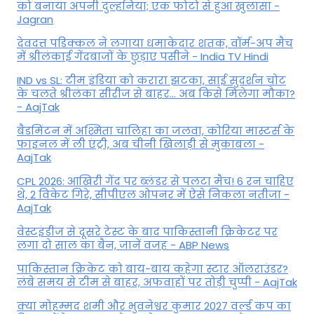
को बनाया अपनी दुल्हनिया; एक फोटो से हुआ खुलासा -
Jagran
देवदत्त पडिक्कल ने लगाया धमाकेदार शतक, वॉर्म-अप मैच
में श्रीलंकाई गेंदबाजों के छुड़ाए पसीने - India TV Hindi
IND vs SL: टीम इंड‍िया को करारा झटका, साई सुदर्शन चोट
के चलते श्रीलंका सीरीज से बाहर... अब किसे म‍िलेगा मौका?
- AajTak
बैडमिंटन में अश्मिता चालिहा का जलवा, कोरिया मास्टर्स के
फाइनल में ली एंट्री, अब चीनी खिलाड़ी से मुकाबला -
AajTak
CPL 2026: आखिरी गेंद पर ब्लंडर से पलटा मैच! 6 रन चाहिए
थे, 2 विकेट गिरे, सीपीएल ओपनर में ऐसे न‍िकला नतीजा -
AajTak
वेस्टइंडीज से दूसरे टेस्ट के बाद पाकिस्तानी क्रिकेटर पर
लगा दो साल का बैन, जानें वजह - ABP News
पाकिस्तान क्रिकेट को बाय-बाय कहेगा स्टार ऑलराउंडर?
लंबे समय से टीम से बाहर, अफवाहों पर तोड़ी चुप्पी - AajTak
क्या मोहम्मद शमी और भुवनेश्वर कुमार 2027 वर्ल्ड कप का