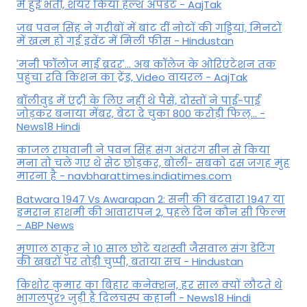
में हुईं भर्ती, शेयर किया हेल्थ अपडेट - AajTak
जब पवन सिंह ने गरीबों में बांट दीं नोटों की गड्डियां, मिनटों
में खत्म हो गई इवेंट में मिली फीस - Hindustan
'मनी फॉलोज माई ब्रदर'... अब कॉलेज के ओरिएंटेशन तक
पहुंचा रवि किशन का ट्रेंड, Video वायरल - AajTak
बॉलीवुड में एंट्री के लिए नहीं थे पैसे, दोस्तों ने पाई-पाई
जोड़कर बनाया मेंबर, बेटा दे चुका 800 करोड़ी फिल्... -
News18 Hindi
काजल राघवानी ने पवन सिंह संग अंतरंग सीन से किया
मना तो चले गए थे सेट छोड़कर, बोलीं- सबको दस जगह मुंह
मारना है - navbharattimes.indiatimes.com
Batwara 1947 Vs Awarapan 2: सनी की बंटवारा 1947 या
इमरान हाशमी की आवारापन 2, पहले दिन कौन सी फिल्म
- ABP News
मृणाल ठाकुर ने 10 साल छोटे यशस्वी जैसवाल संग डेटिंग
की खबरों पर तोड़ी चुप्पी, बताया सच - Hindustan
किशोर कुमार का बिहार कनेक्शन, हर साल क्यों लौटते थे
भागलपुर? जुड़ी है दिलचस्प कहानी - News18 Hindi