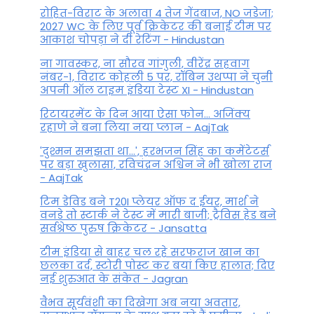
रोहित-विराट के अलावा 4 तेज गेंदबाज, NO जडेजा;
2027 WC के लिए पूर्व क्रिकेटर की बनाई टीम पर
आकाश चोपड़ा ने दी रेटिंग - Hindustan
ना गावस्कर, ना सौरव गांगुली, वीरेंद्र सहवाग
नंबर-1, विराट कोहली 5 पर, रॉबिन उथप्पा ने चुनी
अपनी ऑल टाइम इंडिया टेस्ट XI - Hindustan
रिटायरमेंट के दिन आया ऐसा फोन... अजिंक्य
रहाणे ने बना लिया नया प्लान - AajTak
'दुश्मन समझता था...', हरभजन सिंह का कमेंटेटर्स
पर बड़ा खुलासा, रव‍िचंद्रन अश्विन ने भी खोला राज
- AajTak
टिम डेविड बने T20I प्लेयर ऑफ द ईयर, मार्श ने
वनडे तो स्टार्क ने टेस्ट में मारी बाजी; ट्रैविस हेड बने
सर्वश्रेष्ठ पुरुष क्रिकेटर - Jansatta
टीम इंडिया से बाहर चल रहे सरफराज खान का
छलका दर्द, स्टोरी पोस्ट कर बयां किए हालात; दिए
नई शुरुआत के संकेत - Jagran
वैभव सूर्यवंशी का दिखेगा अब नया अवतार,