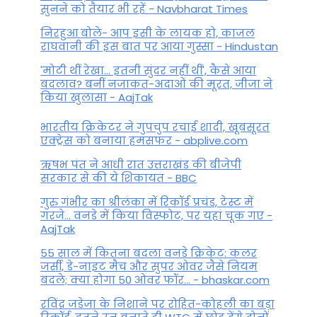
सुनने को तैयार भी रहें - Navbharat Times
निरहुआ बोले- आप इसी के लायक हो, काजल
राघवानी की इस बात पर आया गुस्सा - Hindustan
'मोटी थीं रेखा... इतनी सुंदर नहीं थीं', कैसे आया
बदलाव? बनीं नजाकत-अदाओं की मूरत, जीजा ने
किया खुलासा - AajTak
भारतीय क्रिकेटर ने गुपचुप रचाई शादी, खूबसूरत
एक्ट्रेस को बनाया हमसफर - abplive.com
ऋषभ पंत ने आधी रात उत्तराखंड की बीजेपी
सरकार से की ये शिकायत - BBC
गुरु गंभीर का श्रीलंका में र‍िकॉर्ड प्रचंड, टेस्ट में
गरजे... वनडे में किया व‍िस्फोट, पर यहां चूक गए -
AajTak
55 साल में कितना बदला वनडे क्रिकेट: कलर
जर्सी, डे-नाइट मैच और सुपर ओवर जैसे नियम
बदले; क्या होगा 50 ओवर फॉर... - bhaskar.com
रविंद्र जडेजा के निशाने पर रोहित-कोहली का बड़ा