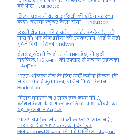
रिकॉर्ड, इतने रन बनाते ही WTC में छोड़ देंगे दोनों
को पीछे - Jansatta
शिखर धवन ने वैभव सूर्यवंशी की बैटिंग पर क्या
कहा? बताया फ्यूचर कैसा होगा - Hindustan
लक्ष्मी शेखावत की सक्‍सेस स्‍टोरी: पहले मौत को
मात दी! अब टीम इंडिया की उपकप्तान, भाई ने नहीं
टूटने दिया हौसला - ndtv.in
वैभव सूर्यवंशी के दोस्त ने TNPL डेब्यू में लूटी
महफिल, 146 KMPH की रफ्तार से मचाया तहलका
- AajTak
भारत-श्रीलंका मैच के लिए नहीं लगेगा टिकट, फ्री
में देख सकेंगे मुकाबला; बोर्ड ने किया ऐलान -
Hindustan
'विराट कोहली ने 3 साल तक मदद की...',
कॉमनवेल्थ गेम्स गोल्ड मेडलिस्ट साक्षी चौधरी का
बड़ा खुलासा - AajTak
'साउथ अफ्रीका में गेंदबाजी करना आसान नहीं',
भारतीय टीम 2027 वर्ल्‍ड कप के लिए
Mohammed Shami को करे शामिल! - Jagran