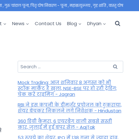
 गुरु चांडाल पूजा, पितृ दोष निवारण - पूजा , महाम्रत्युन्जय , गृह शांति , वास्तु दोष
t
News
Contact Us
Blog
Dhyan
Search
for:
Mock Trading: आज शनिवार 8 अगस्त को भी
स्टॉक मार्केट है खुला, NSE-BSE पर हो रही ट्रेडिंग;
चेक करें टाइमिंग - Jagran
RBI ने इस कंपनी के डीमर्जर प्रपोजल को ठुकराया,
शेयर बेचकर निकलने लगे निवेशक - Hindustan
360 डिग्री कैमरा, 6 एयरबैग वाली सबसे सस्ती
कार, जुलाई में हुई बंपर सेल - AajTak
े
53 रुपये का शेयर, IPO में 138 गुना से ज्यादा दांव,