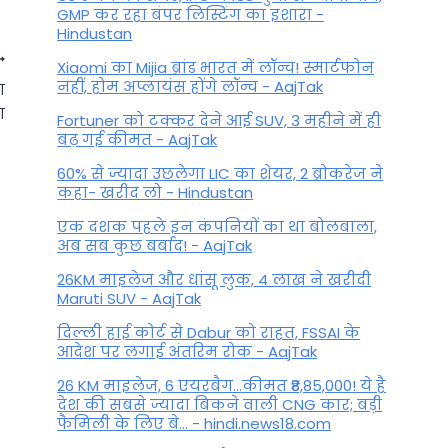
GMP कर रहा बंपर लिस्टिंग का इशारा -
Hindustan
Xiaomi का Mijia ब्रांड भारत में लॉन्च! स्मार्टफोन
नहीं, होम अप्लायंस होंगे लॉन्च - AajTak
ा
ा
Fortuner को टक्कर देने आई SUV, 3 महीने में ही
बढ़ गई कीमत - AajTak
60% से ज्यादा उछलेगा LIC का शेयर, 2 ब्रोकरेज ने
कहा- खरीद लो - Hindustan
एक दशक पहले इन कंपनियों का था बोलबाला,
अब सब कुछ बर्बाद! - AajTak
26KM माइलेज और धांसू लुक, 4 लाख ने खरीदी
Maruti SUV - AajTak
Aaj Ka Panchang: दिन बुधवार,
दिल्ली हाई कोर्ट से Dabur को राहत, FSSAI के
आदेश पर लगाई अंतरिम रोक - AajTak
जानिए आज के शुभ मुहूर्त
26 KM माइलेज, 6 एयरबैग...कीमत ₹8,85,000! ये है
By
September 3, 2025
देश की सबसे ज्यादा बिकने वाली CNG कार; बड़ी
फैमिली के लिए बे... - hindi.news18.com