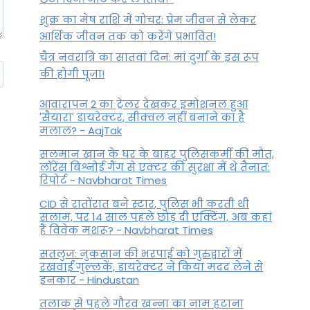
शुक्र का मेष राशि में गोचर: प्रेम जीवन से लेकर
आर्थिक जीवन तक को करेंगे प्रभावित!
चैत्र नवरात्रि का सातवां दिन: मां दुर्गा के इस रूप
की होगी पूजा!
आवारापन 2 का ट्रेलर देखकर इमोशनल हुआ
'सैयारा' डायरेक्टर, सीक्वल नहीं बनाने का है
मलाल? - AajTak
सलमान खान के घर के बाहर पुलिसकर्मी की मौत,
लॉरेंस बिश्नोई गैंग से एक्टर की सुरक्षा में थे तैनात:
रिपोर्ट - Navbharat Times
CID से रातोंरात बने स्टार, पुलिस भी करती थी
सलाम, पर 14 साल पहले छोड़ दी एक्टिंग, अब कहां
हैं विवेक मशरू? - Navbharat Times
सतलुज: नुकसान की भरपाई को गुरुद्वारों में
रखवाईं गुल्लकें, डायरेक्टर ने किया मदद लेने से
इनकार - Hindustan
तलाक से पहले गौरव खन्ना का नाम हटाना