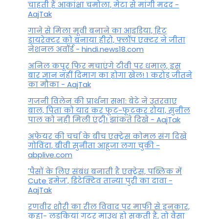
चाहती हैं आकांक्षा चमोला, मेटा से मांगी मदद -
AajTak
गाने से मिला मूवी बनाने का आइडिया, हिट
डायरेक्टर को बनाया हीरो, फ्लॉप एक्टर ने जीता
नेशनल अवॉर्ड - hindi.news18.com
अनिल कपूर फिर मचाएंगे टीवी पर धमाल, इस
बार ज्ञान नहीं दिमाग का होगा खेल! 1 करोड़ जीतने
का मौका - AajTak
गजनी विलेन की प्रार्थना सभा: बेटे ने उतरवाए
बाल, पिता को याद कर फूट-फूटकर रोया, सुनील
पाल को नही मिली एंट्री! झांकते दिखे - AajTak
अफेयर की चर्चा के बीच एक्ट्रेस कोमल संग दिखे
गोविंदा, बीवी सुनीता आहूजा लगा चुकी -
abplive.com
'पैसों के लिए संबंध बनाती है एक्ट्रेस, पब्लिक में
Cute इमेज', डिटेक्टिव तान्या पुरी का दावा -
AajTak
रणवीर शौरी का रील विवाद पर माफी से इनकार,
कहा- लड़कियां गटर माउथ हो सकती हैं, तो वैसा