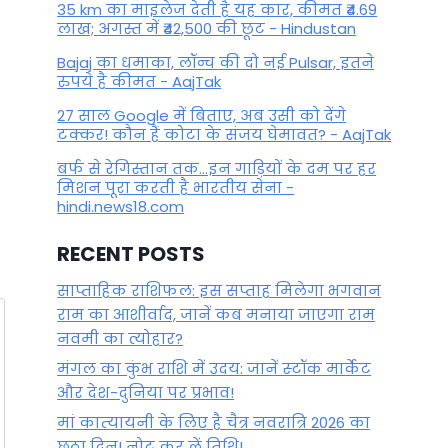
35 km का माइलेज देती है यह कार, कीमत ₹4.69
लाख; अगस्त में ₹42,500 की छूट - Hindustan
Bajaj का धमाका, लॉन्च की दो नई Pulsar, इतने
रुपये है कीमत - AajTak
27 साल Google में बिताए, अब उसी को देंगे
टक्कर! कौन हैं कोटा के संजय घेमावत? - AajTak
बर्फ से रेगिस्तान तक...इन गाड़ियों के दम पर हर
मिशन पूरा करती है भारतीय सेना -
hindi.news18.com
RECENT POSTS
साप्ताहिक राशिफल: इस सप्ताह मिलेगा भगवान
राम का आशीर्वाद, जानें कब मनाया जाएगा राम
नवमी का त्योहार?
मंगल का कुंभ राशि में उदय: जानें स्‍टॉक मार्केट
और देश-दुनिया पर प्रभाव!
मां कात्‍यायनी के लिए है चैत्र नवरात्रि 2026 का
छठा दिन! नोट कर लें तिथि!