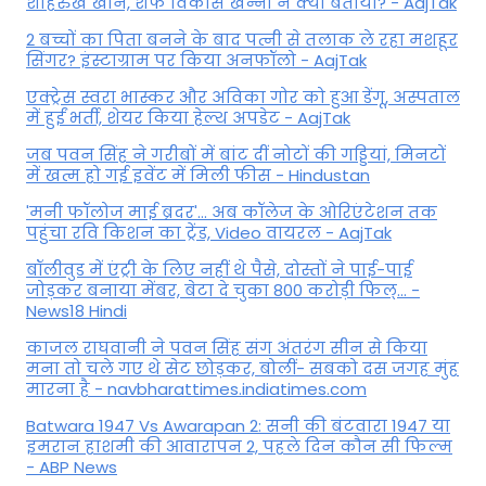
शाहरुख खान, शेफ विकास खन्ना ने क्या बताया? - AajTak
2 बच्चों का पिता बनने के बाद पत्नी से तलाक ले रहा मशहूर
सिंगर? इंस्टाग्राम पर किया अनफॉलो - AajTak
एक्ट्रेस स्वरा भास्कर और अविका गोर को हुआ डेंगू, अस्पताल
में हुईं भर्ती, शेयर किया हेल्थ अपडेट - AajTak
जब पवन सिंह ने गरीबों में बांट दीं नोटों की गड्डियां, मिनटों
में खत्म हो गई इवेंट में मिली फीस - Hindustan
'मनी फॉलोज माई ब्रदर'... अब कॉलेज के ओरिएंटेशन तक
पहुंचा रवि किशन का ट्रेंड, Video वायरल - AajTak
बॉलीवुड में एंट्री के लिए नहीं थे पैसे, दोस्तों ने पाई-पाई
जोड़कर बनाया मेंबर, बेटा दे चुका 800 करोड़ी फिल्... -
News18 Hindi
काजल राघवानी ने पवन सिंह संग अंतरंग सीन से किया
मना तो चले गए थे सेट छोड़कर, बोलीं- सबको दस जगह मुंह
मारना है - navbharattimes.indiatimes.com
Batwara 1947 Vs Awarapan 2: सनी की बंटवारा 1947 या
इमरान हाशमी की आवारापन 2, पहले दिन कौन सी फिल्म
- ABP News