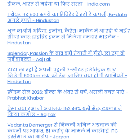
डीजल, भारत से महंगा या फिर सस्ता - India.com
1 शेयर पर 500 रुपये का डिविडेंड दे रही है कंपनी, Ex-date
अगले हफ्ते - Hindustan
भूल जाओगे अर्टिगा, इनोवा, कैरेंस! मार्केट में आ रही ये नई 7
सीटर कार; हाइब्रिड इंजन से मिलेगा दमदार माइलेज -
Hindustan
Splendor, Passion के बाद बड़ी तैयारी में हीरो, ला रहा दो
नई बाइक्स - AajTak
टाटा ला रही है अपनी पहली 7-सीटर इलेक्ट्रिक SUV,
मिलेगी 600 km तक की रेंज; जानिए क्या होंगी खासियतें -
Hindustan
फ्रीडम सेल 2026: डील्स के भंवर से बचें, असली बचत पाएं -
Prabhat Khabar
ऐसा क्या हुआ जो अचानक 152.46% बढ़ी सेल, CRETA ने
किया कमाल - AajTak
Vedanta Demerger से निकली अनिल अग्रवाल की
कंपनी पर आफत, ₹51 करोड़ के मामले में कार्रवाई; ITC
इस्तेमाल का आरोप - Jagran