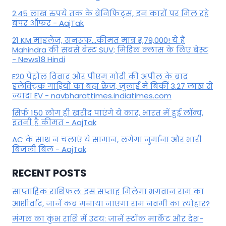
2.45 लाख रुपये तक के बेनिफिट्स, इन कारों पर मिल रहे
बंपर ऑफर - AajTak
21 KM माइलेज, सनरूफ...कीमत मात्र ₹7,79,000! ये हैं
Mahindra की सबसे बेस्ट SUV; मिडिल क्लास के लिए बेस्ट
- News18 Hindi
E20 पेट्रोल विवाद और पीएम मोदी की अपील के बाद
इलेक्ट्रिक गाड़ियों का बढ़ा क्रेज, जुलाई में बिकीं 3.27 लाख से
ज्यादा EV - navbharattimes.indiatimes.com
सिर्फ 150 लोग ही खरीद पाएंगे ये कार, भारत में हुई लॉन्च,
इतनी है कीमत - AajTak
AC के साथ न चलाएं ये सामान, लगेगा जुर्माना और भारी
बिजली बिल - AajTak
RECENT POSTS
साप्ताहिक राशिफल: इस सप्ताह मिलेगा भगवान राम का
आशीर्वाद, जानें कब मनाया जाएगा राम नवमी का त्योहार?
मंगल का कुंभ राशि में उदय: जानें स्‍टॉक मार्केट और देश-