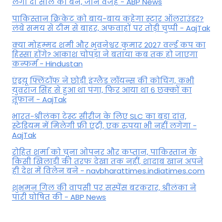
लगा दो साल का बैन, जानें वजह - ABP News
पाकिस्तान क्रिकेट को बाय-बाय कहेगा स्टार ऑलराउंडर?
लंबे समय से टीम से बाहर, अफवाहों पर तोड़ी चुप्पी - AajTak
क्या मोहम्मद शमी और भुवनेश्वर कुमार 2027 वर्ल्ड कप का
हिस्सा होंगे? आकाश चोपड़ा ने बताया कब तक हो जाएगा
कन्फर्म - Hindustan
एंड्रयू फ्लिंटॉफ ने छोड़ी इंग्लैंड लॉयन्स की कोच‍िंग, कभी
युवराज सिंह से हुआ था पंगा, फ‍िर आया था 6 छक्कों का
तूफान - AajTak
भारत-श्रीलंका टेस्ट सीरीज के लिए SLC का बड़ा दांव,
स्टेडियम में मिलेगी फ्री एंट्री, एक रुपया भी नहीं लगेगा -
AajTak
रोहित शर्मा को चुना ओपनर और कप्तान, पाकिस्तान के
किसी खिलाड़ी की तरफ देखा तक नहीं, शादाब खान अपने
ही देश में विलेन बने - navbharattimes.indiatimes.com
शुभमन गिल की वापसी पर सस्पेंस बरकरार, श्रीलंका ने
पारी घोषित की - ABP News