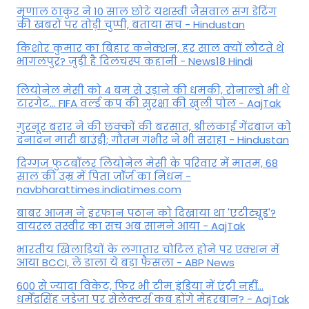
मृणाल ठाकुर ने 10 साल छोटे यशस्वी जैसवाल संग डेटिंग
की खबरों पर तोड़ी चुप्पी, बताया सच - Hindustan
किशोर कुमार का बिहार कनेक्शन, हर साल क्यों लौटते थे
भागलपुर? जुड़ी है दिलचस्प कहानी - News18 Hindi
ल‍ियोनेल मेसी को 4 बम से उड़ाने की धमकी, रोनाल्डो भी थे
टारगेट... FIFA वर्ल्ड कप की सुरक्षा की खुली पोल - AajTak
गुरनूर बरार ने की छक्कों की बरसात, श्रीलंकाई गेंदबाज को
दनादन मारी बाउंड्री; गौतम गंभीर ने भी सराहा - Hindustan
दिग्गज फुटबॉलर लियोनेल मेसी के परिवार में मातम, 68
साल की उम्र में पिता जॉर्ज का निधन -
navbharattimes.indiatimes.com
बाबर आजम ने इरफान पठान को दिखाया था 'एटीट्यूड'?
वायरल तस्वीर का सच अब सामने आया - AajTak
भारतीय खिलाड़ियों के लगातार चोटिल होने पर एक्शन में
आया BCCI, ले डाला ये बड़ा फैसला - ABP News
600 से ज्यादा विकेट, फिर भी टीम इंडिया में एंट्री नहीं...
धर्मेंद्रसिंह जडेजा पर सेलेक्टर्स कब होंगे मेहरबान? - AajTak