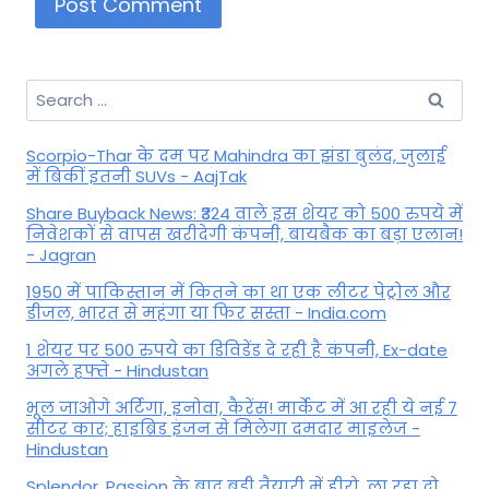
Search
for:
Scorpio-Thar के दम पर Mahindra का झंडा बुलंद, जुलाई
में बिकीं इतनी SUVs - AajTak
Share Buyback News: ₹324 वाले इस शेयर को 500 रुपये में
निवेशकों से वापस खरीदेगी कंपनी, बायबैक का बड़ा एलान!
- Jagran
1950 में पाकिस्तान में कितने का था एक लीटर पेट्रोल और
डीजल, भारत से महंगा या फिर सस्ता - India.com
1 शेयर पर 500 रुपये का डिविडेंड दे रही है कंपनी, Ex-date
अगले हफ्ते - Hindustan
भूल जाओगे अर्टिगा, इनोवा, कैरेंस! मार्केट में आ रही ये नई 7
सीटर कार; हाइब्रिड इंजन से मिलेगा दमदार माइलेज -
Hindustan
Splendor, Passion के बाद बड़ी तैयारी में हीरो, ला रहा दो