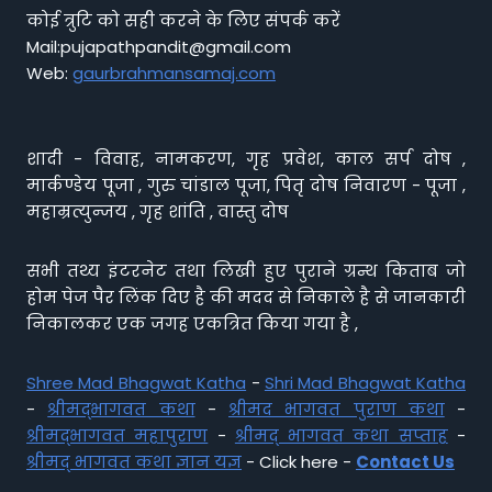
कोई त्रुटि को सही करने के लिए संपर्क करें
Mail:pujapathpandit@gmail.com
Web:
gaurbrahmansamaj.com
शादी - विवाह, नामकरण, गृह प्रवेश, काल सर्प दोष ,
मार्कण्डेय पूजा , गुरु चांडाल पूजा, पितृ दोष निवारण - पूजा ,
महाम्रत्युन्जय , गृह शांति , वास्तु दोष
सभी तथ्य इंटरनेट तथा लिखी हुए पुराने ग्रन्थ किताब जो
होम पेज पैर लिंक दिए है की मदद से निकाले है से जानकारी
निकालकर एक जगह एकत्रित किया गया है ,
Shree Mad Bhagwat Katha
-
Shri Mad Bhagwat Katha
-
श्रीमद्भागवत कथा
-
श्रीमद भागवत पुराण कथा
-
श्रीमद्भागवत महापुराण
-
श्रीमद् भागवत कथा सप्ताह
-
श्रीमद् भागवत कथा ज्ञान यज्ञ
- Click here -
Contact Us