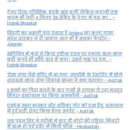
ट्रेलर रिव्यू: टॉक्सिक: बंदूकें खूब चलीं, लेकिन कहानी एक
कदम भी नहीं; 4 मिनट 38 सेकेंड के ट्रेलर में यश का ... -
Dainik Bhaskar
जिंदगी का असली पाठ पढ़ाता है Sridevi का कल्ट गाना,
सुरेश वाडकर ने दी आवाज; आज भी है सबका फेवरेट -
Jagran
स्क्रीनिंग में कुत्ते ने किया रवीना टंडन पर हमला: बाल-बाल
बचीं, कपड़े भी खींचे, बाद में कहा- उसने मुझ पर हम... -
Dainik Bhaskar
'ऐसा लगा जैसे मंदिर में आ गया', न्यूयॉर्क के रेस्टोरेंट में बोले
शाहरुख खान, शेफ विकास खन्ना ने क्या बताया? - AajTak
2 बच्चों का पिता बनने के बाद पत्नी से तलाक ले रहा मशहूर
सिंगर? इंस्टाग्राम पर किया अनफॉलो - AajTak
एक्ट्रेस स्वरा भास्कर और अविका गोर को हुआ डेंगू, अस्पताल
में हुईं भर्ती, शेयर किया हेल्थ अपडेट - AajTak
जब पवन सिंह ने गरीबों में बांट दीं नोटों की गड्डियां, मिनटों
में खत्म हो गई इवेंट में मिली फीस - Hindustan