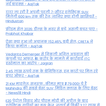
नई बाइक्स - AajTak
टाटा ला रही है अपनी पहली 7-सीटर इलेक्ट्रिक SUV,
मिलेगी 600 km तक की रेंज; जानिए क्या होंगी खासियतें -
Hindustan
फ्रीडम सेल 2026: डील्स के भंवर से बचें, असली बचत पाएं -
Prabhat Khabar
ऐसा क्या हुआ जो अचानक 152.46% बढ़ी सेल, CRETA ने
किया कमाल - AajTak
Vedanta Demerger से निकली अनिल अग्रवाल की
कंपनी पर आफत, ₹51 करोड़ के मामले में कार्रवाई; ITC
इस्तेमाल का आरोप - Jagran
2.45 लाख रुपये तक के बेनिफिट्स, इन कारों पर मिल रहे
बंपर ऑफर - AajTak
21 KM माइलेज, सनरूफ...कीमत मात्र ₹7,79,000! ये हैं
Mahindra की सबसे बेस्ट SUV; मिडिल क्लास के लिए बेस्ट
- News18 Hindi
E20 पेट्रोल विवाद और पीएम मोदी की अपील के बाद
इलेक्ट्रिक गाड़ियों का बढ़ा क्रेज, जुलाई में बिकीं 3.27 लाख से