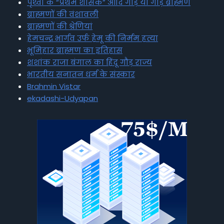
पृथ्वी के “प्रथम शासक” आदि गौड़ या गौड़ ब्राह्मण
ब्राह्मणों की वंशावली
ब्राह्मणों की श्रेणियां
हेमचन्द्र भार्गव उर्फ हेमू की निर्मम हत्या
भूमिहार ब्राह्मण का इतिहास
शशांक राजा बंगाल का हिंदू गौड़ राज्य
भारतीय सनातन धर्म के संस्कार
Brahmin Vistar
ekadashi-Udyapan