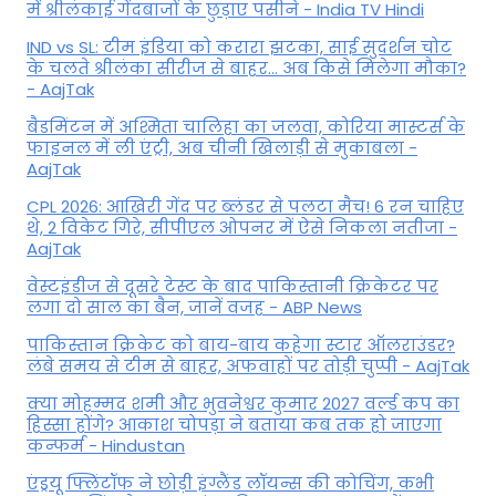
में श्रीलंकाई गेंदबाजों के छुड़ाए पसीने - India TV Hindi
IND vs SL: टीम इंड‍िया को करारा झटका, साई सुदर्शन चोट
के चलते श्रीलंका सीरीज से बाहर... अब किसे म‍िलेगा मौका?
- AajTak
बैडमिंटन में अश्मिता चालिहा का जलवा, कोरिया मास्टर्स के
फाइनल में ली एंट्री, अब चीनी खिलाड़ी से मुकाबला -
AajTak
CPL 2026: आखिरी गेंद पर ब्लंडर से पलटा मैच! 6 रन चाहिए
थे, 2 विकेट गिरे, सीपीएल ओपनर में ऐसे न‍िकला नतीजा -
AajTak
वेस्टइंडीज से दूसरे टेस्ट के बाद पाकिस्तानी क्रिकेटर पर
लगा दो साल का बैन, जानें वजह - ABP News
पाकिस्तान क्रिकेट को बाय-बाय कहेगा स्टार ऑलराउंडर?
लंबे समय से टीम से बाहर, अफवाहों पर तोड़ी चुप्पी - AajTak
क्या मोहम्मद शमी और भुवनेश्वर कुमार 2027 वर्ल्ड कप का
हिस्सा होंगे? आकाश चोपड़ा ने बताया कब तक हो जाएगा
कन्फर्म - Hindustan
एंड्रयू फ्लिंटॉफ ने छोड़ी इंग्लैंड लॉयन्स की कोच‍िंग, कभी