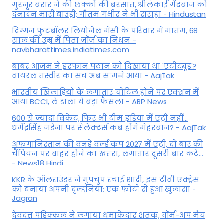
गुरनूर बरार ने की छक्कों की बरसात, श्रीलंकाई गेंदबाज को
दनादन मारी बाउंड्री; गौतम गंभीर ने भी सराहा - Hindustan
दिग्गज फुटबॉलर लियोनेल मेसी के परिवार में मातम, 68
साल की उम्र में पिता जॉर्ज का निधन -
navbharattimes.indiatimes.com
बाबर आजम ने इरफान पठान को दिखाया था 'एटीट्यूड'?
वायरल तस्वीर का सच अब सामने आया - AajTak
भारतीय खिलाड़ियों के लगातार चोटिल होने पर एक्शन में
आया BCCI, ले डाला ये बड़ा फैसला - ABP News
600 से ज्यादा विकेट, फिर भी टीम इंडिया में एंट्री नहीं...
धर्मेंद्रसिंह जडेजा पर सेलेक्टर्स कब होंगे मेहरबान? - AajTak
अफगानिस्तान की वनडे वर्ल्ड कप 2027 में एंट्री, दो बार की
चैंपियन पर बाहर होने का खतरा, लगातार दूसरी बार कटे...
- News18 Hindi
KKR के ऑलराउंडर ने गुपचुप रचाई शादी, इस टीवी एक्ट्रेस
को बनाया अपनी दुल्हनिया; एक फोटो से हुआ खुलासा -
Jagran
देवदत्त पडिक्कल ने लगाया धमाकेदार शतक, वॉर्म-अप मैच