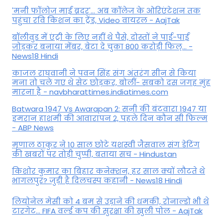
'मनी फॉलोज माई ब्रदर'... अब कॉलेज के ओरिएंटेशन तक
पहुंचा रवि किशन का ट्रेंड, Video वायरल - AajTak
बॉलीवुड में एंट्री के लिए नहीं थे पैसे, दोस्तों ने पाई-पाई
जोड़कर बनाया मेंबर, बेटा दे चुका 800 करोड़ी फिल्... -
News18 Hindi
काजल राघवानी ने पवन सिंह संग अंतरंग सीन से किया
मना तो चले गए थे सेट छोड़कर, बोलीं- सबको दस जगह मुंह
मारना है - navbharattimes.indiatimes.com
Batwara 1947 Vs Awarapan 2: सनी की बंटवारा 1947 या
इमरान हाशमी की आवारापन 2, पहले दिन कौन सी फिल्म
- ABP News
मृणाल ठाकुर ने 10 साल छोटे यशस्वी जैसवाल संग डेटिंग
की खबरों पर तोड़ी चुप्पी, बताया सच - Hindustan
किशोर कुमार का बिहार कनेक्शन, हर साल क्यों लौटते थे
भागलपुर? जुड़ी है दिलचस्प कहानी - News18 Hindi
ल‍ियोनेल मेसी को 4 बम से उड़ाने की धमकी, रोनाल्डो भी थे
टारगेट... FIFA वर्ल्ड कप की सुरक्षा की खुली पोल - AajTak