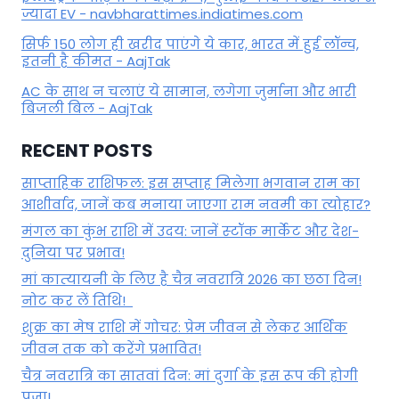
ज्यादा EV - navbharattimes.indiatimes.com
सिर्फ 150 लोग ही खरीद पाएंगे ये कार, भारत में हुई लॉन्च,
इतनी है कीमत - AajTak
AC के साथ न चलाएं ये सामान, लगेगा जुर्माना और भारी
बिजली बिल - AajTak
RECENT POSTS
साप्ताहिक राशिफल: इस सप्ताह मिलेगा भगवान राम का
आशीर्वाद, जानें कब मनाया जाएगा राम नवमी का त्योहार?
मंगल का कुंभ राशि में उदय: जानें स्‍टॉक मार्केट और देश-
दुनिया पर प्रभाव!
मां कात्‍यायनी के लिए है चैत्र नवरात्रि 2026 का छठा दिन!
नोट कर लें तिथि!
शुक्र का मेष राशि में गोचर: प्रेम जीवन से लेकर आर्थिक
जीवन तक को करेंगे प्रभावित!
चैत्र नवरात्रि का सातवां दिन: मां दुर्गा के इस रूप की होगी
पूजा!