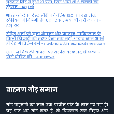
युवराज सिंह से हुआ था पंगा, फ‍िर आया था 6 छक्कों का
तूफान - AajTak
भारत-श्रीलंका टेस्ट सीरीज के लिए SLC का बड़ा दांव,
स्टेडियम में मिलेगी फ्री एंट्री, एक रुपया भी नहीं लगेगा -
AajTak
रोहित शर्मा को चुना ओपनर और कप्तान, पाकिस्तान के
किसी खिलाड़ी की तरफ देखा तक नहीं, शादाब खान अपने
ही देश में विलेन बने - navbharattimes.indiatimes.com
शुभमन गिल की वापसी पर सस्पेंस बरकरार, श्रीलंका ने
पारी घोषित की - ABP News
ब्राह्मण गौड़ समाज
गौड़ ब्राह्मणों का नाम एक प्राचीन प्रांत के नाम पर पड़ा है।
यह प्रांत अब गौड़ नगर है, जो चिरकाल तक बिहार और