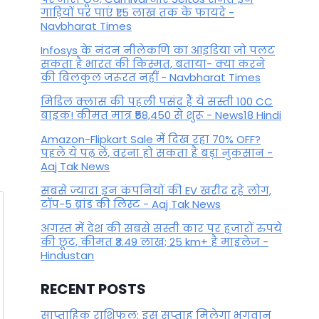
गाड़ियों पर पाएं ₹1.5 लाख तक के फायदे -
Navbharat Times
Infosys के नंदन नीलेकणि का आइडिया जो पलट
सकता है भारत की किस्मत, बताया- क्या करने
की बिलकुल जरूरत नहीं - Navbharat Times
मिडिल क्लास की पहली पसंद हैं ये सस्ती 100 CC
बाइक! कीमत मात्र ₹58,450 से शुरू - News18 Hindi
Amazon-Flipkart Sale में दिख रहा 70% OFF?
पहले ये पढ़ लें, वरना हो सकता है बड़ा नुकसान -
Aaj Tak News
सबसे ज्यादा इन कंपनियों की EV खरीद रहे लोग,
टॉप-5 ब्रांड की लिस्ट - Aaj Tak News
अगस्त में देश की सबसे सस्ती कार पर हजारों रुपये
की छूट, कीमत ₹3.49 लाख; 25 km+ है माइलेज -
Hindustan
RECENT POSTS
साप्ताहिक राशिफल: इस सप्ताह मिलेगा भगवान