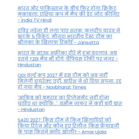
भारत और पाकिस्तान के बीच फिर होगा क्रिकेट
मुकाबला, एशिया कप में मैच की डेट नोट कीजिए
- India TV Hindi
रविंद्र जडेजा ही लगा पाए शतक, कुलदीप यादव ने
झटके 5 विकेट, मौजूदा भारतीय टेस्ट टीम का
श्रीलंका के खिलाफ रिकॉर्ड - Jansatta
भारत के साउथ अफ्रीका दौरे में हुआ बदलाव, अब
इतने T20I मैच भी होंगे; चैंपियंस ट्रॉफी पर नजर -
Hindustan
ODI वर्ल्ड कप 2027 में इस टीम को अब नहीं
मिलेगी डायरेक्ट एंट्री, बारिश ने धो दिया सपना, रद्द
हो गया मैच - Navbharat Times
'आकिब को बुमराह का रिप्लेसमेंट नहीं होना
चाहिए था क्योंकि...', वसीम जाफर ने कही बड़ी बात
- Hindustan
SA20 2027: किस टीम ने किन खिलाड़ियों को
किया रिटेन और कौन हुए रिलीज; किस फ्रेंचाइजी
के पास कितने स्लॉट खाली? - Amar Ujala