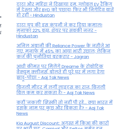
टाटा और महिंद्रा ने दिखाया दम, ग्लोबल EV रैंकिंग
में टेस्ला और BYD को पछाड़ा; फिर भी निगेटिव बातें
हो रहीं - Hindustan
टाटा ग्रुप की इस कंपनी ने कर दिया कमाल!
न
मुनाफा 22% बढ़ा, शेयर पर सबकी नजर -
थ
Hindustan
अनिल अंबानी की Reliance Power के नतीजे आ
गए, मुनाफे में 45% का आया भारी उछाल; लेकिन
कर्ज की चुनौतियां बरकरार - Jagran
आधी कीमत पर मिलेंगे Dreame के रोबोटिक
वैक्यूम क्लीनर्स, बोलते ही पूरे घर में लगा देगा
झाड़ू-पोछा - Aaj Tak News
बिजली मीटर में लगीं लाइट्स का राज़, बिजली
बिल कम कर सकता है! - Aaj Tak News
Aaj Ka Vrishabh Rashifal: कई
सुनहरे अवसर आज मिलेंगे
कहीं 'नकली' व्हिस्की तो नहीं पी रहे... क्या भारत में
इसके नाम पर कुछ और बिकता है? - Aaj Tak
News
By
August 12, 2025
Kia August Discount: अगस्त में किआ की कारों
पर भारी छूट, Carnival और Seltos समेत इन