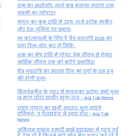
राम का आशीर्वाद, जानें कब मनाया जाएगा राम
नवमी का त्योहार?
मंगल का कुंभ राशि में उदय: जानें स्‍टॉक मार्केट
और देश-दुनिया पर प्रभाव!
मां कात्‍यायनी के लिए है चैत्र नवरात्रि 2026 का
छठा दिन! नोट कर लें तिथि!
शुक्र का मेष राशि में गोचर: प्रेम जीवन से लेकर
आर्थिक जीवन तक को करेंगे प्रभावित!
चैत्र नवरात्रि का सातवां दिन: मां दुर्गा के इस रूप
की होगी पूजा!
बिजनेसमैन के प्यार में मलाइका अरोड़ा, क्यों चुना
19 साल छोटा साथी? खुला राज - Aaj Tak News
राघव जुयाल का खूनी अवतार, भूल जाएंगे
एनिमल, 'द पैराडाइज' ने उड़ाए होश - Aaj Tak
News
अमिताभ बच्चन: हमारी आंखें वृद्दावस्था में पहुंच गई
हैं, देख रहे हैं कितने सारे लोग मेरा श्रृंगार कर रहे हैं