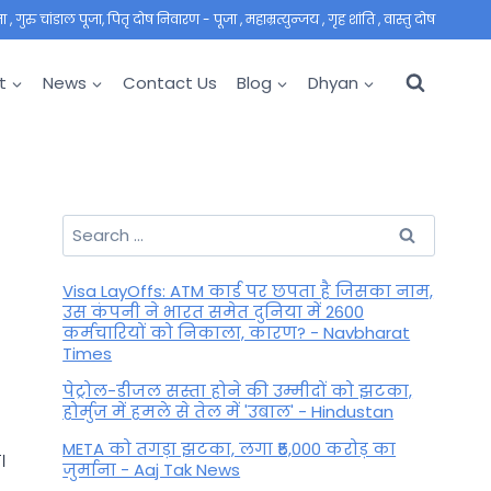
 गुरु चांडाल पूजा, पितृ दोष निवारण - पूजा , महाम्रत्युन्जय , गृह शांति , वास्तु दोष
t
News
Contact Us
Blog
Dhyan
Search
for:
Visa LayOffs: ATM कार्ड पर छपता है जिसका नाम,
उस कंपनी ने भारत समेत दुनिया में 2600
कर्मचारियों को निकाला, कारण? - Navbharat
Times
पेट्रोल-डीजल सस्ता होने की उम्मीदों को झटका,
होर्मुज में हमले से तेल में 'उबाल' - Hindustan
META को तगड़ा झटका, लगा ₹5,000 करोड़ का
।
जुर्माना - Aaj Tak News