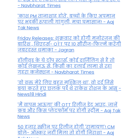
- Navbharat Times
'काश PM तानाशाह होते', बच्चों के किए अपमान
पर भड़कीं रुपाली गांगुली, मचा घमासान! - Aaj
Tak News
Friday Releases: शुक्रवार को होगी मनोरंजन की
बारिश , थिएटर्स- OTT पर 10 सीरीज-फिल्में करेंगी
जबरदस्त धमाका - Jagran
हॉलीवुड के ये टॉप स्टार्स, कोई दार्जिलिंग से हैं तो
कोई लखनऊ से, किसी का दलाई लामा से रहा
गहरा कनेक्शन - Navbharat Times
'वो वक्त मेरे लिए बहुत मुश्किल था', वो दर्द जिसे
बयां करते हुए छलक पड़े थे राकेश रोशन के आंसू -
News18 Hindi
'मैं वापस आऊंगा' की OTT रिलीज डेट आउट, जानें
कब और किस प्लेटफॉर्म पर होगी स्ट्रीम - Aaj Tak
News
50 हजार स्क्रीन पर रिलीज होगी 'रामायण'! CM
बोले- ऑस्कर नहीं मिला तो होगी निराशा - Aaj