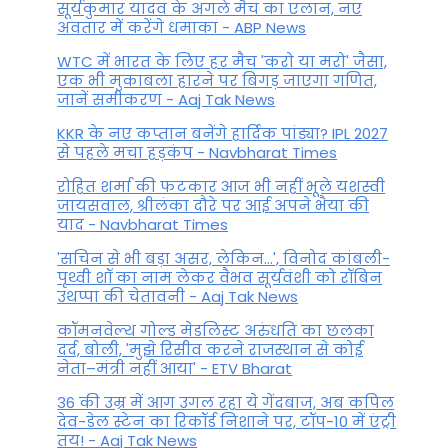
सूर्यकुमार यादव के अगले मैच का एलान, नए
अवतार में करेंगे धमाका - ABP News
WTC में भारत के लिए हर मैच 'करो या मरो' जैसा,
एक भी मुकाबला हारने पर बिगड़ जाएगा गण‍ित,
जानें समीकरण - Aaj Tak News
KKR के नए कप्तान बनेंगे हार्दिक पांड्या? IPL 2027
से पहले मचा हड़कंप - Navbharat Times
रोहित शर्मा की फटकार आज भी नहीं भूले यशस्वी
जायसवाल, श्रीलंका दौरे पर आई अपने भैया की
याद - Navbharat Times
'सचिन से भी बड़ा असर, लेकिन...', व‍िनोद कांबली-
पृथ्वी शॉ का नाम लेकर वैभव सूर्यवंशी को रॉबिन
उथप्पा की चेतावनी - Aaj Tak News
कॉमनवेल्थ गोल्ड मे​डलिस्ट अरुंधति का छलका
दर्द, बोली, 'मुझे रिसीव करने राजस्थान से कोई
नेता–मंत्री नहीं आया' - ETV Bharat
36 की उम्र में आग उगल रहा ये गेंदबाज, अब कपिल
देव-डेल स्टेन का रिकॉर्ड निशाने पर, टॉप-10 में एंट्री
तय! - Aaj Tak News