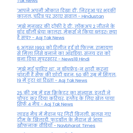
Tak News
'आपने अपनी औकात दिखा दी', निरहुआ पर भड़कीं
काजल, चरित्र पर उठाए सवाल - Hindustan
'मुझे मुनव्वर की ट्रॉफी दे दी', लॉकअप 2 जीतने के
बाद बोलीं श्रेया कालरा, मेकर्स ने किया ब्लंडर! क्या
है सच? - Aaj Tak News
6 अगस्त 1993 को रिलीज हुई वो फिल्म, रामायण
से मिला जिसे बनाने का आइडिया, संजय दत्त को
बना दिया सुपरस्टार - News18 Hindi
'मुझे मर्द चाहिए था', न बॉयफ्रेंड-न शादी करना
चाहती हैं सैफ की छोटी बहन, 50 की उम्र में सिंगल,
19 में टूटा था रिश्ता - Aaj Tak News
25 की उम्र में इस क्रिकेटर का संन्यास, इंजरी ने
चौपट कर दिया करियर, इंग्लैंड के लिए खेल पाया
सिर्फ 4 मैच - Aaj Tak News
लाइव मैच में मैदान पर गिरी बिजली, झुलस गए
टीम के खिलाड़ी, फुटबॉल के मैदान से आया
खौफनाक वीडियो - Navbharat Times