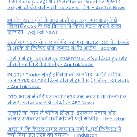
11 साल बाद टूट रही शादी? तलाक की खबरों पर गुस्साई
एक्ट्रेस, दी चेतावनी- लीगल एक्शन होगा - Aaj Tak News
IPL मैच खत्म होने के बाद सारी रात कहां गायब रहते थे
खिलाड़ी? CSK के पूर्व दिग्गज ने किया हैरान करने वाला
खुलासा - Aaj Tak News
वर्ल्ड कप 2027 के नए फॉर्मेट पर मचा बवाल, ICC के फैसले
से भड़के दो क्रिकेट बोर्ड; लगाए गंभीर आरोप - Jagran
गेमिंग से होंगे मालामाल! KRAFTON ने लॉन्च किया टूर्नामेंट,
जीतने पर मिलेंगे ₹2 करोड़ - Aaj Tak News
IPL 2027 Trade: मुंबई इंडियंस को अलविदा कहेंगे हार्दिक
पंड्या? KKR या CSK किस टीम में होगी एंट्री! मिल गया जवाब
- Aaj Tak News
OTD: भारत ने बोर्ड पर लगाए 664 रन, नंबर 8 के बल्लेबाज
ने जड़ा शतक बन गया रिकॉर्ड - ABP News
'तुम्हारे मां-बाप ने चीटिंग सिखाई', इरफान पठान और
कुमार संगकारा को क्यों मांगनी पड़ी माफी? - Hindustan
अच्छा है कि केएल राहुल कप्तान नहीं हैं…पूर्व क्रिकेटर ने
क्यों दिया इस तरह का बयान? - Hindustan