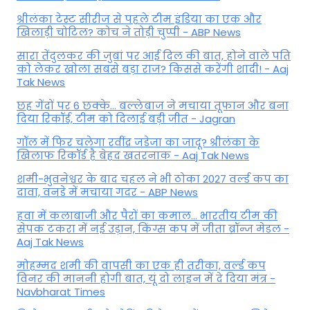
श्रीलंका टेस्ट सीरीज से पहले टीम इंडिया का एक और
खिलाड़ी चोटिल? कोच ने तोड़ी चुप्पी - ABP News
सारा तेंदुलकर की जुबां पर आई दिल की बात, होने वाले पति
को लेकर खोला सबसे बड़ा राज? किससे करेंगी शादी! - Aaj
Tak News
छह गेंदों पर 6 छक्के... बल्लेबाज ने मचाया तूफान और बना
दिया रिकॉर्ड, टीम को दिलाई बड़ी जीत - Jagran
गॉल में फिर चलेगा रवींद्र जडेजा का जादू? श्रीलंका के
खिलाफ रिकॉर्ड है बेहद खतरनाक - Aaj Tak News
शमी-भुवनेश्वर के बाद चहल ने भी ठोका 2027 वर्ल्ड कप का
दावा, वनडे में मचाया गदर - ABP News
हवा में कलाबाजी और पैरों का कमाल... भारतीय टीम की
सेपक टकरा में नई उड़ान, किंग्स कप में जीता ब्रॉन्ज मेडल -
Aaj Tak News
मोहम्मद शमी की वापसी का एक ही तरीका, वर्ल्ड कप
विनर की माननी होगी बात, यूं दो लाइन में दे दिया मंत्र -
Navbharat Times