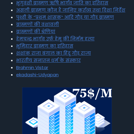
भृगुवंशी ब्राह्मण ऋषि भार्गव जाति का इतिहास
असली ब्राह्मण कौन है जानिए कर्तव्य तथा दिशा निर्देश
पृथ्वी के “प्रथम शासक” आदि गौड़ या गौड़ ब्राह्मण
ब्राह्मणों की वंशावली
ब्राह्मणों की श्रेणियां
हेमचन्द्र भार्गव उर्फ हेमू की निर्मम हत्या
भूमिहार ब्राह्मण का इतिहास
शशांक राजा बंगाल का हिंदू गौड़ राज्य
भारतीय सनातन धर्म के संस्कार
Brahmin Vistar
ekadashi-Udyapan