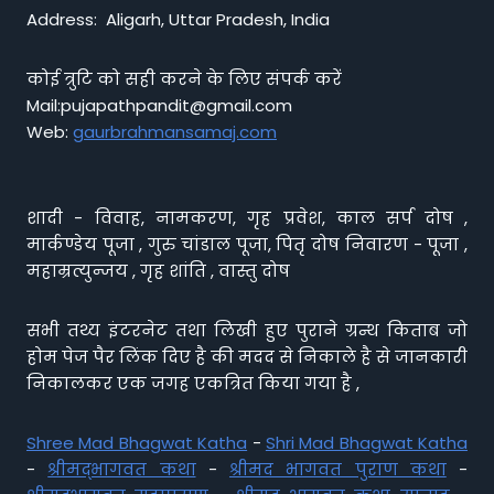
Address: Aligarh, Uttar Pradesh, India
कोई त्रुटि को सही करने के लिए संपर्क करें
Mail:pujapathpandit@gmail.com
Web:
gaurbrahmansamaj.com
शादी - विवाह, नामकरण, गृह प्रवेश, काल सर्प दोष ,
मार्कण्डेय पूजा , गुरु चांडाल पूजा, पितृ दोष निवारण - पूजा ,
महाम्रत्युन्जय , गृह शांति , वास्तु दोष
सभी तथ्य इंटरनेट तथा लिखी हुए पुराने ग्रन्थ किताब जो
होम पेज पैर लिंक दिए है की मदद से निकाले है से जानकारी
निकालकर एक जगह एकत्रित किया गया है ,
Shree Mad Bhagwat Katha
-
Shri Mad Bhagwat Katha
-
श्रीमद्भागवत कथा
-
श्रीमद भागवत पुराण कथा
-