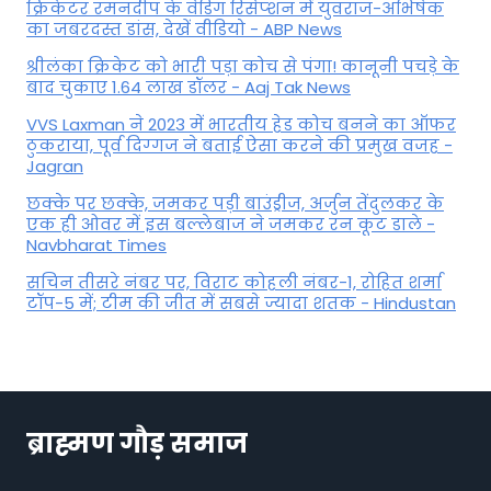
क्रिकेटर रमनदीप के वेडिंग रिसेप्शन में युवराज-अभिषेक
का जबरदस्त डांस, देखें वीडियो - ABP News
श्रीलंका क्रिकेट को भारी पड़ा कोच से पंगा! कानूनी पचड़े के
बाद चुकाए 1.64 लाख डॉलर - Aaj Tak News
VVS Laxman ने 2023 में भारतीय हेड कोच बनने का ऑफर
ठुकराया, पूर्व दिग्‍गज ने बताई ऐसा करने की प्रमुख वजह -
Jagran
छक्के पर छक्के, जमकर पड़ी बाउंड्रीज, अर्जुन तेंदुलकर के
एक ही ओवर में इस बल्लेबाज ने जमकर रन कूट डाले -
Navbharat Times
सचिन तीसरे नंबर पर, विराट कोहली नंबर-1, रोहित शर्मा
टॉप-5 में; टीम की जीत में सबसे ज्यादा शतक - Hindustan
ब्राह्मण गौड़ समाज