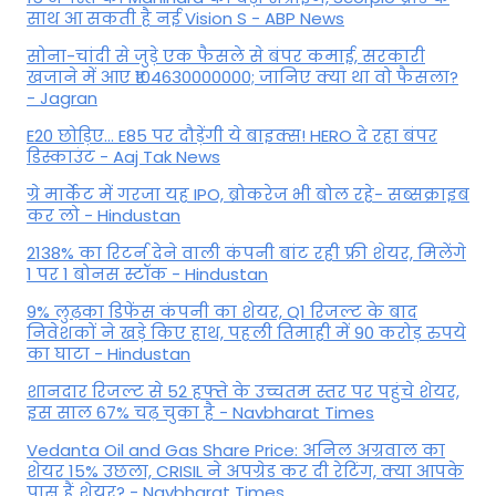
साथ आ सकती है नई Vision S - ABP News
सोना-चांदी से जुड़े एक फैसले से बंपर कमाई, सरकारी
खजाने में आए ₹104630000000; जानिए क्या था वो फैसला?
- Jagran
E20 छोड़िए... E85 पर दौड़ेंगी ये बाइक्स! HERO दे रहा बंपर
डिस्काउंट - Aaj Tak News
ग्रे मार्केट में गरजा यह IPO, ब्रोकरेज भी बोल रहे- सब्सक्राइब
कर लो - Hindustan
2138% का रिटर्न देने वाली कंपनी बांट रही फ्री शेयर, मिलेंगे
1 पर 1 बोनस स्टॉक - Hindustan
9% लुढ़का डिफेंस कंपनी का शेयर, Q1 रिजल्ट के बाद
निवेशकों ने खड़े किए हाथ, पहली तिमाही में 90 करोड़ रुपये
का घाटा - Hindustan
शानदार रिजल्ट से 52 हफ्ते के उच्चतम स्तर पर पहुंचे शेयर,
इस साल 67% चढ़ चुका है - Navbharat Times
Vedanta Oil and Gas Share Price: अनिल अग्रवाल का
शेयर 15% उछला, CRISIL ने अपग्रेड कर दी रेटिंग, क्या आपके
पास हैं शेयर? - Navbharat Times