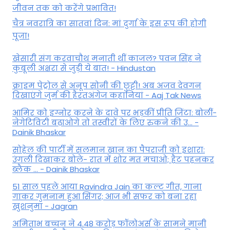
जीवन तक को करेंगे प्रभावित!
चैत्र नवरात्रि का सातवां दिन: मां दुर्गा के इस रूप की होगी
पूजा!
खेसारी संग करवाचौथ मनाती थीं काजल? पवन सिंह ने
कुबूली अक्षरा से जुड़ी ये बात! - Hindustan
क्राइम पेट्रोल से अनूप सोनी की छुट्टी! अब अजव देवगन
दिखाएंगे जुर्म की हैरतअंगेज कहानियां - Aaj Tak News
आमिर को इग्नोर करने के दावे पर भड़कीं प्रीति जिंटा: बोलीं-
नेगेटिविटी बढ़ाओगे तो तस्वीरों के लिए रुकने की उ... -
Dainik Bhaskar
सोहेल की पार्टी में सलमान खान का पैपराजी को इशारा:
उंगली दिखाकर बोले- रात में शोर मत मचाओ; हैट पहनकर
ब्लैक ... - Dainik Bhaskar
51 साल पहले आया Ravindra Jain का कल्ट गीत, गाना
गाकर गुमनाम हुआ सिंगर; आज भी सफर को बना रहा
खुशनुमा - Jagran
अमिताभ बच्चन ने 4.48 करोड़ फॉलोअर्स के सामने मानी