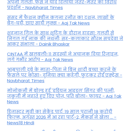
अपनी गलती, फैंस ने याद दिलाया जंतर-मंतर का विरोध
प्रदर्शन - Navbharat Times
संसद में फैशन क्वीन कंगना रनौत का टशन, लाखों के
बैग-घड़ी, छाए साड़ी लुक्स - Aaj Tak News
शहनाज गिल के साथ शूटिंग के दौरान हादसा: गलती से
निगल गईं नाक की नथनी; सह-कलाकार सौरभ सचदेवा ने
आकर संभाला - Dainik Bhaskar
CINTAA में खलबली! 11 सदस्यों ने अचानक दिया रिजाइन,
लगे गंभीर आरोप - Aaj Tak News
आम्रपाली दुबे के माता-पिता ने बिन शादी बच्चा करने के
फैसले पर कोसा- दुनिया क्या कहेगी, फूटकर रोईं एक्ट्रेस -
Navbharat Times
मोनोकनी में बोल्ड हुई 'इंडियन आइडल' सिंगर की पत्नी,
जकूजी में नहाते हुए दिए पोज, पति बोला- फायर - Aaj Tak
News
डिजास्टर मूवी का सेकेंड पार्ट: 19 साल पुरानी 18 करोड़ी
फिल्म, अगस्त 2026 में आ रहा पार्ट-2, मेकर्स ने खेला ... -
News18 Hindi