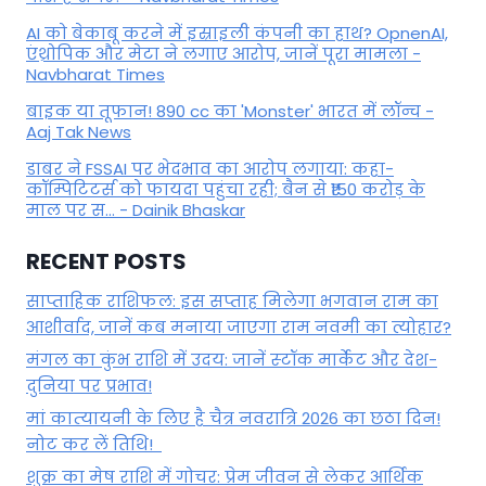
AI को बेकाबू करने में इस्राइली कंपनी का हाथ? OpnenAI,
एंथ्रोपिक और मेटा ने लगाए आरोप, जानें पूरा मामला -
Navbharat Times
बाइक या तूफान! 890 cc का 'Monster' भारत में लॉन्च -
Aaj Tak News
डाबर ने FSSAI पर भेदभाव का आरोप लगाया: कहा-
कॉम्पिटिटर्स को फायदा पहुंचा रही; बैन से ₹150 करोड़ के
माल पर स... - Dainik Bhaskar
RECENT POSTS
साप्ताहिक राशिफल: इस सप्ताह मिलेगा भगवान राम का
आशीर्वाद, जानें कब मनाया जाएगा राम नवमी का त्योहार?
मंगल का कुंभ राशि में उदय: जानें स्‍टॉक मार्केट और देश-
दुनिया पर प्रभाव!
मां कात्‍यायनी के लिए है चैत्र नवरात्रि 2026 का छठा दिन!
नोट कर लें तिथि!
शुक्र का मेष राशि में गोचर: प्रेम जीवन से लेकर आर्थिक