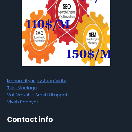
Mahamrityunjay Jaap Vidhi
Tulsi Marriage
Vat Vraksh - Srasti Utappati
Vivah Padhyati
Contact info