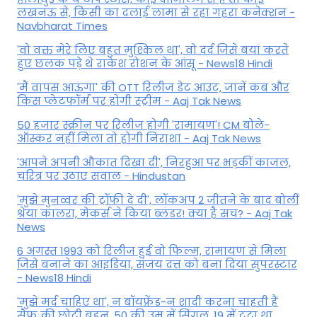
लखनऊ से, किसी का दलाई लामा से रहा गहरा कनेक्शन -
Navbharat Times
'वो वक्त मेरे लिए बहुत मुश्किल था', वो दर्द जिसे बयां करते
हुए छलक पड़े थे राकेश रोशन के आंसू - News18 Hindi
'मैं वापस आऊंगा' की OTT रिलीज डेट आउट, जानें कब और
किस प्लेटफॉर्म पर होगी स्ट्रीम - Aaj Tak News
50 हजार स्क्रीन पर रिलीज होगी 'रामायण'! CM बोले-
ऑस्कर नहीं मिला तो होगी निराशा - Aaj Tak News
'आपने अपनी औकात दिखा दी', निरहुआ पर भड़कीं काजल,
चरित्र पर उठाए सवाल - Hindustan
'मुझे मुनव्वर की ट्रॉफी दे दी', लॉकअप 2 जीतने के बाद बोलीं
श्रेया कालरा, मेकर्स ने किया ब्लंडर! क्या है सच? - Aaj Tak
News
6 अगस्त 1993 को रिलीज हुई वो फिल्म, रामायण से मिला
जिसे बनाने का आइडिया, संजय दत्त को बना दिया सुपरस्टार
- News18 Hindi
'मुझे मर्द चाहिए था', न बॉयफ्रेंड-न शादी करना चाहती हैं
सैफ की छोटी बहन, 50 की उम्र में सिंगल, 19 में टूटा था