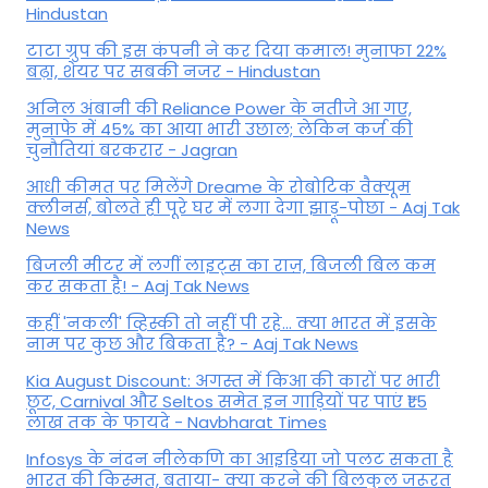
Hindustan
टाटा ग्रुप की इस कंपनी ने कर दिया कमाल! मुनाफा 22%
बढ़ा, शेयर पर सबकी नजर - Hindustan
अनिल अंबानी की Reliance Power के नतीजे आ गए,
मुनाफे में 45% का आया भारी उछाल; लेकिन कर्ज की
चुनौतियां बरकरार - Jagran
आधी कीमत पर मिलेंगे Dreame के रोबोटिक वैक्यूम
क्लीनर्स, बोलते ही पूरे घर में लगा देगा झाड़ू-पोछा - Aaj Tak
News
बिजली मीटर में लगीं लाइट्स का राज़, बिजली बिल कम
कर सकता है! - Aaj Tak News
कहीं 'नकली' व्हिस्की तो नहीं पी रहे... क्या भारत में इसके
नाम पर कुछ और बिकता है? - Aaj Tak News
Kia August Discount: अगस्त में किआ की कारों पर भारी
छूट, Carnival और Seltos समेत इन गाड़ियों पर पाएं ₹1.5
लाख तक के फायदे - Navbharat Times
Infosys के नंदन नीलेकणि का आइडिया जो पलट सकता है
भारत की किस्मत, बताया- क्या करने की बिलकुल जरूरत