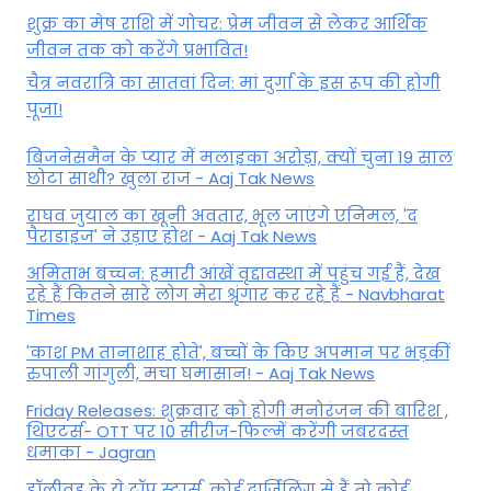
शुक्र का मेष राशि में गोचर: प्रेम जीवन से लेकर आर्थिक
जीवन तक को करेंगे प्रभावित!
चैत्र नवरात्रि का सातवां दिन: मां दुर्गा के इस रूप की होगी
पूजा!
बिजनेसमैन के प्यार में मलाइका अरोड़ा, क्यों चुना 19 साल
छोटा साथी? खुला राज - Aaj Tak News
राघव जुयाल का खूनी अवतार, भूल जाएंगे एनिमल, 'द
पैराडाइज' ने उड़ाए होश - Aaj Tak News
अमिताभ बच्चन: हमारी आंखें वृद्दावस्था में पहुंच गई हैं, देख
रहे हैं कितने सारे लोग मेरा श्रृंगार कर रहे हैं - Navbharat
Times
'काश PM तानाशाह होते', बच्चों के किए अपमान पर भड़कीं
रुपाली गांगुली, मचा घमासान! - Aaj Tak News
Friday Releases: शुक्रवार को होगी मनोरंजन की बारिश ,
थिएटर्स- OTT पर 10 सीरीज-फिल्में करेंगी जबरदस्त
धमाका - Jagran
हॉलीवुड के ये टॉप स्टार्स, कोई दार्जिलिंग से हैं तो कोई