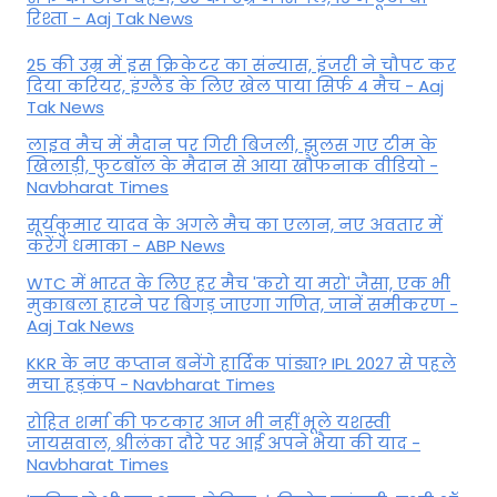
रिश्ता - Aaj Tak News
25 की उम्र में इस क्रिकेटर का संन्यास, इंजरी ने चौपट कर
दिया करियर, इंग्लैंड के लिए खेल पाया सिर्फ 4 मैच - Aaj
Tak News
लाइव मैच में मैदान पर गिरी बिजली, झुलस गए टीम के
खिलाड़ी, फुटबॉल के मैदान से आया खौफनाक वीडियो -
Navbharat Times
सूर्यकुमार यादव के अगले मैच का एलान, नए अवतार में
करेंगे धमाका - ABP News
WTC में भारत के लिए हर मैच 'करो या मरो' जैसा, एक भी
मुकाबला हारने पर बिगड़ जाएगा गण‍ित, जानें समीकरण -
Aaj Tak News
KKR के नए कप्तान बनेंगे हार्दिक पांड्या? IPL 2027 से पहले
मचा हड़कंप - Navbharat Times
रोहित शर्मा की फटकार आज भी नहीं भूले यशस्वी
जायसवाल, श्रीलंका दौरे पर आई अपने भैया की याद -
Navbharat Times