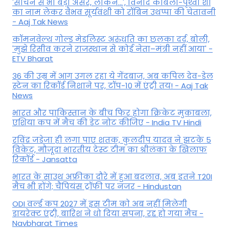
'सचिन से भी बड़ा असर, लेकिन...', व‍िनोद कांबली-पृथ्वी शॉ
का नाम लेकर वैभव सूर्यवंशी को रॉबिन उथप्पा की चेतावनी
- Aaj Tak News
कॉमनवेल्थ गोल्ड मे​डलिस्ट अरुंधति का छलका दर्द, बोली,
'मुझे रिसीव करने राजस्थान से कोई नेता–मंत्री नहीं आया' -
ETV Bharat
36 की उम्र में आग उगल रहा ये गेंदबाज, अब कपिल देव-डेल
स्टेन का रिकॉर्ड निशाने पर, टॉप-10 में एंट्री तय! - Aaj Tak
News
भारत और पाकिस्तान के बीच फिर होगा क्रिकेट मुकाबला,
एशिया कप में मैच की डेट नोट कीजिए - India TV Hindi
रविंद्र जडेजा ही लगा पाए शतक, कुलदीप यादव ने झटके 5
विकेट, मौजूदा भारतीय टेस्ट टीम का श्रीलंका के खिलाफ
रिकॉर्ड - Jansatta
भारत के साउथ अफ्रीका दौरे में हुआ बदलाव, अब इतने T20I
मैच भी होंगे; चैंपियंस ट्रॉफी पर नजर - Hindustan
ODI वर्ल्ड कप 2027 में इस टीम को अब नहीं मिलेगी
डायरेक्ट एंट्री, बारिश ने धो दिया सपना, रद्द हो गया मैच -
Navbharat Times