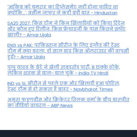
'आकिब को बुमराह का रिप्लेसमेंट नहीं होना चाहिए था
क्योंकि...', वसीम जाफर ने कही बड़ी बात - Hindustan
SA20 2027: किस टीम ने किन खिलाड़ियों को किया रिटेन
और कौन हुए रिलीज; किस फ्रेंचाइजी के पास कितने स्लॉट
खाली? - Amar Ujala
ENG vs PAK: पाकिस्तान सीरीज के लिए इंग्लैंड की टेस्ट
टीम में क्या बदला, दो साल बाद किस ऑलराउंडर की वापसी
हुई? - Amar Ujala
पप्पू यादव के बेटे ने खेली ताबड़तोड़ पारी, 8 छक्के ठोके,
लेकिन शतक से बाल- बाल चूके - India TV Hindi
IND vs SL सीरीज से पहले एक और खिलाड़ी हुआ चोटिल,
टेस्ट टीम से हो सकता है बाहर - Navbharat Times
अमृता फडणवीस और क्रिकेटर तिलक वर्मा के बीच बातचीत
का वीडियो वायरल - ABP News