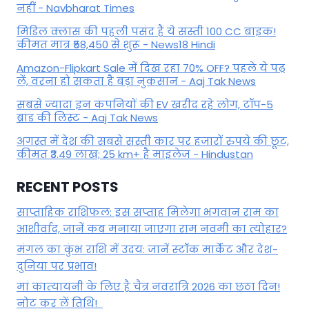
नहीं - Navbharat Times
मिडिल क्लास की पहली पसंद हैं ये सस्ती 100 CC बाइक!
कीमत मात्र ₹58,450 से शुरू - News18 Hindi
Amazon-Flipkart Sale में दिख रहा 70% OFF? पहले ये पढ़
लें, वरना हो सकता है बड़ा नुकसान - Aaj Tak News
सबसे ज्यादा इन कंपनियों की EV खरीद रहे लोग, टॉप-5
ब्रांड की लिस्ट - Aaj Tak News
अगस्त में देश की सबसे सस्ती कार पर हजारों रुपये की छूट,
कीमत ₹3.49 लाख; 25 km+ है माइलेज - Hindustan
RECENT POSTS
साप्ताहिक राशिफल: इस सप्ताह मिलेगा भगवान राम का
आशीर्वाद, जानें कब मनाया जाएगा राम नवमी का त्योहार?
मंगल का कुंभ राशि में उदय: जानें स्‍टॉक मार्केट और देश-
दुनिया पर प्रभाव!
मां कात्‍यायनी के लिए है चैत्र नवरात्रि 2026 का छठा दिन!
नोट कर लें तिथि!