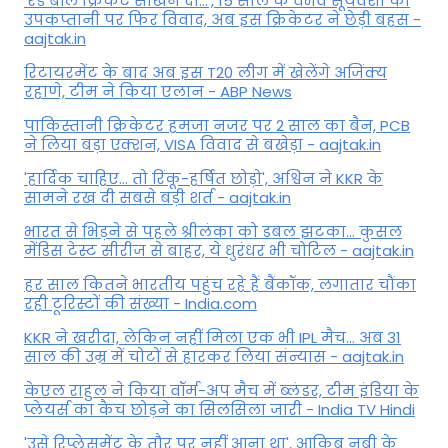
'रेड बॉल क्रिकेट सीखने दो...', 15 साल के वैभव सूर्यवंशी की
उपकप्तानी पर फ‍िर व‍िवाद, अब इस क्रिकेटर ने छेड़ी बहस -
aajtak.in
रिटायरमेंट के बाद अब इस T20 लीग में खेलेंगे अजिंक्य
रहाणे, टीम ने किया एलान - ABP News
पाकिस्तानी क्रिकेटर हमजा नजर पर 2 साल का बैन, PCB
ने ल‍िया बड़ा एक्शन, VISA व‍िवाद से बखेड़ा - aajtak.in
'हार्दिक चाहिए... तो रिंकू-हर्षित छोड़ो', अश्विन ने KKR के
सामने रख दी सबसे बड़ी शर्त - aajtak.in
भारत से भिड़ने से पहले श्रीलंका को डबल झटका... कुसल
मेंडिस टेस्ट सीरीज से बाहर, ये धुरंधर भी चोटिल - aajtak.in
हर साल कितने भारतीय पहुंच रहे हैं बैंकॉक, लगातार चौंका
रही टूरिस्टों की संख्या - India.com
KKR ने खरीदा, लेकिन नहीं मिला एक भी IPL मैच... अब 31
साल की उम्र में चोटों से हारकर लिया संन्यास - aajtak.in
केएल राहुल ने किया वॉर्म-अप मैच में ब्लंडर, टीम इंडिया के
प्लेयर्स का कैच छोड़ने का सिलसिला जारी - India TV Hindi
'उसे रिप्लेसमेंट के तौर पर नहीं आना था', आकिब नबी के