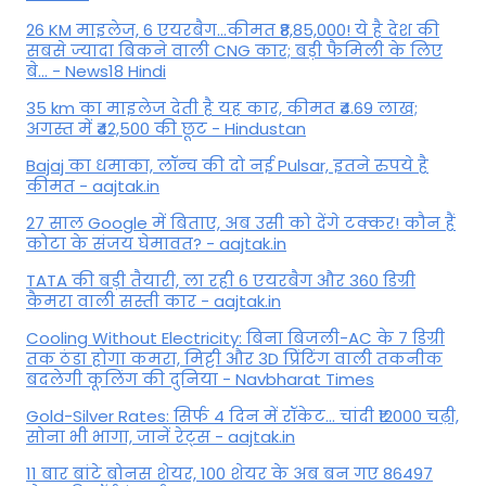
26 KM माइलेज, 6 एयरबैग...कीमत ₹8,85,000! ये है देश की
सबसे ज्यादा बिकने वाली CNG कार; बड़ी फैमिली के लिए
बे... - News18 Hindi
35 km का माइलेज देती है यह कार, कीमत ₹4.69 लाख;
अगस्त में ₹42,500 की छूट - Hindustan
Bajaj का धमाका, लॉन्च की दो नई Pulsar, इतने रुपये है
कीमत - aajtak.in
27 साल Google में बिताए, अब उसी को देंगे टक्कर! कौन हैं
कोटा के संजय घेमावत? - aajtak.in
TATA की बड़ी तैयारी, ला रही 6 एयरबैग और 360 डिग्री
कैमरा वाली सस्ती कार - aajtak.in
Cooling Without Electricity: बिना बिजली-AC के 7 डिग्री
तक ठंडा होगा कमरा, मिट्टी और 3D प्रिंटिंग वाली तकनीक
बदलेगी कूलिंग की दुनिया - Navbharat Times
Gold-Silver Rates: सिर्फ 4 दिन में रॉकेट... चांदी ₹12000 चढ़ी,
सोना भी भागा, जानें रेट्स - aajtak.in
11 बार बांटे बोनस शेयर, 100 शेयर के अब बन गए 86497