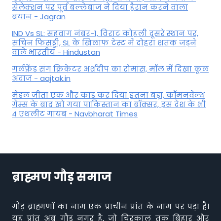
सेलेक्शन पर पूर्व बल्लेबाज ने दिया हैरान करने वाला
बयान - Jagran
IND Vs SL: सहवाग नंबर-1, विराट कोहली दूसरे स्थान पर,
सचिन फिसड्डी, SL के खिलाफ टेस्ट में दोहरा शतक जड़ने
वाले भारतीय - Hindustan
गर्लफ्रेंड संग क्रिकेटर अर्शदीप का रोमांस, मॉल में द‍िखा कूल
अंदाज - aajtak.in
मेडल जीता एक और कांड कर दिया इतना बड़ा, कॉमनवेल्थ
गेम्स के बाद खो गया पाकिस्तान का बॉक्सर, इस देश के भी
4 एथलीट गायब - Navbharat Times
ब्राह्मण गौड़ समाज
गौड़ ब्राह्मणों का नाम एक प्राचीन प्रांत के नाम पर पड़ा है।
यह प्रांत अब गौड़ नगर है, जो चिरकाल तक बिहार और