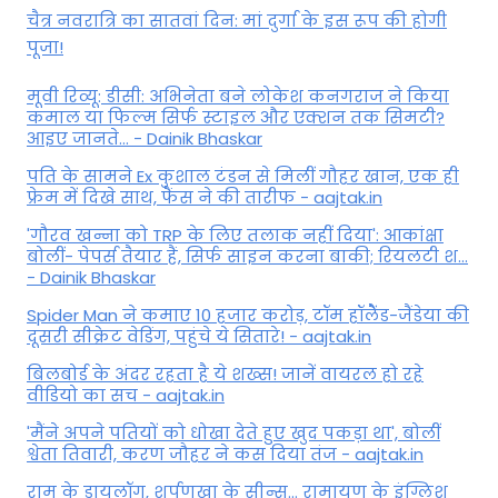
चैत्र नवरात्रि का सातवां दिन: मां दुर्गा के इस रूप की होगी
पूजा!
मूवी रिव्यू: डीसी: अभिनेता बने लोकेश कनगराज ने किया
कमाल या फिल्म सिर्फ स्टाइल और एक्शन तक सिमटी?
आइए जानते... - Dainik Bhaskar
पति के सामने Ex कुशाल टंडन से मिलीं गौहर खान, एक ही
फ्रेम में दिखे साथ, फैंस ने की तारीफ - aajtak.in
'गौरव खन्ना को TRP के लिए तलाक नहीं दिया': आकांक्षा
बोलीं- पेपर्स तैयार हैं, सिर्फ साइन करना बाकी; रियलटी श...
- Dainik Bhaskar
Spider Man ने कमाए 10 हजार करोड़, टॉम हॉलैेंड-जैंडेया की
दूसरी सीक्रेट वेडिंग, पहुंचे ये सितारे! - aajtak.in
बिलबोर्ड के अंदर रहता है ये शख्स! जानें वायरल हो रहे
वीडियो का सच - aajtak.in
'मैंने अपने पतियों को धोखा देते हुए खुद पकड़ा था', बोलीं
श्वेता तिवारी, करण जौहर ने कस दिया तंज - aajtak.in
राम के डायलॉग, शूर्पणखा के सीन्स... रामायण के इंग्लिश