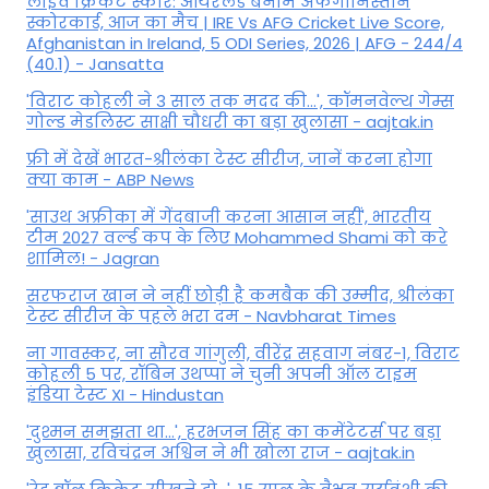
लाइव क्रिकेट स्कोर: आयरलैंड बनाम अफगानिस्तान
स्कोरकार्ड, आज का मैच | IRE Vs AFG Cricket Live Score,
Afghanistan in Ireland, 5 ODI Series, 2026 | AFG - 244/4
(40.1) - Jansatta
'विराट कोहली ने 3 साल तक मदद की...', कॉमनवेल्थ गेम्स
गोल्ड मेडलिस्ट साक्षी चौधरी का बड़ा खुलासा - aajtak.in
फ्री में देखें भारत-श्रीलंका टेस्ट सीरीज, जानें करना होगा
क्या काम - ABP News
'साउथ अफ्रीका में गेंदबाजी करना आसान नहीं', भारतीय
टीम 2027 वर्ल्‍ड कप के लिए Mohammed Shami को करे
शामिल! - Jagran
सरफराज खान ने नहीं छोड़ी है कमबैक की उम्मीद, श्रीलंका
टेस्ट सीरीज के पहले भरा दम - Navbharat Times
ना गावस्कर, ना सौरव गांगुली, वीरेंद्र सहवाग नंबर-1, विराट
कोहली 5 पर, रॉबिन उथप्पा ने चुनी अपनी ऑल टाइम
इंडिया टेस्ट XI - Hindustan
'दुश्मन समझता था...', हरभजन सिंह का कमेंटेटर्स पर बड़ा
खुलासा, रव‍िचंद्रन अश्विन ने भी खोला राज - aajtak.in