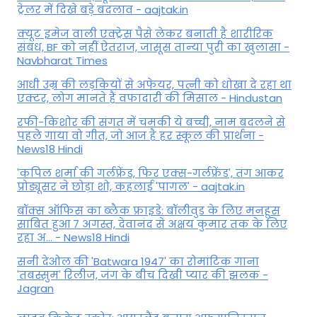
ट्रेलर में दिखे बड़े बदलाव - aajtak.in
क्यूट इमेज वाली एक्ट्रेस पैसे लेकर बनाती है शारीरिक
संबंध, BF को नहीं ऐतराज, जासूस तान्‍या पुरी का खुलासा -
Navbharat Times
आधी उम्र की लड़कियों से अफेयर, पत्नी को धोखा दे रहा था
एक्टर, लोग मानते हैं वफादारी की मिसाल - Hindustan
रफी-किशोर की संगत में चमकी ये बच्ची, नाम बदलने से
पहले गाया वो गीत, जो आज है हर स्कूल की प्रार्थना -
News18 Hindi
'कपिल शर्मा की गर्लफ्रेंड, फिर एक्स-गर्लफ्रेंड', तंग आकर
प्रोड्यूसर ने छोड़ा शो, कहलाई 'पागल' - aajtak.in
बॉक्स ऑफिस का ब्लैक फ्राइडे: बॉलीवुड के लिए मनहूस
साबित हुआ 7 अगस्त, देवानंद से अक्षय कुमार तक के लिए
रहा अ... - News18 Hindi
सनी देओल की 'Batwara 1947' का रोमांटिक गाना
'तबस्सुम' रिलीज, जंग के बीच दिखी प्यार की झलक -
Jagran