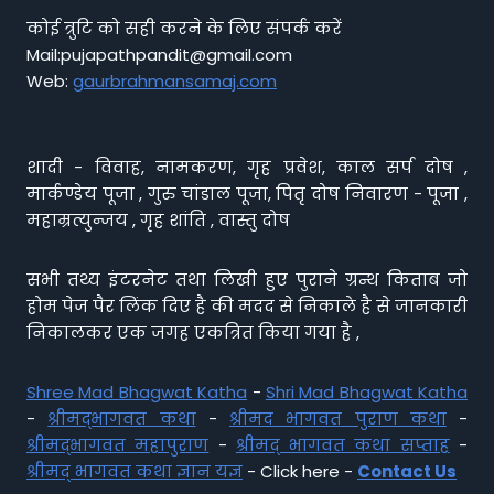
कोई त्रुटि को सही करने के लिए संपर्क करें
Mail:pujapathpandit@gmail.com
Web:
gaurbrahmansamaj.com
शादी - विवाह, नामकरण, गृह प्रवेश, काल सर्प दोष ,
मार्कण्डेय पूजा , गुरु चांडाल पूजा, पितृ दोष निवारण - पूजा ,
महाम्रत्युन्जय , गृह शांति , वास्तु दोष
सभी तथ्य इंटरनेट तथा लिखी हुए पुराने ग्रन्थ किताब जो
होम पेज पैर लिंक दिए है की मदद से निकाले है से जानकारी
निकालकर एक जगह एकत्रित किया गया है ,
Shree Mad Bhagwat Katha
-
Shri Mad Bhagwat Katha
-
श्रीमद्भागवत कथा
-
श्रीमद भागवत पुराण कथा
-
श्रीमद्भागवत महापुराण
-
श्रीमद् भागवत कथा सप्ताह
-
श्रीमद् भागवत कथा ज्ञान यज्ञ
- Click here -
Contact Us