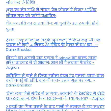
नोट कर लें तिथि!
शुक्र का मेष राशि में गोचर: प्रेम जीवन से लेकर आर्थिक
जीवन तक को करेंगे प्रभावित!
चैत्र नवरात्रि का सातवां दिन: मां दुर्गा के इस रूप की होगी
पूजा!
ट्रेलर रिव्यू: टॉक्सिक: बंदूकें खूब चलीं, लेकिन कहानी एक
कदम भी नहीं; 4 मिनट 38 सेकेंड के ट्रेलर में यश का ... -
Dainik Bhaskar
जिंदगी का असली पाठ पढ़ाता है Sridevi का कल्ट गाना,
सुरेश वाडकर ने दी आवाज; आज भी है सबका फेवरेट -
Jagran
स्क्रीनिंग में कुत्ते ने किया रवीना टंडन पर हमला: बाल-बाल
बचीं, कपड़े भी खींचे, बाद में कहा- उसने मुझ पर हम... -
Dainik Bhaskar
'ऐसा लगा जैसे मंदिर में आ गया', न्यूयॉर्क के रेस्टोरेंट में बोले
शाहरुख खान, शेफ विकास खन्ना ने क्या बताया? - AajTak
2 बच्चों का पिता बनने के बाद पत्नी से तलाक ले रहा मशहूर