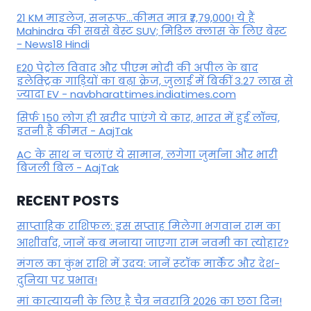
21 KM माइलेज, सनरूफ...कीमत मात्र ₹7,79,000! ये हैं
Mahindra की सबसे बेस्ट SUV; मिडिल क्लास के लिए बेस्ट
- News18 Hindi
E20 पेट्रोल विवाद और पीएम मोदी की अपील के बाद
इलेक्ट्रिक गाड़ियों का बढ़ा क्रेज, जुलाई में बिकीं 3.27 लाख से
ज्यादा EV - navbharattimes.indiatimes.com
सिर्फ 150 लोग ही खरीद पाएंगे ये कार, भारत में हुई लॉन्च,
इतनी है कीमत - AajTak
AC के साथ न चलाएं ये सामान, लगेगा जुर्माना और भारी
बिजली बिल - AajTak
RECENT POSTS
साप्ताहिक राशिफल: इस सप्ताह मिलेगा भगवान राम का
आशीर्वाद, जानें कब मनाया जाएगा राम नवमी का त्योहार?
मंगल का कुंभ राशि में उदय: जानें स्‍टॉक मार्केट और देश-
दुनिया पर प्रभाव!
मां कात्‍यायनी के लिए है चैत्र नवरात्रि 2026 का छठा दिन!