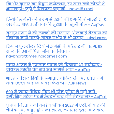
किशोर कुमार का बिहार कनेक्शन, हर साल क्यों लौटते थे
भागलपुर? जुड़ी है दिलचस्प कहानी - News18 Hindi
ल‍ियोनेल मेसी को 4 बम से उड़ाने की धमकी, रोनाल्डो भी थे
टारगेट... FIFA वर्ल्ड कप की सुरक्षा की खुली पोल - AajTak
गुरनूर बरार ने की छक्कों की बरसात, श्रीलंकाई गेंदबाज को
दनादन मारी बाउंड्री; गौतम गंभीर ने भी सराहा - Hindustan
दिग्गज फुटबॉलर लियोनेल मेसी के परिवार में मातम, 68
साल की उम्र में पिता जॉर्ज का निधन -
navbharattimes.indiatimes.com
बाबर आजम ने इरफान पठान को दिखाया था 'एटीट्यूड'?
वायरल तस्वीर का सच अब सामने आया - AajTak
भारतीय खिलाड़ियों के लगातार चोटिल होने पर एक्शन में
आया BCCI, ले डाला ये बड़ा फैसला - ABP News
600 से ज्यादा विकेट, फिर भी टीम इंडिया में एंट्री नहीं...
धर्मेंद्रसिंह जडेजा पर सेलेक्टर्स कब होंगे मेहरबान? - AajTak
अफगानिस्तान की वनडे वर्ल्ड कप 2027 में एंट्री, दो बार की
चैंपियन पर बाहर होने का खतरा, लगातार दूसरी बार कटे...