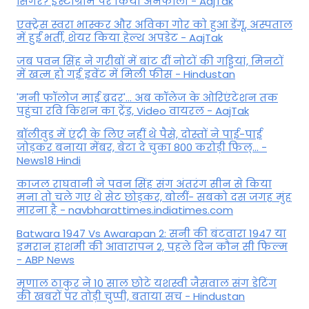
सिंगर? इंस्टाग्राम पर किया अनफॉलो - AajTak
एक्ट्रेस स्वरा भास्कर और अविका गोर को हुआ डेंगू, अस्पताल
में हुईं भर्ती, शेयर किया हेल्थ अपडेट - AajTak
जब पवन सिंह ने गरीबों में बांट दीं नोटों की गड्डियां, मिनटों
में खत्म हो गई इवेंट में मिली फीस - Hindustan
'मनी फॉलोज माई ब्रदर'... अब कॉलेज के ओरिएंटेशन तक
पहुंचा रवि किशन का ट्रेंड, Video वायरल - AajTak
बॉलीवुड में एंट्री के लिए नहीं थे पैसे, दोस्तों ने पाई-पाई
जोड़कर बनाया मेंबर, बेटा दे चुका 800 करोड़ी फिल्... -
News18 Hindi
काजल राघवानी ने पवन सिंह संग अंतरंग सीन से किया
मना तो चले गए थे सेट छोड़कर, बोलीं- सबको दस जगह मुंह
मारना है - navbharattimes.indiatimes.com
Batwara 1947 Vs Awarapan 2: सनी की बंटवारा 1947 या
इमरान हाशमी की आवारापन 2, पहले दिन कौन सी फिल्म
- ABP News
मृणाल ठाकुर ने 10 साल छोटे यशस्वी जैसवाल संग डेटिंग
की खबरों पर तोड़ी चुप्पी, बताया सच - Hindustan