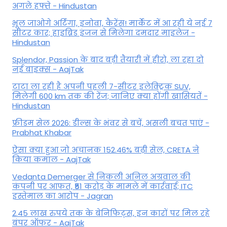
अगले हफ्ते - Hindustan
भूल जाओगे अर्टिगा, इनोवा, कैरेंस! मार्केट में आ रही ये नई 7
सीटर कार; हाइब्रिड इंजन से मिलेगा दमदार माइलेज -
Hindustan
Splendor, Passion के बाद बड़ी तैयारी में हीरो, ला रहा दो
नई बाइक्स - AajTak
टाटा ला रही है अपनी पहली 7-सीटर इलेक्ट्रिक SUV,
मिलेगी 600 km तक की रेंज; जानिए क्या होंगी खासियतें -
Hindustan
फ्रीडम सेल 2026: डील्स के भंवर से बचें, असली बचत पाएं -
Prabhat Khabar
ऐसा क्या हुआ जो अचानक 152.46% बढ़ी सेल, CRETA ने
किया कमाल - AajTak
Vedanta Demerger से निकली अनिल अग्रवाल की
कंपनी पर आफत, ₹51 करोड़ के मामले में कार्रवाई; ITC
इस्तेमाल का आरोप - Jagran
2.45 लाख रुपये तक के बेनिफिट्स, इन कारों पर मिल रहे
बंपर ऑफर - AajTak