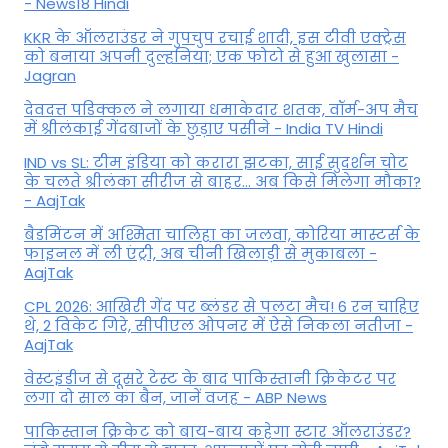
- News18 Hindi
KKR के ऑलराउंडर ने गुपचुप रचाई शादी, इस टीवी एक्ट्रेस
को बनाया अपनी दुल्हनिया; एक फोटो से हुआ खुलासा -
Jagran
देवदत्त पडिक्कल ने लगाया धमाकेदार शतक, वॉर्म-अप मैच
में श्रीलंकाई गेंदबाजों के छुड़ाए पसीने - India TV Hindi
IND vs SL: टीम इंड‍िया को करारा झटका, साई सुदर्शन चोट
के चलते श्रीलंका सीरीज से बाहर... अब किसे म‍िलेगा मौका?
- AajTak
बैडमिंटन में अश्मिता चालिहा का जलवा, कोरिया मास्टर्स के
फाइनल में ली एंट्री, अब चीनी खिलाड़ी से मुकाबला -
AajTak
CPL 2026: आखिरी गेंद पर ब्लंडर से पलटा मैच! 6 रन चाहिए
थे, 2 विकेट गिरे, सीपीएल ओपनर में ऐसे न‍िकला नतीजा -
AajTak
वेस्टइंडीज से दूसरे टेस्ट के बाद पाकिस्तानी क्रिकेटर पर
लगा दो साल का बैन, जानें वजह - ABP News
पाकिस्तान क्रिकेट को बाय-बाय कहेगा स्टार ऑलराउंडर?