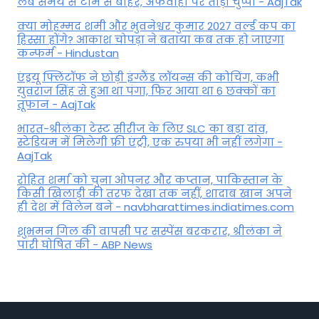
लंबे समय से टीम से बाहर, अफवाहों पर तोड़ी चुप्पी - AajTak
क्या मोहम्मद शमी और भुवनेश्वर कुमार 2027 वर्ल्ड कप का
हिस्सा होंगे? आकाश चोपड़ा ने बताया कब तक हो जाएगा
कन्फर्म - Hindustan
एंड्रयू फ्लिंटॉफ ने छोड़ी इंग्लैंड लॉयन्स की कोच‍िंग, कभी
युवराज सिंह से हुआ था पंगा, फ‍िर आया था 6 छक्कों का
तूफान - AajTak
भारत-श्रीलंका टेस्ट सीरीज के लिए SLC का बड़ा दांव,
स्टेडियम में मिलेगी फ्री एंट्री, एक रुपया भी नहीं लगेगा -
AajTak
रोहित शर्मा को चुना ओपनर और कप्तान, पाकिस्तान के
किसी खिलाड़ी की तरफ देखा तक नहीं, शादाब खान अपने
ही देश में विलेन बने - navbharattimes.indiatimes.com
शुभमन गिल की वापसी पर सस्पेंस बरकरार, श्रीलंका ने
पारी घोषित की - ABP News