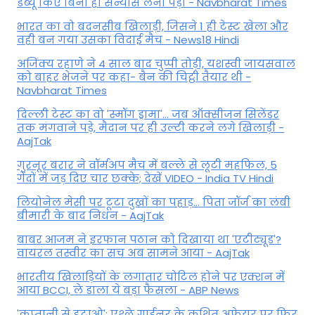
डेब्यू किए बिना ही संन्यास लेना पड़ा - Navbharat Times
भारत का वो बदनसीब खिलाड़ी, जिसने 1 ही टेस्ट खेला और
वही बन गया उसका विदाई मैच - News18 Hindi
अजिंक्य रहाणे ने 4 साल बाद चुप्पी तोड़ी, यशस्वी जायसवाल
को बाहर भेजने पर कहा- बैन की चिट्ठी तैयार थी -
Navbharat Times
दिल्ली टेस्ट का वो 'स्मॉग ड्रामा'... जब ऑक्सीजन सिलेंडर
तक मंगवाने पड़े, मैदान पर ही उल्टी करने लगे खिलाड़ी -
AajTak
गुरनूर बरार ने वॉर्मअप मैच में बल्ले से लूटी महफिल, 5
गेंदों में जड़ दिए चार छक्के; देखें VIDEO - India TV Hindi
लियोनेल मेसी पर टूटा दुखों का पहाड़... पिता जॉर्ज का लंबी
बीमारी के बाद निधन - AajTak
बाबर आजम ने इरफान पठान को दिखाया था 'एटीट्यूड'?
वायरल तस्वीर का सच अब सामने आया - AajTak
भारतीय खिलाड़ियों के लगातार चोटिल होने पर एक्शन में
आया BCCI, ले डाला ये बड़ा फैसला - ABP News
'कप्तानी से हटाओ': एश्ले गार्डनर के कथित अफेयर पर फिर