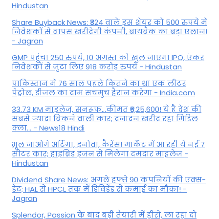
Hindustan
Share Buyback News: ₹324 वाले इस शेयर को 500 रुपये में
निवेशकों से वापस खरीदेगी कंपनी, बायबैक का बड़ा एलान!
- Jagran
GMP पहुंचा 250 रुपये, 10 अगस्त को खुल जाएगा IPO, एंकर
निवेशकों से जुटा लिए 918 करोड़ रुपये - Hindustan
पाकिस्तान में 76 साल पहले कितने का था एक लीटर
पेट्रोल, डीजल का दाम सचमुच हैरान करेगा - India.com
33.73 KM माइलेज, सनरूफ...कीमत ₹6,25,600! ये है देश की
सबसे ज्यादा बिकने वाली कार; दनादन खरीद रहा मिडिल
क्ला... - News18 Hindi
भूल जाओगे अर्टिगा, इनोवा, कैरेंस! मार्केट में आ रही ये नई 7
सीटर कार; हाइब्रिड इंजन से मिलेगा दमदार माइलेज -
Hindustan
Dividend Share News: अगले हफ्ते 90 कंपनियों की एक्स-
डेट; HAL से HPCL तक में डिविडेंड से कमाई का मौका! -
Jagran
Splendor, Passion के बाद बड़ी तैयारी में हीरो, ला रहा दो