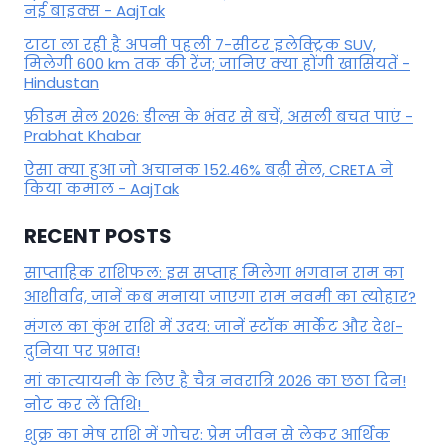
नई बाइक्स - AajTak
टाटा ला रही है अपनी पहली 7-सीटर इलेक्ट्रिक SUV,
मिलेगी 600 km तक की रेंज; जानिए क्या होंगी खासियतें -
Hindustan
फ्रीडम सेल 2026: डील्स के भंवर से बचें, असली बचत पाएं -
Prabhat Khabar
ऐसा क्या हुआ जो अचानक 152.46% बढ़ी सेल, CRETA ने
किया कमाल - AajTak
RECENT POSTS
साप्ताहिक राशिफल: इस सप्ताह मिलेगा भगवान राम का
आशीर्वाद, जानें कब मनाया जाएगा राम नवमी का त्योहार?
मंगल का कुंभ राशि में उदय: जानें स्‍टॉक मार्केट और देश-
दुनिया पर प्रभाव!
मां कात्‍यायनी के लिए है चैत्र नवरात्रि 2026 का छठा दिन!
नोट कर लें तिथि!
शुक्र का मेष राशि में गोचर: प्रेम जीवन से लेकर आर्थिक