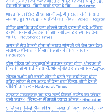
वैभव सूर्यवंशी को लेकर भारत से बाहर हर कोई ये पूछ रहा,
ब्रेट ली ने कहा- किसे फर्क पड़ता है कि… - Hindustan
भारत के दो खिलाड़ी आपस में लड़े, मैच खत्म होने के बाद
जमकर हुई बहस, हाथापाई की आई नौबत- Video - Jagran
रोहित शर्मा के वर्ल्ड कप खेलने वाली बहस में कूदे अजिंक्य
रहाणे, कहा- सेलेक्टर्स को साफ बोलकर खत्म कर देना
चाहिए - Navbharat Times
अगर मैं मैच रेफरी होता तो सौरव गांगुली को बैन कर देता;
जवागल श्रीनाथ ने किस किससे को किया याद? -
Hindustan
टीम इंडिया को जयसूर्या से बचकर रहना होगा, श्रीलंका में
फिरकी से मचाते हैं तबाही, आंकड़े बेहद खतरनाक - AajTak
गौतम गंभीर को इतनी जोर से हंसते हुए नहीं देखा होगा,
रविंद्र जडेजा ने डग आउट में ऐसा क्या किया, थोड़ी देर में
वीडियो वायरल - Navbharat Times
रुतुराज गायकवाड़ का टूटा वर्ल्ड रिकॉर्ड, इंग्लैंड का प्लेयर
बना नंबर-1; लिस्ट-ए में सबसे ज्यादा औसत - Hindustan
5 खिलाड़ी जिन्हें टीम इंडिया में जगह तो मिली, इंटरनेशनल