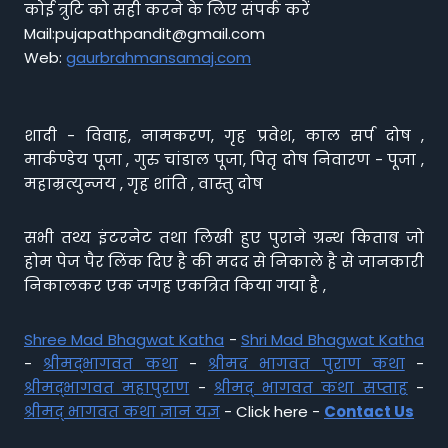
कोई त्रुटि को सही करने के लिए संपर्क करें
Mail:pujapathpandit@gmail.com
Web:
gaurbrahmansamaj.com
शादी - विवाह, नामकरण, गृह प्रवेश, काल सर्प दोष ,
मार्कण्डेय पूजा , गुरु चांडाल पूजा, पितृ दोष निवारण - पूजा ,
महाम्रत्युन्जय , गृह शांति , वास्तु दोष
सभी तथ्य इंटरनेट तथा लिखी हुए पुराने ग्रन्थ किताब जो
होम पेज पैर लिंक दिए है की मदद से निकाले है से जानकारी
निकालकर एक जगह एकत्रित किया गया है ,
Shree Mad Bhagwat Katha
-
Shri Mad Bhagwat Katha
-
श्रीमद्भागवत कथा
-
श्रीमद भागवत पुराण कथा
-
श्रीमद्भागवत महापुराण
-
श्रीमद् भागवत कथा सप्ताह
-
श्रीमद् भागवत कथा ज्ञान यज्ञ
- Click here -
Contact Us