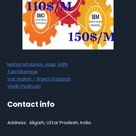
Mahamrityunjay Jaap Vidhi
Tulsi Marriage
Vat Vraksh - Srasti Utappati
Vivah Padhyati
Contact info
Address: Aligarh, Uttar Pradesh, India