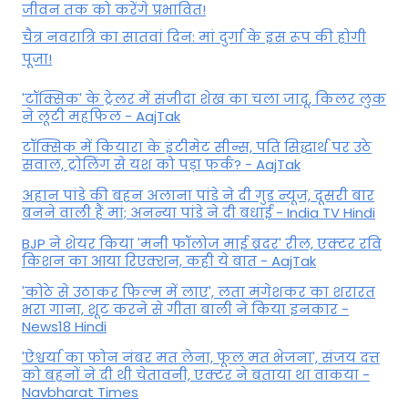
जीवन तक को करेंगे प्रभावित!
चैत्र नवरात्रि का सातवां दिन: मां दुर्गा के इस रूप की होगी
पूजा!
'टॉक्सिक' के ट्रेलर में संजीदा शेख का चला जादू, किलर लुक
ने लूटी महफिल - AajTak
टॉक्सिक में कियारा के इंटीमेट सीन्स, पति सिद्धार्थ पर उठे
सवाल, ट्रोलिंग से यश को पड़ा फर्क? - AajTak
अहान पांडे की बहन अलाना पांडे ने दी गुड न्यूज, दूसरी बार
बनने वाली हैं मां; अनन्या पांडे ने दी बधाई - India TV Hindi
BJP ने शेयर किया 'मनी फॉलोज माई ब्रदर' रील, एक्टर रवि
किशन का आया रिएक्शन, कही ये बात - AajTak
'कोठे से उठाकर फिल्म में लाए', लता मंगेशकर का शरारत
भरा गाना, शूट करने से गीता बाली ने किया इनकार -
News18 Hindi
'ऐश्वर्या का फोन नंबर मत लेना, फूल मत भेजना', संजय दत्त
को बहनों ने दी थी चेतावनी, एक्टर ने बताया था वाकया -
Navbharat Times