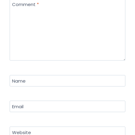
Comment
*
Name
Email
Website