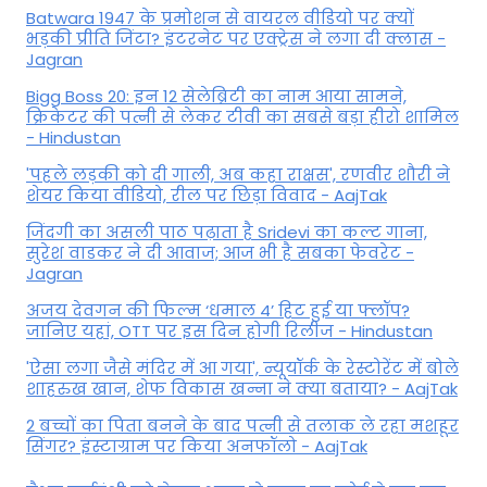
Batwara 1947 के प्रमोशन से वायरल वीडियो पर क्यों
भड़की प्रीति जिंटा? इंटरनेट पर एक्ट्रेस ने लगा दी क्लास -
Jagran
Bigg Boss 20: इन 12 सेलेब्रिटी का नाम आया सामने,
क्रिकेटर की पत्नी से लेकर टीवी का सबसे बड़ा हीरो शामिल
- Hindustan
'पहले लड़की को दी गाली, अब कहा राक्षस', रणवीर शौरी ने
शेयर किया वीडियो, रील पर छिड़ा विवाद - AajTak
जिंदगी का असली पाठ पढ़ाता है Sridevi का कल्ट गाना,
सुरेश वाडकर ने दी आवाज; आज भी है सबका फेवरेट -
Jagran
अजय देवगन की फिल्म ‘धमाल 4’ हिट हुई या फ्लॉप?
जानिए यहां, OTT पर इस दिन होगी रिलीज - Hindustan
'ऐसा लगा जैसे मंदिर में आ गया', न्यूयॉर्क के रेस्टोरेंट में बोले
शाहरुख खान, शेफ विकास खन्ना ने क्या बताया? - AajTak
2 बच्चों का पिता बनने के बाद पत्नी से तलाक ले रहा मशहूर
सिंगर? इंस्टाग्राम पर किया अनफॉलो - AajTak