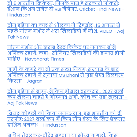
वो 5 भारतीय क्रिकेटर, जिनके पास है सरकारी नौकरी;
ईशान किशन समेत दो RBI मैनेजर, Cricket Hindi News -
Hindustan
टीम इंडिया का कल से श्रीलंका में 'रिहर्सल', 15 अगस्त से
पहले गौतम गंभीर ने भरा ख‍िलाड़‍ियों में जोश, VIDEO - Aaj
Tak News
गौतम गंभीर और खराब टेस्ट क्रिकेट पर जमकर बोले
अजिंक्य रहाणे, कहा- सीनियर खिलाड़ियों की इज्जत होनी
चाहिए - Navbharat Times
माही के कमरे का वो एक सख्त नियम, संन्यास के बाद
अजिंक्‍य रहाणे ने सुनाया MS Dhoni से जुड़ा बेहद दिलचस्प
किस्सा - Jagran
टीम इंडिया से बाहर, लेकिन हौसला बरकरार... 2027 वर्ल्ड
कप खेलना चाहते हैं मोहम्मद शमी, कोच का बड़ा खुलासा -
Aaj Tak News
विराट कोहली को किया नजरअंदाज, इस भारतीय को दी
तरजीह; 2027 वर्ल्ड कप में किन तीन बैटर के लिए बेकरार
हाशिम अमला? - Hindustan
सचिन तेंदुलकर-वीरेंद्र सहवाग या सौरव गांगुली, किस