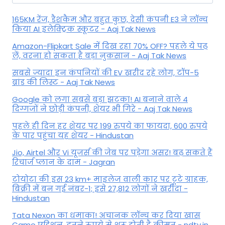
for:
165KM रेंज, डैशकैम और बहुत कुछ, देसी कंपनी E3 ने लॉन्च
किया AI इलेक्ट्रिक स्कूटर - Aaj Tak News
Amazon-Flipkart Sale में दिख रहा 70% OFF? पहले ये पढ़
लें, वरना हो सकता है बड़ा नुकसान - Aaj Tak News
सबसे ज्यादा इन कंपनियों की EV खरीद रहे लोग, टॉप-5
ब्रांड की लिस्ट - Aaj Tak News
Google को लगा सबसे बड़ा झटका! AI बनाने वाले 4
दिग्गजों ने छोड़ी कंपनी, शेयर भी गिरे - Aaj Tak News
पहले ही दिन हर शेयर पर 199 रुपये का फायदा, 600 रुपये
के पार पहुंचा यह शेयर - Hindustan
Jio, Airtel और Vi यूजर्स की जेब पर पड़ेगा असर! बढ़ सकते हैं
रिचार्ज प्लान के दाम - Jagran
टोयोटा की इस 23 km+ माइलेज वाली कार पर टूटे ग्राहक,
बिक्री में बन गई नंबर-1; इसे 27,812 लोगों ने खरीदा -
Hindustan
Tata Nexon का धमाका! अचानक लॉन्च कर दिया खास
Camo एडिशन, इतने रुपये से शुरू होती है कीमत - ndtv.in