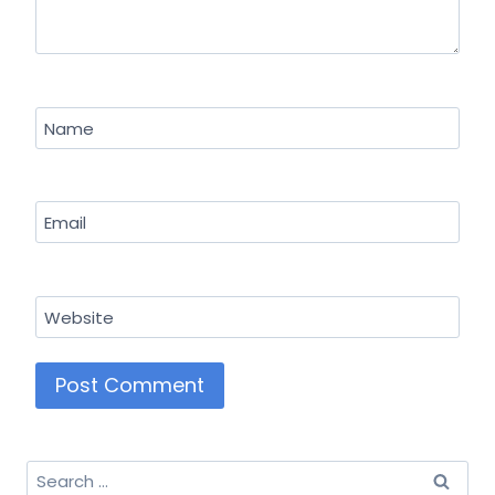
Name
Email
Website
Search