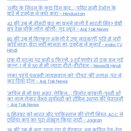
'धर्मेंद्र के निधन के कुछ दिन बाद...', पढ़िए सनी देओल के
बारे में एक्ट्रेस ने क्या कहा - Hindustan
42 की उम्र में तीसरी बार मां बनने वाली हैं भारती सिंह? बेबी
बंप देख चौंके लोग, बोलीं- गुड न्यूज - Aaj Tak News
80 की उम्र में बिल्कुल अकेली हैं उषा नाडकर्णी, पति से नहीं
कोई नाता, बेटा नहीं मानता मां, एक्ट्रेस ने सुनाई - India TV
Hindi
एक ही घटना पर बनी 5 फिल्में, 3 हुईं फ्लॉप तो एक बन गई
कल्ट, 1 में थे 50 से भी ज्यादा हीरो-हीरोइन - News18 Hindi
लंका पहुंचे यशस्वी जायसवाल को 'टीचर' की तलाश, पंत ने
कर द‍िया ट्रोल - Aaj Tak News
'सचिन से भी बड़ा असर, लेकिन...', व‍िनोद कांबली-पृथ्वी शॉ
का नाम लेकर वैभव सूर्यवंशी को रॉबिन उथप्पा की चेतावनी
- Aaj Tak News
5 सितंबर को भारत और पाकिस्‍तान की होगी भिड़ंत, ACC ने
एशिया कप का पूरा शेड्यूल किया जारी - Jagran
36 की उम्र में आग उगल रहा ये गेंदबाज, अब कपिल देव-डेल