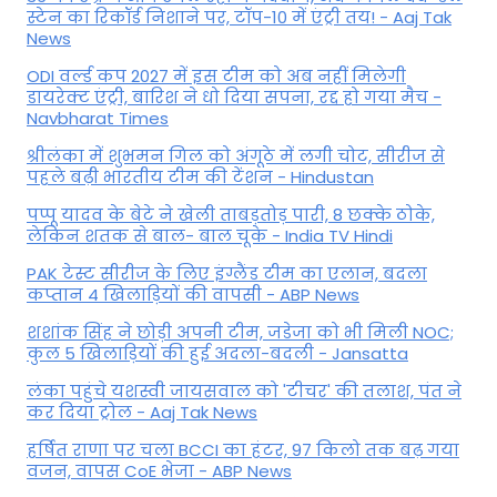
स्टेन का रिकॉर्ड निशाने पर, टॉप-10 में एंट्री तय! - Aaj Tak
News
ODI वर्ल्ड कप 2027 में इस टीम को अब नहीं मिलेगी
डायरेक्ट एंट्री, बारिश ने धो दिया सपना, रद्द हो गया मैच -
Navbharat Times
श्रीलंका में शुभमन गिल को अंगूठे में लगी चोट, सीरीज से
पहले बढ़ी भारतीय टीम की टेंशन - Hindustan
पप्पू यादव के बेटे ने खेली ताबड़तोड़ पारी, 8 छक्के ठोके,
लेकिन शतक से बाल- बाल चूके - India TV Hindi
PAK टेस्ट सीरीज के लिए इंग्लैंड टीम का एलान, बदला
कप्तान 4 खिलाड़ियों की वापसी - ABP News
शशांक सिंह ने छोड़ी अपनी टीम, जडेजा को भी मिली NOC;
कुल 5 खिलाड़ियों की हुई अदला-बदली - Jansatta
लंका पहुंचे यशस्वी जायसवाल को 'टीचर' की तलाश, पंत ने
कर द‍िया ट्रोल - Aaj Tak News
हर्षित राणा पर चला BCCI का हंटर, 97 किलो तक बढ़ गया
वजन, वापस CoE भेजा - ABP News