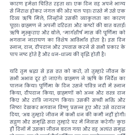
कारण हमेशा चिंतित रहता था। एक दिन वह अपने भाग्य
से निराश होकर जंगल की ओर चल पड़ा। रास्ते में उसे एक
दिव्य ऋषि मिले, जिन्होंने उसकी व्याकुलता का कारण
पूछा। ब्राह्मण ने अपनी दरिद्रता और कष्टों की बात बताई।
ऋषि मुस्कुराए और बोले, “मार्गशीर्ष मास की पूर्णिमा को
भगवान नारायण का विशेष आविर्भाव होता है। इस दिन
स्नान, दान, दीपदान और उपवास करने से सभी प्रकार के
पाप नष्ट होते हैं और धन-धान्य की वृद्धि होती है।
यदि तुम श्रद्धा से इस व्रत को करो, तो तुम्हारे जीवन के
सभी अभाव दूर हो जाएंगे। ब्राह्मण ने ऋषि के निर्देश का
पालन किया। पूर्णिमा के दिन उसने पवित्र नदी में स्नान
किया, दीपदान किया, ब्राह्मणों को अन्न और वस्त्र दान
किए और रात्रि जागरण किया। उसकी सच्ची भक्ति और
निष्ठा देखकर भगवान विष्णु प्रसन्न हुए और उसे वरदान
दिया, ‘अब तुम्हारे जीवन में कभी धन की कमी नहीं होगी।
सद्गुण और समृद्धि सदा तुम्हारे घर में निवास करेगी।’ कुछ
ही दिनों में उसका जीवन बदल गया और वह अत्यंत समृद्ध