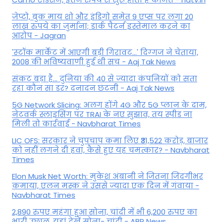
जेप्टो, बुक माय शो और इंडिगो समेत 9 एप्स पर लगा 20
लाख रुपये का जुर्माना; डार्क पैटर्न इस्तेमाल करने का
आरोप - Jagran
'स्‍टॉक मार्केट में आएगी बड़ी गिरावट...' दिग्‍गज ने चेताया,
2008 की भविष्यवाणी हुई थी सच - Aaj Tak News
संकट बड़ा है... दुनिया की 40 से ज्यादा कंपनियों को सता
रहा कौन सा डर? दनादन छंटनी - Aaj Tak News
5G Network Slicing: अलग होंगे 4G और 5G प्लान के दाम,
नेटवर्क स्लाइसिंग पर TRAI के नए सुझाव, तय स्पीड ना
मिली तो कार्रवाई - Navbharat Times
LIC OFS: सरकार ने चुपचाप कमा लिए ₹31,522 करोड़, बाजार
को नहीं लगने दी हवा, कैसे हुए यह चमत्कार? - Navbharat
Times
Elon Musk Net Worth: मुकेश अंबानी ने जितना जिंदगीभर
कमाया, एलन मस्क ने उससे ज्यादा एक दिन में गंवाया -
Navbharat Times
2,890 रुपए महंगा हुआ सोना, चांदी में भी 6,200 रुपए का
भारी उछाल, यहां देखें सोना- चांदी - ABP News