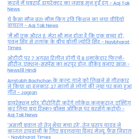
करने में घबराईं, डायरेक्टर का जवाब सुन हुईं दंग - Aaj Tak
News
ये कैसा मौन व्रत! मीम किंग रवि किशन का नया वीडियो
वायरल - Aaj Tak News
'मैं भी एक औरत हूं, मेरा भी मन होता है कि एक बच्चा हो',
पवन सिंह से तलाक के बीच बोलीं ज्योति सिंह - Navbharat
Times
ओटीटी पर 7 अगस्त रिलीज होंगी ये 8 धमाकेदार फिल्में-
सीरीज, एक्शन-सस्पेंस का भरपूर डोज, वीकेंड बनाएं खास -
News18 Hindi
Amitabh Bachchan के कल्ट गाने को लिखने से गीतकार
ने किया था इनकार, 27 सालों से लोगों की जुबां पर बना हुआ
गीत - Jagran
डायरेक्शन छोड़ 'हीरोगिरी' करेंगे लोकेश कनकराज, एक्टिंग
कर लिया बड़ा रिस्क? बॉक्स ऑफिस पर बरसेंगे करोड़ों! -
Aaj Tak News
'असली बवाल तो तेजू भैया मचा रहे', तेज प्रताप यादव ने
काजल राघवानी के लिए बदलवाया डिनर मेन्यू, फैंस न‍िहाल
- Navbharat Times