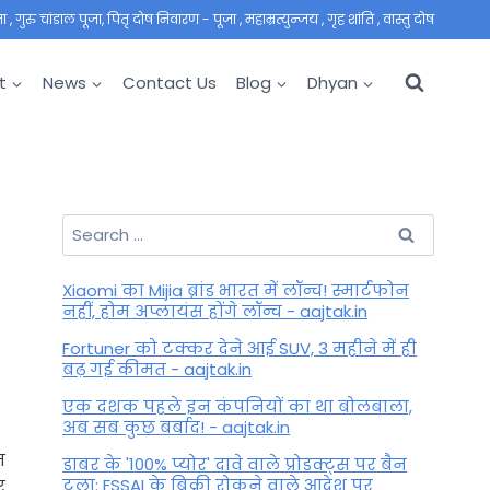
 गुरु चांडाल पूजा, पितृ दोष निवारण - पूजा , महाम्रत्युन्जय , गृह शांति , वास्तु दोष
t
News
Contact Us
Blog
Dhyan
Search
for:
Xiaomi का Mijia ब्रांड भारत में लॉन्च! स्मार्टफोन
नहीं, होम अप्लायंस होंगे लॉन्च - aajtak.in
Fortuner को टक्कर देने आई SUV, 3 महीने में ही
बढ़ गई कीमत - aajtak.in
एक दशक पहले इन कंपनियों का था बोलबाला,
अब सब कुछ बर्बाद! - aajtak.in
त
डाबर के '100% प्योर' दावे वाले प्रोडक्ट्स पर बैन
टला: FSSAI के बिक्री रोकने वाले आदेश पर
र