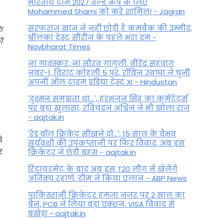
भारतीय टीम 2027 वर्ल्‍ड कप के लिए
Mohammed Shami को करे शामिल! - Jagran
सरफराज खान ने नहीं छोड़ी है कमबैक की उम्मीद,
े
श्रीलंका टेस्ट सीरीज के पहले भरा दम -
ो
Navbharat Times
ना गावस्कर, ना सौरव गांगुली, वीरेंद्र सहवाग
नंबर-1, विराट कोहली 5 पर, रॉबिन उथप्पा ने चुनी
अपनी ऑल टाइम इंडिया टेस्ट XI - Hindustan
'दुश्मन समझता था...', हरभजन सिंह का कमेंटेटर्स
पर बड़ा खुलासा, रव‍िचंद्रन अश्विन ने भी खोला राज
- aajtak.in
'रेड बॉल क्रिकेट सीखने दो...', 15 साल के वैभव
े
सूर्यवंशी की उपकप्तानी पर फ‍िर व‍िवाद, अब इस
ए
क्रिकेटर ने छेड़ी बहस - aajtak.in
रिटायरमेंट के बाद अब इस T20 लीग में खेलेंगे
अजिंक्य रहाणे, टीम ने किया एलान - ABP News
पाकिस्तानी क्रिकेटर हमजा नजर पर 2 साल का
बैन, PCB ने ल‍िया बड़ा एक्शन, VISA व‍िवाद से
बखेड़ा - aajtak.in