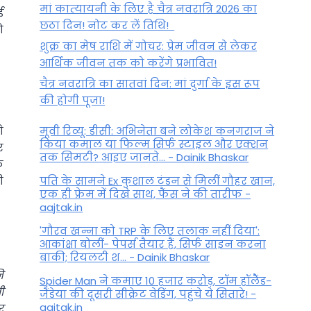
मां कात्‍यायनी के लिए है चैत्र नवरात्रि 2026 का
ई
छठा दिन! नोट कर लें तिथि!
ो
शुक्र का मेष राशि में गोचर: प्रेम जीवन से लेकर
आर्थिक जीवन तक को करेंगे प्रभावित!
चैत्र नवरात्रि का सातवां दिन: मां दुर्गा के इस रूप
की होगी पूजा!
े
मूवी रिव्यू: डीसी: अभिनेता बने लोकेश कनगराज ने
किया कमाल या फिल्म सिर्फ स्टाइल और एक्शन
र
तक सिमटी? आइए जानते... - Dainik Bhaskar
े
ी
पति के सामने Ex कुशाल टंडन से मिलीं गौहर खान,
एक ही फ्रेम में दिखे साथ, फैंस ने की तारीफ -
aajtak.in
'गौरव खन्ना को TRP के लिए तलाक नहीं दिया':
आकांक्षा बोलीं- पेपर्स तैयार हैं, सिर्फ साइन करना
बाकी; रियलटी श... - Dainik Bhaskar
ि
Spider Man ने कमाए 10 हजार करोड़, टॉम हॉलैेंड-
ी
जैंडेया की दूसरी सीक्रेट वेडिंग, पहुंचे ये सितारे! -
aajtak.in
र