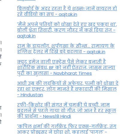
बिलबोर्ड के अंदर रहता है ये शख्स! जानें वायरल हो
रहे वीडियो का सच - aajtak.in
'मैंने अपने पतियों को धोखा देते हुए खुद पकड़ा था',
बोलीं श्वेता तिवारी, करण जौहर ने कस दिया तंज -
aajtak.in
।
राम के डायलॉग, शूर्पणखा के सीन्स... रामायण के
।
इंग्लिश ट्रेलर में दिखे बड़े बदलाव - aajtak.in
ं
क्यूट इमेज वाली एक्ट्रेस पैसे लेकर बनाती है
े
शारीरिक संबंध, BF को नहीं ऐतराज, जासूस तान्‍या
पुरी का खुलासा - Navbharat Times
आधी उम्र की लड़कियों से अफेयर, पत्नी को धोखा दे
रहा था एक्टर, लोग मानते हैं वफादारी की मिसाल
- Hindustan
रफी-किशोर की संगत में चमकी ये बच्ची, नाम
ा
बदलने से पहले गाया वो गीत, जो आज है हर स्कूल
।
की प्रार्थना - News18 Hindi
ो
'कपिल शर्मा की गर्लफ्रेंड, फिर एक्स-गर्लफ्रेंड', तंग
आकर प्रोड्यूसर ने छोड़ा शो, कहलाई 'पागल' -