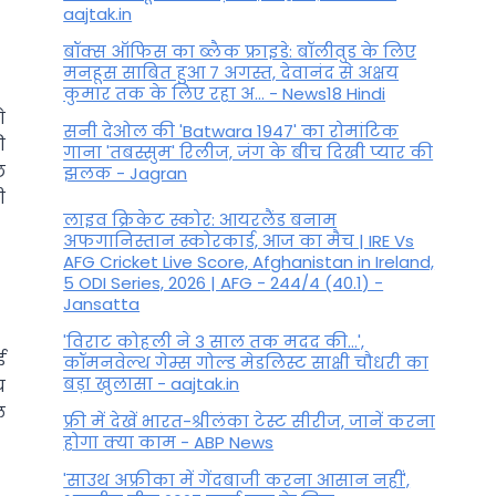
aajtak.in
बॉक्स ऑफिस का ब्लैक फ्राइडे: बॉलीवुड के लिए
मनहूस साबित हुआ 7 अगस्त, देवानंद से अक्षय
कुमार तक के लिए रहा अ... - News18 Hindi
े
सनी देओल की 'Batwara 1947' का रोमांटिक
ी
गाना 'तबस्सुम' रिलीज, जंग के बीच दिखी प्यार की
छ
झलक - Jagran
ी
लाइव क्रिकेट स्कोर: आयरलैंड बनाम
अफगानिस्तान स्कोरकार्ड, आज का मैच | IRE Vs
AFG Cricket Live Score, Afghanistan in Ireland,
5 ODI Series, 2026 | AFG - 244/4 (40.1) -
Jansatta
'विराट कोहली ने 3 साल तक मदद की...',
ई
कॉमनवेल्थ गेम्स गोल्ड मेडलिस्ट साक्षी चौधरी का
बड़ा खुलासा - aajtak.in
च
ल
फ्री में देखें भारत-श्रीलंका टेस्ट सीरीज, जानें करना
होगा क्या काम - ABP News
'साउथ अफ्रीका में गेंदबाजी करना आसान नहीं',