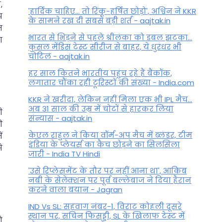
,
'हार्दिक चाहिए... तो रिंकू-हर्षित छोड़ो', अश्विन ने KKR
प
के सामने रख दी सबसे बड़ी शर्त - aajtak.in
न
भारत से भिड़ने से पहले श्रीलंका को डबल झटका...
ग
कुसल मेंडिस टेस्ट सीरीज से बाहर, ये धुरंधर भी
चोटिल - aajtak.in
हर साल कितने भारतीय पहुंच रहे हैं बैंकॉक,
लगातार चौंका रही टूरिस्टों की संख्या - India.com
KKR ने खरीदा, लेकिन नहीं मिला एक भी IPL मैच...
अब 31 साल की उम्र में चोटों से हारकर लिया
ी
संन्यास - aajtak.in
ी
केएल राहुल ने किया वॉर्म-अप मैच में ब्लंडर, टीम
ं
इंडिया के प्लेयर्स का कैच छोड़ने का सिलसिला
े
जारी - India TV Hindi
'उसे रिप्लेसमेंट के तौर पर नहीं आना था', आकिब
नबी के सेलेक्शन पर पूर्व बल्लेबाज ने दिया हैरान
करने वाला बयान - Jagran
IND Vs SL: सहवाग नंबर-1, विराट कोहली दूसरे
स्थान पर, सचिन फिसड्डी, SL के खिलाफ टेस्ट में
ो