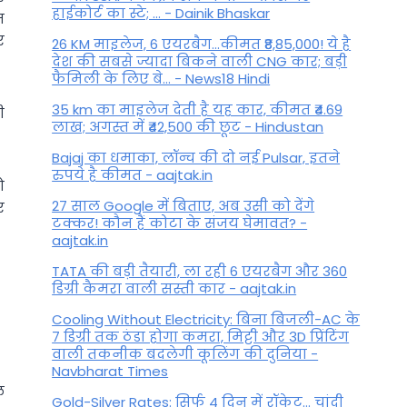
हाईकोर्ट का स्टे; ... - Dainik Bhaskar
ज
र
26 KM माइलेज, 6 एयरबैग...कीमत ₹8,85,000! ये है
देश की सबसे ज्यादा बिकने वाली CNG कार; बड़ी
फैमिली के लिए बे... - News18 Hindi
35 km का माइलेज देती है यह कार, कीमत ₹4.69
ी
लाख; अगस्त में ₹42,500 की छूट - Hindustan
Bajaj का धमाका, लॉन्च की दो नई Pulsar, इतने
रुपये है कीमत - aajtak.in
ो
27 साल Google में बिताए, अब उसी को देंगे
र
टक्कर! कौन हैं कोटा के संजय घेमावत? -
aajtak.in
TATA की बड़ी तैयारी, ला रही 6 एयरबैग और 360
डिग्री कैमरा वाली सस्ती कार - aajtak.in
Cooling Without Electricity: बिना बिजली-AC के
7 डिग्री तक ठंडा होगा कमरा, मिट्टी और 3D प्रिंटिंग
वाली तकनीक बदलेगी कूलिंग की दुनिया -
Navbharat Times
ल
Gold-Silver Rates: सिर्फ 4 दिन में रॉकेट... चांदी