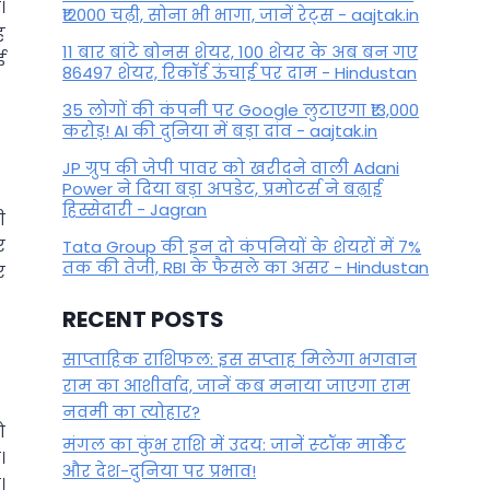
।
₹12000 चढ़ी, सोना भी भागा, जानें रेट्स - aajtak.in
ह
11 बार बांटे बोनस शेयर, 100 शेयर के अब बन गए
ई
86497 शेयर, रिकॉर्ड ऊंचाई पर दाम - Hindustan
35 लोगों की कंपनी पर Google लुटाएगा ₹13,000
करोड़! AI की दुनिया में बड़ा दांव - aajtak.in
JP ग्रुप की जेपी पावर को खरीदने वाली Adani
Power ने दिया बड़ा अपडेट, प्रमोटर्स ने बढ़ाई
हिस्सेदारी - Jagran
ी
र
Tata Group की इन दो कंपनियों के शेयरों में 7%
तक की तेजी, RBI के फैसले का असर - Hindustan
र
RECENT POSTS
साप्ताहिक राशिफल: इस सप्ताह मिलेगा भगवान
राम का आशीर्वाद, जानें कब मनाया जाएगा राम
नवमी का त्योहार?
ो
मंगल का कुंभ राशि में उदय: जानें स्‍टॉक मार्केट
।
और देश-दुनिया पर प्रभाव!
।