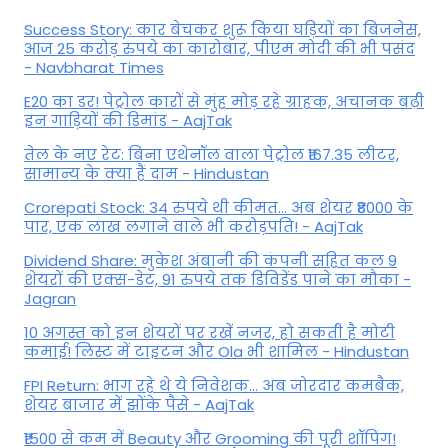
Success Story: कार बेचकर शुरू किया घड़ियों का बिजनेस,
आज 25 करोड़ रुपये का कारोबार, पीएम मोदी की भी पसंद
- Navbharat Times
E20 का डर! पेट्रोल कारों से मुंह मोड़ रहे ग्राहक, अचानक बढ़ी
इन गाड़ियों की डिमांड - AajTak
तेल के नए रेट: बिना एथेनॉल वाला पेट्रोल ₹167.35 लीटर,
सामान्य के क्या हैं दाम - Hindustan
Crorepati Stock: 34 रुपये थी कीमत... अब शेयर ₹8000 के
पार, एक लाख लगाने वाले भी करोड़पति! - AajTak
Dividend Share: मुकेश अंबानी की कंपनी सहित कल 9
शेयरों की एक्स-डेट, 91 रुपये तक डिविडेंड पाने का मौका -
Jagran
10 अगस्त को इन शेयरों पर रखें नजर, हो सकती है मोटी
कमाई! लिस्ट में टाइटन और Ola भी शामिल - Hindustan
FPI Return: भाग रहे थे ये निवेशक... अब जोरदार कमबैक,
शेयर बाजार में झोंके पैसे - AajTak
₹1500 से कम में Beauty और Grooming की पूरी शॉपिंग!