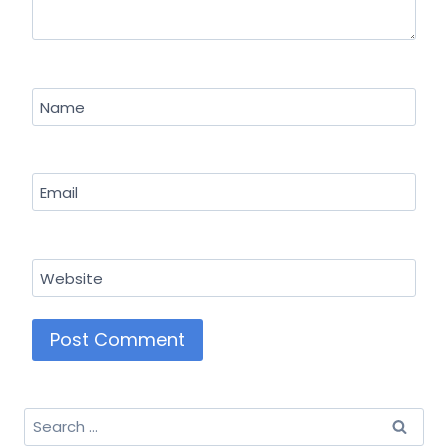
Name
Email
Website
Search
for: