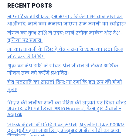
RECENT POSTS
साप्ताहिक राशिफल: इस सप्ताह मिलेगा भगवान राम का
आशीर्वाद, जानें कब मनाया जाएगा राम नवमी का त्योहार?
मंगल का कुंभ राशि में उदय: जानें स्‍टॉक मार्केट और देश-
दुनिया पर प्रभाव!
मां कात्‍यायनी के लिए है चैत्र नवरात्रि 2026 का छठा दिन!
नोट कर लें तिथि!
शुक्र का मेष राशि में गोचर: प्रेम जीवन से लेकर आर्थिक
जीवन तक को करेंगे प्रभावित!
चैत्र नवरात्रि का सातवां दिन: मां दुर्गा के इस रूप की होगी
पूजा!
बिहार की मनीषा रानी का पेरिस की सड़कों पर दिखा बोल्ड
अवतार, टॉप पर लिखा 'BB Ki Heroine', फैंस हुए दीवाने -
AajTak
'तारक मेहता' में एक्टिंग का सपना, घर से भागकर 900KM
दूर मुंबई पहुंचा नाबालिग, प्रोड्यूसर असित मोदी का आया