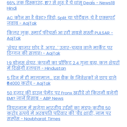
66% तक डिस्काउंट, ₹177 से शुरू हैं ये धांसू Deals - News18
Hindi
AC कौन सा है बेस्ट? विंडो, Split या पोर्टेबल, ये है एक्सपर्ट
जवाब - AajTak
किलर लुक, स्मार्ट फीचर्स! आ रही सबसे सस्ती PULSAR -
AajTak
'शेयर बाजार छोड़ दें, अगर...' उतार-चढ़ाव वाले मार्केट पर
दिग्‍गज की सलाह! - AajTak
1:9 बोनस शेयर, कंपनी का प्रॉफिट 2.4 गुना बढ़ा, कल शेयरों
में दिखेगी हलचल - Hindustan
5 दिन में ही मालामाल... इस बैंक के निवेशकों ने छाप डाले
₹64000 करोड़ - AajTak
50 हजार की डाउन पेमेंट पर Fronx खरीदें तो कितनी बनेगी
EMI? जानें हिसाब - ABP News
वियतनाम में सजेगा भारतीय रईसों का मंडप! करीब 50
करोड़ रुपये में अरबपति परिवार की 'ग्रैंड शादी', नाम पर
सस्पेंस - Navbharat Times