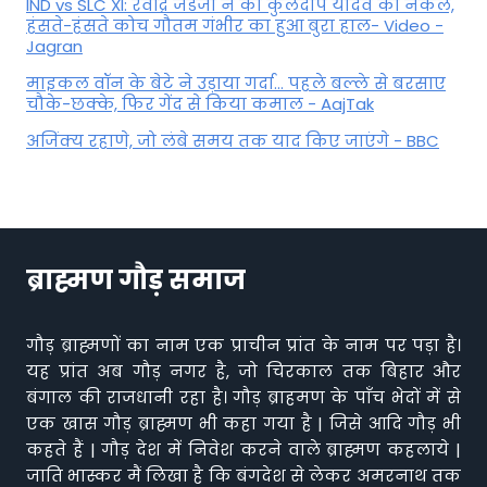
IND vs SLC XI: रवींद्र जडेजा ने की कुलदीप यादव की नकल,
हंसते-हंसते कोच गौतम गंभीर का हुआ बुरा हाल- Video -
Jagran
माइकल वॉन के बेटे ने उड़ाया गर्दा... पहले बल्ले से बरसाए
चौके-छक्के, फिर गेंद से किया कमाल - AajTak
अजिंक्य रहाणे, जो लंबे समय तक याद किए जाएंगे - BBC
ब्राह्मण गौड़ समाज
गौड़ ब्राह्मणों का नाम एक प्राचीन प्रांत के नाम पर पड़ा है।
यह प्रांत अब गौड़ नगर है, जो चिरकाल तक बिहार और
बंगाल की राजधानी रहा है। गौड़ ब्राहमण के पाँच भेदों में से
एक खास गौड़ ब्राह्मण भी कहा गया है | जिसे आदि गौड़ भी
कहते हैं | गौड़ देश में निवेश करने वाले ब्राह्मण कहलाये |
जाति भास्कर मैं लिखा है कि बंगदेश से लेकर अमरनाथ तक