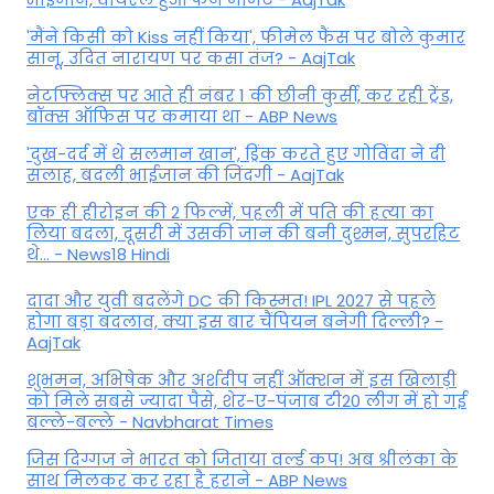
'मैंने किसी को Kiss नहीं किया', फीमेल फैंस पर बोले कुमार
सानू, उदित नारायण पर कसा तंज? - AajTak
नेटफ्लिक्स पर आते ही नंबर 1 की छीनी कुर्सी, कर रही ट्रेंड,
बॉक्स ऑफिस पर कमाया था - ABP News
'दुख-दर्द में थे सलमान खान', ड्रिंक करते हुए गोविंदा ने दी
सलाह, बदली भाईजान की जिंदगी - AajTak
एक ही हीरोइन की 2 फिल्में, पहली में पति की हत्या का
लिया बदला, दूसरी में उसकी जान की बनी दुश्मन, सुपरहिट
थे... - News18 Hindi
दादा और युवी बदलेंगे DC की किस्मत! IPL 2027 से पहले
होगा बड़ा बदलाव, क्या इस बार चैंपियन बनेगी दिल्ली? -
AajTak
शुभमन, अभिषेक और अर्शदीप नहीं ऑक्शन में इस खिलाड़ी
को मिले सबसे ज्यादा पैसे, शेर-ए-पंजाब टी20 लीग में हो गई
बल्ले-बल्ले - Navbharat Times
जिस दिग्गज ने भारत को जिताया वर्ल्ड कप! अब श्रीलंका के
साथ मिलकर कर रहा है हराने - ABP News