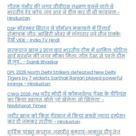
गौतम गंभीर की जगह वीवीएस लक्ष्मण बनने वाले थे
भारतीय हेड कोच, जय शाह ने डील कर दी थी फाइनल -
Hindustan
DSP मोहम्मद सिराज ने वॉर्मअप मुकाबले में दिलाई
रोमांचक जीत, आखिरी ओवर में लगातार जड़े तीन छक्के;
देखें VIDE - India TV Hindi
सरफराज खान 2 साल बाद भारतीय टीम में शामिल: चोटिल
साई सुदर्शन की जगह मौका मिला, गॉल टेस्ट से पहले टीम
से जुड़... - Dainik Bhaskar
DPL 2026 North Delhi Strikers defeated New Delhi
Tigers by 7 wickets Sarthak Ranjan played powerful
innings - Hindustan
CWG 2026: PM नरेंद्र मोदी ने कॉमनवेल्थ गेम्स के चैंपियंस
का किया स्वागत, बोले 'जो खेलेगा, वो खिलेगा' -
Navbharat Times
जहीर खान को किस गेंदबाज ने किया सबसे ज्यादा इम्प्रेस?
कर दी जमकर तारीफ - Hindustan
हार्दिक पांड्या कप्तान, जसप्रीत बुमराह-आकाश दीप तेज