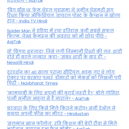
रिएक्शन - AajTak
'बिग बॉस 19' फेम नेहल चुडासमा ने अमीन घेसमती संग
रिश्ता किया ऑफिशियल, वायरल पोस्ट के कैप्शन ने खोला
राज - India TV Hindi
Spider Man ने इंडिया में रचा इतिहास, बनी सबसे सफल
फिल्म, जेम्स कैमरून की अवतार को भी छोड़ा पीछे -
AajTak
वो ‘बिगड़ा शहजादा’, जिसे लगी जिस्मानी रिश्तों की लत, शादी
होते ही बदले जज्बात, कहा- 'संबंध शादी के बाद ही' -
News18 Hindi
दूरदर्शन का 40 साला पुराना सीरियल, भड़क गए थे लोग,
एक्टर पर बरसाए पत्थर, डॉक्टरों को मेकर्स को लिखनी पड़ी
चिट्ठी - Navbharat Times
'कामयाबी के लिए अपनों की बुराई जरूरी है?', बोले गोविंदा,
पत्नी सुनीता आहूजा से हैं नाराज? - AajTak
बंटवारा के लिए किसे मिले कितने करोड़? सनी देओल ने
बढ़ाया अपनी फीस का मीटर - Hindustan
'सलमान खान फॉलोज', रवि किशन की बेटी रीवा से मिले
भाईजान, वायरल हुआ फैन मोमेंट - AajTak