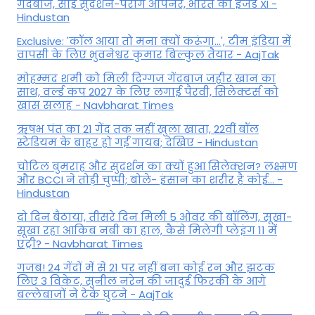
गेंदबाज, साई सुदर्शन-पराग ओपनर, भारत की इंजर्ड XI -
Hindustan
Exclusive: 'कॉल आया तो मना क्यों करूंगा...', टीम इंडिया में
वापसी के लिए भुवनेश्वर कुमार बिल्कुल तैयार - AajTak
मोहम्मद शमी को मिली दिग्गज गेंदबाज जहीर खान का
साथ, वर्ल्ड कप 2027 के लिए लगाई पैरवी, सिलेक्टर्स को
खास सलाह - Navbharat Times
ऋषभ पंत का 21 गेंद तक नहीं खुला खाता, 22वीं बॉल
स्टेडियम के बाहर हो गई गायब; देखिए - Hindustan
चोटिल बुमराह और सुदर्शन का क्यों हुआ सिलेक्शन? लक्ष्मण
और BCCI ने तोड़ी चुप्पी; बोले- इंसान का शरीर है कोई… -
Hindustan
दो दिन बैठाया, तीसरे दिन मिली 5 ओवर की बॉलिंग, सूखा-
सूखा रहा आकिब नबी का हाल, कैसे मिलेगी प्लेइंग 11 में
एंट्री? - Navbharat Times
गजब! 24 गेंदों में से 21 पर नहीं बना कोई रन और झटक
लिए 3 विकेट, सुनील नरेन की जादुई फिरकी के आगे
बल्लेबाजों ने टेके घुटने - AajTak