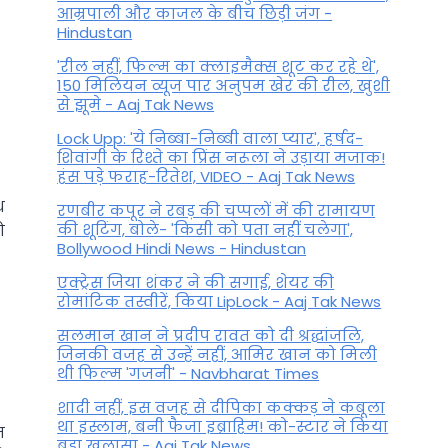
आम्रपाली और काजल के बीच छिड़ी जंग -
Hindustan
'रील नहीं, फिल्म का क्लाइमैक्स शूट कर रहे थे',
150 मिलियन व्यूज पार अनुपम खेर की रील, खुशी
से झूमे - Aaj Tak News
Lock Upp: 'ये निब्बा-निब्बी वाला प्यार', हर्षद-
शिवांगी के रिश्ते का प्रिंस नरूला ने उड़ाया मजाक!
हंस पड़े फराह-रितेश, VIDEO - Aaj Tak News
थ
रणबीर कपूर ने रबड़ की चप्पलों में की रामायण
की शूटिंग, बोले- 'किसी को पता नहीं चलेगा',
ो
Bollywood Hindi News - Hindustan
एक्ट्रेस जिया शंकर ने की सगाई, शेयर की
रोमांटिक तस्वीरें, किया LipLock - Aaj Tak News
सलमान खान ने प्रदीप रावत को दी श्रद्धांजलि,
जिनकी वजह से उन्हें नहीं, आमिर खान को मिली
थी फिल्म 'गजनी' - Navbharat Times
शादी नहीं, इस वजह से दीपिका कक्कड़ ने कबूला
था इस्लाम, बनी फैजा इब्राहिम! को-स्टार ने किया
न
बड़ा खुलासा - Aaj Tak News