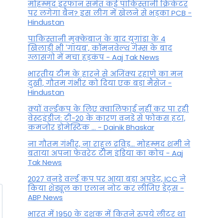
मोहम्मद इरफान समेत कई पाकिस्तानी क्रिकेटर
दिखे गंगा, गाय और गीता, जानें
पर लगेगा बैन? इस लीग में खेलने से भड़का PCB -
Hindustan
किस बात के मिलते हैं संकेत
पाकिस्तानी मुक्केबाज के बाद युगांडा के 4
By
April 10, 2024
खिलाड़ी भी 'गायब', कॉमनवेल्थ गेम्स के बाद
ग्लासगो में मचा हड़कंप - Aaj Tak News
भारतीय टीम के हारने से अजिंक्य रहाणे का मन
दुखी, गौतम गंभीर को दिया एक बड़ा मैसेज -
Hindustan
क्यों वर्ल्डकप के लिए क्वालिफाई नहीं कर पा रही
वेस्टइंडीज: टी-20 के कारण वनडे से फोकस हटा,
कमजोर डोमेस्टिक ... - Dainik Bhaskar
ना गौतम गंभीर, ना राहुल द्रव‍िड़... मोहम्मद शमी ने
बताया अपना फेवरेट टीम इंड‍िया का कोच - Aaj
Tak News
2027 वनडे वर्ल्ड कप पर आया बड़ा अपडेट, ICC ने
किया शेड्यूल का एलान नोट कर लीजिए डेट्स -
ABP News
भारत में 1950 के दशक में कितने रुपये लीटर था