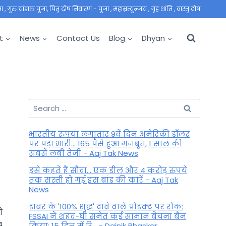
 गुरु चांडाल पूजा, पितृ दोष निवारण - पूजा , महाम्रत्युन्जय , गृह शांति , वास्तु दोष
t
News
Contact Us
Blog
Dhyan
Search
for:
भारतीय रुपया लगातार 9वें दिन अमेरिकी डॉलर
पर पड़ा भारी... 165 पैसे हुआ मजबूत, 1 साल की
सबसे लंबी तेजी - Aaj Tak News
इसे कहते हैं सौदा... एक डील और 4 करोड़ रुपये
तक सस्ती हो गई इस ब्रांड की कारें - Aaj Tak
News
डाबर के '100% शुद्ध' दावे वाले प्रोडक्ट पर रोक:
ी
FSSAI ने शहद-घी समेत कई सामान बेचना बैन
4
किया; 15 दिन में रि... - Dainik Bhaskar