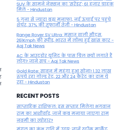
SUV के सामने नेक्सन का 'सरेंडर'; 61 हजार ग्राहक
मिले - Hindustan
5 गुना से ज्यादा बढ़ा मुनाफा, नई ऊंचाई पर पहुंचे
शेयर, 37% की तूफानी तेजी - Hindustan
Range Rover SV Ultra: मसाज वाली सीट्स,
261Kmph की स्पीड, भारत में लॉन्च हुई खास कार -
Aaj Tak News
AC के आउटडोर यूनिट के पास ग्रिल क्यों लगाते हैं
लोग? जाने सच - Aaj Tak News
स
Gold Rate: सावन में महंगा हुआ सोना! 1.32 लाख
रुपये रहा गोल्ड रेट, 22 और 24 कैरेट का दाम ये
र
रहा - Hindustan
स
RECENT POSTS
साप्ताहिक राशिफल: इस सप्ताह मिलेगा भगवान
राम का आशीर्वाद, जानें कब मनाया जाएगा राम
नवमी का त्योहार?
मंगल का कुंभ राशि में उदय: जानें स्‍टॉक मार्केट