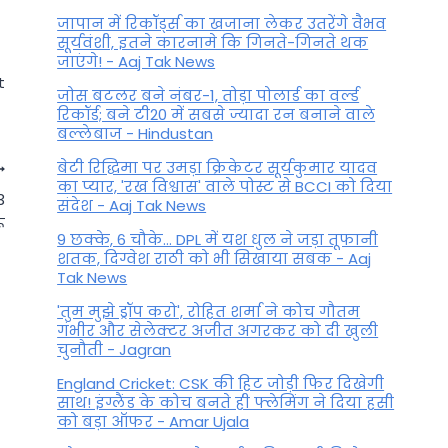
जापान में रिकॉर्ड्स का खजाना लेकर उतरेंगे वैभव
सूर्यवंशी, इतने कारनामे कि गिनते-गिनते थक
जाएंगे! - Aaj Tak News
t
जोस बटलर बने नंबर-1, तोड़ा पोलार्ड का वर्ल्ड
रिकॉर्ड; बने टी20 में सबसे ज्यादा रन बनाने वाले
बल्लेबाज - Hindustan
बेटी र‍िद्ध‍िमा पर उमड़ा क्रिकेटर सूर्यकुमार यादव
का प्यार, 'रख विश्वास' वाले पोस्ट से BCCI को दिया
3
संदेश - Aaj Tak News
ू
9 छक्के, 6 चौके... DPL में यश धुल ने जड़ा तूफानी
शतक, द‍िग्वेश राठी को भी स‍िखाया सबक - Aaj
Tak News
'तुम मुझे ड्रॉप करो', रोहित शर्मा ने कोच गौतम
गंभीर और सेलेक्टर अजीत अगरकर को दी खुली
चुनौती - Jagran
England Cricket: CSK की हिट जोड़ी फिर दिखेगी
साथ! इंग्लैंड के कोच बनते ही फ्लेमिंग ने दिया हसी
को बड़ा ऑफर - Amar Ujala
Swapna Shastra: जब सपने में