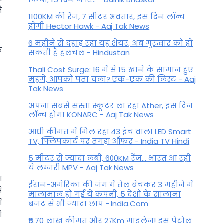
े
1100KM की रेंज, 7 सीटर अवतार, इस दिन लॉन्च
होगी Hector Hawk - Aaj Tak News
6 महीने से दहाड़ रहा यह शेयर, अब गुरुवार को हो
े
सकती है हलचल - Hindustan
Thali Cost Surge: 16 में से 15 खाने के सामान हुए
महंगे, आपको पता चला? एक-एक की लिस्ट - Aaj
Tak News
अपना सबसे सस्ता स्कूटर ला रहा Ather, इस दिन
लॉन्च होगा KONARC - Aaj Tak News
आधी कीमत में मिल रहा 43 इंच वाला LED Smart
TV, फ्लिपकार्ट पर तगड़ा ऑफर - India TV Hindi
5 मीटर से ज्यादा लंबी, 600KM रेंज... भारत आ रही
ये लग्जरी MPV - Aaj Tak News
भ
ईरान-अमेरिका की जंग में तेल बेचकर 3 महीने में
े
मालामाल हो गई ये कंपनी, 5 देशों के सालाना
ं
बजट से भी ज्यादा छाप - India.Com
ी
₹5.70 लाख कीमत और 27Km माइलेज! इस पेट्रोल