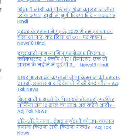
े
शिवांगी जोशी को पीछे छोड़ श्रेया कालरा ने जीता
ए
'लॉक अप 2', खुशी से झूमीं शिल्पा शिंदे - India TV
Hindi
धुरंधर के हमजा से पहले, 2022 में इस हमजा का
चला था जादू, कर लिया था OTT पर कब्जा -
News18 Hindi
इच्छाधारी नाग-नागिन पर बेस्ड 6 फिल्म, 2
ब्लॉकबस्टर, 3 फ्लॉप और 1 डिजास्टर; एक तो
सावन के महीने में हुई थी र... - News18 Hindi
े
बाबर आजम की कप्तानी में पाकिस्तान की दमदार
।
वापसी, 3 साल बाद विदेश में मिली टेस्ट जीत - Aaj
Tak News
बिन शादी 5 बच्चों के पिता बने रोनाल्डो, गर्लफ्रेंड
जॉर्जिना संग 10 साल का साथ, अब करेंगे शादी? -
Aaj Tak News
धीरे-धीरे रे मना… वैभव सूर्यवंशी को उप-कप्तान
बनाना कितना सही, कितना गलत? - Aaj Tak
News