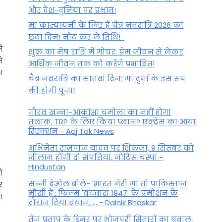
और देश-दुनिया पर प्रभाव!
मां कात्‍यायनी के लिए है चैत्र नवरात्रि 2026 का
छठा दिन! नोट कर लें तिथि!
े
शुक्र का मेष राशि में गोचर: प्रेम जीवन से लेकर
े
आर्थिक जीवन तक को करेंगे प्रभावित!
भ
चैत्र नवरात्रि का सातवां दिन: मां दुर्गा के इस रूप
की होगी पूजा!
गौरव खन्ना-आकांक्षा चमोला का नहीं होगा
तलाक, TRP के लिए किया प्लान? एक्ट्रेस का आया
रिएक्शन - Aaj Tak News
अभिनेता राजपाल यादव पर शिकंजा, 9 सितंबर को
नीलाम होंगी दो संपत्तियां, नोटिस चस्पा -
Hindustan
ो
सन्नी देओल बोले- 'भारत मेरी मां तो पाकिस्तान
ए
मौसी है': फिल्म 'बंटवारा 1947' के प्रमोशन के
ा
दौरान दिया बयान, ... - Dainik Bhaskar
तेज प्रताप के डिनर पर भोजपुरी सितारों का बवाल,