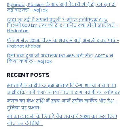
Splendor, Passion के बाद बड़ी तैयारी में हीरो, ला रहा दो
नई बाइक्स - AajTak
टाटा ला रही है अपनी पहली 7-सीटर इलेक्ट्रिक SUV,
मिलेगी 600 km तक की रेंज; जानिए क्या होंगी खासियतें -
Hindustan
फ्रीडम सेल 2026: डील्स के भंवर से बचें, असली बचत पाएं -
Prabhat Khabar
ऐसा क्या हुआ जो अचानक 152.46% बढ़ी सेल, CRETA ने
किया कमाल - AajTak
RECENT POSTS
साप्ताहिक राशिफल: इस सप्ताह मिलेगा भगवान राम का
आशीर्वाद, जानें कब मनाया जाएगा राम नवमी का त्योहार?
मंगल का कुंभ राशि में उदय: जानें स्‍टॉक मार्केट और देश-
दुनिया पर प्रभाव!
मां कात्‍यायनी के लिए है चैत्र नवरात्रि 2026 का छठा दिन!
नोट कर लें तिथि!