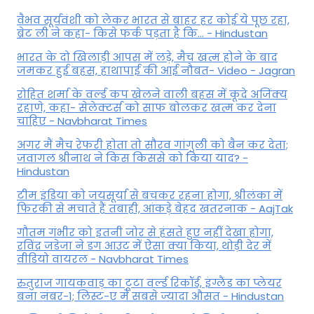
वैभव सूर्यवंशी को लेकर भारत से बाहर हर कोई ये पूछ रहा,
ब्रेट ली ने कहा- किसे फर्क पड़ता है कि… - Hindustan
भारत के दो खिलाड़ी आपस में लड़े, मैच खत्म होने के बाद
जमकर हुई बहस, हाथापाई की आई नौबत- Video - Jagran
रोहित शर्मा के वर्ल्ड कप खेलने वाली बहस में कूदे अजिंक्य
रहाणे, कहा- सेलेक्टर्स को साफ बोलकर खत्म कर देना
चाहिए - Navbharat Times
अगर मैं मैच रेफरी होता तो सौरव गांगुली को बैन कर देता;
जवागल श्रीनाथ ने किस किससे को किया याद? -
Hindustan
टीम इंडिया को जयसूर्या से बचकर रहना होगा, श्रीलंका में
फिरकी से मचाते हैं तबाही, आंकड़े बेहद खतरनाक - AajTak
गौतम गंभीर को इतनी जोर से हंसते हुए नहीं देखा होगा,
रविंद्र जडेजा ने डग आउट में ऐसा क्या किया, थोड़ी देर में
वीडियो वायरल - Navbharat Times
रुतुराज गायकवाड़ का टूटा वर्ल्ड रिकॉर्ड, इंग्लैंड का प्लेयर
बना नंबर-1; लिस्ट-ए में सबसे ज्यादा औसत - Hindustan