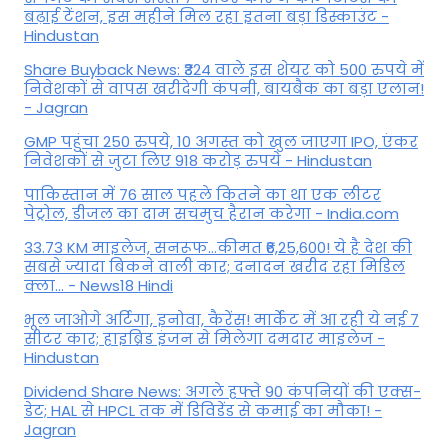
बढ़ाई टेंशन, इस महीने मिल रहा इतना बड़ा डिस्काउंट -
Hindustan
Share Buyback News: ₹324 वाले इस शेयर को 500 रुपये में
निवेशकों से वापस खरीदेगी कंपनी, बायबैक का बड़ा एलान!
- Jagran
GMP पहुंचा 250 रुपये, 10 अगस्त को खुल जाएगा IPO, एंकर
निवेशकों से जुटा लिए 918 करोड़ रुपये - Hindustan
पाकिस्तान में 76 साल पहले कितने का था एक लीटर
पेट्रोल, डीजल का दाम सचमुच हैरान करेगा - India.com
33.73 KM माइलेज, सनरूफ...कीमत ₹6,25,600! ये है देश की
सबसे ज्यादा बिकने वाली कार; दनादन खरीद रहा मिडिल
क्ला... - News18 Hindi
भूल जाओगे अर्टिगा, इनोवा, कैरेंस! मार्केट में आ रही ये नई 7
सीटर कार; हाइब्रिड इंजन से मिलेगा दमदार माइलेज -
Hindustan
Dividend Share News: अगले हफ्ते 90 कंपनियों की एक्स-
डेट; HAL से HPCL तक में डिविडेंड से कमाई का मौका! -
Jagran