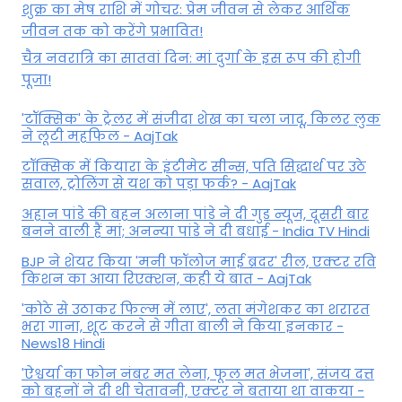
शुक्र का मेष राशि में गोचर: प्रेम जीवन से लेकर आर्थिक
जीवन तक को करेंगे प्रभावित!
चैत्र नवरात्रि का सातवां दिन: मां दुर्गा के इस रूप की होगी
पूजा!
'टॉक्सिक' के ट्रेलर में संजीदा शेख का चला जादू, किलर लुक
ने लूटी महफिल - AajTak
टॉक्सिक में कियारा के इंटीमेट सीन्स, पति सिद्धार्थ पर उठे
सवाल, ट्रोलिंग से यश को पड़ा फर्क? - AajTak
अहान पांडे की बहन अलाना पांडे ने दी गुड न्यूज, दूसरी बार
बनने वाली हैं मां; अनन्या पांडे ने दी बधाई - India TV Hindi
BJP ने शेयर किया 'मनी फॉलोज माई ब्रदर' रील, एक्टर रवि
किशन का आया रिएक्शन, कही ये बात - AajTak
'कोठे से उठाकर फिल्म में लाए', लता मंगेशकर का शरारत
भरा गाना, शूट करने से गीता बाली ने किया इनकार -
News18 Hindi
'ऐश्वर्या का फोन नंबर मत लेना, फूल मत भेजना', संजय दत्त
को बहनों ने दी थी चेतावनी, एक्टर ने बताया था वाकया -