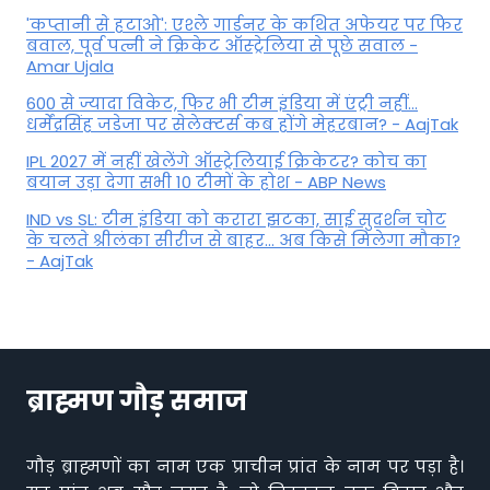
'कप्तानी से हटाओ': एश्ले गार्डनर के कथित अफेयर पर फिर
बवाल, पूर्व पत्नी ने क्रिकेट ऑस्ट्रेलिया से पूछे सवाल -
Amar Ujala
600 से ज्यादा विकेट, फिर भी टीम इंडिया में एंट्री नहीं...
धर्मेंद्रसिंह जडेजा पर सेलेक्टर्स कब होंगे मेहरबान? - AajTak
IPL 2027 में नहीं खेलेंगे ऑस्ट्रेलियाई क्रिकेटर? कोच का
बयान उड़ा देगा सभी 10 टीमों के होश - ABP News
IND vs SL: टीम इंड‍िया को करारा झटका, साई सुदर्शन चोट
के चलते श्रीलंका सीरीज से बाहर... अब किसे म‍िलेगा मौका?
- AajTak
ब्राह्मण गौड़ समाज
गौड़ ब्राह्मणों का नाम एक प्राचीन प्रांत के नाम पर पड़ा है।