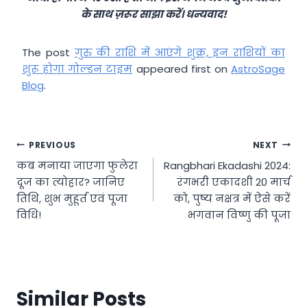
के साथ ज़रूर साझा करें। धन्यवाद!
The post
गुरु की राशि में आएंगे शुक्र, इन राशियों का
शुरू होगा गोल्‍डन टाइम
appeared first on
AstroSage
Blog
.
Post
PREVIOUS
NEXT
कब मनाया जाएगा फुलेरा
Rangbhari Ekadashi 2024:
navigation
दूज का त्योहार? जानिए
रंगभरी एकादशी 20 मार्च
तिथि, शुभ मुहूर्त एवं पूजा
को, पुष्य नक्षत्र में ऐसे करें
विधि!
भगवान विष्णु की पूजा
Similar Posts