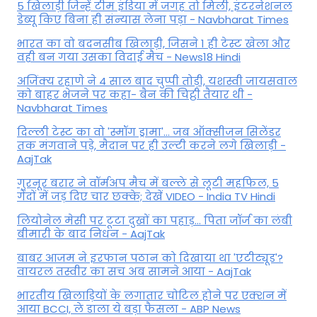
5 खिलाड़ी जिन्हें टीम इंडिया में जगह तो मिली, इंटरनेशनल
डेब्यू किए बिना ही संन्यास लेना पड़ा - Navbharat Times
भारत का वो बदनसीब खिलाड़ी, जिसने 1 ही टेस्ट खेला और
वही बन गया उसका विदाई मैच - News18 Hindi
अजिंक्य रहाणे ने 4 साल बाद चुप्पी तोड़ी, यशस्वी जायसवाल
को बाहर भेजने पर कहा- बैन की चिट्ठी तैयार थी -
Navbharat Times
दिल्ली टेस्ट का वो 'स्मॉग ड्रामा'... जब ऑक्सीजन सिलेंडर
तक मंगवाने पड़े, मैदान पर ही उल्टी करने लगे खिलाड़ी -
AajTak
गुरनूर बरार ने वॉर्मअप मैच में बल्ले से लूटी महफिल, 5
गेंदों में जड़ दिए चार छक्के; देखें VIDEO - India TV Hindi
लियोनेल मेसी पर टूटा दुखों का पहाड़... पिता जॉर्ज का लंबी
बीमारी के बाद निधन - AajTak
बाबर आजम ने इरफान पठान को दिखाया था 'एटीट्यूड'?
वायरल तस्वीर का सच अब सामने आया - AajTak
भारतीय खिलाड़ियों के लगातार चोटिल होने पर एक्शन में
आया BCCI, ले डाला ये बड़ा फैसला - ABP News