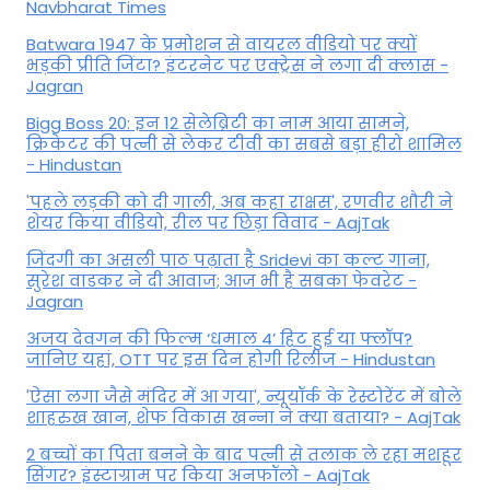
Navbharat Times
Batwara 1947 के प्रमोशन से वायरल वीडियो पर क्यों
भड़की प्रीति जिंटा? इंटरनेट पर एक्ट्रेस ने लगा दी क्लास -
Jagran
Bigg Boss 20: इन 12 सेलेब्रिटी का नाम आया सामने,
क्रिकेटर की पत्नी से लेकर टीवी का सबसे बड़ा हीरो शामिल
- Hindustan
'पहले लड़की को दी गाली, अब कहा राक्षस', रणवीर शौरी ने
शेयर किया वीडियो, रील पर छिड़ा विवाद - AajTak
जिंदगी का असली पाठ पढ़ाता है Sridevi का कल्ट गाना,
सुरेश वाडकर ने दी आवाज; आज भी है सबका फेवरेट -
Jagran
अजय देवगन की फिल्म ‘धमाल 4’ हिट हुई या फ्लॉप?
जानिए यहां, OTT पर इस दिन होगी रिलीज - Hindustan
'ऐसा लगा जैसे मंदिर में आ गया', न्यूयॉर्क के रेस्टोरेंट में बोले
शाहरुख खान, शेफ विकास खन्ना ने क्या बताया? - AajTak
2 बच्चों का पिता बनने के बाद पत्नी से तलाक ले रहा मशहूर
सिंगर? इंस्टाग्राम पर किया अनफॉलो - AajTak