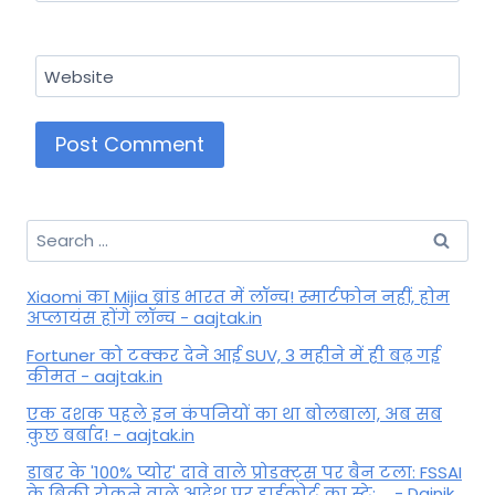
Website
Search
for:
Xiaomi का Mijia ब्रांड भारत में लॉन्च! स्मार्टफोन नहीं, होम
अप्लायंस होंगे लॉन्च - aajtak.in
Fortuner को टक्कर देने आई SUV, 3 महीने में ही बढ़ गई
कीमत - aajtak.in
एक दशक पहले इन कंपनियों का था बोलबाला, अब सब
कुछ बर्बाद! - aajtak.in
डाबर के '100% प्योर' दावे वाले प्रोडक्ट्स पर बैन टला: FSSAI
के बिक्री रोकने वाले आदेश पर हाईकोर्ट का स्टे; ... - Dainik