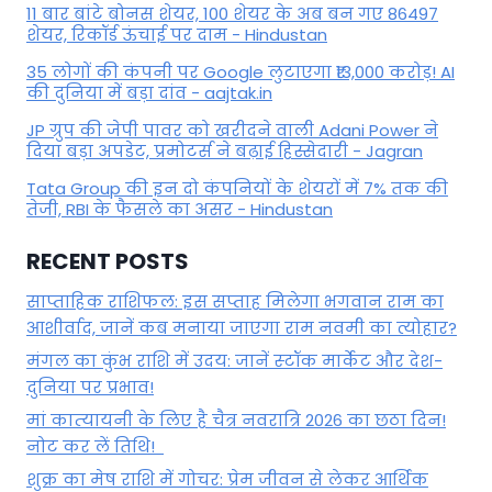
11 बार बांटे बोनस शेयर, 100 शेयर के अब बन गए 86497
शेयर, रिकॉर्ड ऊंचाई पर दाम - Hindustan
35 लोगों की कंपनी पर Google लुटाएगा ₹13,000 करोड़! AI
की दुनिया में बड़ा दांव - aajtak.in
JP ग्रुप की जेपी पावर को खरीदने वाली Adani Power ने
दिया बड़ा अपडेट, प्रमोटर्स ने बढ़ाई हिस्सेदारी - Jagran
Tata Group की इन दो कंपनियों के शेयरों में 7% तक की
तेजी, RBI के फैसले का असर - Hindustan
RECENT POSTS
साप्ताहिक राशिफल: इस सप्ताह मिलेगा भगवान राम का
आशीर्वाद, जानें कब मनाया जाएगा राम नवमी का त्योहार?
मंगल का कुंभ राशि में उदय: जानें स्‍टॉक मार्केट और देश-
दुनिया पर प्रभाव!
मां कात्‍यायनी के लिए है चैत्र नवरात्रि 2026 का छठा दिन!
नोट कर लें तिथि!
शुक्र का मेष राशि में गोचर: प्रेम जीवन से लेकर आर्थिक