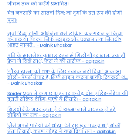
जीवन तक को करेंगे प्रभावित!
चैत्र नवरात्रि का सातवां दिन: मां दुर्गा के इस रूप की होगी
पूजा!
मूवी रिव्यू: डीसी: अभिनेता बने लोकेश कनगराज ने किया
कमाल या फिल्म सिर्फ स्टाइल और एक्शन तक सिमटी?
आइए जानते... - Dainik Bhaskar
पति के सामने Ex कुशाल टंडन से मिलीं गौहर खान, एक ही
फ्रेम में दिखे साथ, फैंस ने की तारीफ - aajtak.in
'गौरव खन्ना को TRP के लिए तलाक नहीं दिया': आकांक्षा
बोलीं- पेपर्स तैयार हैं, सिर्फ साइन करना बाकी; रियलटी श...
- Dainik Bhaskar
Spider Man ने कमाए 10 हजार करोड़, टॉम हॉलैेंड-जैंडेया की
दूसरी सीक्रेट वेडिंग, पहुंचे ये सितारे! - aajtak.in
बिलबोर्ड के अंदर रहता है ये शख्स! जानें वायरल हो रहे
वीडियो का सच - aajtak.in
'मैंने अपने पतियों को धोखा देते हुए खुद पकड़ा था', बोलीं
श्वेता तिवारी, करण जौहर ने कस दिया तंज - aajtak.in