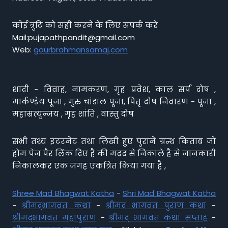
कोई त्रुटि को सही करने के लिए संपर्क करें
Mail:pujapathpandit@gmail.com
Web:
gaurbrahmansamaj.com
शादी - विवाह, नामकरण, गृह प्रवेश, काल सर्प दोष ,
मार्कण्डेय पूजा , गुरु चांडाल पूजा, पितृ दोष निवारण - पूजा ,
महाम्रत्युन्जय , गृह शांति , वास्तु दोष
सभी तथ्य इंटरनेट तथा लिखी हुए पुराने ग्रन्थ किताब जो
होम पेज पैर लिंक दिए है की मदद से निकाले है से जानकारी
निकालकर एक जगह एकत्रित किया गया है ,
Shree Mad Bhagwat Katha
-
Shri Mad Bhagwat Katha
-
श्रीमद्भागवत कथा
-
श्रीमद भागवत पुराण कथा
-
श्रीमद्भागवत महापुराण
-
श्रीमद् भागवत कथा सप्ताह
-