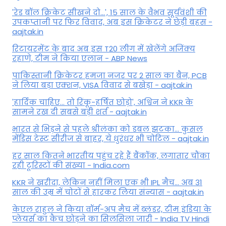
'रेड बॉल क्रिकेट सीखने दो...', 15 साल के वैभव सूर्यवंशी की
उपकप्तानी पर फ‍िर व‍िवाद, अब इस क्रिकेटर ने छेड़ी बहस -
aajtak.in
रिटायरमेंट के बाद अब इस T20 लीग में खेलेंगे अजिंक्य
रहाणे, टीम ने किया एलान - ABP News
पाकिस्तानी क्रिकेटर हमजा नजर पर 2 साल का बैन, PCB
ने ल‍िया बड़ा एक्शन, VISA व‍िवाद से बखेड़ा - aajtak.in
'हार्दिक चाहिए... तो रिंकू-हर्षित छोड़ो', अश्विन ने KKR के
सामने रख दी सबसे बड़ी शर्त - aajtak.in
भारत से भिड़ने से पहले श्रीलंका को डबल झटका... कुसल
मेंडिस टेस्ट सीरीज से बाहर, ये धुरंधर भी चोटिल - aajtak.in
हर साल कितने भारतीय पहुंच रहे हैं बैंकॉक, लगातार चौंका
रही टूरिस्टों की संख्या - India.com
KKR ने खरीदा, लेकिन नहीं मिला एक भी IPL मैच... अब 31
साल की उम्र में चोटों से हारकर लिया संन्यास - aajtak.in
केएल राहुल ने किया वॉर्म-अप मैच में ब्लंडर, टीम इंडिया के
प्लेयर्स का कैच छोड़ने का सिलसिला जारी - India TV Hindi