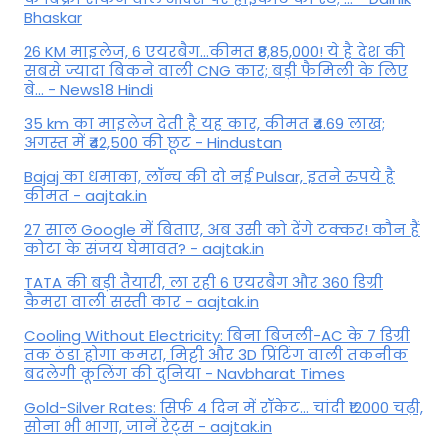
Bhaskar
26 KM माइलेज, 6 एयरबैग...कीमत ₹8,85,000! ये है देश की
सबसे ज्यादा बिकने वाली CNG कार; बड़ी फैमिली के लिए
बे... - News18 Hindi
35 km का माइलेज देती है यह कार, कीमत ₹4.69 लाख;
अगस्त में ₹42,500 की छूट - Hindustan
Bajaj का धमाका, लॉन्च की दो नई Pulsar, इतने रुपये है
कीमत - aajtak.in
27 साल Google में बिताए, अब उसी को देंगे टक्कर! कौन हैं
कोटा के संजय घेमावत? - aajtak.in
TATA की बड़ी तैयारी, ला रही 6 एयरबैग और 360 डिग्री
कैमरा वाली सस्ती कार - aajtak.in
Cooling Without Electricity: बिना बिजली-AC के 7 डिग्री
तक ठंडा होगा कमरा, मिट्टी और 3D प्रिंटिंग वाली तकनीक
बदलेगी कूलिंग की दुनिया - Navbharat Times
Gold-Silver Rates: सिर्फ 4 दिन में रॉकेट... चांदी ₹12000 चढ़ी,
सोना भी भागा, जानें रेट्स - aajtak.in