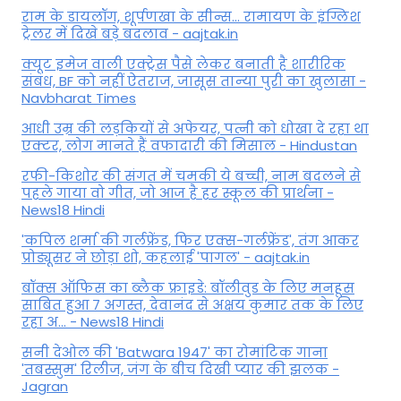
राम के डायलॉग, शूर्पणखा के सीन्स... रामायण के इंग्लिश
ट्रेलर में दिखे बड़े बदलाव - aajtak.in
क्यूट इमेज वाली एक्ट्रेस पैसे लेकर बनाती है शारीरिक
संबंध, BF को नहीं ऐतराज, जासूस तान्‍या पुरी का खुलासा -
Navbharat Times
आधी उम्र की लड़कियों से अफेयर, पत्नी को धोखा दे रहा था
एक्टर, लोग मानते हैं वफादारी की मिसाल - Hindustan
रफी-किशोर की संगत में चमकी ये बच्ची, नाम बदलने से
पहले गाया वो गीत, जो आज है हर स्कूल की प्रार्थना -
News18 Hindi
'कपिल शर्मा की गर्लफ्रेंड, फिर एक्स-गर्लफ्रेंड', तंग आकर
प्रोड्यूसर ने छोड़ा शो, कहलाई 'पागल' - aajtak.in
बॉक्स ऑफिस का ब्लैक फ्राइडे: बॉलीवुड के लिए मनहूस
साबित हुआ 7 अगस्त, देवानंद से अक्षय कुमार तक के लिए
रहा अ... - News18 Hindi
सनी देओल की 'Batwara 1947' का रोमांटिक गाना
'तबस्सुम' रिलीज, जंग के बीच दिखी प्यार की झलक -
Jagran