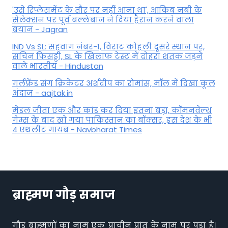
'उसे रिप्लेसमेंट के तौर पर नहीं आना था', आकिब नबी के
सेलेक्शन पर पूर्व बल्लेबाज ने दिया हैरान करने वाला
बयान - Jagran
IND Vs SL: सहवाग नंबर-1, विराट कोहली दूसरे स्थान पर,
सचिन फिसड्डी, SL के खिलाफ टेस्ट में दोहरा शतक जड़ने
वाले भारतीय - Hindustan
गर्लफ्रेंड संग क्रिकेटर अर्शदीप का रोमांस, मॉल में द‍िखा कूल
अंदाज - aajtak.in
मेडल जीता एक और कांड कर दिया इतना बड़ा, कॉमनवेल्थ
गेम्स के बाद खो गया पाकिस्तान का बॉक्सर, इस देश के भी
4 एथलीट गायब - Navbharat Times
ब्राह्मण गौड़ समाज
गौड़ ब्राह्मणों का नाम एक प्राचीन प्रांत के नाम पर पड़ा है।