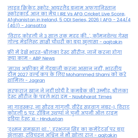
लाइव क्रिकेट स्कोर: आयरलैंड बनाम अफगानिस्तान
स्कोरकार्ड, आज का मैच | IRE Vs AFG Cricket Live Score,
Afghanistan in Ireland, 5 ODI Series, 2026 | AFG - 244/4
(40.1) - Jansatta
'विराट कोहली ने 3 साल तक मदद की...', कॉमनवेल्थ गेम्स
गोल्ड मेडलिस्ट साक्षी चौधरी का बड़ा खुलासा - aajtak.in
फ्री में देखें भारत-श्रीलंका टेस्ट सीरीज, जानें करना होगा
क्या काम - ABP News
'साउथ अफ्रीका में गेंदबाजी करना आसान नहीं', भारतीय
टीम 2027 वर्ल्‍ड कप के लिए Mohammed Shami को करे
शामिल! - Jagran
सरफराज खान ने नहीं छोड़ी है कमबैक की उम्मीद, श्रीलंका
टेस्ट सीरीज के पहले भरा दम - Navbharat Times
ना गावस्कर, ना सौरव गांगुली, वीरेंद्र सहवाग नंबर-1, विराट
कोहली 5 पर, रॉबिन उथप्पा ने चुनी अपनी ऑल टाइम
इंडिया टेस्ट XI - Hindustan
'दुश्मन समझता था...', हरभजन सिंह का कमेंटेटर्स पर बड़ा
खुलासा, रव‍िचंद्रन अश्विन ने भी खोला राज - aajtak.in