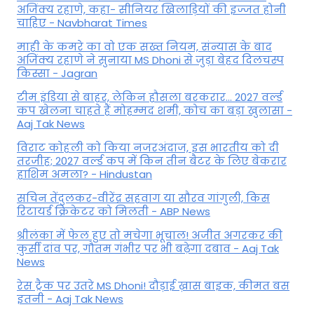
अजिंक्य रहाणे, कहा- सीनियर खिलाड़ियों की इज्जत होनी
चाहिए - Navbharat Times
माही के कमरे का वो एक सख्त नियम, संन्यास के बाद
अजिंक्‍य रहाणे ने सुनाया MS Dhoni से जुड़ा बेहद दिलचस्प
किस्सा - Jagran
टीम इंडिया से बाहर, लेकिन हौसला बरकरार... 2027 वर्ल्ड
कप खेलना चाहते हैं मोहम्मद शमी, कोच का बड़ा खुलासा -
Aaj Tak News
विराट कोहली को किया नजरअंदाज, इस भारतीय को दी
तरजीह; 2027 वर्ल्ड कप में किन तीन बैटर के लिए बेकरार
हाशिम अमला? - Hindustan
सचिन तेंदुलकर-वीरेंद्र सहवाग या सौरव गांगुली, किस
रिटायर्ड क्रिकेटर को मिलती - ABP News
श्रीलंका में फेल हुए तो मचेगा भूचाल! अजीत अगरकर की
कुर्सी दांव पर, गौतम गंभीर पर भी बढ़ेगा दबाव - Aaj Tak
News
रेस ट्रैक पर उतरे MS Dhoni! दौड़ाई ख़ास बाइक, कीमत बस
इतनी - Aaj Tak News