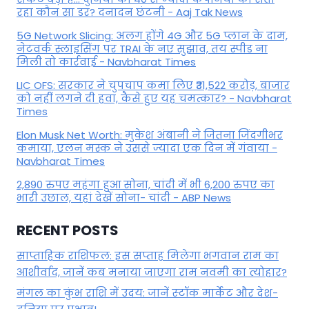
रहा कौन सा डर? दनादन छंटनी - Aaj Tak News
5G Network Slicing: अलग होंगे 4G और 5G प्लान के दाम,
नेटवर्क स्लाइसिंग पर TRAI के नए सुझाव, तय स्पीड ना
मिली तो कार्रवाई - Navbharat Times
LIC OFS: सरकार ने चुपचाप कमा लिए ₹31,522 करोड़, बाजार
को नहीं लगने दी हवा, कैसे हुए यह चमत्कार? - Navbharat
Times
Elon Musk Net Worth: मुकेश अंबानी ने जितना जिंदगीभर
कमाया, एलन मस्क ने उससे ज्यादा एक दिन में गंवाया -
Navbharat Times
2,890 रुपए महंगा हुआ सोना, चांदी में भी 6,200 रुपए का
भारी उछाल, यहां देखें सोना- चांदी - ABP News
RECENT POSTS
साप्ताहिक राशिफल: इस सप्ताह मिलेगा भगवान राम का
आशीर्वाद, जानें कब मनाया जाएगा राम नवमी का त्योहार?
मंगल का कुंभ राशि में उदय: जानें स्‍टॉक मार्केट और देश-