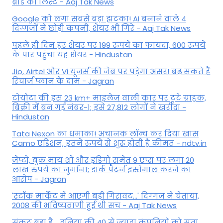
ब्रांड की लिस्ट - Aaj Tak News
Google को लगा सबसे बड़ा झटका! AI बनाने वाले 4
दिग्गजों ने छोड़ी कंपनी, शेयर भी गिरे - Aaj Tak News
पहले ही दिन हर शेयर पर 199 रुपये का फायदा, 600 रुपये
के पार पहुंचा यह शेयर - Hindustan
Jio, Airtel और Vi यूजर्स की जेब पर पड़ेगा असर! बढ़ सकते हैं
रिचार्ज प्लान के दाम - Jagran
टोयोटा की इस 23 km+ माइलेज वाली कार पर टूटे ग्राहक,
बिक्री में बन गई नंबर-1; इसे 27,812 लोगों ने खरीदा -
Hindustan
Tata Nexon का धमाका! अचानक लॉन्च कर दिया खास
Camo एडिशन, इतने रुपये से शुरू होती है कीमत - ndtv.in
जेप्टो, बुक माय शो और इंडिगो समेत 9 एप्स पर लगा 20
लाख रुपये का जुर्माना; डार्क पैटर्न इस्तेमाल करने का
आरोप - Jagran
'स्‍टॉक मार्केट में आएगी बड़ी गिरावट...' दिग्‍गज ने चेताया,
2008 की भविष्यवाणी हुई थी सच - Aaj Tak News
संकट बड़ा है... दुनिया की 40 से ज्यादा कंपनियों को सता