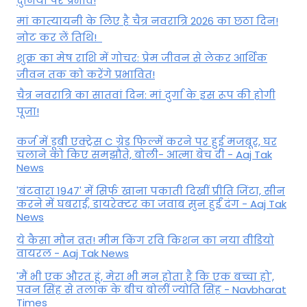
दुनिया पर प्रभाव!
मां कात्‍यायनी के लिए है चैत्र नवरात्रि 2026 का छठा दिन!
नोट कर लें तिथि!
शुक्र का मेष राशि में गोचर: प्रेम जीवन से लेकर आर्थिक
जीवन तक को करेंगे प्रभावित!
चैत्र नवरात्रि का सातवां दिन: मां दुर्गा के इस रूप की होगी
पूजा!
कर्ज में डूबी एक्ट्रेस C ग्रेड फिल्में करने पर हुई मजबूर, घर
चलाने को किए समझौते, बोली- आत्मा बेच दी - Aaj Tak
News
'बंटवारा 1947' में सिर्फ खाना पकाती दिखीं प्रीति जिंटा, सीन
करने में घबराईं, डायरेक्टर का जवाब सुन हुईं दंग - Aaj Tak
News
ये कैसा मौन व्रत! मीम किंग रवि किशन का नया वीडियो
वायरल - Aaj Tak News
'मैं भी एक औरत हूं, मेरा भी मन होता है कि एक बच्चा हो',
पवन सिंह से तलाक के बीच बोलीं ज्योति सिंह - Navbharat
Times