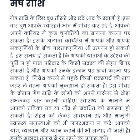
मेष राशि
मेष राशि के लिए बुध तीसरे और छठे भाव के स्‍वामी हैं। इस
बार बुध आपके ग्‍यारहवें भाव में गोचर कर रहे हैं। आपको
अपने करियर में कुछ चुनौतियों का सामना करना पड़
सकता है। इसके अलावा कार्यक्षेत्र में आपके और आपके
सकहर्मियों के बीच गलतफहमियां भी उत्‍पन्‍न हो सकती
हैं। इस समय हो सकता है कि आपकी यात्राओं के उद्देश्‍य की
पूर्ति न हो पाए। परिवार के किसी सदस्‍य की सेहत बिगड़
सकती है और आपको उनके इलाज पर खर्चा करना पड़
सकता है। निवेश करने से पहले किसी एक्‍सपर्ट की राय
जरूर लें वरना आपको नुकसान हो सकता है। इस गोचर
के दौरान मेष राशि के लोगों को अपने पार्टनर से थोड़ा
संभलकर बात करनी चाहिए। स्‍वास्‍थ्‍य के मामले में
आपको तंत्रिका तंत्र या नींद से संबंधित को समस्‍या हो
सकती हैं। सेहत को लेकर सावधान रहें और मामूली
स्‍वास्‍थ्‍य समस्‍याओं को भी नज़रअंदाज़ न करें। आपको
योग, व्‍यायाम और ध्‍यान करने की भी सलाह दी जाती है।
इसके अलावा तनाव से दूर रहने का प्रयास करें।