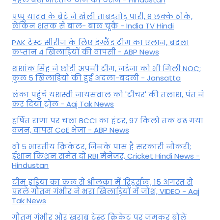
पप्पू यादव के बेटे ने खेली ताबड़तोड़ पारी, 8 छक्के ठोके,
लेकिन शतक से बाल- बाल चूके - India TV Hindi
PAK टेस्ट सीरीज के लिए इंग्लैंड टीम का एलान, बदला
कप्तान 4 खिलाड़ियों की वापसी - ABP News
शशांक सिंह ने छोड़ी अपनी टीम, जडेजा को भी मिली NOC;
कुल 5 खिलाड़ियों की हुई अदला-बदली - Jansatta
लंका पहुंचे यशस्वी जायसवाल को 'टीचर' की तलाश, पंत ने
कर द‍िया ट्रोल - Aaj Tak News
हर्षित राणा पर चला BCCI का हंटर, 97 किलो तक बढ़ गया
वजन, वापस CoE भेजा - ABP News
वो 5 भारतीय क्रिकेटर, जिनके पास है सरकारी नौकरी;
ईशान किशन समेत दो RBI मैनेजर, Cricket Hindi News -
Hindustan
टीम इंडिया का कल से श्रीलंका में 'रिहर्सल', 15 अगस्त से
पहले गौतम गंभीर ने भरा ख‍िलाड़‍ियों में जोश, VIDEO - Aaj
Tak News
गौतम गंभीर और खराब टेस्ट क्रिकेट पर जमकर बोले