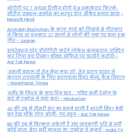
ओटीटी पर 7 अगस्त रिलीज होंगी ये 8 धमाकेदार फिल्में-
सीरीज, एक्शन-सस्पेंस का भरपूर डोज, वीकेंड बनाएं खास -
News18 Hindi
Amitabh Bachchan के कल्ट गाने को लिखने से गीतकार
ने किया था इनकार, 27 सालों से लोगों की जुबां पर बना हुआ
गीत - Jagran
डायरेक्शन छोड़ 'हीरोगिरी' करेंगे लोकेश कनकराज, एक्टिंग
कर लिया बड़ा रिस्क? बॉक्स ऑफिस पर बरसेंगे करोड़ों! -
Aaj Tak News
'असली बवाल तो तेजू भैया मचा रहे', तेज प्रताप यादव ने
काजल राघवानी के लिए बदलवाया डिनर मेन्यू, फैंस न‍िहाल
- Navbharat Times
'धर्मेंद्र के निधन के कुछ दिन बाद...', पढ़िए सनी देओल के
बारे में एक्ट्रेस ने क्या कहा - Hindustan
42 की उम्र में तीसरी बार मां बनने वाली हैं भारती सिंह? बेबी
बंप देख चौंके लोग, बोलीं- गुड न्यूज - Aaj Tak News
80 की उम्र में बिल्कुल अकेली हैं उषा नाडकर्णी, पति से नहीं
कोई नाता, बेटा नहीं मानता मां, एक्ट्रेस ने सुनाई - India TV