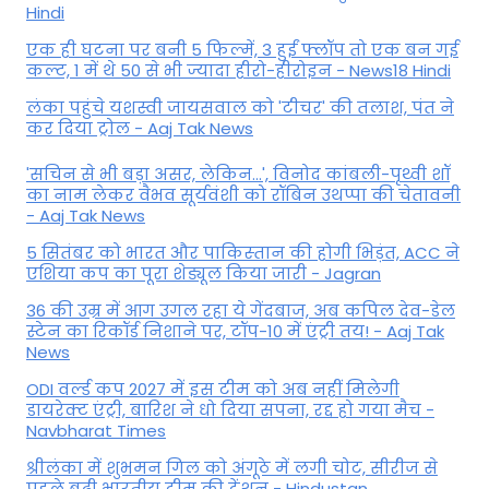
Hindi
एक ही घटना पर बनी 5 फिल्में, 3 हुईं फ्लॉप तो एक बन गई
कल्ट, 1 में थे 50 से भी ज्यादा हीरो-हीरोइन - News18 Hindi
लंका पहुंचे यशस्वी जायसवाल को 'टीचर' की तलाश, पंत ने
कर द‍िया ट्रोल - Aaj Tak News
'सचिन से भी बड़ा असर, लेकिन...', व‍िनोद कांबली-पृथ्वी शॉ
का नाम लेकर वैभव सूर्यवंशी को रॉबिन उथप्पा की चेतावनी
- Aaj Tak News
5 सितंबर को भारत और पाकिस्‍तान की होगी भिड़ंत, ACC ने
एशिया कप का पूरा शेड्यूल किया जारी - Jagran
36 की उम्र में आग उगल रहा ये गेंदबाज, अब कपिल देव-डेल
स्टेन का रिकॉर्ड निशाने पर, टॉप-10 में एंट्री तय! - Aaj Tak
News
ODI वर्ल्ड कप 2027 में इस टीम को अब नहीं मिलेगी
डायरेक्ट एंट्री, बारिश ने धो दिया सपना, रद्द हो गया मैच -
Navbharat Times
श्रीलंका में शुभमन गिल को अंगूठे में लगी चोट, सीरीज से
पहले बढ़ी भारतीय टीम की टेंशन - Hindustan