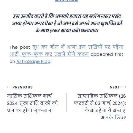
हम उम्मीद करते हैं कि आपको हमारा यह ब्लॉग ज़रूर पसंद
आया होगा। अगर ऐसा है तो आप इसे अपने अन्य शुभचिंतकों
के साथ ज़रूर साझा करें। धन्यवाद!
The post
बुध का मीन में आना इन राशियों पर पड़ेगा
भारी, फूंक-फूंक कर रखने होंगे कदम
appeared first
on
AstroSage Blog
.
Post
PREVIOUS
NEXT
मासिक राशिफल मार्च
साप्ताहिक राशिफल (26
navigation
2024: तुला राशि वालों को
फरवरी से 03 मार्च, 2024):
धन का होगा नुकसान!
कैसा रहेगा ये सप्ताह
आपके लिए?