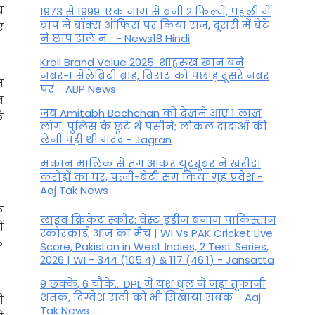
य
1973 से 1999: एक नाम से बनी 2 फिल्में, पहली में
बाप ने बॉक्स ऑफिस पर किया राज, दूसरी में बेटे
ए
ने छाप डाले न... - News18 Hindi
Kroll Brand Value 2025: शाहरुख खान बने
नंबर-1 सेलेब्रिटी ब्रांड, विराट को पछाड़ दूसरे नंबर
न
पर - ABP News
व
जब Amitabh Bachchan को देखने आए 1 लाख
क
लोग, पुलिस के छूटे थे पसीने; लोकल दादाओं की
लेनी पड़ी थी मदद - Jagran
मकान मालिक से तंग आकर यूट्यूबर ने खरीदा
करोड़ों का घर, पत्नी-बेटी संग किया गृह प्रवेश -
Aaj Tak News
े
लाइव क्रिकेट स्कोर: वेस्ट इंडीज बनाम पाकिस्तान
ं
स्कोरकार्ड, आज का मैच | WI Vs PAK Cricket Live
ि
Score, Pakistan in West Indies, 2 Test Series,
2026 | WI - 344 (105.4) & 117 (46.1) - Jansatta
9 छक्के, 6 चौके... DPL में यश धुल ने जड़ा तूफानी
शतक, द‍िग्वेश राठी को भी स‍िखाया सबक - Aaj
ी
Tak News