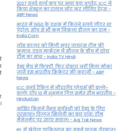
2027 वनडे वर्ल्ड कप पर आया बड़ा अपडेट, ICC ने
किया शेड्यूल का एलान नोट कर लीजिए डेट्स -
ABP News
भारत में 1950 के दशक में कितने रुपये लीटर था
पेट्रोल, सोच से भी कम निकला डीजल का दाम -
India.Com
जॉस बटलर को मिली सुपर जायंट्स टीम की
कमान, एडन मार्करम ने सीजन के बीच में छोड़ा
टीम का साथ - India TV Hindi
ं
म
डेब्यू मैच में फिफ्टी, फिर दोबारा नहीं मिला मौका
जानें इस भारतीय क्रिकेटर की कहानी - ABP
ं
News
ICC वनडे रैंकिंग में नीदरलैंड प्लेयर्स की बल्ले-
बल्ले, टॉप 10 में शुभमन गिल समेत तीन भारतीय -
ा
Hindustan
।
आखिर किसने वैभव सूर्यवंशी को डेब्यू के लिए
तरसाया? दिग्गज खिलाड़ी का बड़ा दावा, टीम
मैनेजमेंट पर उठाए सवाल! - Aaj Tak News
IPL में खेलेगा पाकिस्तान का सबसे घातक गेंदबाज?