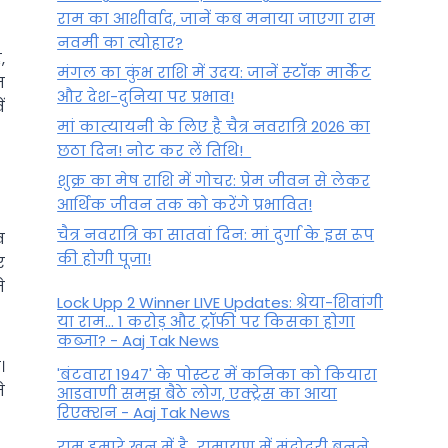
राम का आशीर्वाद, जानें कब मनाया जाएगा राम
नवमी का त्योहार?
,
मंगल का कुंभ राशि में उदय: जानें स्‍टॉक मार्केट
त
और देश-दुनिया पर प्रभाव!
ं
मां कात्‍यायनी के लिए है चैत्र नवरात्रि 2026 का
छठा दिन! नोट कर लें तिथि!
शुक्र का मेष राशि में गोचर: प्रेम जीवन से लेकर
आर्थिक जीवन तक को करेंगे प्रभावित!
चैत्र नवरात्रि का सातवां दिन: मां दुर्गा के इस रूप
व
की होगी पूजा!
र
े
Lock Upp 2 Winner LIVE Updates: श्रेया-शिवांगी
या राम... 1 करोड़ और ट्रॉफी पर किसका होगा
कब्जा? - Aaj Tak News
।
'बंटवारा 1947' के पोस्टर में कनिका को कियारा
े
आडवाणी समझ बैठे लोग, एक्ट्रेस का आया
रिएक्शन - Aaj Tak News
राम हमारे खून में है…रामायण में मंदोदरी बनने