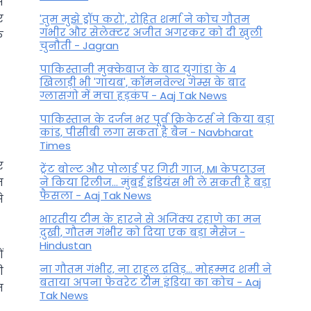
े
र
'तुम मुझे ड्रॉप करो', रोहित शर्मा ने कोच गौतम
गंभीर और सेलेक्टर अजीत अगरकर को दी खुली
क
चुनौती - Jagran
पाकिस्तानी मुक्केबाज के बाद युगांडा के 4
खिलाड़ी भी 'गायब', कॉमनवेल्थ गेम्स के बाद
ग्लासगो में मचा हड़कंप - Aaj Tak News
पाकिस्तान के दर्जन भर पूर्व क्रिकेटर्स ने किया बड़ा
कांड, पीसीबी लगा सकता है बैन - Navbharat
Times
र
ट्रेंट बोल्ट और पोलार्ड पर गिरी गाज, MI केपटाउन
न
ने किया रिलीज... मुंबई इंडियंस भी ले सकती है बड़ा
फैसला - Aaj Tak News
े
भारतीय टीम के हारने से अजिंक्य रहाणे का मन
दुखी, गौतम गंभीर को दिया एक बड़ा मैसेज -
Hindustan
ं
ना गौतम गंभीर, ना राहुल द्रव‍िड़... मोहम्मद शमी ने
ी
बताया अपना फेवरेट टीम इंड‍िया का कोच - Aaj
म
Tak News