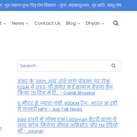
 गुरु चांडाल पूजा, पितृ दोष निवारण - पूजा , महाम्रत्युन्जय , गृह शांति , वास्तु दोष
t
News
Contact Us
Blog
Dhyan
Search
for:
डाबर के '100% शुद्ध' दावे वाले प्रोडक्ट पर रोक:
FSSAI ने शहद-घी समेत कई सामान बेचना बैन
किया; 15 दिन में रि... - Dainik Bhaskar
5 मीटर से ज्यादा लंबी, 600KM रेंज... भारत आ रही
ये लग्जरी MPV - Aaj Tak News
949 रुपये में लॉन्च हुआ 1,000mAh बैटरी वाला ये
नया फोन, मिलेगा वॉयस असिस्टेंट और FM रेडियो
।
भी - Jagran