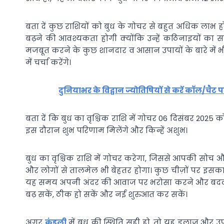
बता दें कुछ राशियों को बुध के गोचर से बहुत अधिक लाभ ह
बढ़ने की आवश्यकता होगी क्योंकि उन्हें कठिनाइयों का
मजबूत करने के कुछ शानदार व आसान उपायों के बारे में भी 
में चर्चा करेंगे।
दुनियाभर के विद्वान ज्योतिषियों से करें कॉल/चैट 
बता दें कि बुध का वृश्चिक राशि में गोचर 06 दिसंबर 2025 
इस दौरान शुभ परिणाम मिलेंगे और किन्हें अशुभ।
बुध का वृश्चिक राशि में गोचर करेगा, जिससे आपकी सोच
और लोगों से तालमेल भी बेहतर होगा। कुछ चीज़ों पर इसका अच्
यह समय अपनी अंदर की आवाज पर भरोसा करने और बदलाव 
बढ़ सकें, ठीक हो सकें और नई शुरुआत कर सकें।
अगर
कुंडली
में बुध की स्थिति सही हो, तो यह इलाज और उपच