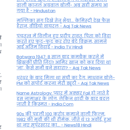
वाली काजल अग्रवाल बोलीं- अब सही समय आ
गया है - Hindustan
मल्लिका संग दिखे तेजू भैया... केमिस्ट्री देख फैंस
हैरान, वीडियो वायरल - Aaj Tak News
पंचतत्व में विलीन हुए प्रदीप रावत, पिता को विदा
ं
करते हुए फूट-फूट कर रोए बेटे विक्रम, सामने
।
आईं अंतिम विदाई - India TV Hindi
ध
Batwara 1947: 8 साल बाद कमबैक करने में
झिझकीं प्रीति जिंटा! आमिर खान को कह दिया था
'ना', कैसे सनी बने सहारा? - Aaj Tak News
,
धुरंधर के बाद मिला था संघी का टैग, माधवन बोले-
ए
PM को सपोर्ट करना मेरी ड्यूटी - Aaj Tak News
।
Name Astrology: प्यार में अक्सर Fail हो जाते हैं
इस नामाक्षर के लोग, लेकिन शादी के बाद बदल
जाती है किस्मत - India.Com
90s की पहली 100 करोड़ कमाने वाली फिल्म,
1982 की मूवी की थी रीमेक, जीते थे 13 अवॉर्ड, हुआ
था नए सुपरस्टार का... - News18 Hindi
र