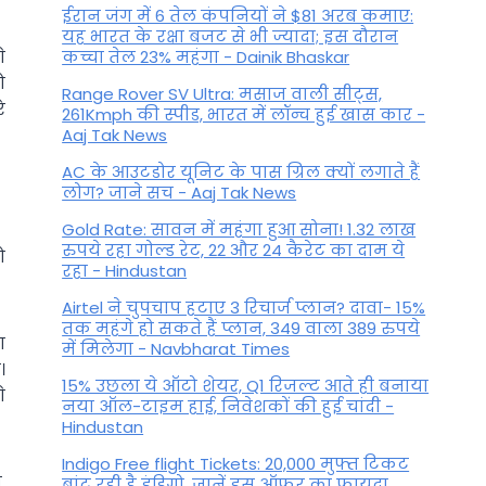
ईरान जंग में 6 तेल कंपनियों ने $81 अरब कमाए:
यह भारत के रक्षा बजट से भी ज्यादा; इस दौरान
े
कच्चा तेल 23% महंगा - Dainik Bhaskar
ो
Range Rover SV Ultra: मसाज वाली सीट्स,
े
261Kmph की स्पीड, भारत में लॉन्च हुई खास कार -
Aaj Tak News
AC के आउटडोर यूनिट के पास ग्रिल क्यों लगाते हैं
लोग? जाने सच - Aaj Tak News
Gold Rate: सावन में महंगा हुआ सोना! 1.32 लाख
रुपये रहा गोल्ड रेट, 22 और 24 कैरेट का दाम ये
ो
रहा - Hindustan
Airtel ने चुपचाप हटाए 3 रिचार्ज प्लान? दावा- 15%
तक महंगे हो सकते हैं प्लान, 349 वाला 389 रुपये
ा
में मिलेगा - Navbharat Times
।
15% उछला ये ऑटो शेयर, Q1 रिजल्ट आते ही बनाया
े
नया ऑल-टाइम हाई, निवेशकों की हुई चांदी -
Hindustan
Indigo Free flight Tickets: 20,000 मुफ्त टिकट
,
बांट रही है इंडिगो, जानें इस ऑफर का फायदा