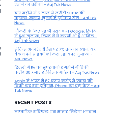
उठाने का तरीका - Aaj Tak News
क
ी
चार महीने में 5 लाख ने खरीदी Suzuki की
बाइक्स-स्कूटर, जुलाई में हुई बंपर सेल - Aaj Tak
News
नौकरी के लिए पहली पसंद बना Google, रिपोर्ट
में हुआ खुलासा, लिस्ट में ये कंपनी भी हैं शामिल -
Aaj Tak News
स
सेविंग्स अकाउंट बैलेंस पर 7% तक का ब्याज, यह
ं
बैंक अपने ग्राहकों काे करा रहा बंपर मुनाफा -
ABP News
दिल्ली में EV का सुपरचार्ज! 3 महीने में बिकी
करीब 30 हजार इलेक्ट्रिक गाड़ियां - Aaj Tak News
Apple ने भारत में ₹87 हजार करोड़ से ज्यादा की
बिक्री कर रचा इतिहास, iPhone का बढ़ा क्रेज - Aaj
Tak News
RECENT POSTS
साप्ताहिक राशिफल: इस सप्ताह मिलेगा भगवान