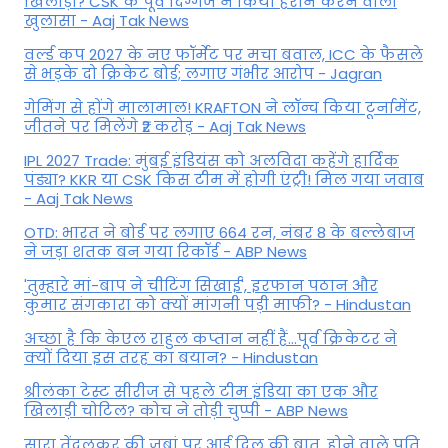
खिलाड़ी? CSK के पूर्व दिग्गज ने किया हैरान करने वाला
खुलासा - Aaj Tak News
वर्ल्ड कप 2027 के नए फॉर्मेट पर मचा बवाल, ICC के फैसले
से भड़के दो क्रिकेट बोर्ड; लगाए गंभीर आरोप - Jagran
गेमिंग से होंगे मालामाल! KRAFTON ने लॉन्च किया टूर्नामेंट,
जीतने पर मिलेंगे ₹2 करोड़ - Aaj Tak News
IPL 2027 Trade: मुंबई इंडियंस को अलविदा कहेंगे हार्दिक
पंड्या? KKR या CSK किस टीम में होगी एंट्री! मिल गया जवाब
- Aaj Tak News
OTD: भारत ने बोर्ड पर लगाए 664 रन, नंबर 8 के बल्लेबाज
ने जड़ा शतक बन गया रिकॉर्ड - ABP News
'तुम्हारे मां-बाप ने चीटिंग सिखाई', इरफान पठान और
कुमार संगकारा को क्यों मांगनी पड़ी माफी? - Hindustan
अच्छा है कि केएल राहुल कप्तान नहीं हैं…पूर्व क्रिकेटर ने
क्यों दिया इस तरह का बयान? - Hindustan
श्रीलंका टेस्ट सीरीज से पहले टीम इंडिया का एक और
खिलाड़ी चोटिल? कोच ने तोड़ी चुप्पी - ABP News
सारा तेंदुलकर की जुबां पर आई दिल की बात, होने वाले पति