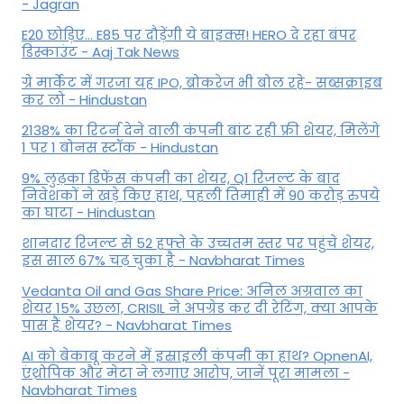
- Jagran
E20 छोड़िए... E85 पर दौड़ेंगी ये बाइक्स! HERO दे रहा बंपर
डिस्काउंट - Aaj Tak News
ग्रे मार्केट में गरजा यह IPO, ब्रोकरेज भी बोल रहे- सब्सक्राइब
कर लो - Hindustan
2138% का रिटर्न देने वाली कंपनी बांट रही फ्री शेयर, मिलेंगे
1 पर 1 बोनस स्टॉक - Hindustan
9% लुढ़का डिफेंस कंपनी का शेयर, Q1 रिजल्ट के बाद
निवेशकों ने खड़े किए हाथ, पहली तिमाही में 90 करोड़ रुपये
का घाटा - Hindustan
शानदार रिजल्ट से 52 हफ्ते के उच्चतम स्तर पर पहुंचे शेयर,
इस साल 67% चढ़ चुका है - Navbharat Times
Vedanta Oil and Gas Share Price: अनिल अग्रवाल का
शेयर 15% उछला, CRISIL ने अपग्रेड कर दी रेटिंग, क्या आपके
पास हैं शेयर? - Navbharat Times
AI को बेकाबू करने में इस्राइली कंपनी का हाथ? OpnenAI,
एंथ्रोपिक और मेटा ने लगाए आरोप, जानें पूरा मामला -
Navbharat Times