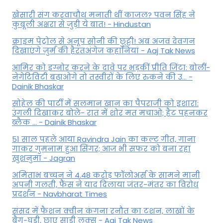
खेसारी संग करवाचौथ मनाती थीं काजल? पवन सिंह ने
कुबूली अक्षरा से जुड़ी ये बात! - Hindustan
क्राइम पेट्रोल से अनूप सोनी की छुट्टी! अब अजव देवगन
दिखाएंगे जुर्म की हैरतअंगेज कहानियां - Aaj Tak News
आमिर को इग्नोर करने के दावे पर भड़कीं प्रीति जिंटा: बोलीं-
नेगेटिविटी बढ़ाओगे तो तस्वीरों के लिए रुकने की उ... -
Dainik Bhaskar
सोहेल की पार्टी में सलमान खान का पैपराजी को इशारा:
उंगली दिखाकर बोले- रात में शोर मत मचाओ; हैट पहनकर
ब्लैक ... - Dainik Bhaskar
51 साल पहले आया Ravindra Jain का कल्ट गीत, गाना
गाकर गुमनाम हुआ सिंगर; आज भी सफर को बना रहा
खुशनुमा - Jagran
अमिताभ बच्चन ने 4.48 करोड़ फॉलोअर्स के सामने मानी
अपनी गलती, फैंस ने याद दिलाया जंतर-मंतर का विरोध
प्रदर्शन - Navbharat Times
संसद में फैशन क्वीन कंगना रनौत का टशन, लाखों के
बैग-घड़ी, छाए साड़ी लुक्स - Aaj Tak News