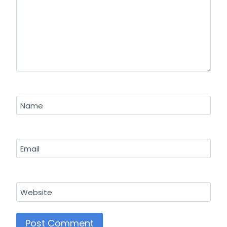
Name
Email
Website