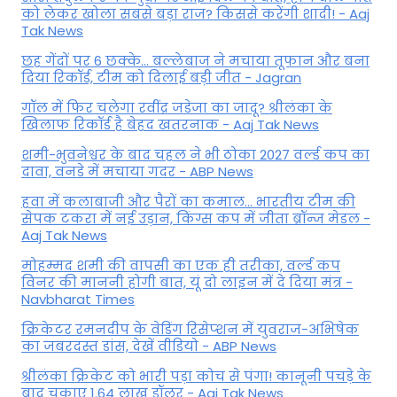
को लेकर खोला सबसे बड़ा राज? किससे करेंगी शादी! - Aaj
Tak News
छह गेंदों पर 6 छक्के... बल्लेबाज ने मचाया तूफान और बना
दिया रिकॉर्ड, टीम को दिलाई बड़ी जीत - Jagran
गॉल में फिर चलेगा रवींद्र जडेजा का जादू? श्रीलंका के
खिलाफ रिकॉर्ड है बेहद खतरनाक - Aaj Tak News
शमी-भुवनेश्वर के बाद चहल ने भी ठोका 2027 वर्ल्ड कप का
दावा, वनडे में मचाया गदर - ABP News
हवा में कलाबाजी और पैरों का कमाल... भारतीय टीम की
सेपक टकरा में नई उड़ान, किंग्स कप में जीता ब्रॉन्ज मेडल -
Aaj Tak News
मोहम्मद शमी की वापसी का एक ही तरीका, वर्ल्ड कप
विनर की माननी होगी बात, यूं दो लाइन में दे दिया मंत्र -
Navbharat Times
क्रिकेटर रमनदीप के वेडिंग रिसेप्शन में युवराज-अभिषेक
का जबरदस्त डांस, देखें वीडियो - ABP News
श्रीलंका क्रिकेट को भारी पड़ा कोच से पंगा! कानूनी पचड़े के
बाद चुकाए 1.64 लाख डॉलर - Aaj Tak News