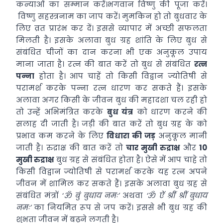
कन्याओं का सम्मान करें।भगवान विष्णु की पूजा करें।
विष्णु सहस्त्रनाम का जाप करें। मुमकिन हो तो बुधवार के
लिए व्रत प्रारंभ कर दें। इससे व्यापार में अच्छी सफलता
मिलती है। इसके अलावा बुध ग्रह शांति के लिए बुध से
संबंधित चीजों का दान करना भी एक अनुकूल उपाय
माना जाता है। रत्न की बात करें तो बुध से संबंधित
रत्न
पन्ना
होता है। आप चाहें तो किसी विद्वान ज्योतिषी से
परामर्श करके पन्ना रत्न धारण कर सकते हैं। इसके
अलावा अगर किसी के जीवन बुध की महादशा चल रही हो
तो उन्हें अभिमंत्रित करके
बुध यंत्र
को धारण करने की
सलाह दी जाती है। जड़ी की बात करें तो बुध ग्रह के को
प्रभाव कम करने के लिए
विधारा की जड़
अनुकूल मानी
जाती है। रुद्राक्ष की बात करें तो
चार मुखी रुद्राक्ष
और
10
मुखी रुद्राक्ष
बुध ग्रह से संबंधित होता है। ऐसे में आप चाहे तो
किसी विद्वान ज्योतिषी से परामर्श करके यह रत्न अपने
जीवन में शामिल कर सकते हैं। इसके अलावा बुध ग्रह से
संबंधित मंत्रों ‘
ॐ बुं बुधाय नमः’
अथवा
‘ॐ ऐं श्रीं श्रीं बुधाय
नमः’
का नियमित रूप से जप करें। इससे भी बुध ग्रह की
शुभता जीवन में बढ़ने लगती है।