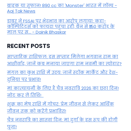
बाइक या तूफान! 890 cc का 'Monster' भारत में लॉन्च -
Aaj Tak News
डाबर ने FSSAI पर भेदभाव का आरोप लगाया: कहा-
कॉम्पिटिटर्स को फायदा पहुंचा रही; बैन से ₹150 करोड़ के
माल पर स... - Dainik Bhaskar
RECENT POSTS
साप्ताहिक राशिफल: इस सप्ताह मिलेगा भगवान राम का
आशीर्वाद, जानें कब मनाया जाएगा राम नवमी का त्योहार?
मंगल का कुंभ राशि में उदय: जानें स्‍टॉक मार्केट और देश-
दुनिया पर प्रभाव!
मां कात्‍यायनी के लिए है चैत्र नवरात्रि 2026 का छठा दिन!
नोट कर लें तिथि!
शुक्र का मेष राशि में गोचर: प्रेम जीवन से लेकर आर्थिक
जीवन तक को करेंगे प्रभावित!
चैत्र नवरात्रि का सातवां दिन: मां दुर्गा के इस रूप की होगी
पूजा!