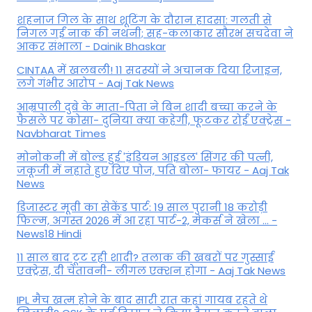
शहनाज गिल के साथ शूटिंग के दौरान हादसा: गलती से
निगल गईं नाक की नथनी; सह-कलाकार सौरभ सचदेवा ने
आकर संभाला - Dainik Bhaskar
CINTAA में खलबली! 11 सदस्यों ने अचानक दिया रिजाइन,
लगे गंभीर आरोप - Aaj Tak News
आम्रपाली दुबे के माता-पिता ने बिन शादी बच्चा करने के
फैसले पर कोसा- दुनिया क्या कहेगी, फूटकर रोईं एक्ट्रेस -
Navbharat Times
मोनोकनी में बोल्ड हुई 'इंडियन आइडल' सिंगर की पत्नी,
जकूजी में नहाते हुए दिए पोज, पति बोला- फायर - Aaj Tak
News
डिजास्टर मूवी का सेकेंड पार्ट: 19 साल पुरानी 18 करोड़ी
फिल्म, अगस्त 2026 में आ रहा पार्ट-2, मेकर्स ने खेला ... -
News18 Hindi
11 साल बाद टूट रही शादी? तलाक की खबरों पर गुस्साई
एक्ट्रेस, दी चेतावनी- लीगल एक्शन होगा - Aaj Tak News
IPL मैच खत्म होने के बाद सारी रात कहां गायब रहते थे